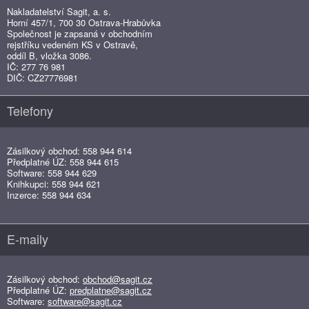
Nakladatelství Sagit, a. s.
Horní 457/1, 700 30 Ostrava-Hrabůvka
Společnost je zapsaná v obchodním
rejstříku vedeném KS v Ostravě,
oddíl B, vložka 3086.
IČ: 277 76 981
DIČ: CZ27776981
Telefony
Zásilkový obchod: 558 944 614
Předplatné ÚZ: 558 944 615
Software: 558 944 629
Knihkupci: 558 944 621
Inzerce: 558 944 634
E-maily
Zásilkový obchod:
obchod@sagit.cz
Předplatné ÚZ:
predplatne@sagit.cz
Software:
software@sagit.cz