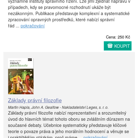
významné instituty správního řízení. Lze jimi zjednat nápravu v
případech, kdy se pravomocné rozhodnutí ukáže být
nezákonným. Publikace představuje komplexní a systematické
zpracování opravných prostředků, které nabízí správní
řád ...
pokračování
Cena: 250 Kč
KOUPIT
Základy právní filozofie
Martin Hapla, John A. Gealfow - Nakladatelství Leges, s. r. o.
Základy právní filozofie nabízí reprezentativní a srozumitelný
úvod do hlavních témat tohoto oboru se zvláštním důrazem na
současné debaty. Učebnice systematicky představuje klíčové
teorie o povaze práva a jeho morálním hodnocení a věnuje se
i praktičtějším otázkám, proč máme ...
pokračování