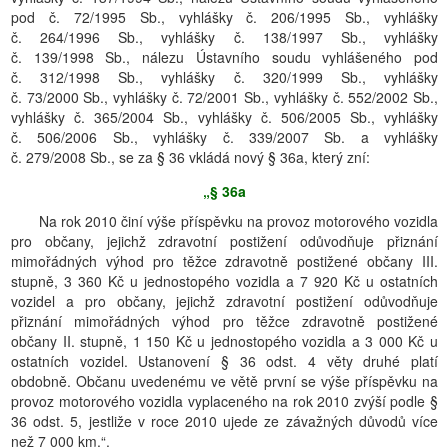
pod č. 72/1995 Sb., vyhlášky č. 206/1995 Sb., vyhlášky
č. 264/1996 Sb., vyhlášky č. 138/1997 Sb., vyhlášky
č. 139/1998 Sb., nálezu Ústavního soudu vyhlášeného pod
č. 312/1998 Sb., vyhlášky č. 320/1999 Sb., vyhlášky
č. 73/2000 Sb., vyhlášky č. 72/2001 Sb., vyhlášky č. 552/2002 Sb.,
vyhlášky č. 365/2004 Sb., vyhlášky č. 506/2005 Sb., vyhlášky
č. 506/2006 Sb., vyhlášky č. 339/2007 Sb. a vyhlášky
č. 279/2008 Sb., se za § 36 vkládá nový § 36a, který zní:
„§ 36a
Na rok 2010 činí výše příspěvku na provoz motorového vozidla
pro občany, jejichž zdravotní postižení odůvodňuje přiznání
mimořádných výhod pro těžce zdravotně postižené občany III.
stupně, 3 360 Kč u jednostopého vozidla a 7 920 Kč u ostatních
vozidel a pro občany, jejichž zdravotní postižení odůvodňuje
přiznání mimořádných výhod pro těžce zdravotně postižené
občany II. stupně, 1 150 Kč u jednostopého vozidla a 3 000 Kč u
ostatních vozidel. Ustanovení § 36 odst. 4 věty druhé platí
obdobně. Občanu uvedenému ve větě první se výše příspěvku na
provoz motorového vozidla vyplaceného na rok 2010 zvýší podle §
36 odst. 5, jestliže v roce 2010 ujede ze závažných důvodů více
než 7 000 km.“.