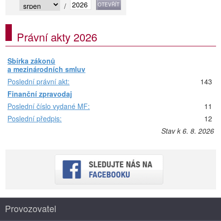
/
Právní akty 2026
Sbírka zákonů
a mezinárodních smluv
Poslední právní akt:
143
Finanční zpravodaj
Poslední číslo vydané MF:
11
Poslední předpis:
12
Stav k 6. 8. 2026
Provozovatel