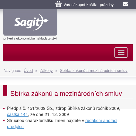
Váš nákupní košík: prázdný
Naviga
Navigace:
Úvod
»
Zákony
»
Sbírka zákonů a mezinárodních smluv
Sbírka zákonů a mezinárodních smluv
Předpis č. 451/2009 Sb., zdroj: Sbírka zákonů ročník 2009,
částka 144
, ze dne 21. 12. 2009
Stručnou charakteristiku změn najdete v
redakční anotaci
předpisu