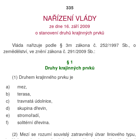
335
NAŘÍZENÍ VLÁDY
ze dne 16. září 2009
o stanovení druhů krajinných prvků
Vláda nařizuje podle § 3m zákona č. 252/1997 Sb., o
zemědělství, ve znění zákona č. 291/2009 Sb.:
§ 1
Druhy krajinných prvků
(1) Druhem krajinného prvku je
a)
mez,
b)
terasa,
c)
travnatá údolnice,
d)
skupina dřevin,
e)
stromořadí,
f)
solitérní dřevina.
(2) Mezí se rozumí souvislý zatravněný útvar liniového typu,