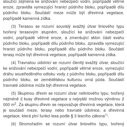
sloužící zejména ke snižování nebezpečí vodní, popřípadě větrné
eroze, zpravidla vymezující hranici půdního bloku, popřípadě dílu
půdního bloku. Součástí meze může být dřevinná vegetace,
popřípadě kamenná zídka.
(3) Terasou se rozumí souvislý svažitý útvar liniového typu
tvořený terasovým stupněm, sloužící ke snižování nebezpečí
vodní, popřípadě větrné eroze, a zmenšující sklon části svahu
půdního bloku, popřípadě dílu půdního bloku, zpravidla vymezující
hranici půdního bloku, popřípadě dílu půdního bloku. Součástí
terasy může být dřevinná vegetace, popřípadě kamenná zídka.
(4) Travnatou údolnicí se rozumí členitý svažitý útvar, sloužící
ke snižování nebezpečí vodní, popřípadě větrné eroze, vymezující
dráhu soustředěného odtoku vody z půdního bloku, popřípadě dílu
půdního bloku, se zemědělskou kulturou orná půda. Součástí
travnaté údolnice může být dřevinná vegetace.
(5) Skupinou dřevin se rozumí útvar neliniového typu, tvořený
nejméně 2 kusy dřevinné vegetace s nejvyšší možnou výměrou 2
2
000 m
. Za skupinu dřevin se nepovažuje dřevinná vegetace, která
je součástí meze, terasy nebo travnaté údolnice, a dřevinná
1)
vegetace, která plní funkci lesa podle § 3 lesního zákona
.
(6) Stromořadím se rozumí útvar liniového typu, tvořený