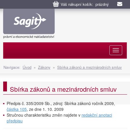
Váš nákupní košík: prázdný
Naviga
Navigace:
Úvod
»
Zákony
»
Sbírka zákonů a mezinárodních smluv
Sbírka zákonů a mezinárodních smluv
Předpis č. 335/2009 Sb., zdroj: Sbírka zákonů ročník 2009,
částka 105
, ze dne 1. 10. 2009
Stručnou charakteristiku změn najdete v
redakční anotaci
předpisu