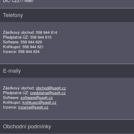
DIČ: CZ27776981
Telefony
Zásilkový obchod: 558 944 614
Předplatné ÚZ: 558 944 615
Software: 558 944 629
Knihkupci: 558 944 621
Inzerce: 558 944 634
E-maily
Zásilkový obchod:
obchod@sagit.cz
Předplatné ÚZ:
predplatne@sagit.cz
Software:
software@sagit.cz
Knihkupci:
knihkupci@sagit.cz
Inzerce:
inzerce@sagit.cz
Obchodní podmínky