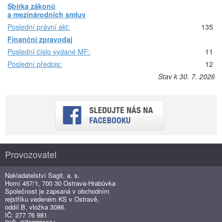
Sbírka zákonů
a mezinárodních smluv
Poslední právní akt:
135
Finanční zpravodaj
Poslední číslo vydané MF:
11
Poslední předpis:
12
Stav k 30. 7. 2026
Provozovatel
Nakladatelství Sagit, a. s.
Horní 457/1, 700 30 Ostrava-Hrabůvka
Společnost je zapsaná v obchodním
rejstříku vedeném KS v Ostravě,
oddíl B, vložka 3086.
IČ: 277 76 981