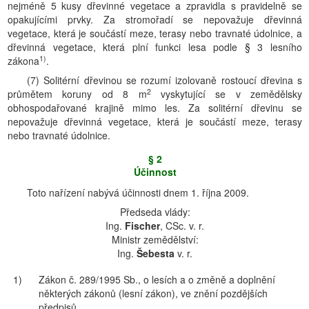
nejméně 5 kusy dřevinné vegetace a zpravidla s pravidelně se
opakujícími prvky. Za stromořadí se nepovažuje dřevinná
vegetace, která je součástí meze, terasy nebo travnaté údolnice, a
dřevinná vegetace, která plní funkci lesa podle § 3 lesního
1)
zákona
.
(7) Solitérní dřevinou se rozumí izolovaně rostoucí dřevina s
2
průmětem koruny od 8 m
vyskytující se v zemědělsky
obhospodařované krajině mimo les. Za solitérní dřevinu se
nepovažuje dřevinná vegetace, která je součástí meze, terasy
nebo travnaté údolnice.
§ 2
Účinnost
Toto nařízení nabývá účinnosti dnem 1. října 2009.
Předseda vlády:
Ing.
Fischer
, CSc. v. r.
Ministr zemědělství:
Ing.
Šebesta
v. r.
1)
Zákon č. 289/1995 Sb., o lesích a o změně a doplnění
některých zákonů (lesní zákon), ve znění pozdějších
předpisů.