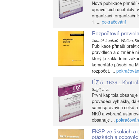
Nová publikace přináší 
upravujících účetnictví v
organizací, organizačníc
1. ...
pokračování
Rozpočtová pravidla
Zdeněk Lankaš - Wolters Kl
Publikace přináší prakt
pravidlech a o změně ně
který je základním zák
komentáře působí na Min
rozpočet, ...
pokračován
ÚZ č. 1639 - Kontrol
Sagit, a. s.
První kapitola obsahuje 
prováděcí vyhlášky, dá
samosprávných celků a d
NKÚ a vybraná ustanove
obsahuje ...
pokračován
FKSP ve školách a d
otázkách a odpovědí