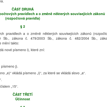
na.
ČÁST DRUHÁ
zpočtových pravidlech a o změně některých souvisejících zákonů
(rozpočtová pravidla)
§ 2
ch pravidlech a o změně některých souvisejících zákonů (rozpočt
00 Sb., zákona č. 479/2003 Sb., zákona č. 482/2004 Sb., zák
e mění takto:
dá nové písmeno i), které zní:
 písmeno j).
no „e)“ vkládá písmeno „i)“, za které se vkládá slovo „a“.
“.
 číslem „15“.
ČÁST TŘETÍ
Účinnost