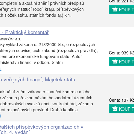
Cena: 221 K
kompletní a aktuální znění právních předpisů
eřejných institucí (obcí, krajů, příspěvkových
KOUPI
h složek státu, státních fondů aj.) k 1.
 - Praktický komentář
uwer ČR, a.s.
ický výklad zákona č. 218/2000 Sb., o rozpočtových
kterých souvisejících zákonů (rozpočtová pravidla),
Cena: 939 K
onem pro ekonomické fungování státu. Autor
KOUPI
isterstvu financí v odboru Státní
í
a veřejných financí, Majetek státu
aktuální znění zákona o finanční kontrole a jeho
le zákon o přezkoumávání hospodaření územních
Cena: 137 K
obrovolných svazků obcí, kontrolní řád, zákon o
KOUPI
ní rozpočtových pravidel. Druhá kapitola
í
alších příspěvkových organizacích v
ch, 4. vydání