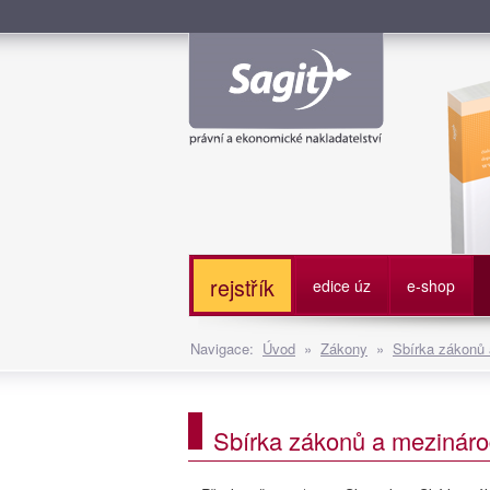
Služe
rejstřík
edice úz
e-shop
Navigace:
Úvod
»
Zákony
»
Sbírka zákonů
Sbírka zákonů a mezináro