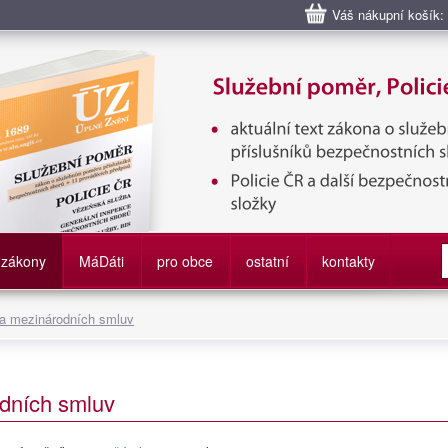
Váš nákupní košík:
bní poměr příslušníků bezpečnostních sborů, Policie ČR, Vězeňská sl
služby
zákony
M
á
D
áti
pro obce
ostatní
kontakty
 a mezinárodních smluv
dních smluv