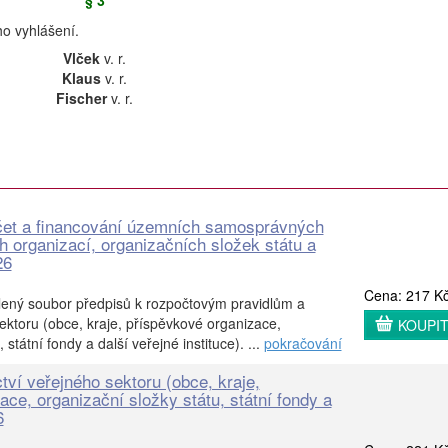
§ 3
o vyhlášení.
Vlček
v. r.
Klaus
v. r.
Fischer
v. r.
čet a financování územních samosprávných
h organizací, organizačních složek státu a
26
Cena: 217 K
lený soubor předpisů k rozpočtovým pravidlům a
ektoru (obce, kraje, příspěvkové organizace,
KOUPI
 státní fondy a další veřejné instituce). ...
pokračování
tví veřejného sektoru (obce, kraje,
ce, organizační složky státu, státní fondy a
6