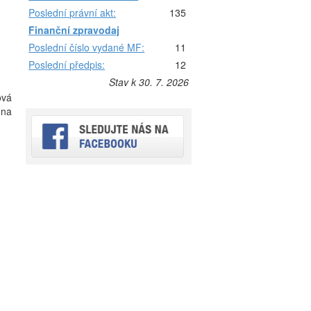
Poslední právní akt:
135
Finanční zpravodaj
Poslední číslo vydané MF:
11
Poslední předpis:
12
Stav k 30. 7. 2026
ová
ona