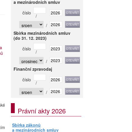
a mezinárodních smluv
číslo
/
/
Sbírka mezinárodních smluv
(do 31. 12. 2023)
na
číslo
/
nů
/
Finanční zpravodaj
číslo
/
/
ské
Právní akty 2026
Sbírka zákonů
tím
a mezinárodních smluv