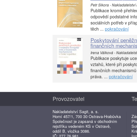
Petr Sikora - Nakladatelství
Publikace kromě přehledu
odpovědí podstatné inf
sociálních potřeb v přís
těch ...
pokračování
Poskytování peněžní
finančních mechani
Irena Válková - Nakladatelstv
Publikace poskytuje uce
vztahů, které při posky
finančních mechanismů v
práva. ...
pokračování
Provozovatel
Te
Nakladatelství Sagit, a. s.
Horní 457/1, 700 30 Ostrava-Hrabůvka
Zá
Společnost je zapsaná v obchodním
Př
rejstříku vedeném KS v Ostravě,
So
oddíl B, vložka 3086.
Kn
IČ: 277 76 981
Inz