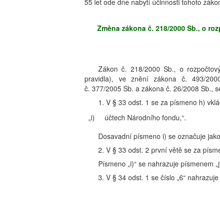
55 let ode dne nabytí účinnosti tohoto záko
Změna zákona č. 218/2000 Sb., o ro
Zákon č. 218/2000 Sb., o rozpočtový
pravidla), ve znění zákona č. 493/20
č. 377/2005 Sb. a zákona č. 26/2008 Sb., s
1. V § 33 odst. 1 se za písmeno h) vklá
„i)
účtech Národního fondu,“.
Dosavadní písmeno i) se označuje jako
2. V § 33 odst. 2 první větě se za písme
Písmeno „i)“ se nahrazuje písmenem „j
3. V § 34 odst. 1 se číslo „6“ nahrazuje