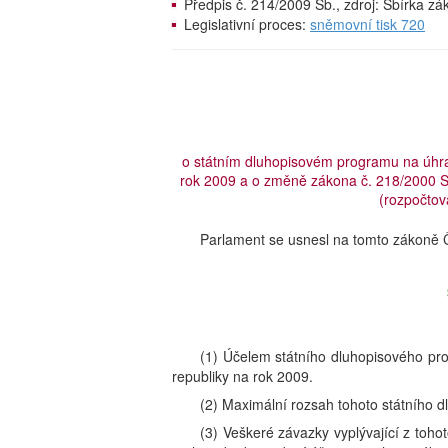
Předpis č. 214/2009 Sb., zdroj: Sbírka z
Legislativní proces:
sněmovní tisk 720
o státním dluhopisovém programu na úhra
rok 2009 a o změně zákona č. 218/2000 Sb
(rozpočtov
Parlament se usnesl na tomto zákoně Č
(1) Účelem státního dluhopisového pr
republiky na rok 2009.
(2) Maximální rozsah tohoto státního 
(3) Veškeré závazky vyplývající z toh