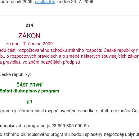
ákonů ročník 2009,
částka 65
, ze dne 20. 7. 2009
214
ZÁKON
ze dne 17. června 2009
du části rozpočtovaného schodku státního rozpočtu České republiky 
., o rozpočtových pravidlech a o změně některých souvisejících záko
á pravidla), ve znění pozdějších předpisů
eské republiky:
ČÁST PRVNÍ
Státní dluhopisový program
§ 1
ogramu je úhrada části rozpočtovaného schodku státního rozpočtu Če
dluhopisového programu je 23 600 605 000 Kč.
oto státního dluhopisového programu budou splaceny nejpozději uplynu