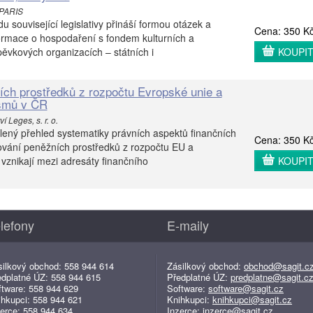
 PARIS
 související legislativy přináší formou otázek a
Cena: 350 K
ormace o hospodaření s fondem kulturních a
pěvkových organizacích – státních i
KOUPI
ch prostředků z rozpočtu Evropské unie a
smů v ČR
í Leges, s. r. o.
lený přehled systematiky právních aspektů finančních
Cena: 350 K
tování peněžních prostředků z rozpočtu EU a
znikají mezi adresáty finančního
KOUPI
lefony
E-maily
silkový obchod: 558 944 614
Zásilkový obchod:
obchod@sagit.c
edplatné ÚZ: 558 944 615
Předplatné ÚZ:
predplatne@sagit.c
ftware: 558 944 629
Software:
software@sagit.cz
ihkupci: 558 944 621
Knihkupci:
knihkupci@sagit.cz
erce: 558 944 634
Inzerce:
inzerce@sagit.cz