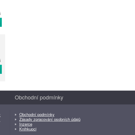
č
T
č
T
Obchodní podmínky
Obchodní podmínky
z
Zásady zpracování osobních údajů
z
Inzerce
Knihkupci