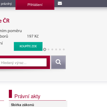
 prázdný
Přihlášení
užba, BIS, Zpravodajské
Vyhledat
Právní akty
Sbírka zákonů