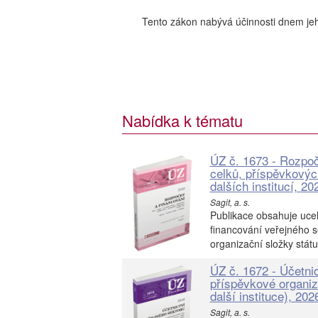
Tento zákon nabývá účinnosti dnem jeh
Nabídka k tématu
ÚZ č. 1673 - Rozpo
celků, příspěvkovýc
dalších institucí, 20
Sagit, a. s.
Publikace obsahuje uce
financování veřejného s
organizační složky státu,
ÚZ č. 1672 - Účetnic
příspěvkové organiza
další instituce), 202
Sagit, a. s.