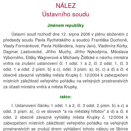
NÁLEZ
Ústavního soudu
Jménem republiky
Ústavní soud rozhodl dne 12. srpna 2008 v plénu složeném z
předsedy soudu Pavla Rychetského a soudců Františka Duchoně,
Vlasty Formánkové, Pavla Holländera, Ivany Janů, Vladimíra Kůrky,
Dagmar Lastovecké, Jiřího Muchy, Jiřího Nykodýma, Miloslava
Výborného, Elišky Wagnerové a Michaely Židlické o návrhu ministra
vnitra na zrušení ustanovení čl. 1 odst. 1 a 2, čl. 2 odst. 1, čl. 3
odst. 1 a odst. 2 písm. b) a c), odst. 3 písm. a), b), c) a d) a čl. 4
obecně závazné vyhlášky města Krupky č. 12/2004 k zabezpečení
místních záležitostí veřejného pořádku na veřejných prostranstvích
za účasti ministra vnitra a města Krupky,
takto:
I. Ustanovení článku 1 odst. 1 a 2, čl. 3 odst. 2 písm. b) a c) a
odst. 3 písm. a), c) ve slovech "a na městský hřbitov" a d) a čl. 4
odst. 2 obecně závazné vyhlášky města Krupky č. 12/2004 k
zabezpečení místních záležitostí veřejného pořádku na veřejných
prostranstvích se zrušují dnem vyhlášení tohoto nálezu ve Sbírce