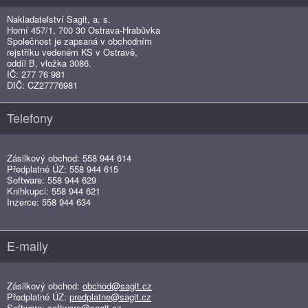
Nakladatelství Sagit, a. s.
Horní 457/1, 700 30 Ostrava-Hrabůvka
Společnost je zapsaná v obchodním
rejstříku vedeném KS v Ostravě,
oddíl B, vložka 3086.
IČ: 277 76 981
DIČ: CZ27776981
Telefony
Zásilkový obchod: 558 944 614
Předplatné ÚZ: 558 944 615
Software: 558 944 629
Knihkupci: 558 944 621
Inzerce: 558 944 634
E-maily
Zásilkový obchod:
obchod@sagit.cz
Předplatné ÚZ:
predplatne@sagit.cz
Software:
software@sagit.cz