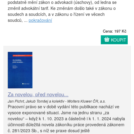
podstatně mění zákon o advokacii (úschovy), od ledna se
změnil advokátní tarif. Ke změnám došlo také v zákonu o
soudech a soudcích, a v zákonu o řízení ve věcech
soudců, ...
pokračování
Cena: 197 Kč
KOUPIT
Za novelou, před novelou...
Jan Pichrt, Jakub Tomšej a kolektiv - Wolters Kluwer ČR, a.s.
Pracovní právo se v době vydání této publikace nachází ve
vysoce exponované situaci. Jsme na jednu stranu „za
novelou“ – když k 1. 10. 2023 a částečně i k 1. 1. 2024 nabyla
účinnosti důležitá novela zákoníku práce provedená zákonem
č. 281/2023 Sb., s níž se praxe dosud ještě