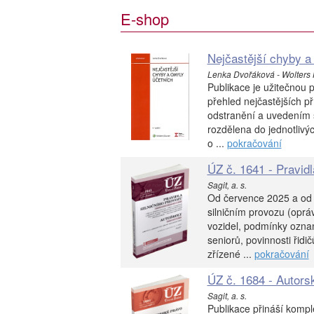
E-shop
Nejčastější chyby a
Lenka Dvořáková - Wolters 
Publikace je užitečnou
přehled nejčastějších p
odstranění a uvedením s
rozdělena do jednotlivýc
o ...
pokračování
ÚZ č. 1641 - Pravidl
Sagit, a. s.
Od července 2025 a od
silničním provozu (oprá
vozidel, podmínky ozna
seniorů, povinnosti řidi
zřízené ...
pokračování
ÚZ č. 1684 - Autors
Sagit, a. s.
Publikace přináší kompl