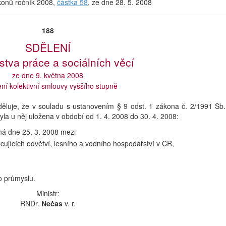
ákonů ročník 2008,
částka 58
, ze dne 28. 5. 2008
188
SDĚLENÍ
stva práce a sociálních věcí
ze dne 9. května 2008
ení kolektivní smlouvy vyššího stupně
sděluje, že v souladu s ustanovením § 9 odst. 1 zákona č. 2/1991 Sb.
yla u něj uložena v období od 1. 4. 2008 do 30. 4. 2008:
ná dne 25. 3. 2008 mezi
jících odvětví, lesního a vodního hospodářství v ČR,
o průmyslu.
Ministr:
RNDr.
Nečas
v. r.