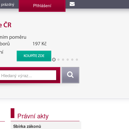
 prázdný
Přihlášení
užba, BIS, Zpravodajské
Vyhledat
Právní akty
Sbírka zákonů