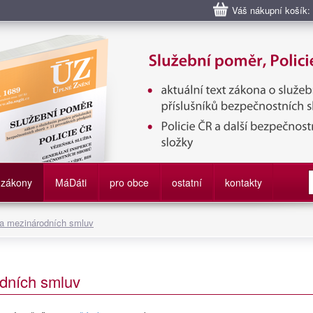
Váš nákupní košík:
bní poměr příslušníků bezpečnostních sborů, Policie ČR, Vězeňská sl
služby
zákony
M
á
D
áti
pro obce
ostatní
kontakty
 a mezinárodních smluv
dních smluv