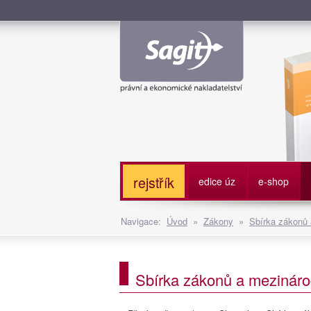
Služe
rejstřík
edice úz
e-shop
Navigace:
Úvod
»
Zákony
»
Sbírka zákonů
Sbírka zákonů a mezináro