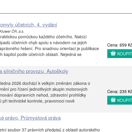
 omyly účetních, 4. vydání
Kluwer ČR, a.s.
 praktickou pomůckou každého účetního. Nabízí
řípadů účetních chyb spolu s návodem na jejich
Cena: 659 K
právného řešení. Pro snadnou orientaci je publikace
KOUPI
h kapitol podle účetních oblastí. Nejedná se
a silničního provozu, Autoškoly
 ledna 2026 dochází k velkým změnám zákona o
vnění pro řízení jednotlivých skupin motorových
Cena: 235 K
mování dopravních nehod, zdravotní prohlídky
KOUPI
čů při technické kontrole, pravomoci nově
ké právo, Průmyslová práva
etní soubor 37 právních předpisů z oblasti autorského