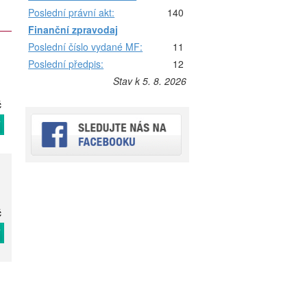
Poslední právní akt:
140
Finanční zpravodaj
Poslední číslo vydané MF:
11
Poslední předpis:
12
Stav k 5. 8. 2026
č
T
č
T