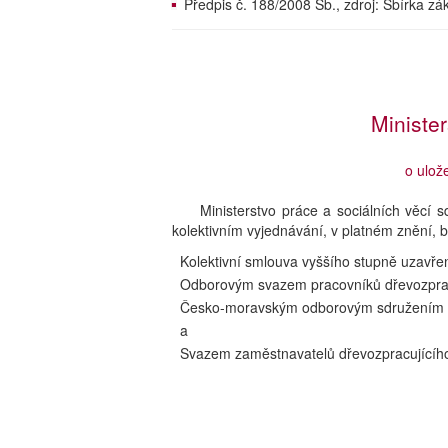
Předpis č. 188/2008 Sb., zdroj: Sbírka z
Minister
o ulož
Ministerstvo práce a sociálních věcí 
kolektivním vyjednávání, v platném znění, b
Kolektivní smlouva vyššího stupně uzavře
Odborovým svazem pracovníků dřevozpracu
Česko-moravským odborovým sdružením
a
Svazem zaměstnavatelů dřevozpracujícíh