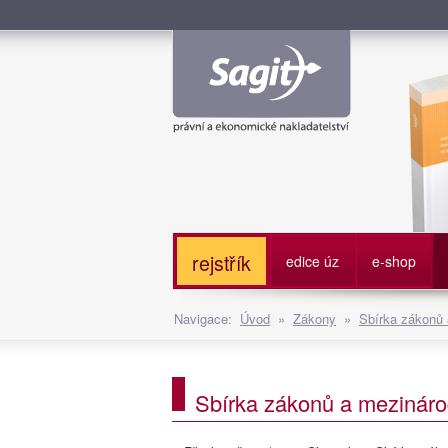
Služe
rejstřík
edice úz
e-shop
Navigace:
Úvod
»
Zákony
»
Sbírka zákonů
Sbírka zákonů a mezináro