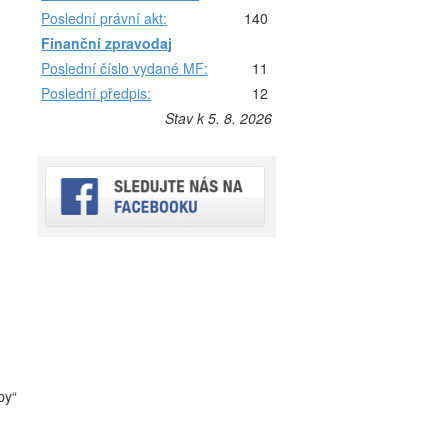
Poslední právní akt:
140
Finanční zpravodaj
Poslední číslo vydané MF:
11
Poslední předpis:
12
Stav k 5. 8. 2026
by“