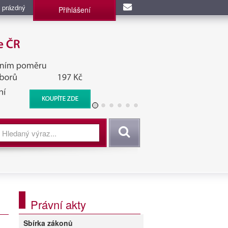
 prázdný
Přihlášení
užba, BIS, Zpravodajské
Vyhledat
Právní akty
Sbírka zákonů