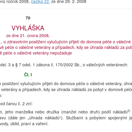
konů ročník 2008,
částka 22
, ze dne 29. 2. 2008
70
VYHLÁŠKA
ze dne 21. února 2008,
, o zdravotním postižení vylučujícím přijetí do domova péče o válečné
vě péče o válečné veterány a případech, kdy se úhrada nákladů za po
ě péče o válečné veterány nepožaduje
odst. 3 a § 7 odst. 1 zákona č. 170/2002 Sb., o válečných veteránech:
Čl. I
 postižení vylučujícím přijetí do domova péče o válečné veterány, úhr
 veterány a případech, kdy se úhrada nákladů za pobyt v domově péč
o:
od čarou č. 2 zní:
2)
án, jeho manželka nebo družka (manžel nebo druh) podíl nákladů
avu (dále jen „úhrada nákladů“). Službami s pobytem spojenými j
ody, úklid, praní a vaření.