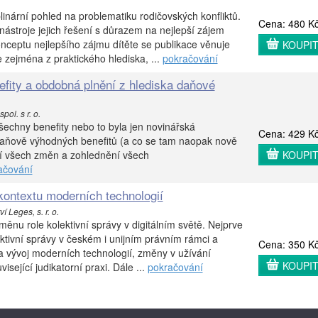
plinární pohled na problematiku rodičovských konfliktů.
Cena: 480 K
stroje jejich řešení s důrazem na nejlepší zájem
ceptu nejlepšího zájmu dítěte se publikace věnuje
KOUPI
e zejména z praktického hlediska, ...
pokračování
ity a obdobná plnění z hlediska daňové
ol. s r. o.
všechny benefity nebo to byla jen novinářská
Cena: 429 K
aňově výhodných benefitů (a co se tam naopak nově
ní všech změn a zohlednění všech
KOUPI
ačování
 kontextu moderních technologií
 Leges, s. r. o.
ěnu role kolektivní správy v digitálním světě. Nejprve
ktivní správy v českém i unijním právním rámci a
Cena: 350 K
a vývoj moderních technologií, změny v užívání
KOUPI
sející judikatorní praxi. Dále ...
pokračování