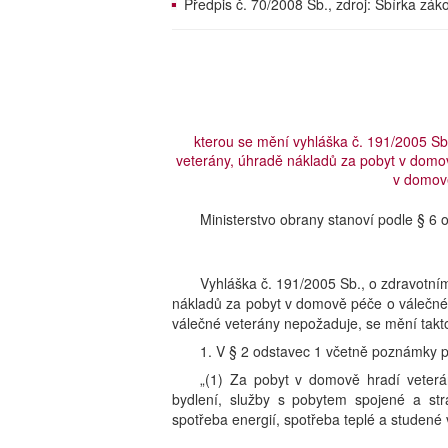
Předpis č. 70/2008 Sb., zdroj: Sbírka zá
kterou se mění vyhláška č. 191/2005 Sb.
veterány, úhradě nákladů za pobyt v domo
v domov
Ministerstvo obrany stanoví podle § 6 
Vyhláška č. 191/2005 Sb., o zdravotním
nákladů za pobyt v domově péče o válečné
válečné veterány nepožaduje, se mění takt
1. V § 2 odstavec 1 včetně poznámky p
„(1) Za pobyt v domově hradí veter
bydlení, služby s pobytem spojené a str
spotřeba energií, spotřeba teplé a studené v