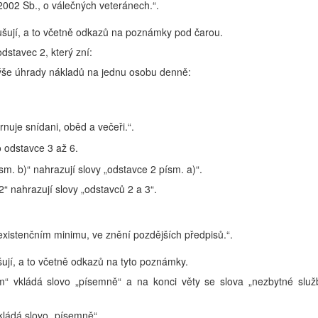
2002 Sb., o válečných veteránech.“.
ušují, a to včetně odkazů na poznámky pod čarou.
dstavec 2, který zní:
í výše úhrady nákladů na jednu osobu denně:
rnuje snídani, oběd a večeři.“.
 odstavce 3 až 6.
sm. b)“ nahrazují slovy „odstavce 2 písm. a)“.
2“ nahrazují slovy „odstavců 2 a 3“.
existenčním minimu, ve znění pozdějších předpisů.“.
ují, a to včetně odkazů na tyto poznámky.
m“ vkládá slovo „písemně“ a na konci věty se slova „nezbytné služ
.
vkládá slovo „písemně“.