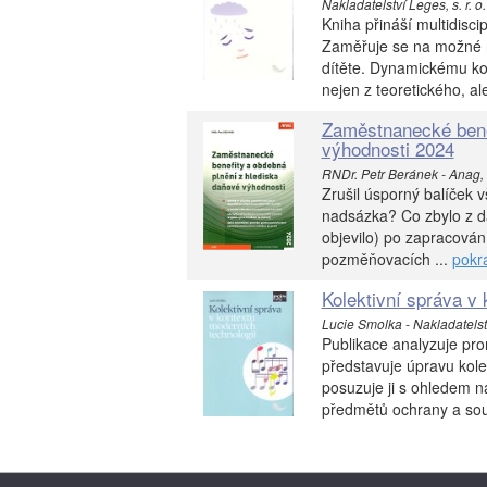
Nakladatelství Leges, s. r. o.
Kniha přináší multidisci
Zaměřuje se na možné ná
dítěte. Dynamickému kon
nejen z teoretického, al
Zaměstnanecké benef
výhodnosti 2024
RNDr. Petr Beránek - Anag, sp
Zrušil úsporný balíček 
nadsázka? Co zbylo z d
objevilo) po zapracová
pozměňovacích ...
pokr
Kolektivní správa v
Lucie Smolka - Nakladatelství
Publikace analyzuje prom
představuje úpravu kole
posuzuje ji s ohledem n
předmětů ochrany a souvi