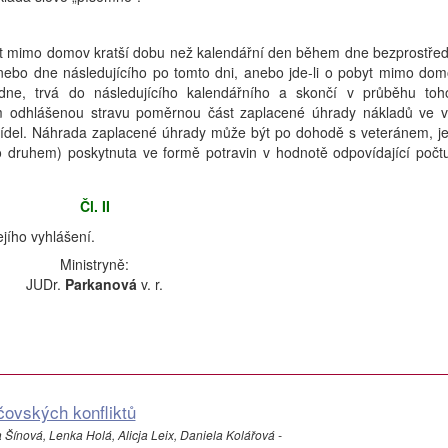
yt mimo domov kratší dobu než kalendářní den během dne bezprostře
ebo dne následujícího po tomto dni, anebo jde-li o pobyt mimo dom
dne, trvá do následujícího kalendářního a skončí v průběhu toh
m odhlášenou stravu poměrnou část zaplacené úhrady nákladů ve v
jídel. Náhrada zaplacené úhrady může být po dohodě s veteránem, j
ruhem) poskytnuta ve formě potravin v hodnotě odpovídající počt
Čl. II
jího vyhlášení.
Ministryně:
JUDr.
Parkanová
v. r.
čovských konfliktů
ínová, Lenka Holá, Alicja Leix, Daniela Kolářová -