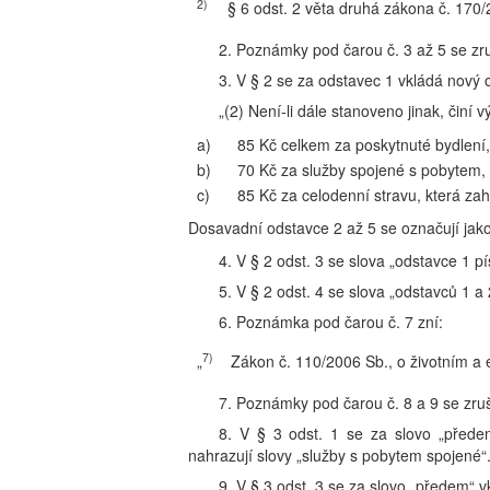
2)
§ 6 odst. 2 věta druhá zákona č. 170/
2. Poznámky pod čarou č. 3 až 5 se zr
3. V § 2 se za odstavec 1 vkládá nový o
„(2) Není-li dále stanoveno jinak, čin
a)
85 Kč celkem za poskytnuté bydlení,
b)
70 Kč za služby spojené s pobytem,
c)
85 Kč za celodenní stravu, která zah
Dosavadní odstavce 2 až 5 se označují jako
4. V § 2 odst. 3 se slova „odstavce 1 pí
5. V § 2 odst. 4 se slova „odstavců 1 a 
6. Poznámka pod čarou č. 7 zní:
7)
„
Zákon č. 110/2006 Sb., o životním a 
7. Poznámky pod čarou č. 8 a 9 se zruš
8. V § 3 odst. 1 se za slovo „přede
nahrazují slovy „služby s pobytem spojené“
9. V § 3 odst. 3 se za slovo „předem“ 