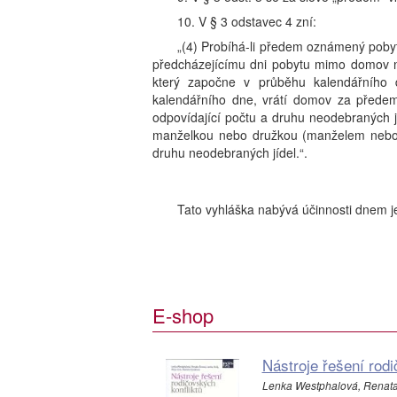
10. V § 3 odstavec 4 zní:
„(4) Probíhá-li předem oznámený pob
předcházejícímu dni pobytu mimo domov n
který započne v průběhu kalendářního 
kalendářního dne, vrátí domov za přede
odpovídající počtu a druhu neodebraných 
manželkou nebo družkou (manželem nebo d
druhu neodebraných jídel.“.
Tato vyhláška nabývá účinnosti dnem je
E-shop
Nástroje řešení rodi
Lenka Westphalová, Renata Š