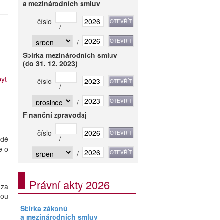
a mezinárodních smluv
číslo
/
/
Sbírka mezinárodních smluv
(do 31. 12. 2023)
byt
číslo
/
/
Finanční zpravodaj
číslo
/
adě
e o
/
Právní akty 2026
za
sou
Sbírka zákonů
a mezinárodních smluv