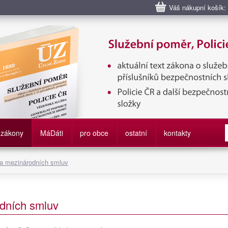
Váš nákupní košík:
bní poměr příslušníků bezpečnostních sborů, Policie ČR, Vězeňská sl
služby
zákony
M
á
D
áti
pro obce
ostatní
kontakty
 a mezinárodních smluv
dních smluv