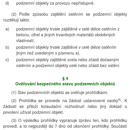
d)
podzemní objekty za provozu nepřístupné.
(2) Podle způsobu zajištění ostěním se podzemní objekty
rozdělují takto:
a)
podzemní objekty trvale zajištěné v celé délce ostěním z
betonu, cihel a jiných trvanlivých materiálů obdobných
vlastností,
b)
podzemní objekty trvale zajištěné v celé délce ostěním
jiným než uvedeným v písmenu a),
c)
podzemní objekty zajištěné zcela nebo zčásti dočasným
ostěním a podzemní objekty celé nebo zčásti bez ostění.
§ 4
Ověřování bezpečného stavu podzemních objektů
(1) Stav podzemních objektů se ověřuje prohlídkami.
4)
(2) Prohlídka se provede na žádost ustanovené osoby
. K
žádosti se přiloží kolaudační rozhodnutí nebo jiný doklad o
povolení užívat podzemní objekt.
(3) O výsledku prohlídky vypracuje zprávu ten, kdo prohlídku
provedl, a to nejpozději do 7 dnů od ukončení prohlídky. Součástí