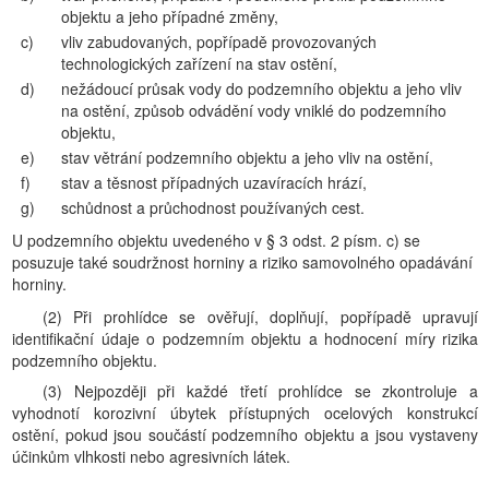
objektu a jeho případné změny,
c)
vliv zabudovaných, popřípadě provozovaných
technologických zařízení na stav ostění,
d)
nežádoucí průsak vody do podzemního objektu a jeho vliv
na ostění, způsob odvádění vody vniklé do podzemního
objektu,
e)
stav větrání podzemního objektu a jeho vliv na ostění,
f)
stav a těsnost případných uzavíracích hrází,
g)
schůdnost a průchodnost používaných cest.
U podzemního objektu uvedeného v § 3 odst. 2 písm. c) se
posuzuje také soudržnost horniny a riziko samovolného opadávání
horniny.
(2) Při prohlídce se ověřují, doplňují, popřípadě upravují
identifikační údaje o podzemním objektu a hodnocení míry rizika
podzemního objektu.
(3) Nejpozději při každé třetí prohlídce se zkontroluje a
vyhodnotí korozivní úbytek přístupných ocelových konstrukcí
ostění, pokud jsou součástí podzemního objektu a jsou vystaveny
účinkům vlhkosti nebo agresivních látek.