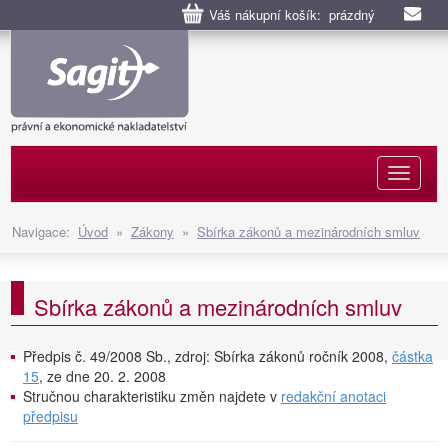
Váš nákupní košík: prázdný
Naviga
Navigace:
Úvod
»
Zákony
»
Sbírka zákonů a mezinárodních smluv
Sbírka zákonů a mezinárodních smluv
Předpis č. 49/2008 Sb., zdroj: Sbírka zákonů ročník 2008,
částka
15
, ze dne 20. 2. 2008
Stručnou charakteristiku změn najdete v
redakční anotaci
předpisu