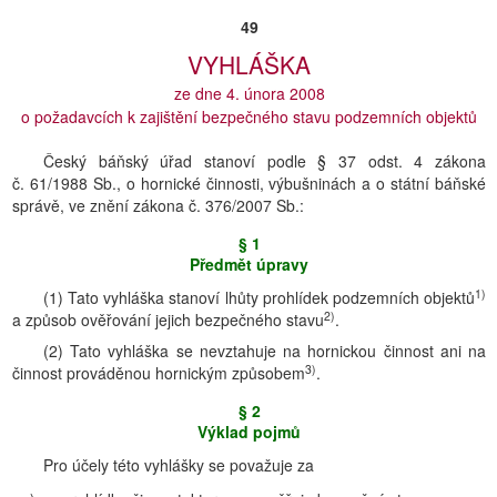
49
VYHLÁŠKA
ze dne 4. února 2008
o požadavcích k zajištění bezpečného stavu podzemních objektů
Český báňský úřad stanoví podle § 37 odst. 4 zákona
č. 61/1988 Sb., o hornické činnosti, výbušninách a o státní báňské
správě, ve znění zákona č. 376/2007 Sb.:
§ 1
Předmět úpravy
1)
(1) Tato vyhláška stanoví lhůty prohlídek podzemních objektů
2)
a způsob ověřování jejich bezpečného stavu
.
(2) Tato vyhláška se nevztahuje na hornickou činnost ani na
3)
činnost prováděnou hornickým způsobem
.
§ 2
Výklad pojmů
Pro účely této vyhlášky se považuje za