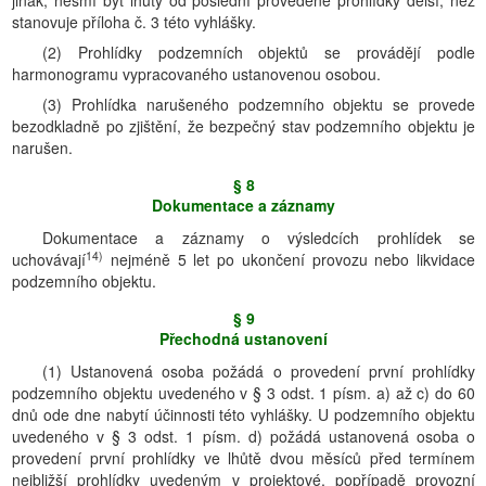
jinak, nesmí být lhůty od poslední provedené prohlídky delší, než
stanovuje příloha č. 3 této vyhlášky.
(2) Prohlídky podzemních objektů se provádějí podle
harmonogramu vypracovaného ustanovenou osobou.
(3) Prohlídka narušeného podzemního objektu se provede
bezodkladně po zjištění, že bezpečný stav podzemního objektu je
narušen.
§ 8
Dokumentace a záznamy
Dokumentace a záznamy o výsledcích prohlídek se
14)
uchovávají
nejméně 5 let po ukončení provozu nebo likvidace
podzemního objektu.
§ 9
Přechodná ustanovení
(1) Ustanovená osoba požádá o provedení první prohlídky
podzemního objektu uvedeného v § 3 odst. 1 písm. a) až c) do 60
dnů ode dne nabytí účinnosti této vyhlášky. U podzemního objektu
uvedeného v § 3 odst. 1 písm. d) požádá ustanovená osoba o
provedení první prohlídky ve lhůtě dvou měsíců před termínem
nejbližší prohlídky uvedeným v projektové, popřípadě provozní