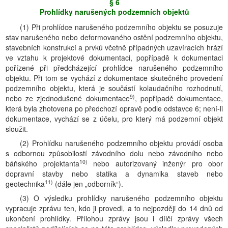
§ 6
Prohlídky narušených podzemních objektů
(1) Při prohlídce narušeného podzemního objektu se posuzuje
stav narušeného nebo deformovaného ostění podzemního objektu,
stavebních konstrukcí a prvků včetně případných uzavíracích hrází
ve vztahu k projektové dokumentaci, popřípadě k dokumentaci
pořízené při předcházející prohlídce narušeného podzemního
objektu. Při tom se vychází z dokumentace skutečného provedení
podzemního objektu, která je součástí kolaudačního rozhodnutí,
9)
nebo ze zjednodušené dokumentace
, popřípadě dokumentace,
která byla zhotovena po předchozí opravě podle odstavce 6; není-li
dokumentace, vychází se z účelu, pro který má podzemní objekt
sloužit.
(2) Prohlídku narušeného podzemního objektu provádí osoba
s odbornou způsobilostí závodního dolu nebo závodního nebo
10)
báňského projektanta
nebo autorizovaný inženýr pro obor
dopravní stavby nebo statika a dynamika staveb nebo
11)
geotechnika
(dále jen „odborník“).
(3) O výsledku prohlídky narušeného podzemního objektu
vypracuje zprávu ten, kdo ji provedl, a to nejpozději do 14 dnů od
ukončení prohlídky. Přílohou zprávy jsou i dílčí zprávy všech