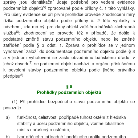
zprávy jsou identifikační údaje potřebné pro vedení evidence
5)
podzemních objektů
zpracované podle přílohy č. 1 této vyhlášky.
Pro účely evidence se při první prohlídce provede zhodnocení míry
rizika podzemního objektu podle přílohy č. 2 této vyhlášky s
návrhem, zda má být pro daný objekt zajištěna báňská záchranná
6)
služba
; zhodnocení se provede též v případě, že došlo k
podstatné změně stavu podzemního objektu nebo ke změně
zatřídění podle § 3 odst. 1. Zpráva o prohlídce se v jednom
vyhotovení založí do dokumentace podzemního objektu podle § 8
a v jednom vyhotovení se zašle obvodnímu báňskému úřadu, v
7)
jehož obvodu
se podzemní objekt nachází, a orgánu příslušnému
k povolení stavby podzemního objektu podle jiného právního
8)
předpisu
.
§ 5
Prohlídky podzemních objektů
(1) Při prohlídce bezpečného stavu podzemního objektu se
posuzuje
a)
funkčnost, celistvost, popřípadě tuhost ostění z hlediska
stability a účelu podzemního objektu, včetně lokalizace
míst s narušeným ostěním,
b)
tvar příčného, případně i podélného profilu podzemního