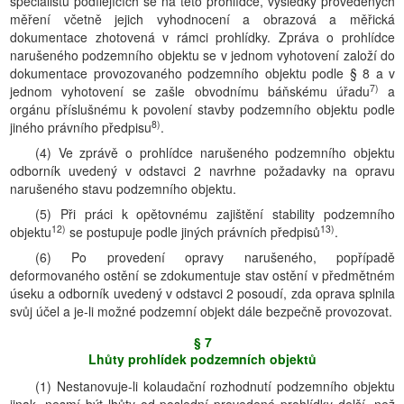
specialistů podílejících se na této prohlídce, výsledky provedených
měření včetně jejich vyhodnocení a obrazová a měřická
dokumentace zhotovená v rámci prohlídky. Zpráva o prohlídce
narušeného podzemního objektu se v jednom vyhotovení založí do
dokumentace provozovaného podzemního objektu podle § 8 a v
7)
jednom vyhotovení se zašle obvodnímu báňskému úřadu
a
orgánu příslušnému k povolení stavby podzemního objektu podle
8)
jiného právního předpisu
.
(4) Ve zprávě o prohlídce narušeného podzemního objektu
odborník uvedený v odstavci 2 navrhne požadavky na opravu
narušeného stavu podzemního objektu.
(5) Při práci k opětovnému zajištění stability podzemního
12)
13)
objektu
se postupuje podle jiných právních předpisů
.
(6) Po provedení opravy narušeného, popřípadě
deformovaného ostění se zdokumentuje stav ostění v předmětném
úseku a odborník uvedený v odstavci 2 posoudí, zda oprava splnila
svůj účel a je-li možné podzemní objekt dále bezpečně provozovat.
§ 7
Lhůty prohlídek podzemních objektů
(1) Nestanovuje-li kolaudační rozhodnutí podzemního objektu