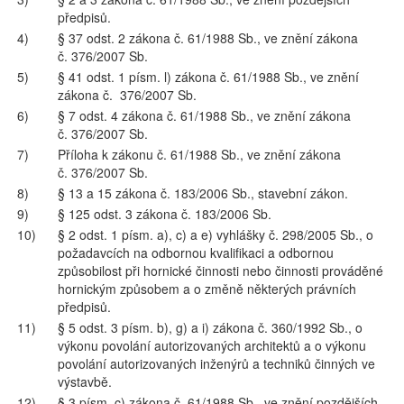
předpisů.
4)
§ 37 odst. 2 zákona č. 61/1988 Sb., ve znění zákona
č. 376/2007 Sb.
5)
§ 41 odst. 1 písm. l) zákona č. 61/1988 Sb., ve znění
zákona č. 376/2007 Sb.
6)
§ 7 odst. 4 zákona č. 61/1988 Sb., ve znění zákona
č. 376/2007 Sb.
7)
Příloha k zákonu č. 61/1988 Sb., ve znění zákona
č. 376/2007 Sb.
8)
§ 13 a 15 zákona č. 183/2006 Sb., stavební zákon.
9)
§ 125 odst. 3 zákona č. 183/2006 Sb.
10)
§ 2 odst. 1 písm. a), c) a e) vyhlášky č. 298/2005 Sb., o
požadavcích na odbornou kvalifikaci a odbornou
způsobilost při hornické činnosti nebo činnosti prováděné
hornickým způsobem a o změně některých právních
předpisů.
11)
§ 5 odst. 3 písm. b), g) a i) zákona č. 360/1992 Sb., o
výkonu povolání autorizovaných architektů a o výkonu
povolání autorizovaných inženýrů a techniků činných ve
výstavbě.
12)
§ 3 písm. c) zákona č. 61/1988 Sb., ve znění pozdějších