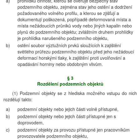
a)
prohlídku činnost, kterou se ověřuje bezpečný stav
podzemního objektu, zejména stav jeho ostění a dodržení
požadovaného volného profilu, a kterou se zjišťují a
dokumentují poškozená, popřípadě deformovaná místa a
místa nežádoucích průniků vody nebo jiných kapalin nebo
plynů do podzemního objektu; zvláštním druhem prohlídky
je prohlídka narušeného podzemního objektu,
b)
ostění soubor výztužních prvků sloužících k zajištění
světlého průřezu podzemního objektu před jeho nežádoucí
deformací horskými tlaky, k zajištění proti uvolňování a
opadávání horniny nebo obdobným vlivům.
§ 3
Rozdělení podzemních objektů
(1) Podzemní objekty se z hlediska možného vstupu do nich
rozdělují takto:
a)
podzemní objekty nebo jejich části volně přístupné,
b)
podzemní objekty nebo jejich části přístupné jen s
doprovodem,
c)
podzemní objekty za provozu přístupné jen pracovníkům
provozovatele podzemního objektu,