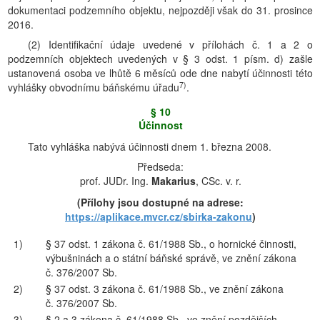
dokumentaci podzemního objektu, nejpozději však do 31. prosince
2016.
(2) Identifikační údaje uvedené v přílohách č. 1 a 2 o
podzemních objektech uvedených v § 3 odst. 1 písm. d) zašle
ustanovená osoba ve lhůtě 6 měsíců ode dne nabytí účinnosti této
7)
vyhlášky obvodnímu báňskému úřadu
.
§ 10
Účinnost
Tato vyhláška nabývá účinnosti dnem 1. března 2008.
Předseda:
prof. JUDr. Ing.
Makarius
, CSc. v. r.
(Přílohy jsou dostupné na adrese:
https://aplikace.mvcr.cz/sbirka-zakonu
)
1)
§ 37 odst. 1 zákona č. 61/1988 Sb., o hornické činnosti,
výbušninách a o státní báňské správě, ve znění zákona
č. 376/2007 Sb.
2)
§ 37 odst. 3 zákona č. 61/1988 Sb., ve znění zákona
č. 376/2007 Sb.
3)
§ 2 a 3 zákona č. 61/1988 Sb., ve znění pozdějších