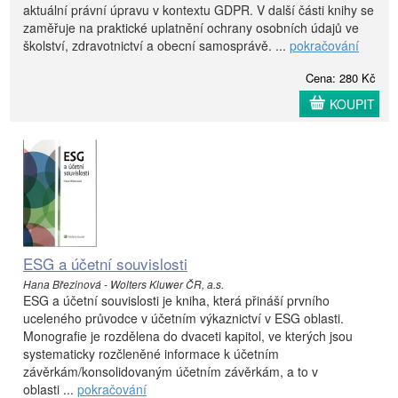
aktuální právní úpravu v kontextu GDPR. V další části knihy se
zaměřuje na praktické uplatnění ochrany osobních údajů ve
školství, zdravotnictví a obecní samosprávě. ...
pokračování
Cena: 280 Kč
KOUPIT
ESG a účetní souvislosti
Hana Březinová - Wolters Kluwer ČR, a.s.
ESG a účetní souvislosti je kniha, která přináší prvního
uceleného průvodce v účetním výkaznictví v ESG oblasti.
Monografie je rozdělena do dvaceti kapitol, ve kterých jsou
systematicky rozčleněné informace k účetním
závěrkám/konsolidovaným účetním závěrkám, a to v
oblasti ...
pokračování