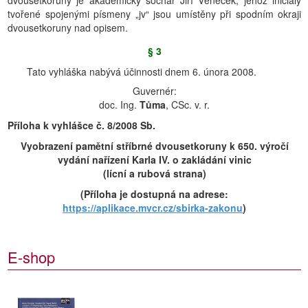
dvousetkoruny je akademický sochař Jiří Věneček, jehož iniciály
tvořené spojenými písmeny „jv“ jsou umístěny při spodním okraji
dvousetkoruny nad opisem.
§ 3
Tato vyhláška nabývá účinnosti dnem 6. února 2008.
Guvernér:
doc. Ing.
Tůma
, CSc. v. r.
Příloha k vyhlášce č. 8/2008 Sb.
Vyobrazení pamětní stříbrné dvousetkoruny k 650. výročí
vydání nařízení Karla IV. o zakládání vinic
(lícní a rubová strana)
(Příloha je dostupná na adrese:
https://aplikace.mvcr.cz/sbirka-zakonu
)
E-shop