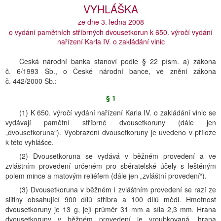
VYHLÁŠKA
ze dne 3. ledna 2008
o vydání pamětních stříbrných dvousetkorun k 650. výročí vydání
nařízení Karla IV. o zakládání vinic
Česká národní banka stanoví podle § 22 písm. a) zákona
č. 6/1993 Sb., o České národní bance, ve znění zákona
č. 442/2000 Sb.:
§ 1
(1) K 650. výročí vydání nařízení Karla IV. o zakládání vinic se
vydávají pamětní stříbrné dvousetkoruny (dále jen
„dvousetkoruna“). Vyobrazení dvousetkoruny je uvedeno v příloze
k této vyhlášce.
(2) Dvousetkoruna se vydává v běžném provedení a ve
zvláštním provedení určeném pro sběratelské účely s leštěným
polem mince a matovým reliéfem (dále jen „zvláštní provedení“).
(3) Dvousetkoruna v běžném i zvláštním provedení se razí ze
slitiny obsahující 900 dílů stříbra a 100 dílů mědi. Hmotnost
dvousetkoruny je 13 g, její průměr 31 mm a síla 2,3 mm. Hrana
dvousetkoruny v běžném provedení je vroubkovaná, hrana