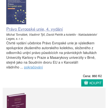
Právo Evropské unie, 4. vydání
Michal Tomášek, Vladimír Týč, David Petrlík a kolektiv - Nakladatelství
Leges, s. r. o.
Čtvrté vydání učebnice Právo Evropské unie je výsledkem
spolupráce zkušeného autorského kolektivu, složeného z
odborníků unijní právo působících na právnických fakultách
Univerzity Karlovy v Praze a Masarykovy univerzity v Brně,
stejně jako na Soudním dvoru EU a v Kanceláři
vládního ...
pokračování
Cena: 860 Kč
KOUPIT