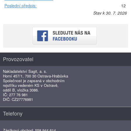
Poslední předpis:
12
Stav k 30. 7. 2026
Provozovatel
Nakladatelství Sagit, a. s.
Horní 457/1, 700 30 Ostrava-Hrabůvka
Společnost je zapsaná v obchodním
rejstříku vedeném KS v Ostravě,
oddíl B, vložka 3086.
IČ: 277 76 981
DIČ: CZ27776981
Telefony
Zásilkový obchod: 558 944 614