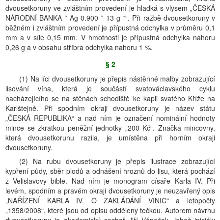
dvousetkoruny ve zvláštním provedení je hladká s vlysem „ČESKÁ
NÁRODNÍ BANKA * Ag 0.900 * 13 g *“. Při ražbě dvousetkoruny v
běžném i zvláštním provedení je přípustná odchylka v průměru 0,1
mm a v síle 0,15 mm. V hmotnosti je přípustná odchylka nahoru
0,26 g a v obsahu stříbra odchylka nahoru 1 %.
§ 2
(1) Na líci dvousetkoruny je přepis nástěnné malby zobrazující
lisování vína, která je součástí svatováclavského cyklu
nacházejícího se na stěnách schodiště ke kapli svatého Kříže na
Karlštejně. Při spodním okraji dvousetkoruny je název státu
„ČESKÁ REPUBLIKA“ a nad ním je označení nominální hodnoty
mince se zkratkou peněžní jednotky „200 Kč“. Značka mincovny,
která dvousetkorunu razila, je umístěna při horním okraji
dvousetkoruny.
(2) Na rubu dvousetkoruny je přepis ilustrace zobrazující
kypření půdy, sběr plodů a odnášení hroznů do lisu, která pochází
z Velislavovy bible. Nad ním je monogram císaře Karla IV. Při
levém, spodním a pravém okraji dvousetkoruny je neuzavřený opis
„NAŘÍZENÍ KARLA IV. O ZAKLÁDÁNÍ VINIC“ a letopočty
„1358/2008“, které jsou od opisu odděleny tečkou. Autorem návrhu