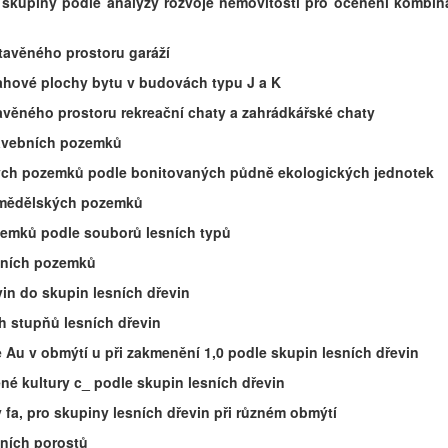
do skupiny podle analýzy rozvoje nemovitosti pro ocenění kombin
stavěného prostoru garáží
lahové plochy bytu v budovách typu J a K
tavěného prostoru rekreační chaty a zahrádkářské chaty
stavebních pozemků
ských pozemků podle bonitovaných půdně ekologických jednotek
zemědělských pozemků
ozemků podle souborů lesních typů
esních pozemků
evin do skupin lesních dřevin
ch stupňů lesních dřevin
e Au v obmýtí u při zakmenění 1,0 podle skupin lesních dřevin
těné kultury c_ podle skupin lesních dřevin
 fa, pro skupiny lesních dřevin při různém obmýtí
sních porostů