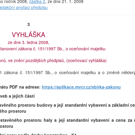
onů ročník 2008,
částka 2
, ze dne 21. 1. 2008
redakční anotaci předpisu
3
VYHLÁŠKA
ze dne 3. ledna 2008,
stanovení zákona č. 151/1997 Sb., o oceňování majetku
nů, ve znění pozdějších předpisů, (oceňovací vyhláška)
t. 1 zákona č. 151/1997 Sb., o oceňování majetku a o změně někter
mátu PDF na adrese:
https://aplikace.mvcr.cz/sbirka-zakonu
veb a jejich částí
tavěného prostoru budovy a její standardní vybavení a základní c
ého prostoru
estavěného prostoru haly a její standardní vybavení a cena za
ostoru