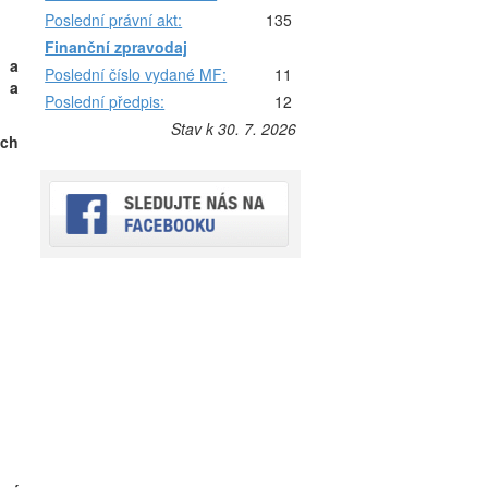
Poslední právní akt:
135
Finanční zpravodaj
p a
Poslední číslo vydané MF:
11
u a
Poslední předpis:
12
Stav k 30. 7. 2026
ich