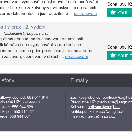
rovnávací, výnosové a nákladové. Teorie oceňování
Cena: 350 K
finic, které jsou zakotveny v evropských oceňovacích
KOUPI
orné dokumentaci a jsou použitelné ...
pokračování
ti v praxi, 2. vydání
- Nakladatelství Leges, s. r. o.
 aplikací obecné teorie oceňování nemovitostí.
tické návody na vypracování v praxi nejvíce
Cena: 330 K
enění na tržních principech, jako je oceňování pro
KOUPI
u zástavou, oceňování v oblasti ...
pokračování
lefony
E-maily
silkový obchod: 558 944 614
Zásilkový obchod:
obchod@sagit.c
edplatné ÚZ: 558 944 615
Předplatné ÚZ:
predplatne@sagit.c
ftware: 558 944 629
Software:
software@sagit.cz
ihkupci: 558 944 621
Knihkupci:
knihkupci@sagit.cz
erce: 558 944 634
Inzerce:
inzerce@sagit.cz