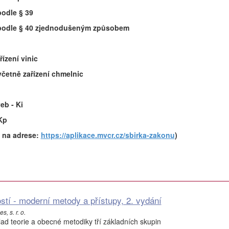
podle § 39
ů podle § 40 zjednodušeným způsobem
řízení vinic
včetně zařízení chmelnic
eb - Ki
 Kp
é na adrese:
https://aplikace.mvcr.cz/sbirka-zakonu
)
tí - moderní metody a přístupy, 2. vydání
s, s. r. o.
lad teorie a obecné metodiky tří základních skupin