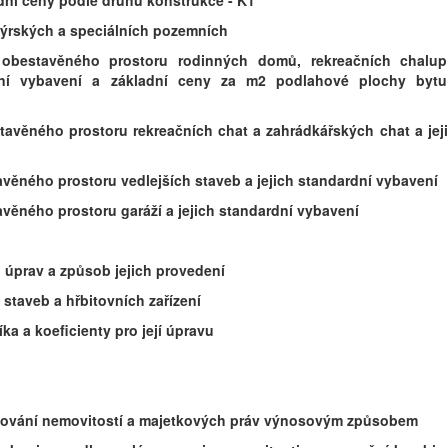
adní ceny podle druhu konstrukce - K1
enýrských a speciálních pozemních
 obestavěného prostoru rodinných domů, rekreačních chalu
dní vybavení a základní ceny za m2 podlahové plochy byt
stavěného prostoru rekreačních chat a zahrádkářských chat a jej
tavěného prostoru vedlejších staveb a jejich standardní vybavení
tavěného prostoru garáží a jejich standardní vybavení
h úprav a způsob jejich provedení
 staveb a hřbitovních zařízení
ka a koeficienty pro její úpravu
oceňování nemovitostí a majetkových práv výnosovým způsobem