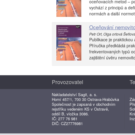
oceňovacích metod – po
vychází z principů a de
normách a další normotv
Oceňování nemovitos
Petr Ort, Olga ortová Šeflová 
Publikace je praktickou
Příručka předkládá prak
frekventovaných typů oc
zajištění úvěru nemovito
Provozovatel
Te
Nakladatelství Sagit, a. s.
Horní 457/1, 700 30 Ostrava-Hrabůvka
Zá
Společnost je zapsaná v obchodním
Př
rejstříku vedeném KS v Ostravě,
So
oddíl B, vložka 3086.
Kn
IČ: 277 76 981
Inz
DIČ: CZ27776981