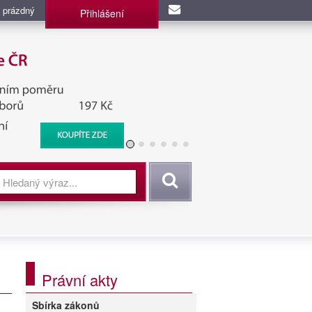
 prázdný
Přihlášení
užba, BIS, Zpravodajské
Vyhledat
Právní akty
Sbírka zákonů