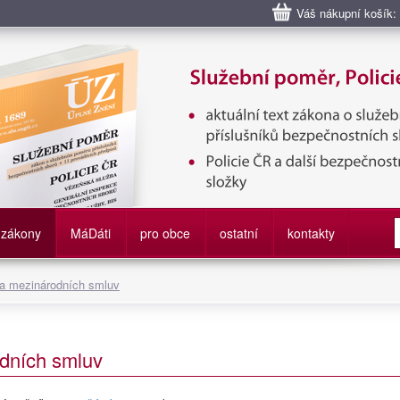
Váš nákupní košík:
bní poměr příslušníků bezpečnostních sborů, Policie ČR, Vězeňská sl
služby
zákony
M
á
D
áti
pro obce
ostatní
kontakty
 a mezinárodních smluv
dních smluv