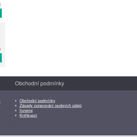
č
T
č
T
Obchodní podmínky
Obchodní podmínky
z
Zásady zpracování osobních údajů
z
Inzerce
Knihkupci