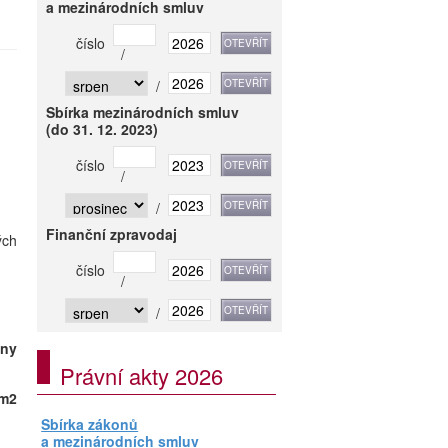
a mezinárodních smluv
číslo
/
/
Sbírka mezinárodních smluv
(do 31. 12. 2023)
číslo
/
/
Finanční zpravodaj
ých
číslo
/
/
eny
Právní akty 2026
 m2
Sbírka zákonů
a mezinárodních smluv