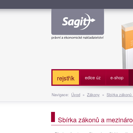
Služe
rejstřík
edice úz
e-shop
Navigace:
Úvod
»
Zákony
»
Sbírka zákonů
Sbírka zákonů a mezináro