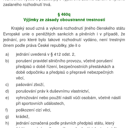
zaslaného rozhodnutí trvá.
§ 460q
Výjimky ze zásady oboustranné trestnosti
Krajský soud uzná a vykoná rozhodnutí jiného členského státu
Evropské unie o peněžitých sankcích a plněních i v případě, že
jednání, pro které bylo takové rozhodnutí vydáno, není trestným
činem podle práva České republiky, jde-li o
a)
jednání uvedená v § 412 odst. 2,
b)
porušení pravidel silničního provozu, včetně porušení
předpisů o době řízení, bezpečnostních přestávkách a
době odpočinku a předpisů o přepravě nebezpečných
věcí,
c)
pašování zboží,
d)
porušování práv k duševnímu vlastnictví,
e)
vyhrožování nebo použití násilí vůči osobám, včetně násilí
při sportovních událostech,
f)
poškození cizí věci,
g)
krádež,
h)
jednání označená podle právních předpisů státu, který