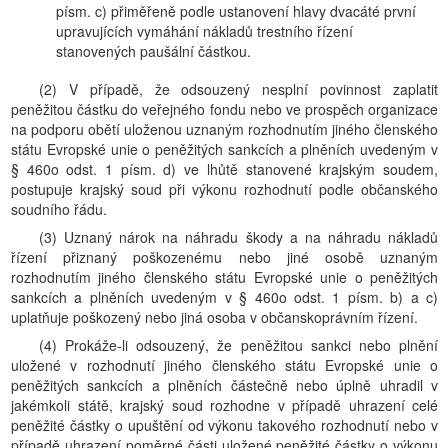
písm. c) přiměřeně podle ustanovení hlavy dvacáté první
upravujících vymáhání nákladů trestního řízení
stanovených paušální částkou.
(2) V případě, že odsouzený nesplní povinnost zaplatit
peněžitou částku do veřejného fondu nebo ve prospěch organizace
na podporu obětí uloženou uznaným rozhodnutím jiného členského
státu Evropské unie o peněžitých sankcích a plněních uvedeným v
§ 460o odst. 1 písm. d) ve lhůtě stanovené krajským soudem,
postupuje krajský soud při výkonu rozhodnutí podle občanského
soudního řádu.
(3) Uznaný nárok na náhradu škody a na náhradu nákladů
řízení přiznaný poškozenému nebo jiné osobě uznaným
rozhodnutím jiného členského státu Evropské unie o peněžitých
sankcích a plněních uvedeným v § 460o odst. 1 písm. b) a c)
uplatňuje poškozený nebo jiná osoba v občanskoprávním řízení.
(4) Prokáže-li odsouzený, že peněžitou sankci nebo plnění
uložené v rozhodnutí jiného členského státu Evropské unie o
peněžitých sankcích a plněních částečně nebo úplně uhradil v
jakémkoli státě, krajský soud rozhodne v případě uhrazení celé
peněžité částky o upuštění od výkonu takového rozhodnutí nebo v
případě uhrazení poměrné části uložené peněžité částky o výkonu