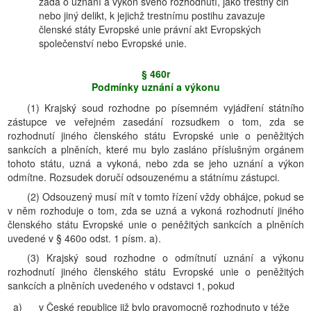
žádá o uznání a výkon svého rozhodnutí, jako trestný čin
nebo jiný delikt, k jejichž trestnímu postihu zavazuje
členské státy Evropské unie právní akt Evropských
společenství nebo Evropské unie.
§ 460r
Podmínky uznání a výkonu
(1) Krajský soud rozhodne po písemném vyjádření státního
zástupce ve veřejném zasedání rozsudkem o tom, zda se
rozhodnutí jiného členského státu Evropské unie o peněžitých
sankcích a plněních, které mu bylo zasláno příslušným orgánem
tohoto státu, uzná a vykoná, nebo zda se jeho uznání a výkon
odmítne. Rozsudek doručí odsouzenému a státnímu zástupci.
(2) Odsouzený musí mít v tomto řízení vždy obhájce, pokud se
v něm rozhoduje o tom, zda se uzná a vykoná rozhodnutí jiného
členského státu Evropské unie o peněžitých sankcích a plněních
uvedené v § 460o odst. 1 písm. a).
(3) Krajský soud rozhodne o odmítnutí uznání a výkonu
rozhodnutí jiného členského státu Evropské unie o peněžitých
sankcích a plněních uvedeného v odstavci 1, pokud
a)
v České republice již bylo pravomocně rozhodnuto v téže