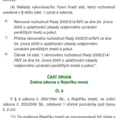
(4) Náklady vykonávacího řízení hradí stát, který rozhodnutí
uvedené v § 460o odst. 1 uznal a vykonal.
6)
Rámcové rozhodnutí Rady 2005/214/SVV ze dne 24. února
2005 o uplatňování zásady vzájemného uznávání
peněžitých trestů a pokut.
7)
Příloha rámcového rozhodnutí Rady 2005/214/SVV ze dne
24. února 2005 o uplatňování zásady vzájemného
uznávání peněžitých trestů a pokut.
8)
Článek 16 odst. 1 rámcového rozhodnutí Rady 2005/214/
/SVV ze dne 24. února 2005 o uplatňování zásady
vzájemného uznávání peněžitých trestů a pokut.".
ČÁST DRUHÁ
Změna zákona o Rejstříku trestů
Čl. II
V § 4 zákona č. 269/1994 Sb., o Rejstříku trestů, ve znění
zákona č. 253/2006 Sb., odstavec 1 včetně poznámky pod čarou
č. 2 zní:
"(1) Do evidence Rejstříku trestů se zaznamenávají též údaje o