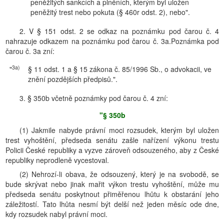
peněžitých sankcích a plněních, kterým byl uložen
peněžitý trest nebo pokuta (§ 460r odst. 2), nebo".
2. V § 151 odst. 2 se odkaz na poznámku pod čarou č. 4
nahrazuje odkazem na poznámku pod čarou č. 3a.Poznámka pod
čarou č. 3a zní:
3a)
"
§ 11 odst. 1 a § 15 zákona č. 85/1996 Sb., o advokacii, ve
znění pozdějších předpisů.".
3. § 350b včetně poznámky pod čarou č. 4 zní:
"§ 350b
(1) Jakmile nabyde právní moci rozsudek, kterým byl uložen
trest vyhoštění, předseda senátu zašle nařízení výkonu trestu
Policii České republiky a vyzve zároveň odsouzeného, aby z České
republiky neprodleně vycestoval.
(2) Nehrozí-li obava, že odsouzený, který je na svobodě, se
bude skrývat nebo jinak mařit výkon trestu vyhoštění, může mu
předseda senátu poskytnout přiměřenou lhůtu k obstarání jeho
záležitostí. Tato lhůta nesmí být delší než jeden měsíc ode dne,
kdy rozsudek nabyl právní moci.