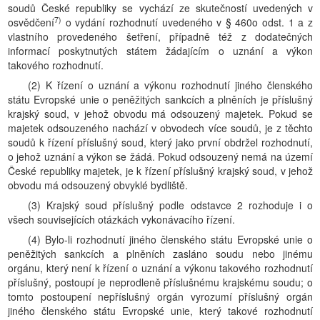
soudů České republiky se vychází ze skutečností uvedených v
7)
osvědčení
o vydání rozhodnutí uvedeného v § 460o odst. 1 a z
vlastního provedeného šetření, případně též z dodatečných
informací poskytnutých státem žádajícím o uznání a výkon
takového rozhodnutí.
(2) K řízení o uznání a výkonu rozhodnutí jiného členského
státu Evropské unie o peněžitých sankcích a plněních je příslušný
krajský soud, v jehož obvodu má odsouzený majetek. Pokud se
majetek odsouzeného nachází v obvodech více soudů, je z těchto
soudů k řízení příslušný soud, který jako první obdržel rozhodnutí,
o jehož uznání a výkon se žádá. Pokud odsouzený nemá na území
České republiky majetek, je k řízení příslušný krajský soud, v jehož
obvodu má odsouzený obvyklé bydliště.
(3) Krajský soud příslušný podle odstavce 2 rozhoduje i o
všech souvisejících otázkách vykonávacího řízení.
(4) Bylo-li rozhodnutí jiného členského státu Evropské unie o
peněžitých sankcích a plněních zasláno soudu nebo jinému
orgánu, který není k řízení o uznání a výkonu takového rozhodnutí
příslušný, postoupí je neprodleně příslušnému krajskému soudu; o
tomto postoupení nepříslušný orgán vyrozumí příslušný orgán
jiného členského státu Evropské unie, který takové rozhodnutí