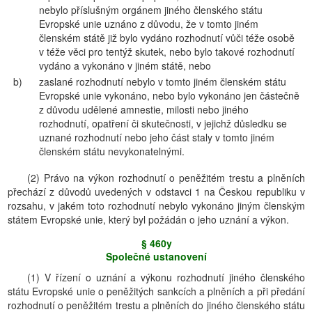
nebylo příslušným orgánem jiného členského státu
Evropské unie uznáno z důvodu, že v tomto jiném
členském státě již bylo vydáno rozhodnutí vůči téže osobě
v téže věci pro tentýž skutek, nebo bylo takové rozhodnutí
vydáno a vykonáno v jiném státě, nebo
b)
zaslané rozhodnutí nebylo v tomto jiném členském státu
Evropské unie vykonáno, nebo bylo vykonáno jen částečně
z důvodu udělené amnestie, milosti nebo jiného
rozhodnutí, opatření či skutečnosti, v jejichž důsledku se
uznané rozhodnutí nebo jeho část staly v tomto jiném
členském státu nevykonatelnými.
(2) Právo na výkon rozhodnutí o peněžitém trestu a plněních
přechází z důvodů uvedených v odstavci 1 na Českou republiku v
rozsahu, v jakém toto rozhodnutí nebylo vykonáno jiným členským
státem Evropské unie, který byl požádán o jeho uznání a výkon.
§ 460y
Společné ustanovení
(1) V řízení o uznání a výkonu rozhodnutí jiného členského
státu Evropské unie o peněžitých sankcích a plněních a při předání
rozhodnutí o peněžitém trestu a plněních do jiného členského státu