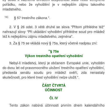
pořádku, nebo že vyhoštění je v nejlepším zájmu takového
mladistvého.
14)
§ 57 trestního zákona.".
2. V § 26 odst. 3 větě druhé se slova "Přitom přihlédne též"
nahrazují slovy "Při ukládání vyhoštění přihlédne soud pro mládež
též k nejlepšímu zájmu mladistvého, zejména".
3. Za § 75 se vkládá nový § 75a, který včetně nadpisu zní:
"§ 75a
Výkon trestního opatření vyhoštění
Nebyl-li mladistvý, který je občanem Evropské unie, vyhoštěn
do dvou let od pravomocného uložení trestního opatření vyhoštění,
předseda senátu soudu pro mládež ověří, zda nenastaly
skutečnosti, pro které trest vyhoštění nelze uložit.".
ČÁST ČTVRTÁ
ÚČINNOST
Čl. IV
Tento zákon nabývá účinnosti prvním dnem kalendářního