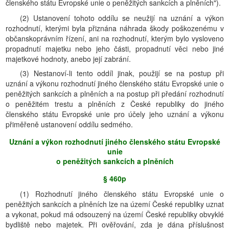
členského státu Evropské unie o peněžitých sankcích a plněních").
(2) Ustanovení tohoto oddílu se neužijí na uznání a výkon
rozhodnutí, kterými byla přiznána náhrada škody poškozenému v
občanskoprávním řízení, ani na rozhodnutí, kterým bylo vysloveno
propadnutí majetku nebo jeho části, propadnutí věci nebo jiné
majetkové hodnoty, anebo její zabrání.
(3) Nestanoví-li tento oddíl jinak, použijí se na postup při
uznání a výkonu rozhodnutí jiného členského státu Evropské unie o
peněžitých sankcích a plněních a na postup při předání rozhodnutí
o peněžitém trestu a plněních z České republiky do jiného
členského státu Evropské unie pro účely jeho uznání a výkonu
přiměřeně ustanovení oddílu sedmého.
Uznání a výkon rozhodnutí jiného členského státu Evropské
unie
o peněžitých sankcích a plněních
§ 460p
(1) Rozhodnutí jiného členského státu Evropské unie o
peněžitých sankcích a plněních lze na území České republiky uznat
a vykonat, pokud má odsouzený na území České republiky obvyklé
bydliště nebo majetek. Při ověřování, zda je dána příslušnost