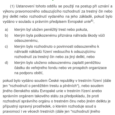
(1) Ustanovení tohoto oddílu se použijí na postup při uznání a
výkonu pravomocného odsuzujícího rozhodnutí za trestný čin nebo
jiný delikt nebo rozhodnutí vydaného na jeho základě, pokud bylo
6)
vydáno v souladu s právním předpisem Evropské unie
,
a)
kterým byl uložen peněžitý trest nebo pokuta,
b)
kterým byla poškozenému přiznána náhrada škody vůči
odsouzenému,
c)
kterým bylo rozhodnuto o povinnosti odsouzeného k
náhradě nákladů řízení vedoucího k odsuzujícímu
rozhodnutí za trestný čin nebo za jiný delikt, nebo
d)
kterým bylo uloženo odsouzenému zaplatit peněžitou
částku do veřejného fondu nebo ve prospěch organizace
na podporu obětí,
pokud bylo vydáno soudem České republiky v trestním řízení (dále
jen "rozhodnutí o peněžitém trestu a plněních"), nebo soudem
jiného členského státu Evropské unie v trestním řízení anebo
správním orgánem takového státu za předpokladu, že proti
rozhodnutí správního orgánu o trestném činu nebo jiném deliktu je
přípustný opravný prostředek, o kterém rozhoduje soud s
pravomocí i ve věcech trestních (dále jen "rozhodnutí jiného