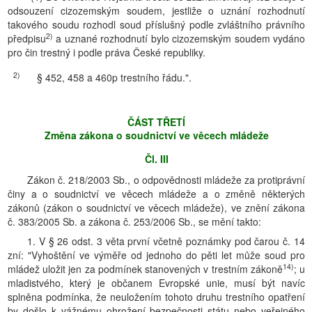
odsouzení cizozemským soudem, jestliže o uznání rozhodnutí
takového soudu rozhodl soud příslušný podle zvláštního právního
2)
předpisu
a uznané rozhodnutí bylo cizozemským soudem vydáno
pro čin trestný i podle práva České republiky.
2)
§ 452, 458 a 460p trestního řádu.".
ČÁST TŘETÍ
Změna zákona o soudnictví ve věcech mládeže
Čl. III
Zákon č. 218/2003 Sb., o odpovědnosti mládeže za protiprávní
činy a o soudnictví ve věcech mládeže a o změně některých
zákonů (zákon o soudnictví ve věcech mládeže), ve znění zákona
č. 383/2005 Sb. a zákona č. 253/2006 Sb., se mění takto:
1. V § 26 odst. 3 věta první včetně poznámky pod čarou č. 14
zní: "Vyhoštění ve výměře od jednoho do pěti let může soud pro
14)
mládež uložit jen za podmínek stanovených v trestním zákoně
; u
mladistvého, který je občanem Evropské unie, musí být navíc
splněna podmínka, že neuložením tohoto druhu trestního opatření
by došlo k vážnému ohrožení bezpečnosti státu nebo veřejného