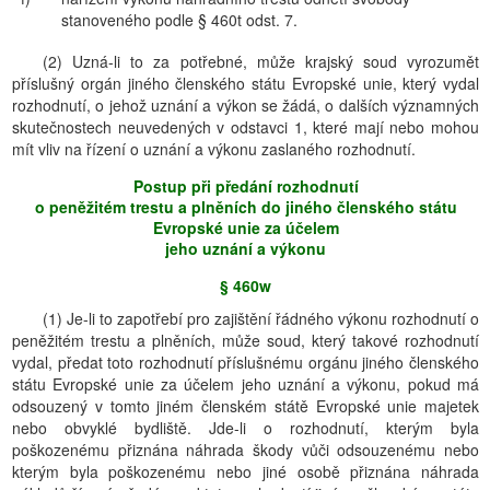
stanoveného podle § 460t odst. 7.
(2) Uzná-li to za potřebné, může krajský soud vyrozumět
příslušný orgán jiného členského státu Evropské unie, který vydal
rozhodnutí, o jehož uznání a výkon se žádá, o dalších významných
skutečnostech neuvedených v odstavci 1, které mají nebo mohou
mít vliv na řízení o uznání a výkonu zaslaného rozhodnutí.
Postup při předání rozhodnutí
o peněžitém trestu a plněních do jiného členského státu
Evropské unie za účelem
jeho uznání a výkonu
§ 460w
(1) Je-li to zapotřebí pro zajištění řádného výkonu rozhodnutí o
peněžitém trestu a plněních, může soud, který takové rozhodnutí
vydal, předat toto rozhodnutí příslušnému orgánu jiného členského
státu Evropské unie za účelem jeho uznání a výkonu, pokud má
odsouzený v tomto jiném členském státě Evropské unie majetek
nebo obvyklé bydliště. Jde-li o rozhodnutí, kterým byla
poškozenému přiznána náhrada škody vůči odsouzenému nebo
kterým byla poškozenému nebo jiné osobě přiznána náhrada