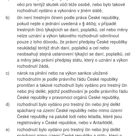
věci pro tentýž skutek vůči téže osobě, nebo bylo takové
rozhodnutí vydáno a vykonáno v jiném státě,
b)
čin není trestným činem podle práva České republiky,
pokud nejde o jednání uvedená v § 460q; v případě
trestných činů týkajících se daní, poplatků, cel nebo měny
nelze uznání a výkon takového rozhodnutí odmítnout
pouze z toho důvodu, že právní předpisy České republiky
neukládají tentýž druh daní, poplatků a cel nebo
neobsahují stejná ustanovení týkající se daní, poplatků, cel
a měny jako právní předpisy státu, který o uznání a výkon
rozhodnutí žádá,
c)
nárok na plnění nebo na výkon sankce uložené
rozhodnutím je podle právního řádu České republiky
promlčen a takové rozhodnutí bylo vydáno pro trestný čin
nebo jiný delikt, jejichž postihování je podle právního řádu
České republiky v pravomoci orgánů České republiky,
d)
rozhodnutí bylo vydáno pro trestný čin nebo jiný delikt
spáchaný na území České republiky nebo mimo území
České republiky na palubě lodi nebo letadla, které jsou
registrovány v České republice, nebo v Antarktidě,
e)
rozhodnutí bylo vydáno pro trestný čin nebo jiný delikt
spáchaný mimo území České republiky a státu, který o