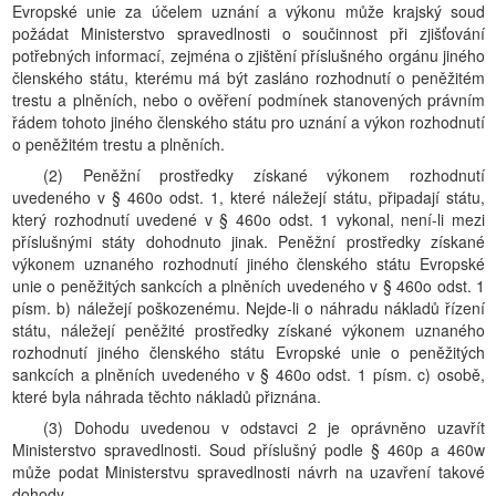
Evropské unie za účelem uznání a výkonu může krajský soud
požádat Ministerstvo spravedlnosti o součinnost při zjišťování
potřebných informací, zejména o zjištění příslušného orgánu jiného
členského státu, kterému má být zasláno rozhodnutí o peněžitém
trestu a plněních, nebo o ověření podmínek stanovených právním
řádem tohoto jiného členského státu pro uznání a výkon rozhodnutí
o peněžitém trestu a plněních.
(2) Peněžní prostředky získané výkonem rozhodnutí
uvedeného v § 460o odst. 1, které náležejí státu, připadají státu,
který rozhodnutí uvedené v § 460o odst. 1 vykonal, není-li mezi
příslušnými státy dohodnuto jinak. Peněžní prostředky získané
výkonem uznaného rozhodnutí jiného členského státu Evropské
unie o peněžitých sankcích a plněních uvedeného v § 460o odst. 1
písm. b) náležejí poškozenému. Nejde-li o náhradu nákladů řízení
státu, náležejí peněžité prostředky získané výkonem uznaného
rozhodnutí jiného členského státu Evropské unie o peněžitých
sankcích a plněních uvedeného v § 460o odst. 1 písm. c) osobě,
které byla náhrada těchto nákladů přiznána.
(3) Dohodu uvedenou v odstavci 2 je oprávněno uzavřít
Ministerstvo spravedlnosti. Soud příslušný podle § 460p a 460w
může podat Ministerstvu spravedlnosti návrh na uzavření takové
dohody.