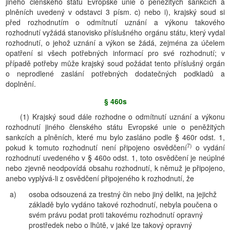
jiného členského státu Evropské unie o peněžitých sankcích a
plněních uvedený v odstavci 3 písm. c) nebo i), krajský soud si
před rozhodnutím o odmítnutí uznání a výkonu takového
rozhodnutí vyžádá stanovisko příslušného orgánu státu, který vydal
rozhodnutí, o jehož uznání a výkon se žádá, zejména za účelem
opatření si všech potřebných informací pro své rozhodnutí; v
případě potřeby může krajský soud požádat tento příslušný orgán
o neprodlené zaslání potřebných dodatečných podkladů a
doplnění.
§ 460s
(1) Krajský soud dále rozhodne o odmítnutí uznání a výkonu
rozhodnutí jiného členského státu Evropské unie o peněžitých
sankcích a plněních, které mu bylo zasláno podle § 460r odst. 1,
7)
pokud k tomuto rozhodnutí není připojeno osvědčení
o vydání
rozhodnutí uvedeného v § 460o odst. 1, toto osvědčení je neúplné
nebo zjevně neodpovídá obsahu rozhodnutí, k němuž je připojeno,
anebo vyplývá-li z osvědčení připojeného k rozhodnutí, že
a)
osoba odsouzená za trestný čin nebo jiný delikt, na jejichž
základě bylo vydáno takové rozhodnutí, nebyla poučena o
svém právu podat proti takovému rozhodnutí opravný
prostředek nebo o lhůtě, v jaké lze takový opravný