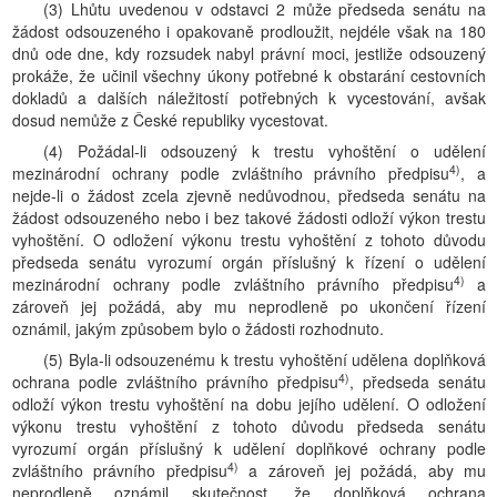
(3) Lhůtu uvedenou v odstavci 2 může předseda senátu na
žádost odsouzeného i opakovaně prodloužit, nejdéle však na 180
dnů ode dne, kdy rozsudek nabyl právní moci, jestliže odsouzený
prokáže, že učinil všechny úkony potřebné k obstarání cestovních
dokladů a dalších náležitostí potřebných k vycestování, avšak
dosud nemůže z České republiky vycestovat.
(4) Požádal-li odsouzený k trestu vyhoštění o udělení
4)
mezinárodní ochrany podle zvláštního právního předpisu
, a
nejde-li o žádost zcela zjevně nedůvodnou, předseda senátu na
žádost odsouzeného nebo i bez takové žádosti odloží výkon trestu
vyhoštění. O odložení výkonu trestu vyhoštění z tohoto důvodu
předseda senátu vyrozumí orgán příslušný k řízení o udělení
4)
mezinárodní ochrany podle zvláštního právního předpisu
a
zároveň jej požádá, aby mu neprodleně po ukončení řízení
oznámil, jakým způsobem bylo o žádosti rozhodnuto.
(5) Byla-li odsouzenému k trestu vyhoštění udělena doplňková
4)
ochrana podle zvláštního právního předpisu
, předseda senátu
odloží výkon trestu vyhoštění na dobu jejího udělení. O odložení
výkonu trestu vyhoštění z tohoto důvodu předseda senátu
vyrozumí orgán příslušný k udělení doplňkové ochrany podle
4)
zvláštního právního předpisu
a zároveň jej požádá, aby mu
neprodleně oznámil skutečnost, že doplňková ochrana