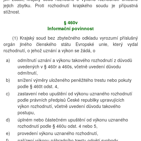
jejich zbytku. Proti rozhodnutí krajského soudu je přípustná
stížnost.
§ 460v
Informační povinnost
(1) Krajský soud bez zbytečného odkladu vyrozumí příslušný
orgán jiného členského státu Evropské unie, který vydal
rozhodnutí, o jehož uznání a výkon se žádá, o
a)
odmítnutí uznání a výkonu takového rozhodnutí z důvodů
uvedených v § 460r a 460s, včetně uvedení důvodu
odmítnutí,
b)
snížení výměry uloženého peněžitého trestu nebo pokuty
podle § 460t odst. 4,
c)
zastavení nebo upuštění od výkonu uznaného rozhodnutí
podle právních předpisů České republiky upravujících
výkon rozhodnutí, včetně uvedení důvodu takového
postupu,
d)
úplném nebo částečném upuštění od výkonu uznaného
rozhodnutí podle § 460u odst. 4 nebo 5,
e)
provedení výkonu uznaného rozhodnutí,
f)
nařízení výkonu náhradního trestu odnětí svobody