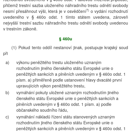
přičemž trestní sazba uloženého náhradního trestu odnětí svobody
7)
nesmí přesáhnout výši, která je v osvědčení
o vydání rozhodnutí
uvedeného v § 460o odst. 1 tímto státem uvedena, zároveň
nejvyšší trestní sazbu náhradního trestu odnětí svobody uvedenou
v trestním zákoně.
§ 460u
(1) Pokud tento oddíl nestanoví jinak, postupuje krajský soud
při
a)
výkonu peněžitého trestu uloženého uznaným
rozhodnutím jiného členského státu Evropské unie o
peněžitých sankcích a plněních uvedeným v § 460o odst. 1
písm. a) přiměřeně podle ustanovení hlavy dvacáté první
upravujících výkon peněžitého trestu,
b)
vymáhání pokuty uložené uznaným rozhodnutím jiného
členského státu Evropské unie o peněžitých sankcích a
plněních uvedeným v § 460o odst. 1 písm. a) podle
občanského soudního řádu,
c)
vymáhání nákladů řízení státu stanovených uznaným
rozhodnutím jiného členského státu Evropské unie o
peněžitých sankcích a plněních uvedeným v § 460o odst. 1