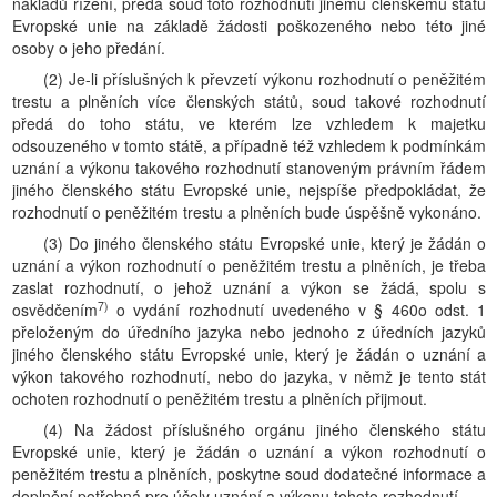
nákladů řízení, předá soud toto rozhodnutí jinému členskému státu
Evropské unie na základě žádosti poškozeného nebo této jiné
osoby o jeho předání.
(2) Je-li příslušných k převzetí výkonu rozhodnutí o peněžitém
trestu a plněních více členských států, soud takové rozhodnutí
předá do toho státu, ve kterém lze vzhledem k majetku
odsouzeného v tomto státě, a případně též vzhledem k podmínkám
uznání a výkonu takového rozhodnutí stanoveným právním řádem
jiného členského státu Evropské unie, nejspíše předpokládat, že
rozhodnutí o peněžitém trestu a plněních bude úspěšně vykonáno.
(3) Do jiného členského státu Evropské unie, který je žádán o
uznání a výkon rozhodnutí o peněžitém trestu a plněních, je třeba
zaslat rozhodnutí, o jehož uznání a výkon se žádá, spolu s
7)
osvědčením
o vydání rozhodnutí uvedeného v § 460o odst. 1
přeloženým do úředního jazyka nebo jednoho z úředních jazyků
jiného členského státu Evropské unie, který je žádán o uznání a
výkon takového rozhodnutí, nebo do jazyka, v němž je tento stát
ochoten rozhodnutí o peněžitém trestu a plněních přijmout.
(4) Na žádost příslušného orgánu jiného členského státu
Evropské unie, který je žádán o uznání a výkon rozhodnutí o
peněžitém trestu a plněních, poskytne soud dodatečné informace a
doplnění potřebná pro účely uznání a výkonu tohoto rozhodnutí.