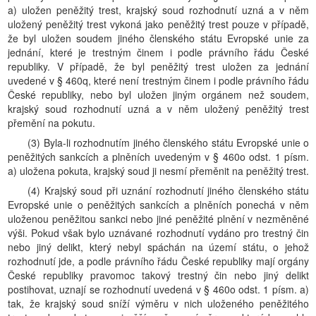
a) uložen peněžitý trest, krajský soud rozhodnutí uzná a v něm
uložený peněžitý trest vykoná jako peněžitý trest pouze v případě,
že byl uložen soudem jiného členského státu Evropské unie za
jednání, které je trestným činem i podle právního řádu České
republiky. V případě, že byl peněžitý trest uložen za jednání
uvedené v § 460q, které není trestným činem i podle právního řádu
České republiky, nebo byl uložen jiným orgánem než soudem,
krajský soud rozhodnutí uzná a v něm uložený peněžitý trest
přemění na pokutu.
(3) Byla-li rozhodnutím jiného členského státu Evropské unie o
peněžitých sankcích a plněních uvedeným v § 460o odst. 1 písm.
a) uložena pokuta, krajský soud ji nesmí přeměnit na peněžitý trest.
(4) Krajský soud při uznání rozhodnutí jiného členského státu
Evropské unie o peněžitých sankcích a plněních ponechá v něm
uloženou peněžitou sankci nebo jiné peněžité plnění v nezměněné
výši. Pokud však bylo uznávané rozhodnutí vydáno pro trestný čin
nebo jiný delikt, který nebyl spáchán na území státu, o jehož
rozhodnutí jde, a podle právního řádu České republiky mají orgány
České republiky pravomoc takový trestný čin nebo jiný delikt
postihovat, uznají se rozhodnutí uvedená v § 460o odst. 1 písm. a)
tak, že krajský soud sníží výměru v nich uloženého peněžitého