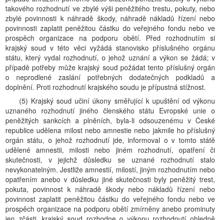
takového rozhodnutí ve zbylé výši peněžitého trestu, pokuty, nebo
zbylé povinnosti k náhradě škody, náhradě nákladů řízení nebo
povinnosti zaplatit peněžitou částku do veřejného fondu nebo ve
prospěch organizace na podporu obětí. Před rozhodnutím si
krajský soud v této věci vyžádá stanovisko příslušného orgánu
státu, který vydal rozhodnutí, o jehož uznání a výkon se žádá; v
případě potřeby může krajský soud požádat tento příslušný orgán
o neprodlené zaslání potřebných dodatečných podkladů a
doplnění. Proti rozhodnutí krajského soudu je přípustná stížnost.
(5) Krajský soud učiní úkony směřující k upuštění od výkonu
uznaného rozhodnutí jiného členského státu Evropské unie o
peněžitých sankcích a plněních, byla-li odsouzenému v České
republice udělena milost nebo amnestie nebo jakmile ho příslušný
orgán státu, o jehož rozhodnutí jde, informoval o v tomto státě
udělené amnestii, milosti nebo jiném rozhodnutí, opatření či
skutečnosti, v jejichž důsledku se uznané rozhodnutí stalo
nevykonatelným. Jestliže amnestií, milostí, jiným rozhodnutím nebo
opatřením anebo v důsledku jiné skutečnosti byly peněžitý trest,
pokuta, povinnost k náhradě škody nebo nákladů řízení nebo
povinnost zaplatit peněžitou částku do veřejného fondu nebo ve
prospěch organizace na podporu obětí zmírněny anebo prominuty
jen zčásti, krajský soud rozhodne o výkonu rozhodnutí ohledně