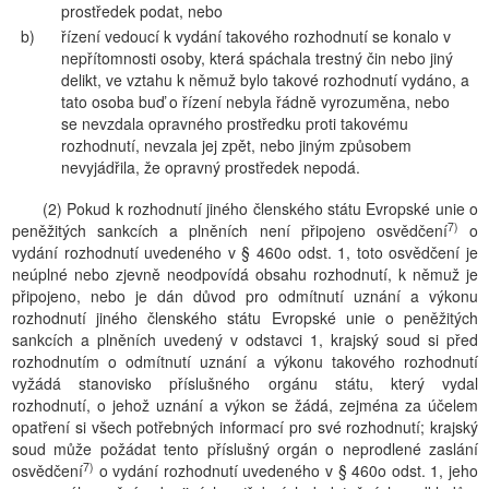
prostředek podat, nebo
b)
řízení vedoucí k vydání takového rozhodnutí se konalo v
nepřítomnosti osoby, která spáchala trestný čin nebo jiný
delikt, ve vztahu k němuž bylo takové rozhodnutí vydáno, a
tato osoba buď o řízení nebyla řádně vyrozuměna, nebo
se nevzdala opravného prostředku proti takovému
rozhodnutí, nevzala jej zpět, nebo jiným způsobem
nevyjádřila, že opravný prostředek nepodá.
(2) Pokud k rozhodnutí jiného členského státu Evropské unie o
7)
peněžitých sankcích a plněních není připojeno osvědčení
o
vydání rozhodnutí uvedeného v § 460o odst. 1, toto osvědčení je
neúplné nebo zjevně neodpovídá obsahu rozhodnutí, k němuž je
připojeno, nebo je dán důvod pro odmítnutí uznání a výkonu
rozhodnutí jiného členského státu Evropské unie o peněžitých
sankcích a plněních uvedený v odstavci 1, krajský soud si před
rozhodnutím o odmítnutí uznání a výkonu takového rozhodnutí
vyžádá stanovisko příslušného orgánu státu, který vydal
rozhodnutí, o jehož uznání a výkon se žádá, zejména za účelem
opatření si všech potřebných informací pro své rozhodnutí; krajský
soud může požádat tento příslušný orgán o neprodlené zaslání
7)
osvědčení
o vydání rozhodnutí uvedeného v § 460o odst. 1, jeho