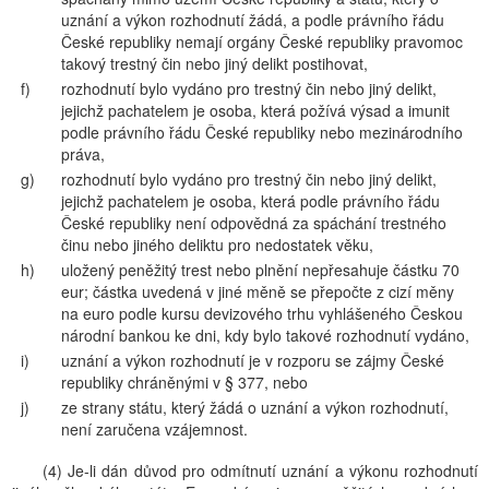
uznání a výkon rozhodnutí žádá, a podle právního řádu
České republiky nemají orgány České republiky pravomoc
takový trestný čin nebo jiný delikt postihovat,
f)
rozhodnutí bylo vydáno pro trestný čin nebo jiný delikt,
jejichž pachatelem je osoba, která požívá výsad a imunit
podle právního řádu České republiky nebo mezinárodního
práva,
g)
rozhodnutí bylo vydáno pro trestný čin nebo jiný delikt,
jejichž pachatelem je osoba, která podle právního řádu
České republiky není odpovědná za spáchání trestného
činu nebo jiného deliktu pro nedostatek věku,
h)
uložený peněžitý trest nebo plnění nepřesahuje částku 70
eur; částka uvedená v jiné měně se přepočte z cizí měny
na euro podle kursu devizového trhu vyhlášeného Českou
národní bankou ke dni, kdy bylo takové rozhodnutí vydáno,
i)
uznání a výkon rozhodnutí je v rozporu se zájmy České
republiky chráněnými v § 377, nebo
j)
ze strany státu, který žádá o uznání a výkon rozhodnutí,
není zaručena vzájemnost.
(4) Je-li dán důvod pro odmítnutí uznání a výkonu rozhodnutí