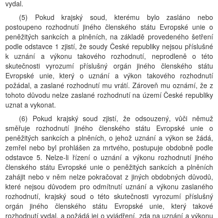
vydal.
(5) Pokud krajský soud, kterému bylo zasláno nebo
postoupeno rozhodnutí jiného členského státu Evropské unie o
peněžitých sankcích a plněních, na základě provedeného šetření
podle odstavce 1 zjistí, že soudy České republiky nejsou příslušné
k uznání a výkonu takového rozhodnutí, neprodleně o této
skutečnosti vyrozumí příslušný orgán jiného členského státu
Evropské unie, který o uznání a výkon takového rozhodnutí
požádal, a zaslané rozhodnutí mu vrátí. Zároveň mu oznámí, že z
tohoto důvodu nelze zaslané rozhodnutí na území České republiky
uznat a vykonat.
(6) Pokud krajský soud zjistí, že odsouzený, vůči němuž
směřuje rozhodnutí jiného členského státu Evropské unie o
peněžitých sankcích a plněních, o jehož uznání a výkon se žádá,
zemřel nebo byl prohlášen za mrtvého, postupuje obdobně podle
odstavce 5. Nelze-li řízení o uznání a výkonu rozhodnutí jiného
členského státu Evropské unie o peněžitých sankcích a plněních
zahájit nebo v něm nelze pokračovat z jiných obdobných důvodů,
které nejsou důvodem pro odmítnutí uznání a výkonu zaslaného
rozhodnutí, krajský soud o této skutečnosti vyrozumí příslušný
orgán jiného členského státu Evropské unie, který takové
rozhodnutí vydal, a požádá jej o vyjádření, zda na uznání a výkonu