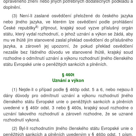
opraveného znění nebo jiných potřebných dodatečných podkladů a
doplnění.
(3) Není-li zaslané osvědčení přeložené do českého jazyka
nebo jiného jazyka, ve kterém lze osvědčení podle prohlášení
8)
České republiky
přijmout, krajský soud vyzve příslušný orgán
státu, který vydal rozhodnutí, o jehož uznání a výkon se žádá, aby
mu ve lhůtě jím stanovené zaslal překlad osvědčení do příslušného
jazyka, a zároveň jej upozorní, že pokud překlad osvědčení
nezašle bez řádného důvodu ve stanovené lhůtě, krajský soud
rozhodne o odmítnutí uznání a výkonu rozhodnutí jiného členského
státu Evropské unie o peněžitých sankcích a plněních.
§ 460t
Uznání a výkon
(1) Nejde-li o případ podle § 460p odst. 5 a 6, nebo nejsou-li
dány důvody pro odmítnutí uznání a výkonu rozhodnutí jiného
členského státu Evropské unie o peněžitých sankcích a plněních
uvedené v § 460r odst. 3 nebo § 460s, krajský soud rozhodne o
uznání takového rozhodnutí a zároveň rozhodne, že se uznané
rozhodnutí vykoná.
(2) Byl-li rozhodnutím jiného členského státu Evropské unie o
peněžitých sankcích a plněních uvedeným v § 460o odst. 1 písm.