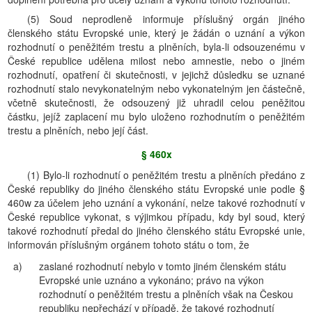
(5) Soud neprodleně informuje příslušný orgán jiného
členského státu Evropské unie, který je žádán o uznání a výkon
rozhodnutí o peněžitém trestu a plněních, byla-li odsouzenému v
České republice udělena milost nebo amnestie, nebo o jiném
rozhodnutí, opatření či skutečnosti, v jejichž důsledku se uznané
rozhodnutí stalo nevykonatelným nebo vykonatelným jen částečně,
včetně skutečnosti, že odsouzený již uhradil celou peněžitou
částku, jejíž zaplacení mu bylo uloženo rozhodnutím o peněžitém
trestu a plněních, nebo její část.
§ 460x
(1) Bylo-li rozhodnutí o peněžitém trestu a plněních předáno z
České republiky do jiného členského státu Evropské unie podle §
460w za účelem jeho uznání a vykonání, nelze takové rozhodnutí v
České republice vykonat, s výjimkou případu, kdy byl soud, který
takové rozhodnutí předal do jiného členského státu Evropské unie,
informován příslušným orgánem tohoto státu o tom, že
a)
zaslané rozhodnutí nebylo v tomto jiném členském státu
Evropské unie uznáno a vykonáno; právo na výkon
rozhodnutí o peněžitém trestu a plněních však na Českou
republiku nepřechází v případě, že takové rozhodnutí