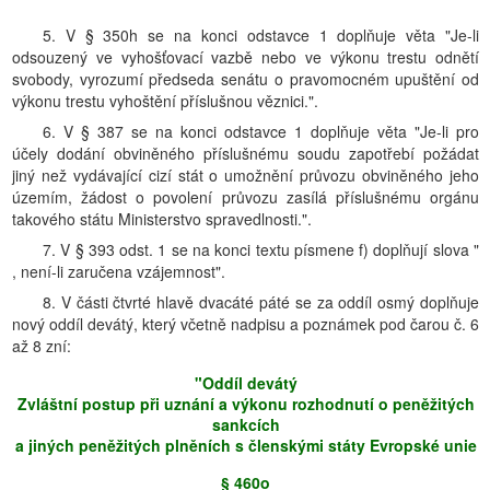
5. V § 350h se na konci odstavce 1 doplňuje věta "Je-li
odsouzený ve vyhošťovací vazbě nebo ve výkonu trestu odnětí
svobody, vyrozumí předseda senátu o pravomocném upuštění od
výkonu trestu vyhoštění příslušnou věznici.".
6. V § 387 se na konci odstavce 1 doplňuje věta "Je-li pro
účely dodání obviněného příslušnému soudu zapotřebí požádat
jiný než vydávající cizí stát o umožnění průvozu obviněného jeho
územím, žádost o povolení průvozu zasílá příslušnému orgánu
takového státu Ministerstvo spravedlnosti.".
7. V § 393 odst. 1 se na konci textu písmene f) doplňují slova "
, není-li zaručena vzájemnost".
8. V části čtvrté hlavě dvacáté páté se za oddíl osmý doplňuje
nový oddíl devátý, který včetně nadpisu a poznámek pod čarou č. 6
až 8 zní:
"Oddíl devátý
Zvláštní postup při uznání a výkonu rozhodnutí o peněžitých
sankcích
a jiných peněžitých plněních s členskými státy Evropské unie
§ 460o