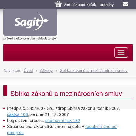
Váš nákupní košík: prázdný
Naviga
Navigace:
Úvod
»
Zákony
»
Sbírka zákonů a mezinárodních smluv
Sbírka zákonů a mezinárodních smluv
Předpis č. 345/2007 Sb., zdroj: Sbírka zákonů ročník 2007,
částka 108
, ze dne 21. 12. 2007
Legislativní proces:
sněmovní tisk 182
Stručnou charakteristiku změn najdete v
redakční anotaci
předpisu