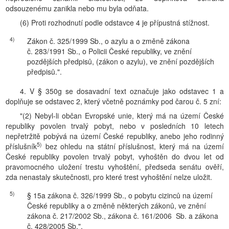
odsouzenému zanikla nebo mu byla odňata.
(6) Proti rozhodnutí podle odstavce 4 je přípustná stížnost.
4)
Zákon č. 325/1999 Sb., o azylu a o změně zákona
č. 283/1991 Sb., o Policii České republiky, ve znění
pozdějších předpisů, (zákon o azylu), ve znění pozdějších
předpisů.".
4. V § 350g se dosavadní text označuje jako odstavec 1 a
doplňuje se odstavec 2, který včetně poznámky pod čarou č. 5 zní:
"(2) Nebyl-li občan Evropské unie, který má na území České
republiky povolen trvalý pobyt, nebo v posledních 10 letech
nepřetržitě pobývá na území České republiky, anebo jeho rodinný
5)
příslušník
bez ohledu na státní příslušnost, který má na území
České republiky povolen trvalý pobyt, vyhoštěn do dvou let od
pravomocného uložení trestu vyhoštění, předseda senátu ověří,
zda nenastaly skutečnosti, pro které trest vyhoštění nelze uložit.
5)
§ 15a zákona č. 326/1999 Sb., o pobytu cizinců na území
České republiky a o změně některých zákonů, ve znění
zákona č. 217/2002 Sb., zákona č. 161/2006 Sb. a zákona
č. 428/2005 Sb.".