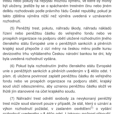
trestu nebo pokuty na nejvyšší možnou výměru, ve které by mohly
být uloženy, jestliže by se o spáchaném trestném činu nebo jiném
deliktu rozhodovalo podle právního řádu České republiky, pokud je
takto zjištěna výměra nižší než výměra uvedená v uznávaném
rozhodnutí.
(5) Peněžitý trest, pokutu, náhradu škody, náhradu nákladů
řízení nebo peněžitou částku do veřejného fondu nebo ve
prospěch organizace na podporu obětí uložené rozhodnutím jiného
členského státu Evropské unie o peněžitých sankcích a plněních
krajský soud přepočte z cizí měny na českou měnu podle kursu
devizového trhu vyhlášeného Českou národní bankou ke dni, kdy
byla uvedená rozhodnutí vydána.
(6) Pokud byla rozhodnutím jiného členského státu Evropské
unie o peněžitých sankcích a plněních uvedeným v § 460o odst. 1
písm. d) uložena povinnost zaplatit peněžitou částku do veřejného
fondu nebo ve prospěch organizace na podporu obětí, krajský
soud uloží odsouzenému, aby uznanou peněžitou částku složil ve
lhůtě jím stanovené na účet krajského soudu.
(7) Náhradní trest odnětí svobody za nevykonaný peněžitý
trest může soud stanovit pouze v případě, že stát, který o uznání a
7)
výkon rozhodnutí požádal, v zaslaném osvědčení
o vydání
rozhodnutí uvedeného v § 460o odst. 1 takovou možnost připouští,