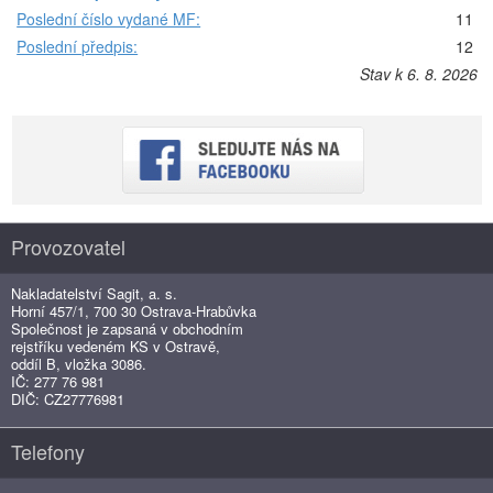
Poslední číslo vydané MF:
11
Poslední předpis:
12
Stav k 6. 8. 2026
Provozovatel
Nakladatelství Sagit, a. s.
Horní 457/1, 700 30 Ostrava-Hrabůvka
Společnost je zapsaná v obchodním
rejstříku vedeném KS v Ostravě,
oddíl B, vložka 3086.
IČ: 277 76 981
DIČ: CZ27776981
Telefony