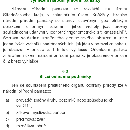
Vymezení národní přírodní památky
Národní přírodní památka se rozkládá na území
Středočeského kraje, v katastrálním území Kněžičky. Hranice
národní přírodní památky se stanoví uzavřeným geometrickým
obrazcem s přímými stranami, jehož vrcholy jsou určeny
1)
souřadnicemi udanými v jednotné trigonometrické síti katastrální
.
Seznam souřadnic uzavřeného geometrického obrazce a jeho
jednotlivých vrcholů uspořádaných tak, jak jdou v obrazci za sebou,
je obsažen v příloze č. 1 k této vyhlášce. Orientační grafické
znázornění území národní přírodní památky je obsaženo v příloze
č. 2 k této vyhlášce.
§ 3
Bližší ochranné podmínky
Jen se souhlasem příslušného orgánu ochrany přírody lze v
národní přírodní památce:
a)
provádět změny druhu pozemků nebo způsobu jejich
2)
využití
,
b)
zřizovat myslivecká zařízení,
c)
přikrmovat zvěř,
d)
rozdělávat ohně.