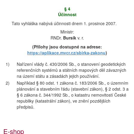
§ 4
Účinnost
Tato vyhláška nabývá účinnosti dnem 1. prosince 2007.
Ministr:
RNDr.
Bursík
v. r.
(Přílohy jsou dostupné na adrese:
https://aplikace.mvcr.cz/sbirka-zakonu
)
1)
Nařízení vlády č. 430/2006 Sb., o stanovení geodetických
referenčních systémů a státních mapových děl závazných
na území státu a zásadách jejich používání.
2)
Například § 80 odst. 1 zákona č. 183/2006 Sb., o územním
plánování a stavebním řádu (stavební zákon), § 2 odst. 3 a
§ 6 zákona č. 344/1992 Sb., o katastru nemovitostí České
republiky (katastrální zákon), ve znění pozdějších
předpisů.
E-shop