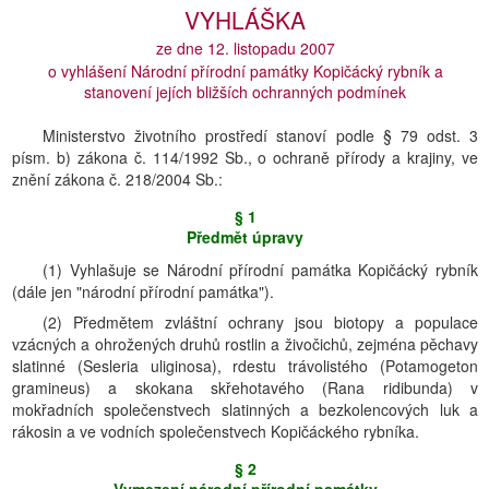
VYHLÁŠKA
ze dne 12. listopadu 2007
o vyhlášení Národní přírodní památky Kopičácký rybník a
stanovení jejích bližších ochranných podmínek
Ministerstvo životního prostředí stanoví podle § 79 odst. 3
písm. b) zákona č. 114/1992 Sb., o ochraně přírody a krajiny, ve
znění zákona č. 218/2004 Sb.:
§ 1
Předmět úpravy
(1) Vyhlašuje se Národní přírodní památka Kopičácký rybník
(dále jen "národní přírodní památka").
(2) Předmětem zvláštní ochrany jsou biotopy a populace
vzácných a ohrožených druhů rostlin a živočichů, zejména pěchavy
slatinné (Sesleria uliginosa), rdestu trávolistého (Potamogeton
gramineus) a skokana skřehotavého (Rana ridibunda) v
mokřadních společenstvech slatinných a bezkolencových luk a
rákosin a ve vodních společenstvech Kopičáckého rybníka.
§ 2