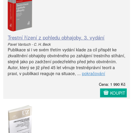
Trestní řízení z pohledu obhajoby. 3. vydání
Pavel Vantuch - C. H. Beck
Publikace si i ve svém třetím vydání klade za cíl přispět ke
zkvalitnění obhajoby obviněného po zahájení trestního stíhání,
stejně jako po zadržení podezřelého před jeho obviněním.
Autor, který se již před 45 let věnuje trestněprávní teorii a
praxi, v publikaci reaguje na situace, ...
pokračování
Cena: 1 990 Kč
KOUPIT