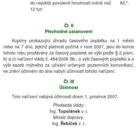
do největší povolené hmotnosti méně než
Kč.".
12 tun
Čl. II
Přechodné ustanovení
Kupóny prokazující úhradu časového poplatku na 1 měsíc
nebo na 7 dnů, jejichž platnost počíná v roce 2007, jsou do konce
tohoto roku prodávány za časový poplatek ve výši podle § 2 písm.
b) a c) nařízení vlády č. 484/2006 Sb., o výši časových poplatků a o
výši sazeb mýtného za užívání určených pozemních komunikací,
ve znění účinném do dne nabytí účinnosti tohoto nařízení.
Čl. III
Účinnost
Toto nařízení nabývá účinnosti dnem 1. prosince 2007.
Předseda vlády:
Ing.
Topolánek
v. r.
Ministr dopravy:
Ing.
Řebíček
v. r.