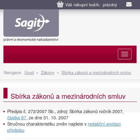
Váš nákupní košík: prázdný
Naviga
Navigace:
Úvod
»
Zákony
»
Sbírka zákonů a mezinárodních smluv
Sbírka zákonů a mezinárodních smluv
Předpis č. 272/2007 Sb., zdroj: Sbírka zákonů ročník 2007,
částka 87
, ze dne 31. 10. 2007
Stručnou charakteristiku změn najdete v
redakční anotaci
předpisu