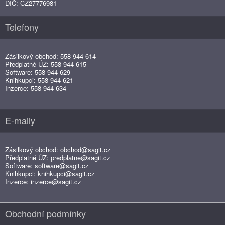
DIČ: CZ27776981
Telefony
Zásilkový obchod: 558 944 614
Předplatné ÚZ: 558 944 615
Software: 558 944 629
Knihkupci: 558 944 621
Inzerce: 558 944 634
E-maily
Zásilkový obchod:
obchod@sagit.cz
Předplatné ÚZ:
predplatne@sagit.cz
Software:
software@sagit.cz
Knihkupci:
knihkupci@sagit.cz
Inzerce:
inzerce@sagit.cz
Obchodní podmínky