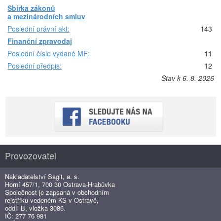
Sbírka zákonů
a mezinárodních smluv
Poslední právní akt:
143
Finanční zpravodaj
Poslední číslo vydané MF:
11
Poslední předpis:
12
Stav k 6. 8. 2026
Provozovatel
Nakladatelství Sagit, a. s.
Horní 457/1, 700 30 Ostrava-Hrabůvka
Společnost je zapsaná v obchodním
rejstříku vedeném KS v Ostravě,
oddíl B, vložka 3086.
IČ: 277 76 981