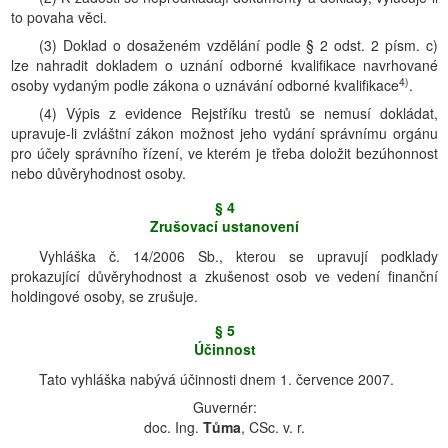
to povaha věci.
(3) Doklad o dosaženém vzdělání podle § 2 odst. 2 písm. c)
lze nahradit dokladem o uznání odborné kvalifikace navrhované
4)
osoby vydaným podle zákona o uznávání odborné kvalifikace
.
(4) Výpis z evidence Rejstříku trestů se nemusí dokládat,
upravuje-li zvláštní zákon možnost jeho vydání správnímu orgánu
pro účely správního řízení, ve kterém je třeba doložit bezúhonnost
nebo důvěryhodnost osoby.
§ 4
Zrušovací ustanovení
Vyhláška č. 14/2006 Sb., kterou se upravují podklady
prokazující důvěryhodnost a zkušenost osob ve vedení finanční
holdingové osoby, se zrušuje.
§ 5
Účinnost
Tato vyhláška nabývá účinnosti dnem 1. července 2007.
Guvernér:
doc. Ing.
Tůma
, CSc. v. r.