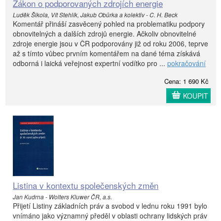
Zákon o podporovaných zdrojích energie
Luděk Šikola, Vít Stehlík, Jakub Obůrka a kolektiv - C. H. Beck
Komentář přináší zasvěcený pohled na problematiku podpory
obnovitelných a dalších zdrojů energie. Ačkoliv obnovitelné
zdroje energie jsou v ČR podporovány již od roku 2006, teprve
až s tímto vůbec prvním komentářem na dané téma získává
odborná i laická veřejnost expertní vodítko pro ...
pokračování
Cena: 1 690 Kč
KOUPIT
Listina v kontextu společenských změn
Jan Kudrna - Wolters Kluwer ČR, a.s.
Přijetí Listiny základních práv a svobod v lednu roku 1991 bylo
vnímáno jako významný předěl v oblasti ochrany lidských práv