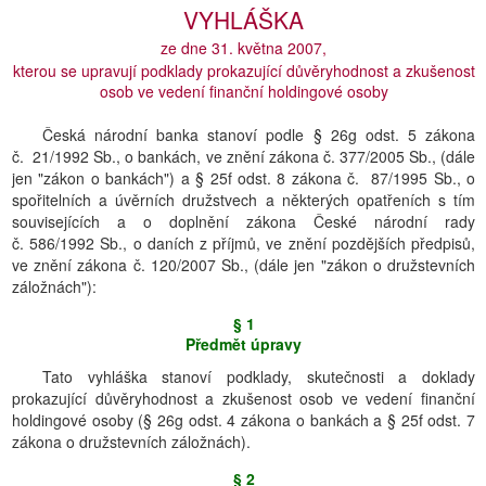
VYHLÁŠKA
ze dne 31. května 2007,
kterou se upravují podklady prokazující důvěryhodnost a zkušenost
osob ve vedení finanční holdingové osoby
Česká národní banka stanoví podle § 26g odst. 5 zákona
č. 21/1992 Sb., o bankách, ve znění zákona č. 377/2005 Sb., (dále
jen "zákon o bankách") a § 25f odst. 8 zákona č. 87/1995 Sb., o
spořitelních a úvěrních družstvech a některých opatřeních s tím
souvisejících a o doplnění zákona České národní rady
č. 586/1992 Sb., o daních z příjmů, ve znění pozdějších předpisů,
ve znění zákona č. 120/2007 Sb., (dále jen "zákon o družstevních
záložnách"):
§ 1
Předmět úpravy
Tato vyhláška stanoví podklady, skutečnosti a doklady
prokazující důvěryhodnost a zkušenost osob ve vedení finanční
holdingové osoby (§ 26g odst. 4 zákona o bankách a § 25f odst. 7
zákona o družstevních záložnách).
§ 2