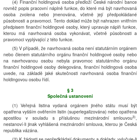
(4) Finanční holdingová osoba předloží České národní bance
rovněž popis pracovní náplně funkce, do které má být navrhovaná
osoba zvolena nebo jmenována, včetně její předpokládané
působnosti a pravomoci. Tento doklad může být nahrazen vnitřním
předpisem finanční holdingové osoby, který upravuje náplň funkce,
kterou má navrhovaná osoba vykonávat, včetně působnosti a
pravomoci vyplývající z této funkce.
(5) V případě, že navrhovaná osoba není statutárním orgánem
nebo členem statutárního orgánu finanční holdingové osoby nebo
na navrhovanou osobu nebyla pravomoc statutárního orgánu
finanční holdingové osoby delegována, finanční holdingová osoba
uvede, na základě jaké skutečnosti navrhovaná osoba finanční
holdingovou osobu řídí.
§ 3
Společná ustanovení
(1) Veřejná listina vydaná orgánem jiného státu musí být
opatřena vyšším ověřením listin (superlegalizována) nebo opatřena
3)
apostilou v souladu s příslušnou mezinárodní smlouvou
,
nestanoví-li jinak vyhlášená mezinárodní smlouva, kterou je Česká
republika vázána.
(2) K žádosti se nepředkládají dokumenty a doklady, vylučuje-li