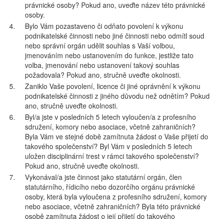
právnické osoby? Pokud ano, uveďte název této právnické
osoby.
4.
Bylo Vám pozastaveno či odňato povolení k výkonu
podnikatelské činnosti nebo jiné činnosti nebo odmítl soud
nebo správní orgán udělit souhlas s Vaší volbou,
jmenováním nebo ustanovením do funkce, jestliže tato
volba, jmenování nebo ustanovení takový souhlas
požadovala? Pokud ano, stručně uveďte okolnosti.
5.
Zaniklo Vaše povolení, licence či jiné oprávnění k výkonu
podnikatelské činnosti z jiného důvodu než odnětím? Pokud
ano, stručně uveďte okolnosti.
6.
Byl/a jste v posledních 5 letech vyloučen/a z profesního
sdružení, komory nebo asociace, včetně zahraničních?
Byla Vám ve stejné době zamítnuta žádost o Vaše přijetí do
takového společenství? Byl Vám v posledních 5 letech
uložen disciplinární trest v rámci takového společenství?
Pokud ano, stručně uveďte okolnosti.
7.
Vykonával/a jste činnost jako statutární orgán, člen
statutárního, řídicího nebo dozorčího orgánu právnické
osoby, která byla vyloučena z profesního sdružení, komory
nebo asociace, včetně zahraničních? Byla této právnické
osobě zamítnuta žádost o její přijetí do takového