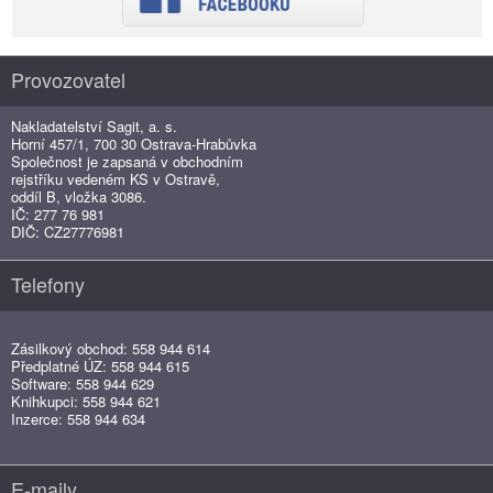
Provozovatel
Nakladatelství Sagit, a. s.
Horní 457/1, 700 30 Ostrava-Hrabůvka
Společnost je zapsaná v obchodním
rejstříku vedeném KS v Ostravě,
oddíl B, vložka 3086.
IČ: 277 76 981
DIČ: CZ27776981
Telefony
Zásilkový obchod: 558 944 614
Předplatné ÚZ: 558 944 615
Software: 558 944 629
Knihkupci: 558 944 621
Inzerce: 558 944 634
E-maily