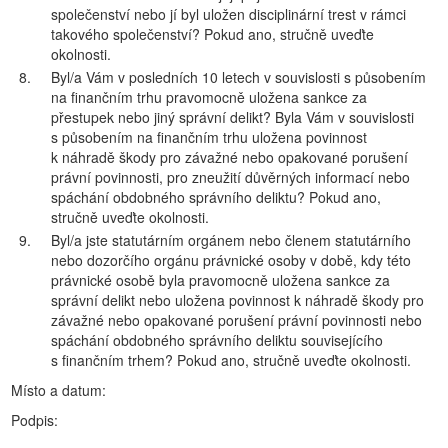
společenství nebo jí byl uložen disciplinární trest v rámci
takového společenství? Pokud ano, stručně uveďte
okolnosti.
8.
Byl/a Vám v posledních 10 letech v souvislosti s působením
na finančním trhu pravomocně uložena sankce za
přestupek nebo jiný správní delikt? Byla Vám v souvislosti
s působením na finančním trhu uložena povinnost
k náhradě škody pro závažné nebo opakované porušení
právní povinnosti, pro zneužití důvěrných informací nebo
spáchání obdobného správního deliktu? Pokud ano,
stručně uveďte okolnosti.
9.
Byl/a jste statutárním orgánem nebo členem statutárního
nebo dozorčího orgánu právnické osoby v době, kdy této
právnické osobě byla pravomocně uložena sankce za
správní delikt nebo uložena povinnost k náhradě škody pro
závažné nebo opakované porušení právní povinnosti nebo
spáchání obdobného správního deliktu souvisejícího
s finančním trhem? Pokud ano, stručně uveďte okolnosti.
Místo a datum:
Podpis: