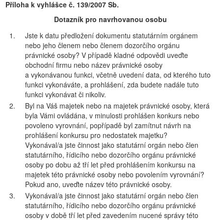
Příloha k vyhlášce č. 139/2007 Sb.
Dotazník pro navrhovanou osobu
1.
Jste k datu předložení dokumentu statutárním orgánem
nebo jeho členem nebo členem dozorčího orgánu
právnické osoby? V případě kladné odpovědi uveďte
obchodní firmu nebo název právnické osoby
a vykonávanou funkci, včetně uvedení data, od kterého tuto
funkci vykonáváte, a prohlášení, zda budete nadále tuto
funkci vykonávat či nikoliv.
2.
Byl na Váš majetek nebo na majetek právnické osoby, která
byla Vámi ovládána, v minulosti prohlášen konkurs nebo
povoleno vyrovnání, popřípadě byl zamítnut návrh na
prohlášení konkursu pro nedostatek majetku?
Vykonával/a jste činnost jako statutární orgán nebo člen
statutárního, řídicího nebo dozorčího orgánu právnické
osoby po dobu až tří let před prohlášením konkursu na
majetek této právnické osoby nebo povolením vyrovnání?
Pokud ano, uveďte název této právnické osoby.
3.
Vykonával/a jste činnost jako statutární orgán nebo člen
statutárního, řídicího nebo dozorčího orgánu právnické
osoby v době tří let před zavedením nucené správy této