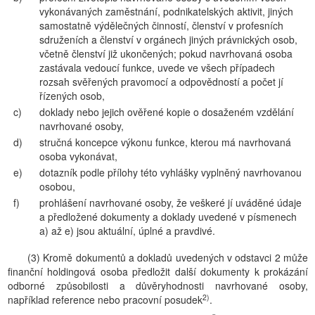
vykonávaných zaměstnání, podnikatelských aktivit, jiných
samostatně výdělečných činností, členství v profesních
sdruženích a členství v orgánech jiných právnických osob,
včetně členství již ukončených; pokud navrhovaná osoba
zastávala vedoucí funkce, uvede ve všech případech
rozsah svěřených pravomocí a odpovědností a počet jí
řízených osob,
c)
doklady nebo jejich ověřené kopie o dosaženém vzdělání
navrhované osoby,
d)
stručná koncepce výkonu funkce, kterou má navrhovaná
osoba vykonávat,
e)
dotazník podle přílohy této vyhlášky vyplněný navrhovanou
osobou,
f)
prohlášení navrhované osoby, že veškeré jí uváděné údaje
a předložené dokumenty a doklady uvedené v písmenech
a) až e) jsou aktuální, úplné a pravdivé.
(3) Kromě dokumentů a dokladů uvedených v odstavci 2 může
finanční holdingová osoba předložit další dokumenty k prokázání
odborné způsobilosti a důvěryhodnosti navrhované osoby,
2)
například reference nebo pracovní posudek
.