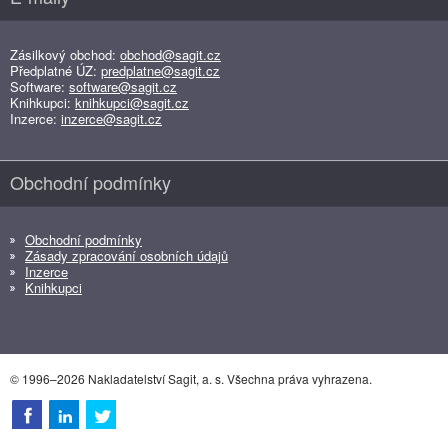
Zásilkový obchod:
obchod@sagit.cz
Předplatné ÚZ:
predplatne@sagit.cz
Software:
software@sagit.cz
Knihkupci:
knihkupci@sagit.cz
Inzerce:
inzerce@sagit.cz
Obchodní podmínky
Obchodní podmínky
Zásady zpracování osobních údajů
Inzerce
Knihkupci
© 1996–2026 Nakladatelství Sagit, a. s. Všechna práva vyhrazena.