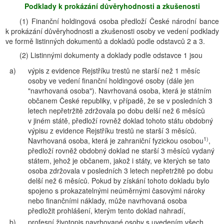
Podklady k prokázání důvěryhodnosti a zkušenosti
(1) Finanční holdingová osoba předloží České národní bance
k prokázání důvěryhodnosti a zkušenosti osoby ve vedení podklady
ve formě listinných dokumentů a dokladů podle odstavců 2 a 3.
(2) Listinnými dokumenty a doklady podle odstavce 1 jsou
a)
výpis z evidence Rejstříku trestů ne starší než 1 měsíc
osoby ve vedení finanční holdingové osoby (dále jen
"navrhovaná osoba"). Navrhovaná osoba, která je státním
občanem České republiky, v případě, že se v posledních 3
letech nepřetržitě zdržovala po dobu delší než 6 měsíců
v jiném státě, předloží rovněž doklad tohoto státu obdobný
výpisu z evidence Rejstříku trestů ne starší 3 měsíců.
1)
Navrhovaná osoba, která je zahraniční fyzickou osobou
,
předloží rovněž obdobný doklad ne starší 3 měsíců vydaný
státem, jehož je občanem, jakož i státy, ve kterých se tato
osoba zdržovala v posledních 3 letech nepřetržitě po dobu
delší než 6 měsíců. Pokud by získání tohoto dokladu bylo
spojeno s prokazatelnými neúměrnými časovými nároky
nebo finančními náklady, může navrhovaná osoba
předložit prohlášení, kterým tento doklad nahradí,
b)
profesní životopis navrhované osoby s uvedením všech