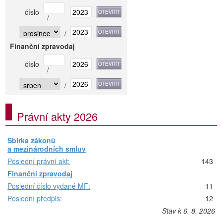
číslo
/
/
Finanční zpravodaj
číslo
/
/
Právní akty 2026
Sbírka zákonů
a mezinárodních smluv
Poslední právní akt:
143
Finanční zpravodaj
Poslední číslo vydané MF:
11
Poslední předpis:
12
Stav k 6. 8. 2026