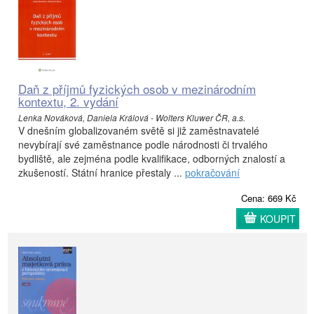
Daň z příjmů fyzických osob v mezinárodním
kontextu, 2. vydání
Lenka Nováková, Daniela Králová - Wolters Kluwer ČR, a.s.
V dnešním globalizovaném světě si již zaměstnavatelé
nevybírají své zaměstnance podle národnosti či trvalého
bydliště, ale zejména podle kvalifikace, odborných znalostí a
zkušeností. Státní hranice přestaly ...
pokračování
Cena: 669 Kč
KOUPIT