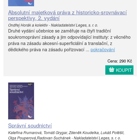
Absolutní majetková práva z historicko-srovnávací
perspektivy, 2. vydání
Ondřej Horák a kolektiv - Nakladatelství Leges, s. r. o.
Druhé vydání učebnice se zaměřuje na čtyři tradiční
soukromoprávní zásady a jim odpovídající instituty: z věcného
práva na zásadu akcesní-superficiální a translační, z
dědického práva na zásadu pořizovací ...
pokračování
Cena: 290 Kč
KOUPIT
Správní soudnictví
Kateřina Frumarová, Tomáš Grygar, Zdeněk Koudelka, Lukáš Potěšil,
Olga Pouperová,Radovan Suchánek - Nakladatelství Leges, s. r. o.