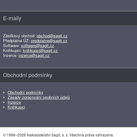
E-maily
Zásilkový obchod:
obchod@sagit.cz
Předplatné ÚZ:
predplatne@sagit.cz
Software:
software@sagit.cz
Knihkupci:
knihkupci@sagit.cz
Inzerce:
inzerce@sagit.cz
Obchodní podmínky
Obchodní podmínky
Zásady zpracování osobních údajů
Inzerce
Knihkupci
© 1996–2026 Nakladatelství Sagit, a. s. Všechna práva vyhrazena.