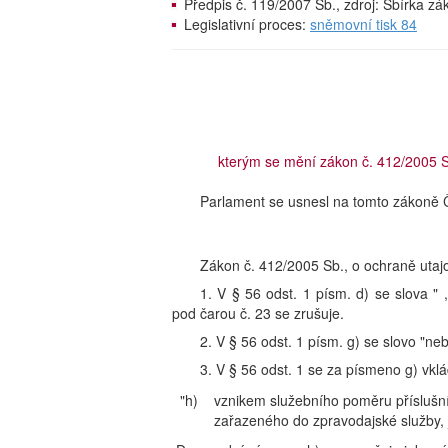
Předpis č. 119/2007 Sb., zdroj: Sbírka z
Legislativní proces:
sněmovní tisk 84
kterým se mění zákon č. 412/2005 Sb
Parlament se usnesl na tomto zákoně Č
Zákon č. 412/2005 Sb., o ochraně utajo
1. V § 56 odst. 1 písm. d) se slova 
pod čarou č. 23 se zrušuje.
2. V § 56 odst. 1 písm. g) se slovo "neb
3. V § 56 odst. 1 se za písmeno g) vkl
"h)
vznikem služebního poměru přísluš
zařazeného do zpravodajské služby, 