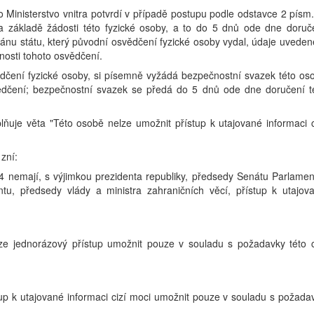
 Ministerstvo vnitra potvrdí v případě postupu podle odstavce 2 písm.
na základě žádosti této fyzické osoby, a to do 5 dnů ode dne doruč
ánu státu, který původní osvědčení fyzické osoby vydal, údaje uveden
tnosti tohoto osvědčení.
ědčení fyzické osoby, si písemně vyžádá bezpečnostní svazek této os
vědčení; bezpečnostní svazek se předá do 5 dnů ode dne doručení t
ňuje věta "Této osobě nelze umožnit přístup k utajované informaci c
 zní:
4 nemají, s výjimkou prezidenta republiky, předsedy Senátu Parlamen
, předsedy vlády a ministra zahraničních věcí, přístup k utajov
 lze jednorázový přístup umožnit pouze v souladu s požadavky této c
tup k utajované informaci cizí moci umožnit pouze v souladu s požada