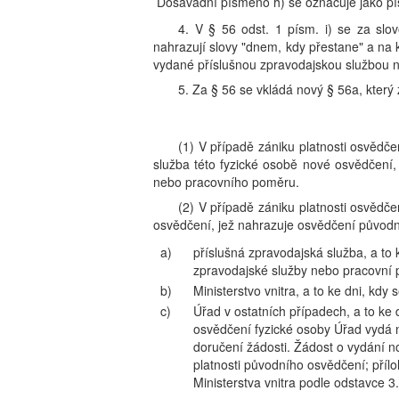
Dosavadní písmeno h) se označuje jako pí
4. V § 56 odst. 1 písm. i) se za slov
nahrazují slovy "dnem, kdy přestane" a na k
vydané příslušnou zpravodajskou službou n
5. Za § 56 se vkládá nový § 56a, který 
(1) V případě zániku platnosti osvědče
služba této fyzické osobě nové osvědčení, 
nebo pracovního poměru.
(2) V případě zániku platnosti osvědče
osvědčení, jež nahrazuje osvědčení původn
a)
příslušná zpravodajská služba, a to 
zpravodajské služby nebo pracovní
b)
Ministerstvo vnitra, a to ke dni, kd
c)
Úřad v ostatních případech, a to ke
osvědčení fyzické osoby Úřad vydá n
doručení žádosti. Žádost o vydání 
platnosti původního osvědčení; příl
Ministerstva vnitra podle odstavce 3.