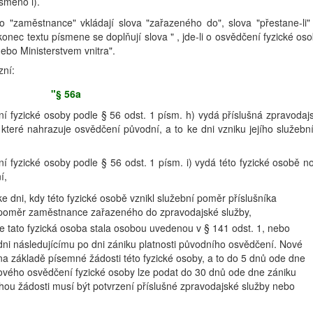
smeno i).
o "zaměstnance" vkládají slova "zařazeného do", slova "přestane-li"
onec textu písmene se doplňují slova " , jde-li o osvědčení fyzické oso
ebo Ministerstvem vnitra".
zní:
"§ 56a
ní fyzické osoby podle § 56 odst. 1 písm. h) vydá příslušná zpravodaj
které nahrazuje osvědčení původní, a to ke dni vzniku jejího služebn
ní fyzické osoby podle § 56 odst. 1 písm. i) vydá této fyzické osobě n
í,
ke dni, kdy této fyzické osobě vznikl služební poměr příslušníka
 poměr zaměstnance zařazeného do zpravodajské služby,
y se tato fyzická osoba stala osobou uvedenou v § 141 odst. 1, nebo
 dni následujícímu po dni zániku platnosti původního osvědčení. Nové
a základě písemné žádosti této fyzické osoby, a to do 5 dnů ode dne
nového osvědčení fyzické osoby lze podat do 30 dnů ode dne zániku
ohou žádosti musí být potvrzení příslušné zpravodajské služby nebo