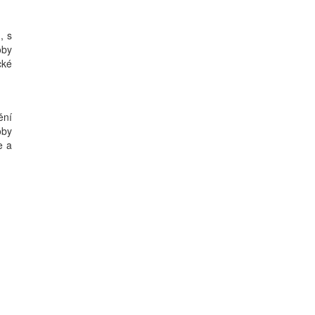
, s
oby
cké
ění
oby
e a