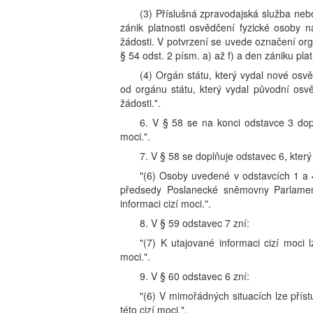
(3) Příslušná zpravodajská služba nebo
zánik platnosti osvědčení fyzické osoby 
žádosti. V potvrzení se uvede označení org
§ 54 odst. 2 písm. a) až f) a den zániku pla
(4) Orgán státu, který vydal nové osv
od orgánu státu, který vydal původní os
žádosti.".
6. V § 58 se na konci odstavce 3 dopl
moci.".
7. V § 58 se doplňuje odstavec 6, který
"(6) Osoby uvedené v odstavcích 1 a 
předsedy Poslanecké sněmovny Parlamentu
informaci cizí moci.".
8. V § 59 odstavec 7 zní:
"(7) K utajované informaci cizí moci
moci.".
9. V § 60 odstavec 6 zní:
"(6) V mimořádných situacích lze přís
této cizí moci.".