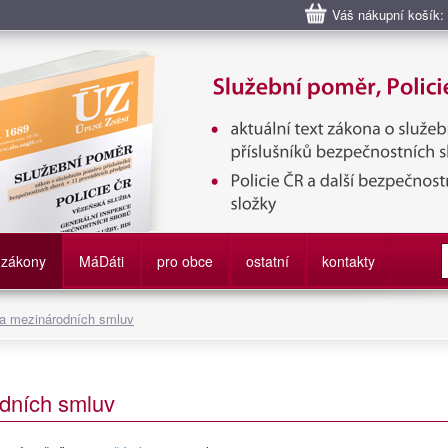
Váš nákupní košík:
bní poměr příslušníků bezpečnostních sborů, Policie ČR, Vězeňská sl
služby
zákony
M
á
D
áti
pro obce
ostatní
kontakty
 a mezinárodních smluv
dních smluv