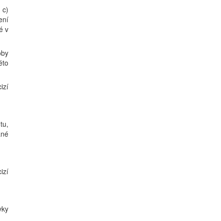
 c)
ení
é v
oby
éto
izí
tu,
ané
izí
vky