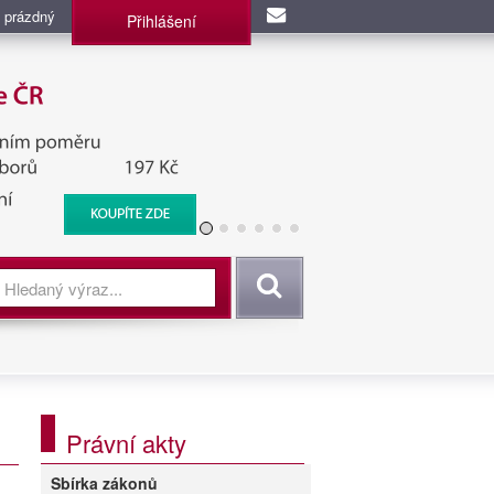
 prázdný
Přihlášení
užba, BIS, Zpravodajské
Vyhledat
Právní akty
Sbírka zákonů