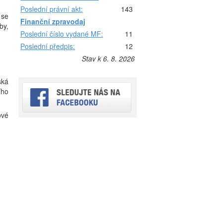
Poslední právní akt:
143
 se
Finanční zpravodaj
by,
Poslední číslo vydané MF:
11
Poslední předpis:
12
Stav k 6. 8. 2026
ská
ího
ové