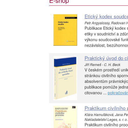
E-shop
Etický kodex soudce
Petr Angyalossy, Radovan Ha
Publikace Etický kodex 
etiky v soudnictví a zdů
výkonu soudcovské funk
nezávislost, bezúhonnost
Praktický úvod do ci
Jiří Remeš - C. H. Beck
V českém prostředí unik
stránkou civilního spor
absolventům právnických 
publikace pomůže jedna
citovanou ...
pokračován
Praktikum civilního 
Klára Hamuľáková, Jana Petr
Nakladatelství Leges, s. r. o.
Praktikum civilního pro