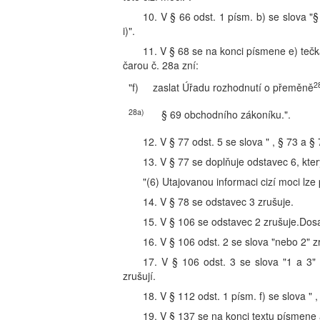
10. V § 66 odst. 1 písm. b) se slova "§ 
i)".
11. V § 68 se na konci písmene e) teč
čarou č. 28a zní:
2
"f)
zaslat Úřadu rozhodnutí o přeměně
28a)
§ 69 obchodního zákoníku.".
12. V § 77 odst. 5 se slova " , § 73 a § 
13. V § 77 se doplňuje odstavec 6, kter
"(6) Utajovanou informaci cizí moci lze
14. V § 78 se odstavec 3 zrušuje.
15. V § 106 se odstavec 2 zrušuje.Dosa
16. V § 106 odst. 2 se slova "nebo 2" zr
17. V § 106 odst. 3 se slova "1 a 3" 
zrušují.
18. V § 112 odst. 1 písm. f) se slova " 
19. V § 137 se na konci textu písmene 