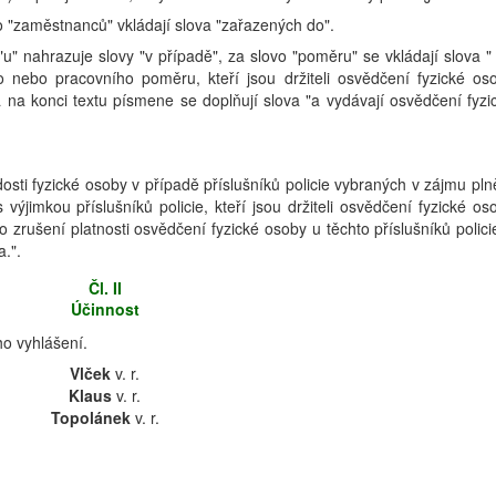
vo "zaměstnanců" vkládají slova "zařazených do".
"u" nahrazuje slovy "v případě", za slovo "poměru" se vkládají slova " 
o nebo pracovního poměru, kteří jsou držiteli osvědčení fyzické os
 na konci textu písmene se doplňují slova "a vydávají osvědčení fyzi
dosti fyzické osoby v případě příslušníků policie vybraných v zájmu pln
 výjimkou příslušníků policie, kteří jsou držiteli osvědčení fyzické os
 zrušení platnosti osvědčení fyzické osoby u těchto příslušníků polici
.".
Čl. II
Účinnost
o vyhlášení.
Vlček
v. r.
Klaus
v. r.
Topolánek
v. r.