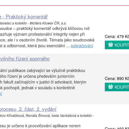
 - Praktický komentář
velec a kolektiv - Wolters Kluwer ČR, a.s.
soudce – praktický komentář odkrývá klíčovou roli
razňuje význam profesionální integrity nejen při
Cena: 479 K
ce, ale i v osobním životě. Témata jako soudcovská
KOUPI
 a odbornost, která jsou esenciální ...
pokračování
vilního řízení sporného
átní publikace zabývající se výlučně praktickou
ného řízení je určena především juniorním
Cena: 890 K
fakult začínajícím v justici či advokacii, kterým
KOUPI
k pochopit, jednak v souladu s konkrétně
í
procesu, 2. část, 2. vydání
ov Křiváčková, Renáta Šímová, Iveta Vankátová a kolektiv -
cesu je určeno k procvičování aplikace norem
Cena: 460 K