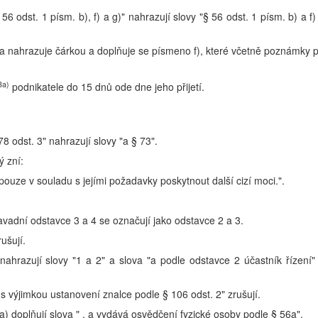
56 odst. 1 písm. b), f) a g)" nahrazují slovy "§ 56 odst. 1 písm. b) a f)
ka nahrazuje čárkou a doplňuje se písmeno f), které včetně poznámky 
8a)
podnikatele do 15 dnů ode dne jeho přijetí.
78 odst. 3" nahrazují slovy "a § 73".
ý zní:
 pouze v souladu s jejími požadavky poskytnout další cizí moci.".
vadní odstavce 3 a 4 se označují jako odstavce 2 a 3.
ušují.
nahrazují slovy "1 a 2" a slova "a podle odstavce 2 účastník řízení"
, s výjimkou ustanovení znalce podle § 106 odst. 2" zrušují.
a) doplňují slova " , a vydává osvědčení fyzické osoby podle § 56a".