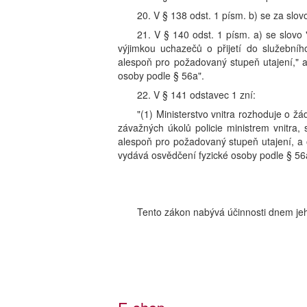
20. V § 138 odst. 1 písm. b) se za slo
21. V § 140 odst. 1 písm. a) se slovo 
výjimkou uchazečů o přijetí do služebníh
alespoň pro požadovaný stupeň utajení," a
osoby podle § 56a".
22. V § 141 odstavec 1 zní:
"(1) Ministerstvo vnitra rozhoduje o žá
závažných úkolů policie ministrem vnitra, s
alespoň pro požadovaný stupeň utajení, a o
vydává osvědčení fyzické osoby podle § 56a
Tento zákon nabývá účinnosti dnem jeh