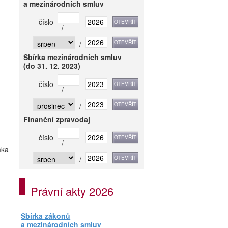
a mezinárodních smluv
číslo
/
/
Sbírka mezinárodních smluv
(do 31. 12. 2023)
číslo
/
/
Finanční zpravodaj
číslo
/
mka
/
Právní akty 2026
Sbírka zákonů
a mezinárodních smluv