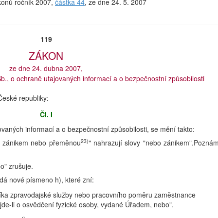
ákonů ročník 2007,
částka 44
, ze dne 24. 5. 2007
119
ZÁKON
ze dne 24. dubna 2007,
., o ochraně utajovaných informací a o bezpečnostní způsobilosti
eské republiky:
Čl. I
vaných informací a o bezpečnostní způsobilosti, se mění takto:
23)
" , zánikem nebo přeměnou
" nahrazují slovy "nebo zánikem".Pozná
o" zrušuje.
ádá nové písmeno h), které zní:
níka zpravodajské služby nebo pracovního poměru zaměstnance
jde-li o osvědčení fyzické osoby, vydané Úřadem, nebo".