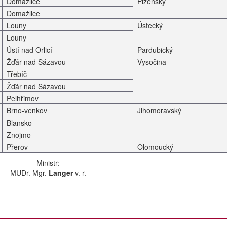
Domažlice
Plzeňský
Domažlice
Louny
Ústecký
Louny
Ústí nad Orlicí
Pardubický
Žďár nad Sázavou
Vysočina
Třebíč
Žďár nad Sázavou
Pelhřimov
Brno-venkov
Jihomoravský
Blansko
Znojmo
Přerov
Olomoucký
Ministr:
MUDr. Mgr.
Langer
v. r.