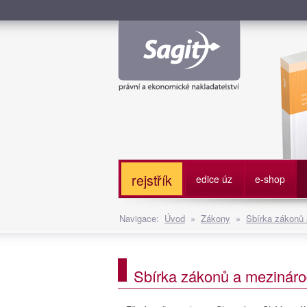
Služe
rejstřík
edice úz
e-shop
Navigace:
Úvod
»
Zákony
»
Sbírka zákonů
Sbírka zákonů a mezináro