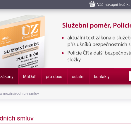
Váš nákupní košík:
bní poměr příslušníků bezpečnostních sborů, Policie ČR, Vězeňská sl
služby
zákony
M
á
D
áti
pro obce
ostatní
kontakty
 a mezinárodních smluv
dních smluv