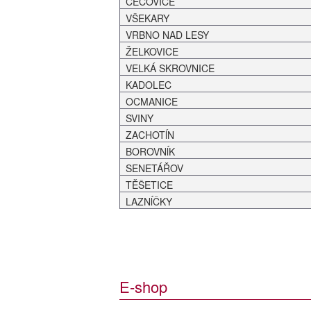
ČEČOVICE
VŠEKARY
VRBNO NAD LESY
ŽELKOVICE
VELKÁ SKROVNICE
KADOLEC
OCMANICE
SVINY
ZACHOTĺN
BOROVNĺK
SENETÁŘOV
TĚŠETICE
LAZNĺČKY
E-shop