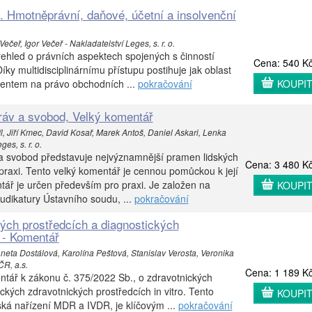
 Hmotněprávní, daňové, účetní a insolvenční
ečeř, Igor Večeř - Nakladatelství Leges, s. r. o.
řehled o právních aspektech spojených s činností
Cena: 540 K
ky multidisciplinárnímu přístupu postihuje jak oblast
entem na právo obchodních ...
pokračování
KOUPI
práv a svobod, Velký komentář
, Jiří Kmec, David Kosař, Marek Antoš, Daniel Askari, Lenka
es, s. r. o.
 a svobod představuje nejvýznamnější pramen lidských
Cena: 3 480 K
praxi. Tento velký komentář je cennou pomůckou k její
tář je určen především pro praxi. Je založen na
KOUPI
 judikatury Ústavního soudu, ...
pokračování
ých prostředcích a diagnostických
o - Komentář
Aneta Dostálová, Karolína Peštová, Stanislav Verosta, Veronika
R, a.s.
Cena: 1 189 K
tář k zákonu č. 375/2022 Sb., o zdravotnických
ckých zdravotnických prostředcích in vitro. Tento
KOUPI
ská nařízení MDR a IVDR, je klíčovým ...
pokračování