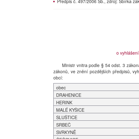
Předpis č. 497/2006 Sb., zdroj: Sbírka z
o vyhlášení
Ministr vnitra podle § 54 odst. 3 záko
zákonů, ve znění pozdějších předpisů, vy
obcí:
obec
DRAHENICE
HERINK
MALÉ KYŠICE
SLUŠTICE
SRBEČ
SVRKYNĚ