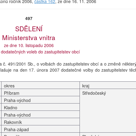
ákonů ročník 2006,
částka 162
, ze dne 16. 11. 2006
497
SDĚLENÍ
Ministerstva vnitra
ze dne 10. listopadu 2006
 dodatečných voleb do zastupitelstev obcí
na č. 491/2001 Sb., o volbách do zastupitelstev obcí a o změně někter
hlašuje na den 17. února 2007 dodatečné volby do zastupitelstev těc
okres
kraj
Příbram
Středočeský
Praha-východ
Kladno
Praha-východ
Rakovník
Praha-západ