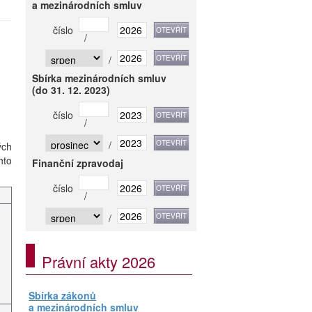
a mezinárodních smluv
číslo
/
/
Sbírka mezinárodních smluv
(do 31. 12. 2023)
číslo
/
/
ých
hto
Finanční zpravodaj
číslo
/
/
Právní akty 2026
Sbírka zákonů
a mezinárodních smluv