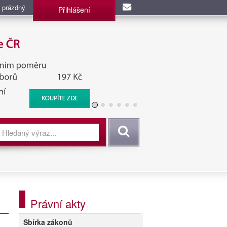
 prázdný
Přihlášení
užba, BIS, Zpravodajské
Vyhledat
Právní akty
Sbírka zákonů