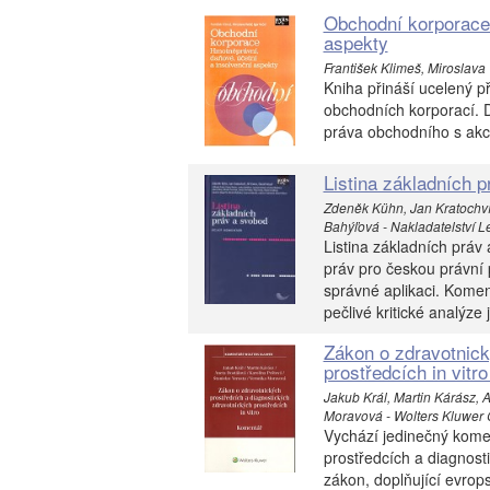
Obchodní korporace.
aspekty
František Klimeš, Miroslava V
Kniha přináší ucelený p
obchodních korporací. Dí
práva obchodního s akc
Listina základních 
Zdeněk Kühn, Jan Kratochvíl
Bahýľová - Nakladatelství Leg
Listina základních práv
práv pro českou právní 
správné aplikaci. Komen
pečlivé kritické analýze
Zákon o zdravotnick
prostředcích in vitr
Jakub Král, Martin Kárász, 
Moravová - Wolters Kluwer Č
Vychází jedinečný komen
prostředcích a diagnosti
zákon, doplňující evrop