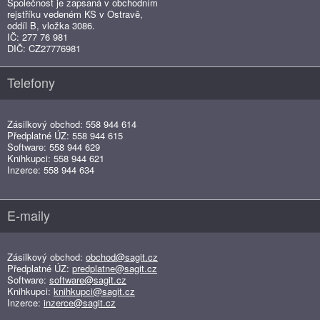
Společnost je zapsaná v obchodním
rejstříku vedeném KS v Ostravě,
oddíl B, vložka 3086.
IČ: 277 76 981
DIČ: CZ27776981
Telefony
Zásilkový obchod: 558 944 614
Předplatné ÚZ: 558 944 615
Software: 558 944 629
Knihkupci: 558 944 621
Inzerce: 558 944 634
E-maily
Zásilkový obchod:
obchod@sagit.cz
Předplatné ÚZ:
predplatne@sagit.cz
Software:
software@sagit.cz
Knihkupci:
knihkupci@sagit.cz
Inzerce:
inzerce@sagit.cz