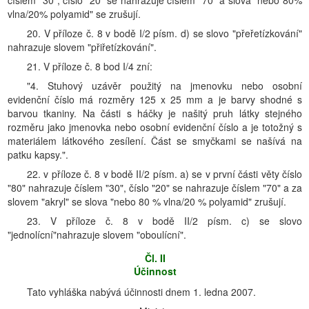
číslem "30", číslo "20" se nahrazuje číslem "70" a slova "nebo 80%
vlna/20% polyamid" se zrušují.
20. V příloze č. 8 v bodě I/2 písm. d) se slovo "přeřetízkování"
nahrazuje slovem "přiřetízkování".
21. V příloze č. 8 bod I/4 zní:
"4. Stuhový uzávěr použitý na jmenovku nebo osobní
evidenční číslo má rozměry 125 x 25 mm a je barvy shodné s
barvou tkaniny. Na části s háčky je našitý pruh látky stejného
rozměru jako jmenovka nebo osobní evidenční číslo a je totožný s
materiálem látkového zesílení. Část se smyčkami se našívá na
patku kapsy.".
22. v příloze č. 8 v bodě II/2 písm. a) se v první části věty číslo
"80" nahrazuje číslem "30", číslo "20" se nahrazuje číslem "70" a za
slovem "akryl" se slova "nebo 80 % vlna/20 % polyamid" zrušují.
23. V příloze č. 8 v bodě II/2 písm. c) se slovo
"jednolícní"nahrazuje slovem "oboulícní".
Čl. II
Účinnost
Tato vyhláška nabývá účinnosti dnem 1. ledna 2007.