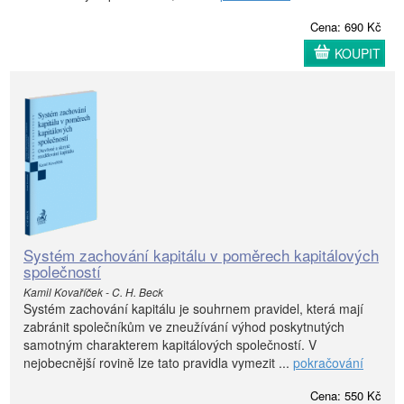
Cena: 690 Kč
KOUPIT
Systém zachování kapitálu v poměrech kapitálových
společností
Kamil Kovaříček - C. H. Beck
Systém zachování kapitálu je souhrnem pravidel, která mají
zabránit společníkům ve zneužívání výhod poskytnutých
samotným charakterem kapitálových společností. V
nejobecnější rovině lze tato pravidla vymezit ...
pokračování
Cena: 550 Kč