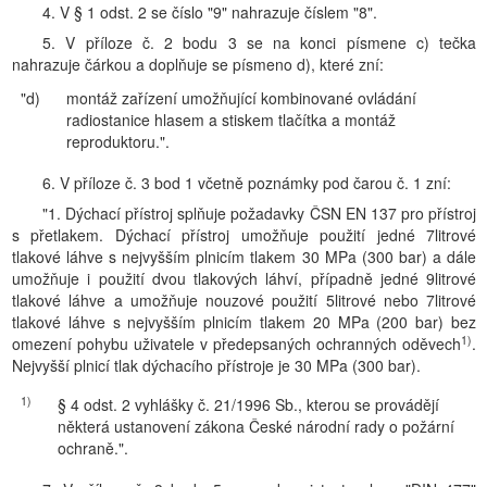
4. V § 1 odst. 2 se číslo "9" nahrazuje číslem "8".
5. V příloze č. 2 bodu 3 se na konci písmene c) tečka
nahrazuje čárkou a doplňuje se písmeno d), které zní:
"d)
montáž zařízení umožňující kombinované ovládání
radiostanice hlasem a stiskem tlačítka a montáž
reproduktoru.".
6. V příloze č. 3 bod 1 včetně poznámky pod čarou č. 1 zní:
"1. Dýchací přístroj splňuje požadavky ČSN EN 137 pro přístroj
s přetlakem. Dýchací přístroj umožňuje použití jedné 7litrové
tlakové láhve s nejvyšším plnicím tlakem 30 MPa (300 bar) a dále
umožňuje i použití dvou tlakových láhví, případně jedné 9litrové
tlakové láhve a umožňuje nouzové použití 5litrové nebo 7litrové
tlakové láhve s nejvyšším plnicím tlakem 20 MPa (200 bar) bez
1)
omezení pohybu uživatele v předepsaných ochranných oděvech
.
Nejvyšší plnicí tlak dýchacího přístroje je 30 MPa (300 bar).
1)
§ 4 odst. 2 vyhlášky č. 21/1996 Sb., kterou se provádějí
některá ustanovení zákona České národní rady o požární
ochraně.".