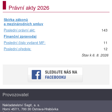
Právní akty 2026
Sbírka zákonů
a mezinárodních smluv
Poslední právní akt:
143
Finanční zpravodaj
Poslední číslo vydané MF:
11
Poslední předpis:
12
Stav k 6. 8. 2026
Provozovatel
Nakladatelství Sagit, a. s.
Horní 457/1, 700 30 Ostrava-Hrabůvka