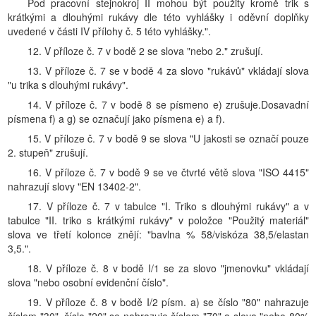
Pod pracovní stejnokroj II mohou být použity kromě trik s
krátkými a dlouhými rukávy dle této vyhlášky i oděvní doplňky
uvedené v části IV přílohy č. 5 této vyhlášky.".
12. V příloze č. 7 v bodě 2 se slova "nebo 2." zrušují.
13. V příloze č. 7 se v bodě 4 za slovo "rukávů" vkládají slova
"u trika s dlouhými rukávy".
14. V příloze č. 7 v bodě 8 se písmeno e) zrušuje.Dosavadní
písmena f) a g) se označují jako písmena e) a f).
15. V příloze č. 7 v bodě 9 se slova "U jakosti se označí pouze
2. stupeň" zrušují.
16. V příloze č. 7 v bodě 9 se ve čtvrté větě slova "ISO 4415"
nahrazují slovy "EN 13402-2".
17. V příloze č. 7 v tabulce "I. Triko s dlouhými rukávy" a v
tabulce "II. triko s krátkými rukávy" v položce "Použitý materiál"
slova ve třetí kolonce znějí: "bavlna % 58/viskóza 38,5/elastan
3,5.".
18. V příloze č. 8 v bodě I/1 se za slovo "jmenovku" vkládají
slova "nebo osobní evidenční číslo".
19. V příloze č. 8 v bodě I/2 písm. a) se číslo "80" nahrazuje