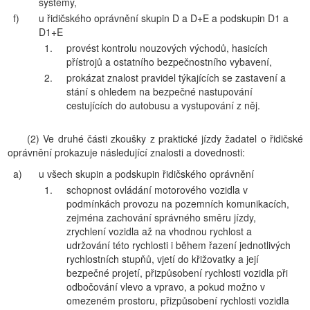
systémy,
f)
u řidičského oprávnění skupin D a D+E a podskupin D1 a
D1+E
1.
provést kontrolu nouzových východů, hasicích
přístrojů a ostatního bezpečnostního vybavení,
2.
prokázat znalost pravidel týkajících se zastavení a
stání s ohledem na bezpečné nastupování
cestujících do autobusu a vystupování z něj.
(2) Ve druhé části zkoušky z praktické jízdy žadatel o řidičské
oprávnění prokazuje následující znalosti a dovednosti:
a)
u všech skupin a podskupin řidičského oprávnění
1.
schopnost ovládání motorového vozidla v
podmínkách provozu na pozemních komunikacích,
zejména zachování správného směru jízdy,
zrychlení vozidla až na vhodnou rychlost a
udržování této rychlosti i během řazení jednotlivých
rychlostních stupňů, vjetí do křižovatky a její
bezpečné projetí, přizpůsobení rychlosti vozidla při
odbočování vlevo a vpravo, a pokud možno v
omezeném prostoru, přizpůsobení rychlosti vozidla