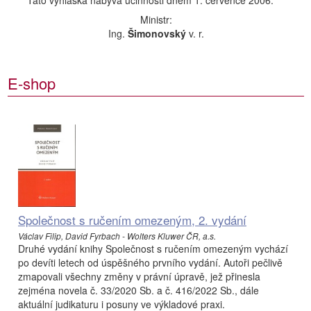
Tato vyhláška nabývá účinnosti dnem 1. července 2006.
Ministr:
Ing.
Šimonovský
v. r.
E-shop
Společnost s ručením omezeným, 2. vydání
Václav Filip, David Fyrbach - Wolters Kluwer ČR, a.s.
Druhé vydání knihy Společnost s ručením omezeným vychází
po devíti letech od úspěšného prvního vydání. Autoři pečlivě
zmapovali všechny změny v právní úpravě, jež přinesla
zejména novela č. 33/2020 Sb. a č. 416/2022 Sb., dále
aktuální judikaturu i posuny ve výkladové praxi.