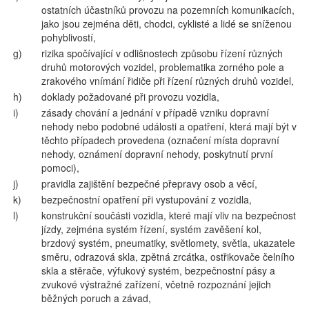
ostatních účastníků provozu na pozemních komunikacích,
jako jsou zejména děti, chodci, cyklisté a lidé se sníženou
pohyblivostí,
g)
rizika spočívající v odlišnostech způsobu řízení různých
druhů motorových vozidel, problematika zorného pole a
zrakového vnímání řidiče při řízení různých druhů vozidel,
h)
doklady požadované při provozu vozidla,
i)
zásady chování a jednání v případě vzniku dopravní
nehody nebo podobné události a opatření, která mají být v
těchto případech provedena (označení místa dopravní
nehody, oznámení dopravní nehody, poskytnutí první
pomoci),
j)
pravidla zajištění bezpečné přepravy osob a věcí,
k)
bezpečnostní opatření při vystupování z vozidla,
l)
konstrukční součásti vozidla, které mají vliv na bezpečnost
jízdy, zejména systém řízení, systém zavěšení kol,
brzdový systém, pneumatiky, světlomety, světla, ukazatele
směru, odrazová skla, zpětná zrcátka, ostřikovače čelního
skla a stěrače, výfukový systém, bezpečnostní pásy a
zvukové výstražné zařízení, včetně rozpoznání jejich
běžných poruch a závad,