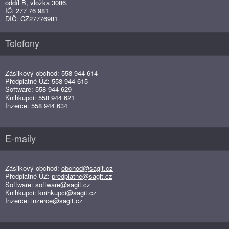
oddíl B, vložka 3086.
IČ: 277 76 981
DIČ: CZ27776981
Telefony
Zásilkový obchod: 558 944 614
Předplatné ÚZ: 558 944 615
Software: 558 944 629
Knihkupci: 558 944 621
Inzerce: 558 944 634
E-maily
Zásilkový obchod:
obchod@sagit.cz
Předplatné ÚZ:
predplatne@sagit.cz
Software:
software@sagit.cz
Knihkupci:
knihkupci@sagit.cz
Inzerce:
inzerce@sagit.cz