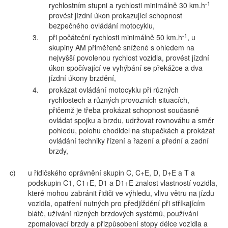
-1
rychlostním stupni a rychlosti minimálně 30 km.h
provést jízdní úkon prokazující schopnost
bezpečného ovládání motocyklu,
-1
3.
při počáteční rychlosti minimálně 50 km.h
, u
skupiny AM přiměřeně snížené s ohledem na
nejvyšší povolenou rychlost vozidla, provést jízdní
úkon spočívající ve vyhýbání se překážce a dva
jízdní úkony brzdění,
4.
prokázat ovládání motocyklu při různých
rychlostech a různých provozních situacích,
přičemž je třeba prokázat schopnost současně
ovládat spojku a brzdu, udržovat rovnováhu a směr
pohledu, polohu chodidel na stupačkách a prokázat
ovládání techniky řízení a řazení a přední a zadní
brzdy,
c)
u řidičského oprávnění skupin C, C+E, D, D+E a T a
podskupin C1, C1+E, D1 a D1+E znalost vlastností vozidla,
které mohou zabránit řidiči ve výhledu, vlivu větru na jízdu
vozidla, opatření nutných pro předjíždění při stříkajícím
blátě, užívání různých brzdových systémů, používání
zpomalovací brzdy a přizpůsobení stopy délce vozidla a