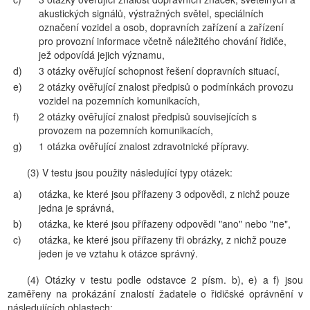
akustických signálů, výstražných světel, speciálních
označení vozidel a osob, dopravních zařízení a zařízení
pro provozní informace včetně náležitého chování řidiče,
jež odpovídá jejich významu,
d)
3 otázky ověřující schopnost řešení dopravních situací,
e)
2 otázky ověřující znalost předpisů o podmínkách provozu
vozidel na pozemních komunikacích,
f)
2 otázky ověřující znalost předpisů souvisejících s
provozem na pozemních komunikacích,
g)
1 otázka ověřující znalost zdravotnické přípravy.
(3) V testu jsou použity následující typy otázek:
a)
otázka, ke které jsou přiřazeny 3 odpovědi, z nichž pouze
jedna je správná,
b)
otázka, ke které jsou přiřazeny odpovědi "ano" nebo "ne",
c)
otázka, ke které jsou přiřazeny tři obrázky, z nichž pouze
jeden je ve vztahu k otázce správný.
(4) Otázky v testu podle odstavce 2 písm. b), e) a f) jsou
zaměřeny na prokázání znalostí žadatele o řidičské oprávnění v
následujících oblastech: