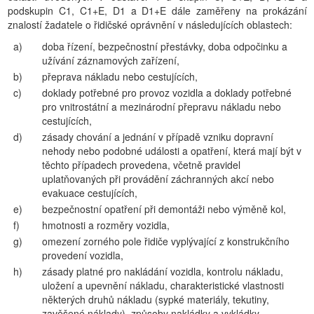
podskupin C1, C1+E, D1 a D1+E dále zaměřeny na prokázání
znalostí žadatele o řidičské oprávnění v následujících oblastech:
a)
doba řízení, bezpečnostní přestávky, doba odpočinku a
užívání záznamových zařízení,
b)
přeprava nákladu nebo cestujících,
c)
doklady potřebné pro provoz vozidla a doklady potřebné
pro vnitrostátní a mezinárodní přepravu nákladu nebo
cestujících,
d)
zásady chování a jednání v případě vzniku dopravní
nehody nebo podobné události a opatření, která mají být v
těchto případech provedena, včetně pravidel
uplatňovaných při provádění záchranných akcí nebo
evakuace cestujících,
e)
bezpečnostní opatření při demontáži nebo výměně kol,
f)
hmotnosti a rozměry vozidla,
g)
omezení zorného pole řidiče vyplývající z konstrukčního
provedení vozidla,
h)
zásady platné pro nakládání vozidla, kontrolu nákladu,
uložení a upevnění nákladu, charakteristické vlastnosti
některých druhů nákladu (sypké materiály, tekutiny,
zavěšené náklady), způsoby nakládky a vykládky