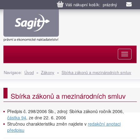
Váš nákupní košík: prázdný
Naviga
Navigace:
Úvod
»
Zákony
»
Sbírka zákonů a mezinárodních smluv
Sbírka zákonů a mezinárodních smluv
Předpis č. 298/2006 Sb., zdroj: Sbírka zákonů ročník 2006,
částka 94
, ze dne 22. 6. 2006
Stručnou charakteristiku změn najdete v
redakční anotaci
předpisu