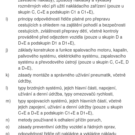
rozměrných věcí při užití nakládacího zařízení (pouze u
skupin C, C+E a podskupin C1 a C1+E),
i)
principy odpovědnosti řidiče platné pro přepravu
cestujících s ohledem na zajištění pohodlí a bezpečnosti
cestujících, zvláštnosti přepravy dětí, včetně kontroly
prováděné před odjezdem vozidla (pouze u skupin D a
D+E a podskupin D1 a D1+E),
j)
základy konstrukce a funkce spalovacího motoru, kapalin,
palivového systému, elektrického systému, zapalovacího
systému a převodového ústrojí (pouze u skupin C, C+E, D
a D+E),
k)
zásady montáže a správného užívání pneumatik, včetně
údržby,
l)
typy brzdných systémů, jejich hlavní části, napojení,
užívání a denní údržba, typy omezovačů rychlosti,
m)
typy spojovacích systémů, jejich hlavních částí, včetně
jejich zapojení, užívání a denní údržby (pouze u skupin
C+E a D+E a podskupin C1+E a D1+E),
n)
metody používané k odhalení příčin poruch,
o)
zásady preventivní údržby vozidel a řádných oprav,
p)
odpovědnost řidiče při nakládce a vykládce nákladu