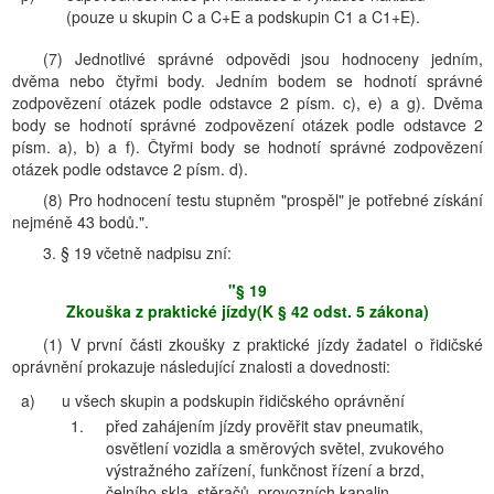
(pouze u skupin C a C+E a podskupin C1 a C1+E).
(7) Jednotlivé správné odpovědi jsou hodnoceny jedním,
dvěma nebo čtyřmi body. Jedním bodem se hodnotí správné
zodpovězení otázek podle odstavce 2 písm. c), e) a g). Dvěma
body se hodnotí správné zodpovězení otázek podle odstavce 2
písm. a), b) a f). Čtyřmi body se hodnotí správné zodpovězení
otázek podle odstavce 2 písm. d).
(8) Pro hodnocení testu stupněm "prospěl" je potřebné získání
nejméně 43 bodů.".
3. § 19 včetně nadpisu zní:
"§ 19
Zkouška z praktické jízdy(K § 42 odst. 5 zákona)
(1) V první části zkoušky z praktické jízdy žadatel o řidičské
oprávnění prokazuje následující znalosti a dovednosti:
a)
u všech skupin a podskupin řidičského oprávnění
1.
před zahájením jízdy prověřit stav pneumatik,
osvětlení vozidla a směrových světel, zvukového
výstražného zařízení, funkčnost řízení a brzd,
čelního skla, stěračů, provozních kapalin,