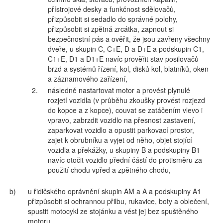
přístrojové desky a funkčnost sdělovačů,
přizpůsobit si sedadlo do správné polohy,
přizpůsobit si zpětná zrcátka, zapnout si
bezpečnostní pás a ověřit, že jsou zavřeny všechny
dveře, u skupin C, C+E, D a D+E a podskupin C1,
C1+E, D1 a D1+E navíc prověřit stav posilovačů
brzd a systémů řízení, kol, disků kol, blatníků, oken
a záznamového zařízení,
2.
následně nastartovat motor a provést plynulé
rozjetí vozidla (v průběhu zkoušky provést rozjezd
do kopce a z kopce), couvat se zatáčením vlevo i
vpravo, zabrzdit vozidlo na přesnost zastavení,
zaparkovat vozidlo a opustit parkovací prostor,
zajet k obrubníku a vyjet od něho, objet stojící
vozidla a překážky, u skupiny B a podskupiny B1
navíc otočit vozidlo přední částí do protisměru za
použití chodu vpřed a zpětného chodu,
b)
u řidičského oprávnění skupin AM a A a podskupiny A1
přizpůsobit si ochrannou přilbu, rukavice, boty a oblečení,
spustit motocykl ze stojánku a vést jej bez spuštěného
motoru,