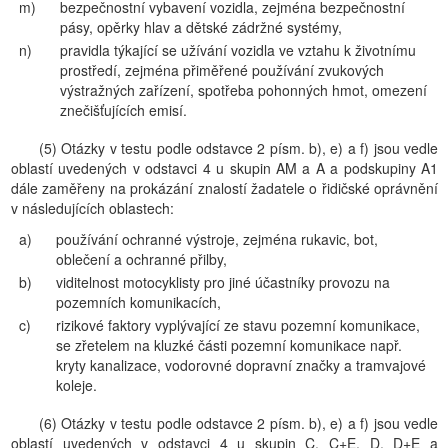
m)
bezpečnostní vybavení vozidla, zejména bezpečnostní
pásy, opěrky hlav a dětské zádržné systémy,
n)
pravidla týkající se užívání vozidla ve vztahu k životnímu
prostředí, zejména přiměřené používání zvukových
výstražných zařízení, spotřeba pohonných hmot, omezení
znečišťujících emisí.
(5) Otázky v testu podle odstavce 2 písm. b), e) a f) jsou vedle
oblastí uvedených v odstavci 4 u skupin AM a A a podskupiny A1
dále zaměřeny na prokázání znalostí žadatele o řidičské oprávnění
v následujících oblastech:
a)
používání ochranné výstroje, zejména rukavic, bot,
oblečení a ochranné přilby,
b)
viditelnost motocyklisty pro jiné účastníky provozu na
pozemních komunikacích,
c)
rizikové faktory vyplývající ze stavu pozemní komunikace,
se zřetelem na kluzké části pozemní komunikace např.
kryty kanalizace, vodorovné dopravní značky a tramvajové
koleje.
(6) Otázky v testu podle odstavce 2 písm. b), e) a f) jsou vedle
oblastí uvedených v odstavci 4 u skupin C, C+E, D, D+E a