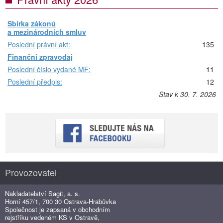
Sbírka zákonů
a mezinárodních smluv
Poslední právní akt:
135
Finanční zpravodaj
Poslední číslo vydané MF:
11
Poslední předpis:
12
Stav k 30. 7. 2026
Provozovatel
Nakladatelství Sagit, a. s.
Horní 457/1, 700 30 Ostrava-Hrabůvka
Společnost je zapsaná v obchodním
rejstříku vedeném KS v Ostravě,