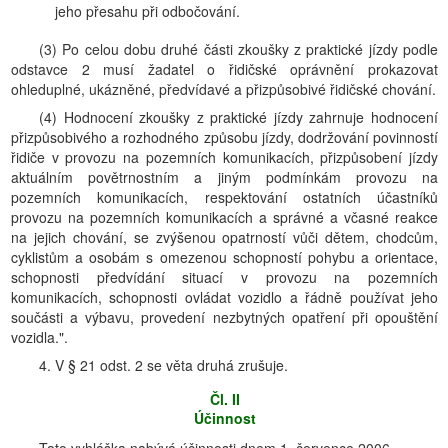
jeho přesahu při odbočování.
(3) Po celou dobu druhé části zkoušky z praktické jízdy podle
odstavce 2 musí žadatel o řidičské oprávnění prokazovat
ohleduplné, ukázněné, předvídavé a přizpůsobivé řidičské chování.
(4) Hodnocení zkoušky z praktické jízdy zahrnuje hodnocení
přizpůsobivého a rozhodného způsobu jízdy, dodržování povinností
řidiče v provozu na pozemních komunikacích, přizpůsobení jízdy
aktuálním povětrnostním a jiným podmínkám provozu na
pozemních komunikacích, respektování ostatních účastníků
provozu na pozemních komunikacích a správné a včasné reakce
na jejich chování, se zvýšenou opatrností vůči dětem, chodcům,
cyklistům a osobám s omezenou schopností pohybu a orientace,
schopnosti předvídání situací v provozu na pozemních
komunikacích, schopnosti ovládat vozidlo a řádně používat jeho
součásti a výbavu, provedení nezbytných opatření při opouštění
vozidla.".
4. V § 21 odst. 2 se věta druhá zrušuje.
Čl. II
Účinnost