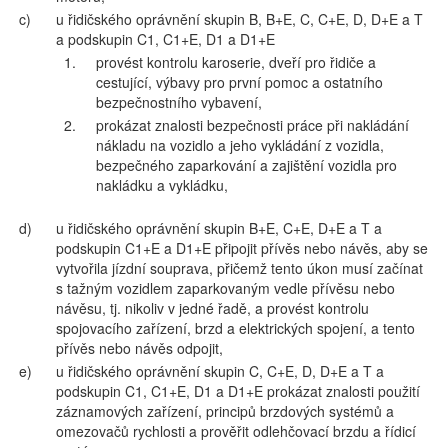
c)
u řidičského oprávnění skupin B, B+E, C, C+E, D, D+E a T
a podskupin C1, C1+E, D1 a D1+E
1.
provést kontrolu karoserie, dveří pro řidiče a
cestující, výbavy pro první pomoc a ostatního
bezpečnostního vybavení,
2.
prokázat znalosti bezpečnosti práce při nakládání
nákladu na vozidlo a jeho vykládání z vozidla,
bezpečného zaparkování a zajištění vozidla pro
nakládku a vykládku,
d)
u řidičského oprávnění skupin B+E, C+E, D+E a T a
podskupin C1+E a D1+E připojit přívěs nebo návěs, aby se
vytvořila jízdní souprava, přičemž tento úkon musí začínat
s tažným vozidlem zaparkovaným vedle přívěsu nebo
návěsu, tj. nikoliv v jedné řadě, a provést kontrolu
spojovacího zařízení, brzd a elektrických spojení, a tento
přívěs nebo návěs odpojit,
e)
u řidičského oprávnění skupin C, C+E, D, D+E a T a
podskupin C1, C1+E, D1 a D1+E prokázat znalosti použití
záznamových zařízení, principů brzdových systémů a
omezovačů rychlosti a prověřit odlehčovací brzdu a řídicí