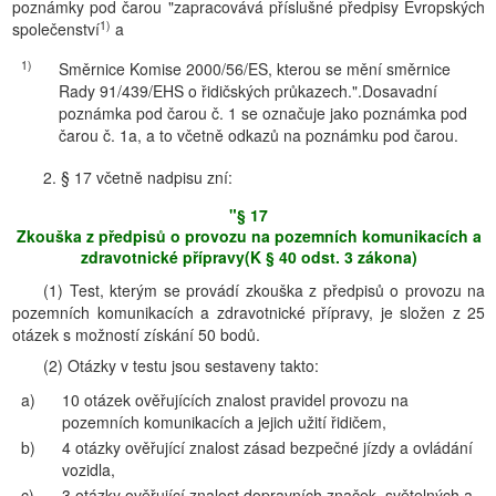
poznámky pod čarou "zapracovává příslušné předpisy Evropských
1)
společenství
a
1)
Směrnice Komise 2000/56/ES, kterou se mění směrnice
Rady 91/439/EHS o řidičských průkazech.".Dosavadní
poznámka pod čarou č. 1 se označuje jako poznámka pod
čarou č. 1a, a to včetně odkazů na poznámku pod čarou.
2. § 17 včetně nadpisu zní:
"§ 17
Zkouška z předpisů o provozu na pozemních komunikacích a
zdravotnické přípravy(K § 40 odst. 3 zákona)
(1) Test, kterým se provádí zkouška z předpisů o provozu na
pozemních komunikacích a zdravotnické přípravy, je složen z 25
otázek s možností získání 50 bodů.
(2) Otázky v testu jsou sestaveny takto:
a)
10 otázek ověřujících znalost pravidel provozu na
pozemních komunikacích a jejich užití řidičem,
b)
4 otázky ověřující znalost zásad bezpečné jízdy a ovládání
vozidla,
c)
3 otázky ověřující znalost dopravních značek, světelných a