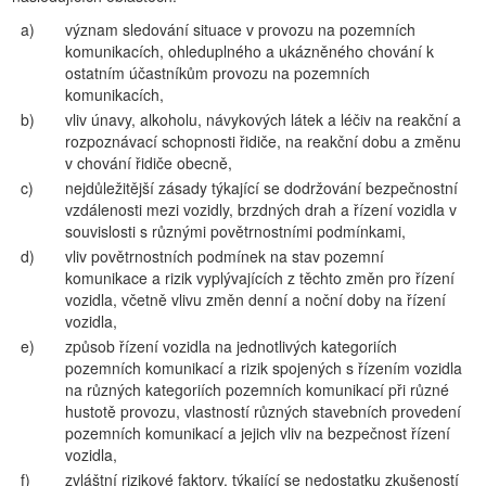
a)
význam sledování situace v provozu na pozemních
komunikacích, ohleduplného a ukázněného chování k
ostatním účastníkům provozu na pozemních
komunikacích,
b)
vliv únavy, alkoholu, návykových látek a léčiv na reakční a
rozpoznávací schopnosti řidiče, na reakční dobu a změnu
v chování řidiče obecně,
c)
nejdůležitější zásady týkající se dodržování bezpečnostní
vzdálenosti mezi vozidly, brzdných drah a řízení vozidla v
souvislosti s různými povětrnostními podmínkami,
d)
vliv povětrnostních podmínek na stav pozemní
komunikace a rizik vyplývajících z těchto změn pro řízení
vozidla, včetně vlivu změn denní a noční doby na řízení
vozidla,
e)
způsob řízení vozidla na jednotlivých kategoriích
pozemních komunikací a rizik spojených s řízením vozidla
na různých kategoriích pozemních komunikací při různé
hustotě provozu, vlastností různých stavebních provedení
pozemních komunikací a jejich vliv na bezpečnost řízení
vozidla,
f)
zvláštní rizikové faktory, týkající se nedostatku zkušeností