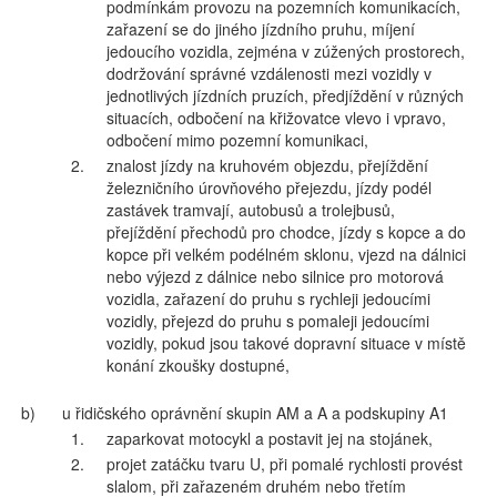
podmínkám provozu na pozemních komunikacích,
zařazení se do jiného jízdního pruhu, míjení
jedoucího vozidla, zejména v zúžených prostorech,
dodržování správné vzdálenosti mezi vozidly v
jednotlivých jízdních pruzích, předjíždění v různých
situacích, odbočení na křižovatce vlevo i vpravo,
odbočení mimo pozemní komunikaci,
2.
znalost jízdy na kruhovém objezdu, přejíždění
železničního úrovňového přejezdu, jízdy podél
zastávek tramvají, autobusů a trolejbusů,
přejíždění přechodů pro chodce, jízdy s kopce a do
kopce při velkém podélném sklonu, vjezd na dálnici
nebo výjezd z dálnice nebo silnice pro motorová
vozidla, zařazení do pruhu s rychleji jedoucími
vozidly, přejezd do pruhu s pomaleji jedoucími
vozidly, pokud jsou takové dopravní situace v místě
konání zkoušky dostupné,
b)
u řidičského oprávnění skupin AM a A a podskupiny A1
1.
zaparkovat motocykl a postavit jej na stojánek,
2.
projet zatáčku tvaru U, při pomalé rychlosti provést
slalom, při zařazeném druhém nebo třetím