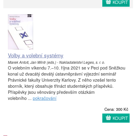
KOUPIT
Volby a volební systémy
Marek Antoš, Jan Wintr (eds.) - Nakladatelství Leges, s. r. o.
O volebním víkendu 7.–10. října 2021 se v Peci pod Sněžkou
konal už dvacátý devátý ústavněprávní výjezdní seminář
Právnické fakulty Univerzity Karlovy. Z něho vzešel tento
sborník, který obsahuje třináct studentských příspěvků.
Příspěvky jsou věnovány především otázkám
volebního ...
pokračování
Cena: 300 Kč
KOUPIT