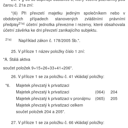
čarou č. 21a zní:
"(6) Při převzetí majetku jediným společníkem nebo v
obdobných případech stanovených zvláštními právními
21a)
předpisy
účetní jednotka převezme i rezervy, které obsahovala
účetní závěrka ke dni převzetí zanikajícího subjektu.
21a)
Například zákon č. 178/2005 Sb.".
25. V příloze 1 název položky číslo 1 zní:
"A. Stálá aktiva
součet položek 9+15+26+33+41+206".
26. V příloze 1 se za položku č. 41 vkládají položky:
"6.
Majetek převzatý k privatizaci
Majetek převzatý k privatizaci
(064)
204
Majetek převzatý k privatizaci v pronájmu
(065)
205
Majetek převzatý k privatizaci celkem
součet položek 204 a 205".
27. V příloze 1 se za položku č. 66 vkládají položky: