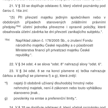
21. V § 33 se doplňuje odstavec 5, který včetně poznámky pod
čarou č. 16a zní:
"(5) Při převzetí majetku jediným společníkem nebo v
obdobných případech stanovených zvláštními právními
16a)
předpisy
účetní jednotka převezme i opravné položky, které
obsahovala účetní závěrka ke dni převzetí zanikajícího subjektu.".
16a)
Například zákon č. 178/2005 Sb., o zrušení Fondu
národního majetku České republiky a o působnosti
Ministerstva financí při privatizaci majetku České
republiky.".
22. V § 34 odst. 4 se slova "odst. 8" nahrazují slovy "odst. 6".
23. V § 34 odst. 8 se na konci písmene e) tečka nahrazuje
čárkou a doplňují se písmena f) a g), která znějí:
"f)
najatý či obdobně užívaný dlouhodobý hmotný nebo
nehmotný majetek, není-li zákonem nebo touto vyhláškou
stanoveno jinak ,
g)
povolenky na emise a preferenční limity.".
24. V § 35 se doplňuje odstavec 6, který včetně poznámky pod