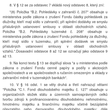
8. V § 12 se za odstavec 7 vkládá nový odstavec 8, který zní:
"(8) Položka "B.2. Pohledávky v zahraničí č. 207" obsahuje u
ministerstva podle zákona o zrušení Fondu částky pohledávek za
dlužníky, kteří mají sídlo v zahraničí, při splnění dodávky ve smyslu
příslušných ustanovení smlouvy v oblasti obchodních vztahů.
Položka "B.2. Pohledávky tuzemské č. 208" obsahuje u
ministerstva podle zákona o zrušení Fondu pohledávky za dlužníky,
kteří mají sídlo v tuzemsku, při splnění dodávek ve smyslu
příslušných ustanovení smlouvy v oblasti obchodních
vztahů.".Dosavadní odstavce 8 až 12 se označují jako odstavce 9
až 13.
9. Na konci textu § 13 se doplňují slova "a u ministerstva podle
zákona o zrušení Fondu cenné papíry a podíly v akciových
společnostech a ve společnostech s ručením omezeným a vklady v
zahraniční měně v tuzemských bankách".
10. V § 16 odst. 1 se věty druhá a třetí nahrazují větami
"Položka "C.1. Fond dlouhodobého majetku č. 127" obsahuje u
organizačních složek státu a územních samosprávných celků
tvorbu zdrojů k profinancovanému dlouhodobému nehmotnému,
hmotnému majetku a finančnímu majetku včetně bezúplatně
převzatého nebo darovaného dlouhodobého majetku; dále