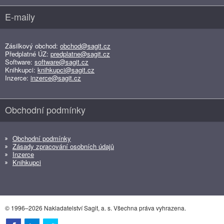
E-maily
Zásilkový obchod:
obchod@sagit.cz
Předplatné ÚZ:
predplatne@sagit.cz
Software:
software@sagit.cz
Knihkupci:
knihkupci@sagit.cz
Inzerce:
inzerce@sagit.cz
Obchodní podmínky
Obchodní podmínky
Zásady zpracování osobních údajů
Inzerce
Knihkupci
© 1996–2026 Nakladatelství Sagit, a. s. Všechna práva vyhrazena.