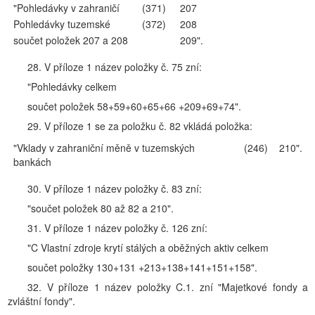
"Pohledávky v zahraničí
(371)
207
Pohledávky tuzemské
(372)
208
součet položek 207 a 208
209".
28. V příloze 1 název položky č. 75 zní:
"Pohledávky celkem
součet položek 58+59+60+65+66 +209+69+74".
29. V příloze 1 se za položku č. 82 vkládá položka:
"Vklady v zahraniční měně v tuzemských
(246)
210".
bankách
30. V příloze 1 název položky č. 83 zní:
"součet položek 80 až 82 a 210".
31. V příloze 1 název položky č. 126 zní:
"C Vlastní zdroje krytí stálých a oběžných aktiv celkem
součet položky 130+131 +213+138+141+151+158".
32. V příloze 1 název položky C.1. zní "Majetkové fondy a
zvláštní fondy".