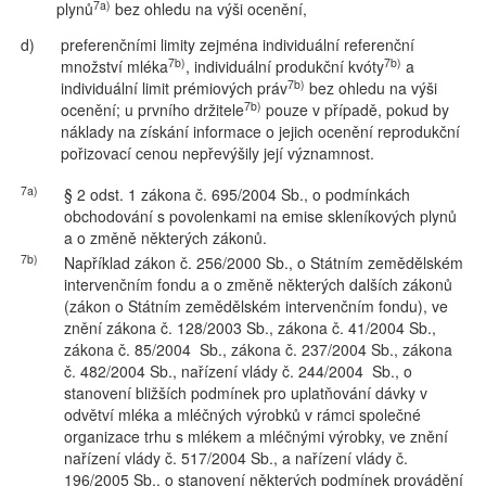
7a)
plynů
bez ohledu na výši ocenění,
d)
preferenčními limity zejména individuální referenční
7b)
7b)
množství mléka
, individuální produkční kvóty
a
7b)
individuální limit prémiových práv
bez ohledu na výši
7b)
ocenění; u prvního držitele
pouze v případě, pokud by
náklady na získání informace o jejich ocenění reprodukční
pořizovací cenou nepřevýšily její významnost.
7a)
§ 2 odst. 1 zákona č. 695/2004 Sb., o podmínkách
obchodování s povolenkami na emise skleníkových plynů
a o změně některých zákonů.
7b)
Například zákon č. 256/2000 Sb., o Státním zemědělském
intervenčním fondu a o změně některých dalších zákonů
(zákon o Státním zemědělském intervenčním fondu), ve
znění zákona č. 128/2003 Sb., zákona č. 41/2004 Sb.,
zákona č. 85/2004 Sb., zákona č. 237/2004 Sb., zákona
č. 482/2004 Sb., nařízení vlády č. 244/2004 Sb., o
stanovení bližších podmínek pro uplatňování dávky v
odvětví mléka a mléčných výrobků v rámci společné
organizace trhu s mlékem a mléčnými výrobky, ve znění
nařízení vlády č. 517/2004 Sb., a nařízení vlády č.
196/2005 Sb., o stanovení některých podmínek provádění