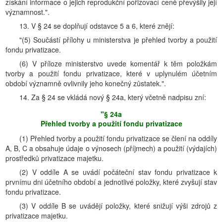
získání informace o jejich reprodukční pořizovací ceně převýšily její
významnost.".
13. V § 24 se doplňují odstavce 5 a 6, které znějí:
"(5) Součástí přílohy u ministerstva je přehled tvorby a použití
fondu privatizace.
(6) V příloze ministerstvo uvede komentář k těm položkám
tvorby a použití fondu privatizace, které v uplynulém účetním
období významně ovlivnily jeho konečný zůstatek.".
14. Za § 24 se vkládá nový § 24a, který včetně nadpisu zní:
"§ 24a
Přehled tvorby a použití fondu privatizace
(1) Přehled tvorby a použití fondu privatizace se člení na oddíly
A, B, C a obsahuje údaje o výnosech (příjmech) a použití (výdajích)
prostředků privatizace majetku.
(2) V oddíle A se uvádí počáteční stav fondu privatizace k
prvnímu dni účetního období a jednotlivé položky, které zvyšují stav
fondu privatizace.
(3) V oddíle B se uvádějí položky, které snižují výši zdrojů z
privatizace majetku.