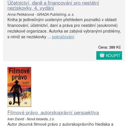
Účetnictví, daně a financování pro nestátní
neziskovky, 4. vydání
Anna Pelikánová - GRADA Publishing, a. s.
Kniha je jedinečným uceleným přehledem poznatků v oblasti
financování, účetnictví, daní a práva pro nestátní (soukromé)
neziskové organizace. Autorka se zabývá vybranými problémy,
s nimiž se neziskovky ...
pokračování
Cena: 389 Kč
KOUPIT
Filmové právo, autorskoprávní perspektiva
Ivan David - Nová beseda, z.s.
Autor zkoumá filmové právo z autorskoprávního hlediska a