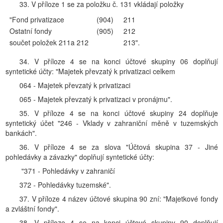
33. V příloze 1 se za položku č. 131 vkládají položky
"Fond privatizace
(904)
211
Ostatní fondy
(905)
212
součet položek 211a 212
213".
34. V příloze 4 se na konci účtové skupiny 06 doplňují
syntetické účty: "Majetek převzatý k privatizaci celkem
064 - Majetek převzatý k privatizaci
065 - Majetek převzatý k privatizaci v pronájmu".
35. V příloze 4 se na konci účtové skupiny 24 doplňuje
syntetický účet "246 - Vklady v zahraniční měně v tuzemských
bankách".
36. V příloze 4 se za slova "Účtová skupina 37 - Jiné
pohledávky a závazky" doplňují syntetické účty:
"371 - Pohledávky v zahraničí
372 - Pohledávky tuzemské".
37. V příloze 4 název účtové skupina 90 zní: "Majetkové fondy
a zvláštní fondy".
38. V příloze 4 se na konci účtové skupiny 90 doplňují