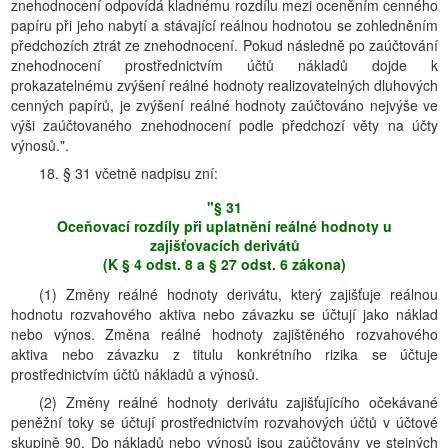
znehodnocení odpovídá kladnému rozdílu mezi oceněním cenného
papíru při jeho nabytí a stávající reálnou hodnotou se zohledněním
předchozích ztrát ze znehodnocení. Pokud následně po zaúčtování
znehodnocení prostřednictvím účtů nákladů dojde k
prokazatelnému zvýšení reálné hodnoty realizovatelných dluhových
cenných papírů, je zvýšení reálné hodnoty zaúčtováno nejvýše ve
výši zaúčtovaného znehodnocení podle předchozí věty na účty
výnosů.".
18. § 31 včetně nadpisu zní:
"§ 31
Oceňovací rozdíly při uplatnění reálné hodnoty u
zajišťovacích derivátů
(K § 4 odst. 8 a § 27 odst. 6 zákona)
(1) Změny reálné hodnoty derivátu, který zajišťuje reálnou
hodnotu rozvahového aktiva nebo závazku se účtují jako náklad
nebo výnos. Změna reálné hodnoty zajištěného rozvahového
aktiva nebo závazku z titulu konkrétního rizika se účtuje
prostřednictvím účtů nákladů a výnosů.
(2) Změny reálné hodnoty derivátu zajišťujícího očekávané
peněžní toky se účtují prostřednictvím rozvahových účtů v účtové
skupině 90. Do nákladů nebo výnosů jsou zaúčtovány ve stejných