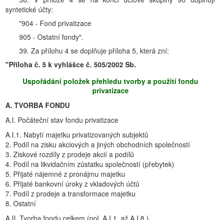
syntetické účty:
"904 - Fond privatizace
905 - Ostatní fondy".
39. Za přílohu 4 se doplňuje příloha 5, která zní:
"Příloha č. 5 k vyhlášce č. 505/2002 Sb.
Uspořádání položek přehledu tvorby a použití fondu
privatizace
A. TVORBA FONDU
A.I. Počáteční stav fondu privatizace
A.I.1. Nabytí majetku privatizovaných subjektů
2. Podíl na zisku akciových a jiných obchodních společností
3. Ziskové rozdíly z prodeje akcií a podílů
4. Podíl na likvidačním zůstatku společností (přebytek)
5. Přijaté nájemné z pronájmu majetku
6. Přijaté bankovní úroky z vkladových účtů
7. Podíl z prodeje a transformace majetku
8. Ostatní
A.II. Tvorba fondu celkem (pol. A.I.1. až A.I.8.)