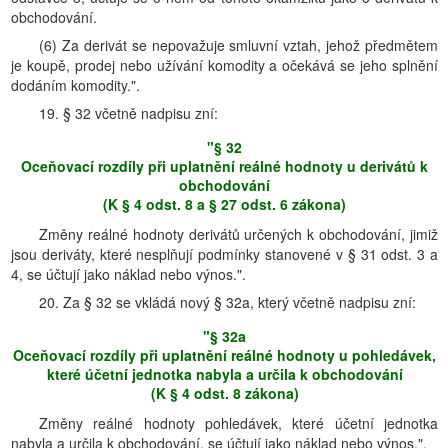
obchodování.
(6) Za derivát se nepovažuje smluvní vztah, jehož předmětem
je koupě, prodej nebo užívání komodity a očekává se jeho splnění
dodáním komodity.".
19. § 32 včetně nadpisu zní:
"§ 32
Oceňovací rozdíly při uplatnění reálné hodnoty u derivátů k
obchodování
(K § 4 odst. 8 a § 27 odst. 6 zákona)
Změny reálné hodnoty derivátů určených k obchodování, jimiž
jsou deriváty, které nesplňují podmínky stanovené v § 31 odst. 3 a
4, se účtují jako náklad nebo výnos.".
20. Za § 32 se vkládá nový § 32a, který včetně nadpisu zní:
"§ 32a
Oceňovací rozdíly při uplatnění reálné hodnoty u pohledávek,
které účetní jednotka nabyla a určila k obchodování
(K § 4 odst. 8 zákona)
Změny reálné hodnoty pohledávek, které účetní jednotka
nabyla a určila k obchodování, se účtují jako náklad nebo výnos.".