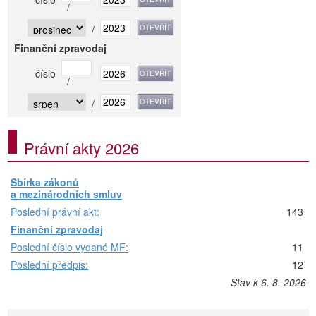
/
/
Finanční zpravodaj
číslo
/
/
Právní akty 2026
Sbírka zákonů
a mezinárodních smluv
Poslední právní akt:
143
Finanční zpravodaj
Poslední číslo vydané MF:
11
Poslední předpis:
12
Stav k 6. 8. 2026