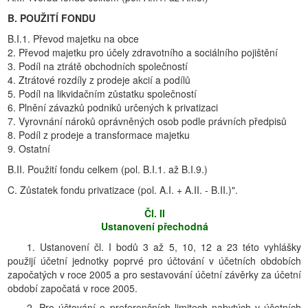
B. POUŽITĺ FONDU
B.I.1. Převod majetku na obce
2. Převod majetku pro účely zdravotního a sociálního pojištění
3. Podíl na ztrátě obchodních společností
4. Ztrátové rozdíly z prodeje akcií a podílů
5. Podíl na likvidačním zůstatku společností
6. Plnění závazků podniků určených k privatizaci
7. Vyrovnání nároků oprávněných osob podle právních předpisů
8. Podíl z prodeje a transformace majetku
9. Ostatní
B.II. Použití fondu celkem (pol. B.I.1. až B.I.9.)
C. Zůstatek fondu privatizace (pol. A.I. + A.II. - B.II.)".
Čl. II
Ustanovení přechodná
1. Ustanovení čl. I bodů 3 až 5, 10, 12 a 23 této vyhlášky
použijí účetní jednotky poprvé pro účtování v účetních obdobích
započatých v roce 2005 a pro sestavování účetní závěrky za účetní
období započatá v roce 2005.
2. Pro účtování o preferenčních limitech nabytých v účetních