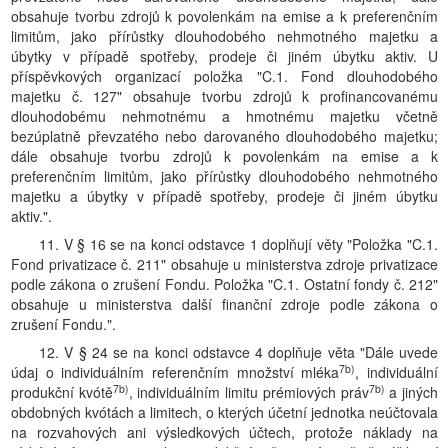
obsahuje tvorbu zdrojů k povolenkám na emise a k preferenčním
limitům, jako přírůstky dlouhodobého nehmotného majetku a
úbytky v případě spotřeby, prodeje či jiném úbytku aktiv. U
příspěvkových organizací položka "C.1. Fond dlouhodobého
majetku č. 127" obsahuje tvorbu zdrojů k profinancovanému
dlouhodobému nehmotnému a hmotnému majetku včetně
bezúplatně převzatého nebo darovaného dlouhodobého majetku;
dále obsahuje tvorbu zdrojů k povolenkám na emise a k
preferenčním limitům, jako přírůstky dlouhodobého nehmotného
majetku a úbytky v případě spotřeby, prodeje či jiném úbytku
aktiv.".
11. V § 16 se na konci odstavce 1 doplňují věty "Položka "C.1.
Fond privatizace č. 211" obsahuje u ministerstva zdroje privatizace
podle zákona o zrušení Fondu. Položka "C.1. Ostatní fondy č. 212"
obsahuje u ministerstva další finanční zdroje podle zákona o
zrušení Fondu.".
12. V § 24 se na konci odstavce 4 doplňuje věta "Dále uvede
7b)
údaj o individuálním referenčním množství mléka
, individuální
7b)
7b)
produkční kvótě
, individuálním limitu prémiových práv
a jiných
obdobných kvótách a limitech, o kterých účetní jednotka neúčtovala
na rozvahových ani výsledkových účtech, protože náklady na