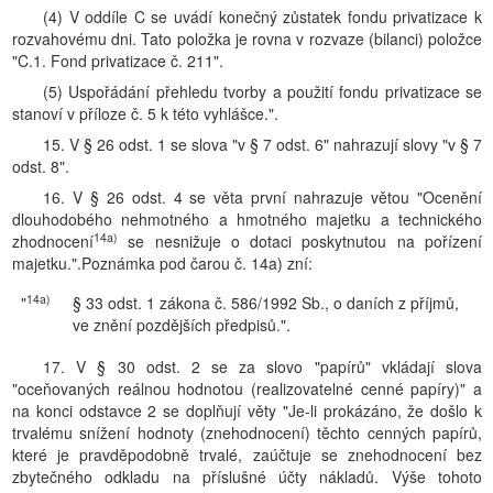
(4) V oddíle C se uvádí konečný zůstatek fondu privatizace k
rozvahovému dni. Tato položka je rovna v rozvaze (bilanci) položce
"C.1. Fond privatizace č. 211".
(5) Uspořádání přehledu tvorby a použití fondu privatizace se
stanoví v příloze č. 5 k této vyhlášce.".
15. V § 26 odst. 1 se slova "v § 7 odst. 6" nahrazují slovy "v § 7
odst. 8".
16. V § 26 odst. 4 se věta první nahrazuje větou "Ocenění
dlouhodobého nehmotného a hmotného majetku a technického
14a)
zhodnocení
se nesnižuje o dotaci poskytnutou na pořízení
majetku.".Poznámka pod čarou č. 14a) zní:
14a)
"
§ 33 odst. 1 zákona č. 586/1992 Sb., o daních z příjmů,
ve znění pozdějších předpisů.".
17. V § 30 odst. 2 se za slovo "papírů" vkládají slova
"oceňovaných reálnou hodnotou (realizovatelné cenné papíry)" a
na konci odstavce 2 se doplňují věty "Je-li prokázáno, že došlo k
trvalému snížení hodnoty (znehodnocení) těchto cenných papírů,
které je pravděpodobně trvalé, zaúčtuje se znehodnocení bez
zbytečného odkladu na příslušné účty nákladů. Výše tohoto