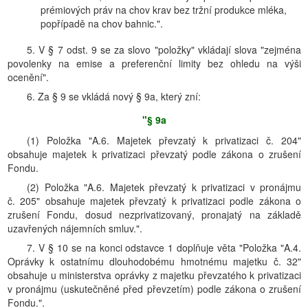
prémiových práv na chov krav bez tržní produkce mléka,
popřípadě na chov bahnic.".
5. V § 7 odst. 9 se za slovo "položky" vkládají slova "zejména
povolenky na emise a preferenční limity bez ohledu na výši
ocenění".
6. Za § 9 se vkládá nový § 9a, který zní:
"§ 9a
(1) Položka "A.6. Majetek převzatý k privatizaci č. 204"
obsahuje majetek k privatizaci převzatý podle zákona o zrušení
Fondu.
(2) Položka "A.6. Majetek převzatý k privatizaci v pronájmu
č. 205" obsahuje majetek převzatý k privatizaci podle zákona o
zrušení Fondu, dosud nezprivatizovaný, pronajatý na základě
uzavřených nájemních smluv.".
7. V § 10 se na konci odstavce 1 doplňuje věta "Položka "A.4.
Oprávky k ostatnímu dlouhodobému hmotnému majetku č. 32"
obsahuje u ministerstva oprávky z majetku převzatého k privatizaci
v pronájmu (uskutečněné před převzetím) podle zákona o zrušení
Fondu.".