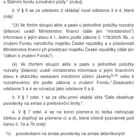
o Státním fondu zúrodnění půdy." zrušují.
2. V § 5 se za odstavec 2 vkládají nové odstavce 3 a 4, které
znějí:
"(3) Ve třetím sloupci aktiv a pasiv u jednotlivé položky rozvahy
(bilance) uvádí Ministerstvo financí (dále jen "ministerstvo")
informace o jejím stavu k 1. lednu podle zákona č. 178/2005 Sb., o
zrušení Fondu národního majetku České republiky a o působnosti
Ministerstva financí při privatizaci majetku České republiky (dále jen
"zákon o zrušení Fondu").
(4) Ve čtvrtém sloupci aktiv a pasiv u jednotlivé položky
rozvahy (bilance) uvádí ministerstvo informace o jejím finančním
5),6)
stavu k okamžiku sestavení mezitímní účetní závěrky
nebo k
rozvahovému dni podle zákona o zrušení Fondu.".Dosavadní
odstavce 3 a 4 se označují jako odstavce 5 a 6.
3. V § 7 odst. 1 se za větu první vkládá věta "Dále obsahuje
povolenky na emise a preferenční limity.".
4. V § 7 odst. 4 se na konci písmene b) tečka nahrazuje
čárkou a doplňují se písmena c) a d), která včetně poznámek pod
čarou č. 7a a 7b znějí:
"c)
povolenkami na emise povolenky na emise skleníkových