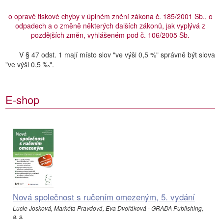
o opravě tiskové chyby v úplném znění zákona č. 185/2001 Sb., o
odpadech a o změně některých dalších zákonů, jak vyplývá z
pozdějších změn, vyhlášeném pod č. 106/2005 Sb.
V § 47 odst. 1 mají místo slov "ve výši 0,5 %" správně být slova
"ve výši 0,5 ‰".
E-shop
Nová společnost s ručením omezeným, 5. vydání
Lucie Josková, Markéta Pravdová, Eva Dvořáková - GRADA Publishing,
a. s.