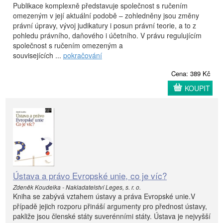
Publikace komplexně představuje společnost s ručením
omezeným v její aktuální podobě – zohledněny jsou změny
právní úpravy, vývoj judikatury i posun právní teorie, a to z
pohledu právního, daňového i účetního. V právu regulujícím
společnost s ručením omezeným a
souvisejících ...
pokračování
Cena: 389 Kč
KOUPIT
Ústava a právo Evropské unie, co je víc?
Zdeněk Koudelka - Nakladatelství Leges, s. r. o.
Kniha se zabývá vztahem ústavy a práva Evropské unie.V
případě jejich rozporu přináší argumenty pro přednost ústavy,
pakliže jsou členské státy suverénními státy. Ústava je nejvyšší