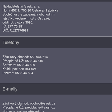
Nakladatelství Sagit, a. s.
Horní 457/1, 700 30 Ostrava-Hrabůvka
Společnost je zapsaná v obchodním
rejstříku vedeném KS v Ostravě,
oddíl B, vložka 3086.
IČ: 277 76 981
DIČ: CZ27776981
Telefony
Zásilkový obchod: 558 944 614
Předplatné ÚZ: 558 944 615
Software: 558 944 629
Knihkupci: 558 944 621
Inzerce: 558 944 634
E-maily
Zásilkový obchod:
obchod@sagit.cz
Předplatné ÚZ:
predplatne@sagit.cz
Software:
software@sagit.cz