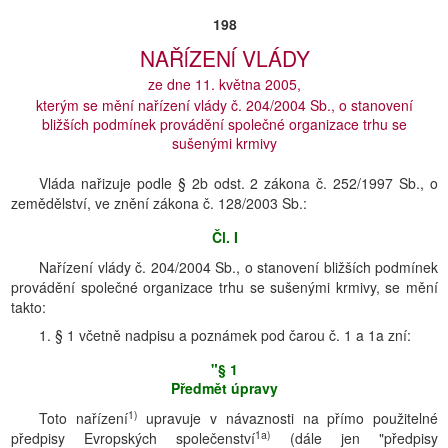
198
NAŘĺZENĺ VLÁDY
ze dne 11. května 2005,
kterým se mění nařízení vlády č. 204/2004 Sb., o stanovení
bližších podmínek provádění společné organizace trhu se
sušenými krmivy
Vláda nařizuje podle § 2b odst. 2 zákona č. 252/1997 Sb., o
zemědělství, ve znění zákona č. 128/2003 Sb.:
Čl. I
Nařízení vlády č. 204/2004 Sb., o stanovení bližších podmínek
provádění společné organizace trhu se sušenými krmivy, se mění
takto:
1. § 1 včetně nadpisu a poznámek pod čarou č. 1 a 1a zní:
"§ 1
Předmět úpravy
1)
Toto nařízení
upravuje v návaznosti na přímo použitelné
1a)
předpisy Evropských společenství
(dále jen "předpisy