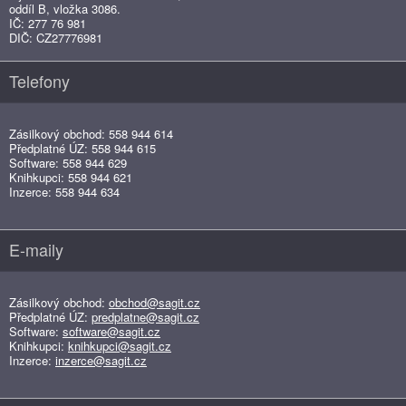
oddíl B, vložka 3086.
IČ: 277 76 981
DIČ: CZ27776981
Telefony
Zásilkový obchod: 558 944 614
Předplatné ÚZ: 558 944 615
Software: 558 944 629
Knihkupci: 558 944 621
Inzerce: 558 944 634
E-maily
Zásilkový obchod:
obchod@sagit.cz
Předplatné ÚZ:
predplatne@sagit.cz
Software:
software@sagit.cz
Knihkupci:
knihkupci@sagit.cz
Inzerce:
inzerce@sagit.cz