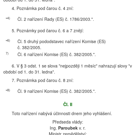
4. Poznámka pod čarou č. 4 zní:
4)
"
Čl. 2 nařízení Rady (ES) č. 1786/2003.".
5. Poznámky pod čarou č. 6 a 7 znějí:
6)
"
Čl. 5 druhý pododstavec nařízení Komise (ES)
č. 382/2005.
7)
Čl. 6 nařízení Komise (ES) č. 382/2005.".
6. V § 3 odst. 1 se slova "nejpozději 1 měsíc" nahrazují slovy "v
období od 1. do 31. ledna".
7. Poznámka pod čarou č. 8 zní:
8)
"
Čl. 9 nařízení Komise (ES) č. 382/2005.".
Čl. II
Toto nařízení nabývá účinnosti dnem jeho vyhlášení.
Předseda vlády:
Ing.
Paroubek
v. r.
Ministr zemědělství: