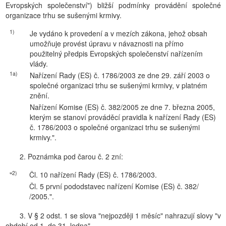
Evropských společenství") bližší podmínky provádění společné
organizace trhu se sušenými krmivy.
1)
Je vydáno k provedení a v mezích zákona, jehož obsah
umožňuje provést úpravu v návaznosti na přímo
použitelný předpis Evropských společenství nařízením
vlády.
1a)
Nařízení Rady (ES) č. 1786/2003 ze dne 29. září 2003 o
společné organizaci trhu se sušenými krmivy, v platném
znění.
Nařízení Komise (ES) č. 382/2005 ze dne 7. března 2005,
kterým se stanoví prováděcí pravidla k nařízení Rady (ES)
č. 1786/2003 o společné organizaci trhu se sušenými
krmivy.".
2. Poznámka pod čarou č. 2 zní:
2)
"
Čl. 10 nařízení Rady (ES) č. 1786/2003.
Čl. 5 první pododstavec nařízení Komise (ES) č. 382/
/2005.".
3. V § 2 odst. 1 se slova "nejpozději 1 měsíc" nahrazují slovy "v
období od 1. do 31. ledna".