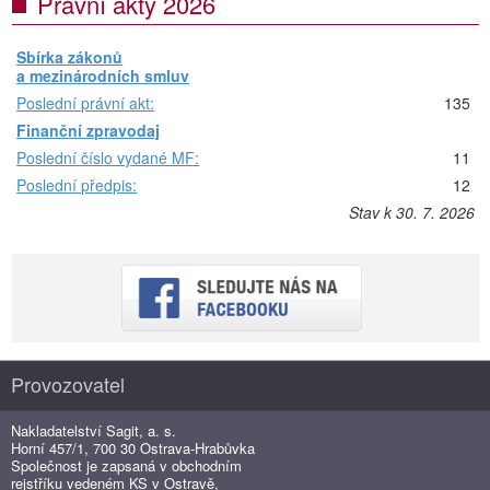
Právní akty 2026
Sbírka zákonů
a mezinárodních smluv
Poslední právní akt:
135
Finanční zpravodaj
Poslední číslo vydané MF:
11
Poslední předpis:
12
Stav k 30. 7. 2026
Provozovatel
Nakladatelství Sagit, a. s.
Horní 457/1, 700 30 Ostrava-Hrabůvka
Společnost je zapsaná v obchodním
rejstříku vedeném KS v Ostravě,