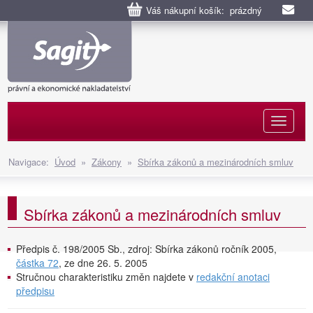
Váš nákupní košík: prázdný
Naviga
Navigace:
Úvod
»
Zákony
»
Sbírka zákonů a mezinárodních smluv
Sbírka zákonů a mezinárodních smluv
Předpis č. 198/2005 Sb., zdroj: Sbírka zákonů ročník 2005,
částka 72
, ze dne 26. 5. 2005
Stručnou charakteristiku změn najdete v
redakční anotaci
předpisu