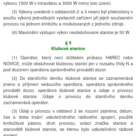
výkonu 1500 W v intravilánu a 3000 W mimo toto území.
(5) Výkony uvedené v odstavcích 2 a 3 nesmí být překročeny v
součtu výkonů jednotlivých vysílacích zařízení při jejich současném
provozu na jednom kmitočtu a modulovaných z jednoho zdroje.
(6) Maximální výstupní výkon neobsluhované stanice je 50 W.
§ 5
Klubové stanice
(1) Operátor, který není držitelem průkazu HAREC nebo
NOVICE, může obsluhovat klubovou stanici jen v rozsahu třídy N a
pod dozorem operátora oprávněného provádět dozor.
(2) Do staničního deníku klubové stanice se zaznamenává
jméno a příjmení vedoucího operátora, operátora oprávněného
provádět dozor, operátora klubové stanice a údaje o provozu
klubové stanice. Údaje o provozu do staničního deníku
zaznamenává operátor.
(3) Údaji o provozu v odstavci 2 se rozumí zejména, datum,
čas a doba trvání uskutečněného rádiového spojení, použité
kmitočtové pásmo, druh provozu, volací značka stanice a
stanoviště klubové stanice, se kterou bylo uskutečněno rádiové
spojení.