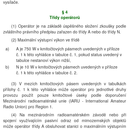
vysílače.
§ 4
Třídy operátorů
(1) Operátor je na základě úspěšného složení zkoušky podle
zvláštního právního předpisu zařazen do třídy A nebo do třídy N.
(2) Maximální výstupní výkon ve třídě
a)
A je 750 W v kmitočtových pásmech uvedených v příloze
č. 1 k této vyhlášce v tabulce č. 1, pokud status uvedený v
tabulce nestanoví výkon nižší,
b)
N je 10 W v kmitočtových pásmech uvedených v příloze
č. 1 k této vyhlášce v tabulce č. 2.
(3) V mezích kmitočtových pásem uvedených v tabulkách
přílohy č. 1 k této vyhlášce může operátor pro jednotlivé druhy
provozu použít pouze kmitočtové úseky podle doporučení
Mezinárodní radioamatérské unie (IARU - International Amateur
Radio Union) pro Region 1.
(4) Na mezinárodním radioamatérském závodě nebo při
spojení využívajícím pasivní odraz od mimozemských objektů
může operátor třídy A obsluhovat stanici o maximálním výstupním