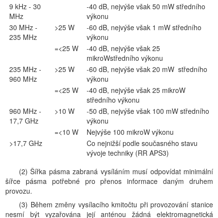
9 kHz - 30
-40 dB, nejvýše však 50 mW středního
MHz
výkonu
30 MHz -
>25 W
-60 dB, nejvýše však 1 mW středního
235 MHz
výkonu
=<25 W
-40 dB, nejvýše však 25
mikroWstředního výkonu
235 MHz -
>25 W
-60 dB, nejvýše však 20 mW středního
960 MHz
výkonu
=<25 W
-40 dB, nejvýše však 25 mikroW
středního výkonu
960 MHz -
>10 W
-50 dB, nejvýše však 100 mW středního
17,7 GHz
výkonu
=<10 W
Nejvýše 100 mikroW výkonu
>17,7 GHz
Co nejnižší podle současného stavu
vývoje techniky (RR APS3)
(2) Šířka pásma zabraná vysíláním musí odpovídat minimální
šířce pásma potřebné pro přenos informace daným druhem
provozu.
(3) Během změny vysílacího kmitočtu při provozování stanice
nesmí být vyzařována její anténou žádná elektromagnetická