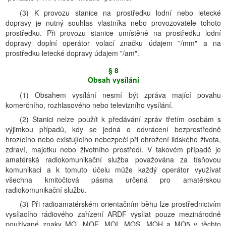
(3) K provozu stanice na prostředku lodní nebo letecké
dopravy je nutný souhlas vlastníka nebo provozovatele tohoto
prostředku. Při provozu stanice umístěné na prostředku lodní
dopravy doplní operátor volací značku údajem "/mm" a na
prostředku letecké dopravy údajem "/am".
§ 8
Obsah vysílání
(1) Obsahem vysílání nesmí být zpráva mající povahu
komerčního, rozhlasového nebo televizního vysílání.
(2) Stanici nelze použít k předávání zpráv třetím osobám s
výjimkou případů, kdy se jedná o odvrácení bezprostředně
hrozícího nebo existujícího nebezpečí při ohrožení lidského života,
zdraví, majetku nebo životního prostředí. V takovém případě je
amatérská radiokomunikační služba považována za tísňovou
komunikaci a k tomuto účelu může každý operátor využívat
všechna kmitočtová pásma určená pro amatérskou
radiokomunikační službu.
(3) Při radioamatérském orientačním běhu lze prostřednictvím
vysílacího rádiového zařízení ARDF vysílat pouze mezinárodně
používané znaky MO, MOE, MOI, MOS, MOH a MO5 v těchto