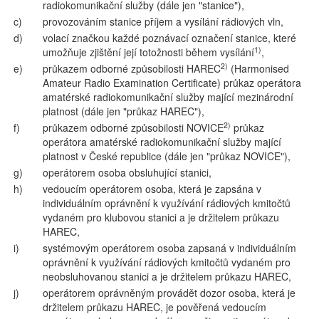
radiokomunikační služby (dále jen "stanice"),
c)
provozováním stanice příjem a vysílání rádiových vln,
d)
volací značkou každé poznávací označení stanice, které
1)
umožňuje zjištění její totožnosti během vysílání
,
2)
e)
průkazem odborné způsobilosti HAREC
(Harmonised
Amateur Radio Examination Certificate) průkaz operátora
amatérské radiokomunikační služby mající mezinárodní
platnost (dále jen "průkaz HAREC"),
2)
f)
průkazem odborné způsobilosti NOVICE
průkaz
operátora amatérské radiokomunikační služby mající
platnost v České republice (dále jen "průkaz NOVICE"),
g)
operátorem osoba obsluhující stanici,
h)
vedoucím operátorem osoba, která je zapsána v
individuálním oprávnění k využívání rádiových kmitočtů
vydaném pro klubovou stanici a je držitelem průkazu
HAREC,
i)
systémovým operátorem osoba zapsaná v individuálním
oprávnění k využívání rádiových kmitočtů vydaném pro
neobsluhovanou stanici a je držitelem průkazu HAREC,
j)
operátorem oprávněným provádět dozor osoba, která je
držitelem průkazu HAREC, je pověřená vedoucím