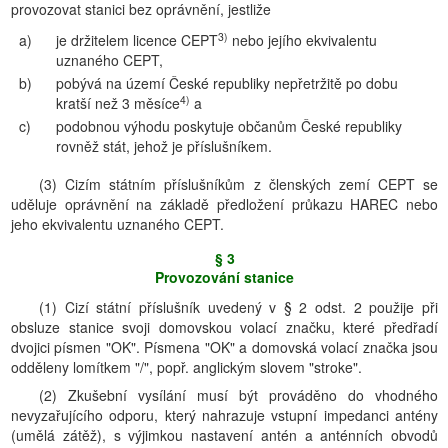
provozovat stanici bez oprávnění, jestliže
3)
a)
je držitelem licence CEPT
nebo jejího ekvivalentu
uznaného CEPT,
b)
pobývá na území České republiky nepřetržitě po dobu
4)
kratší než 3 měsíce
a
c)
podobnou výhodu poskytuje občanům České republiky
rovněž stát, jehož je příslušníkem.
(3) Cizím státním příslušníkům z členských zemí CEPT se
uděluje oprávnění na základě předložení průkazu HAREC nebo
jeho ekvivalentu uznaného CEPT.
§ 3
Provozování stanice
(1) Cizí státní příslušník uvedený v § 2 odst. 2 použije při
obsluze stanice svoji domovskou volací značku, které předřadí
dvojici písmen "OK". Písmena "OK" a domovská volací značka jsou
odděleny lomítkem "/", popř. anglickým slovem "stroke".
(2) Zkušební vysílání musí být prováděno do vhodného
nevyzařujícího odporu, který nahrazuje vstupní impedanci antény
(umělá zátěž), s výjimkou nastavení antén a anténních obvodů