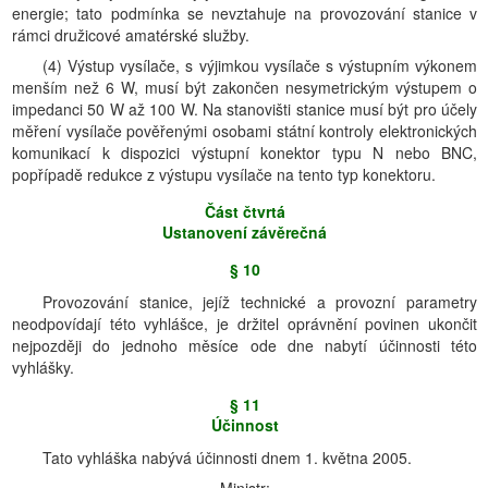
energie; tato podmínka se nevztahuje na provozování stanice v
rámci družicové amatérské služby.
(4) Výstup vysílače, s výjimkou vysílače s výstupním výkonem
menším než 6 W, musí být zakončen nesymetrickým výstupem o
impedanci 50 W až 100 W. Na stanovišti stanice musí být pro účely
měření vysílače pověřenými osobami státní kontroly elektronických
komunikací k dispozici výstupní konektor typu N nebo BNC,
popřípadě redukce z výstupu vysílače na tento typ konektoru.
Část čtvrtá
Ustanovení závěrečná
§ 10
Provozování stanice, jejíž technické a provozní parametry
neodpovídají této vyhlášce, je držitel oprávnění povinen ukončit
nejpozději do jednoho měsíce ode dne nabytí účinnosti této
vyhlášky.
§ 11
Účinnost
Tato vyhláška nabývá účinnosti dnem 1. května 2005.