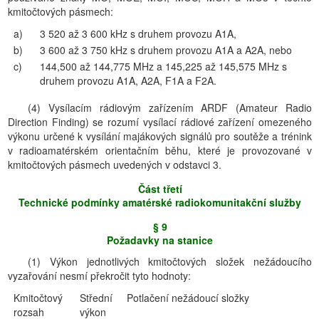
kmitočtových pásmech:
a)
3 520 až 3 600 kHz s druhem provozu A1A,
b)
3 600 až 3 750 kHz s druhem provozu A1A a A2A, nebo
c)
144,500 až 144,775 MHz a 145,225 až 145,575 MHz s
druhem provozu A1A, A2A, F1A a F2A.
(4) Vysílacím rádiovým zařízením ARDF (Amateur Radio
Direction Finding) se rozumí vysílací rádiové zařízení omezeného
výkonu určené k vysílání majákových signálů pro soutěže a trénink
v radioamatérském orientačním běhu, které je provozované v
kmitočtových pásmech uvedených v odstavci 3.
Část třetí
Technické podmínky amatérské radiokomunitakční služby
§ 9
Požadavky na stanice
(1) Výkon jednotlivých kmitočtových složek nežádoucího
vyzařování nesmí překročit tyto hodnoty:
Kmitočtový
Střední
Potlačení nežádoucí složky
rozsah
výkon