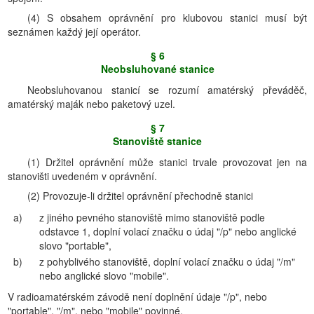
(4) S obsahem oprávnění pro klubovou stanici musí být
seznámen každý její operátor.
§ 6
Neobsluhované stanice
Neobsluhovanou stanicí se rozumí amatérský převáděč,
amatérský maják nebo paketový uzel.
§ 7
Stanoviště stanice
(1) Držitel oprávnění může stanici trvale provozovat jen na
stanovišti uvedeném v oprávnění.
(2) Provozuje-li držitel oprávnění přechodně stanici
a)
z jiného pevného stanoviště mimo stanoviště podle
odstavce 1, doplní volací značku o údaj "/p" nebo anglické
slovo "portable",
b)
z pohyblivého stanoviště, doplní volací značku o údaj "/m"
nebo anglické slovo "mobile".
V radioamatérském závodě není doplnění údaje "/p", nebo
"portable", "/m", nebo "mobile" povinné.