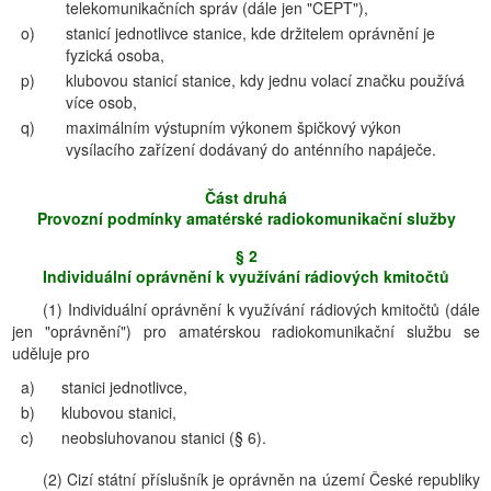
telekomunikačních správ (dále jen "CEPT"),
o)
stanicí jednotlivce stanice, kde držitelem oprávnění je
fyzická osoba,
p)
klubovou stanicí stanice, kdy jednu volací značku používá
více osob,
q)
maximálním výstupním výkonem špičkový výkon
vysílacího zařízení dodávaný do anténního napáječe.
Část druhá
Provozní podmínky amatérské radiokomunikační služby
§ 2
Individuální oprávnění k využívání rádiových kmitočtů
(1) Individuální oprávnění k využívání rádiových kmitočtů (dále
jen "oprávnění") pro amatérskou radiokomunikační službu se
uděluje pro
a)
stanici jednotlivce,
b)
klubovou stanici,
c)
neobsluhovanou stanici (§ 6).
(2) Cizí státní příslušník je oprávněn na území České republiky