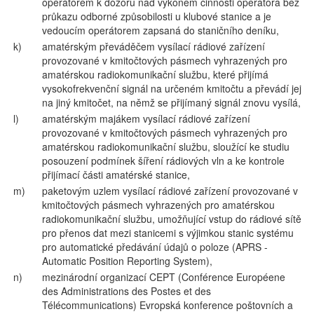
operátorem k dozoru nad výkonem činnosti operátora bez
průkazu odborné způsobilosti u klubové stanice a je
vedoucím operátorem zapsaná do staničního deníku,
k)
amatérským převáděčem vysílací rádiové zařízení
provozované v kmitočtových pásmech vyhrazených pro
amatérskou radiokomunikační službu, které přijímá
vysokofrekvenční signál na určeném kmitočtu a převádí jej
na jiný kmitočet, na němž se přijímaný signál znovu vysílá,
l)
amatérským majákem vysílací rádiové zařízení
provozované v kmitočtových pásmech vyhrazených pro
amatérskou radiokomunikační službu, sloužící ke studiu
posouzení podmínek šíření rádiových vln a ke kontrole
přijímací části amatérské stanice,
m)
paketovým uzlem vysílací rádiové zařízení provozované v
kmitočtových pásmech vyhrazených pro amatérskou
radiokomunikační službu, umožňující vstup do rádiové sítě
pro přenos dat mezi stanicemi s výjimkou stanic systému
pro automatické předávání údajů o poloze (APRS -
Automatic Position Reporting System),
n)
mezinárodní organizací CEPT (Conférence Européene
des Administrations des Postes et des
Télécommunications) Evropská konference poštovních a