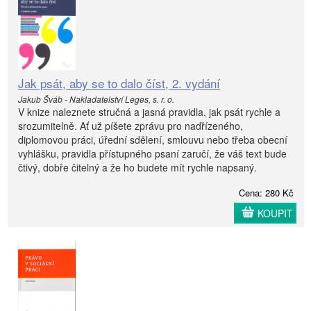
Jak psát, aby se to dalo číst, 2. vydání
Jakub Šváb - Nakladatelství Leges, s. r. o.
V knize naleznete stručná a jasná pravidla, jak psát rychle a
srozumitelně. Ať už píšete zprávu pro nadřízeného,
diplomovou práci, úřední sdělení, smlouvu nebo třeba obecní
vyhlášku, pravidla přístupného psaní zaručí, že váš text bude
čtivý, dobře čitelný a že ho budete mít rychle napsaný.
Cena: 280 Kč
KOUPIT