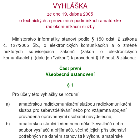
VYHLÁŠKA
ze dne 19. dubna 2005
o technických a provozních podmínkách amatérské
radiokomunikační služby
Ministerstvo informatiky stanoví podle § 150 odst. 2 zákona
č. 127/2005 Sb., o elektronických komunikacích a o změně
některých souvisejících zákonů (zákon o elektronických
komunikacích), (dále jen "zákon") k provedení § 16 odst. 8 zákona:
Část první
Všeobecná ustanovení
§ 1
Pro účely této vyhlášky se rozumí
a)
amatérskou radiokomunikační službou radiokomunikační
služba pro sebevzdělávání nebo pro vzájemná spojení
prováděná oprávněnými osobami nevýdělečně,
b)
amatérskou stanicí jeden nebo několik vysílačů nebo
soubor vysílačů a přijímačů, včetně jejich příslušenství
potřebných na daném stanovišti k výkonu amatérské