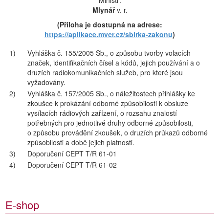
Ministr:
Mlynář
v. r.
(Příloha je dostupná na adrese:
https://aplikace.mvcr.cz/sbirka-zakonu
)
1)
Vyhláška č. 155/2005 Sb., o způsobu tvorby volacích
značek, identifikačních čísel a kódů, jejich používání a o
druzích radiokomunikačních služeb, pro které jsou
vyžadovány.
2)
Vyhláška č. 157/2005 Sb., o náležitostech přihlášky ke
zkoušce k prokázání odborné způsobilosti k obsluze
vysílacích rádiových zařízení, o rozsahu znalostí
potřebných pro jednotlivé druhy odborné způsobilosti,
o způsobu provádění zkoušek, o druzích průkazů odborné
způsobilosti a době jejich platnosti.
3)
Doporučení CEPT T/R 61-01
4)
Doporučení CEPT T/R 61-02
E-shop