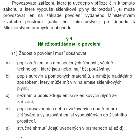
Provozovatel zařízení, které je uvedeno v příloze č. 1 k tomuto
zákonu a které vypouští skleníkové plyny do ovzduší, jej může
provozovat jen na základě povolení vydaného Ministerstvem
životního prostředí (dále jen "ministerstvo") po dohodě s
Ministerstvem průmyslu a obchodu.
§ 4
Náležitosti žádosti o povolení
(1) Žádost o povolení musí obsahovat
a)
popis zařízení a s ním spojených činností, včetně
technologií, které jsou nebo mají být používány,
b)
popis surovin a pomocných materiálů, s nimiž je nakládáno
způsobem, který může mít vliv na emise skleníkových
plynů,
c)
seznam a popis zdrojů emisí skleníkových plynů ze
zařízení,
d)
popis dosavadních nebo uvažovaných opatření pro
zjišťování a vykazování emisí vypouštěných do životního
prostředí,
e)
stručné shrnutí údajů uvedených v písmenech a) až d).