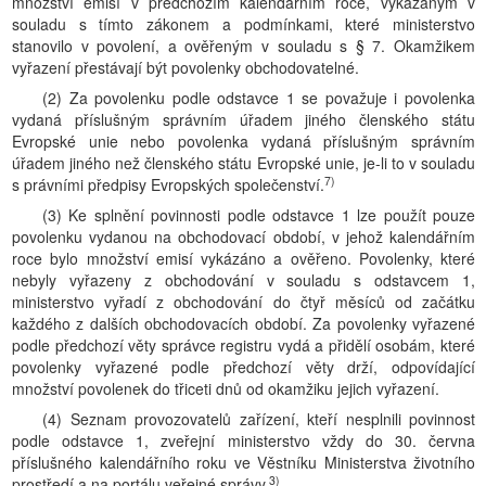
množství emisí v předchozím kalendářním roce, vykázaným v
souladu s tímto zákonem a podmínkami, které ministerstvo
stanovilo v povolení, a ověřeným v souladu s § 7. Okamžikem
vyřazení přestávají být povolenky obchodovatelné.
(2) Za povolenku podle odstavce 1 se považuje i povolenka
vydaná příslušným správním úřadem jiného členského státu
Evropské unie nebo povolenka vydaná příslušným správním
úřadem jiného než členského státu Evropské unie, je-li to v souladu
7)
s právními předpisy Evropských společenství.
(3) Ke splnění povinnosti podle odstavce 1 lze použít pouze
povolenku vydanou na obchodovací období, v jehož kalendářním
roce bylo množství emisí vykázáno a ověřeno. Povolenky, které
nebyly vyřazeny z obchodování v souladu s odstavcem 1,
ministerstvo vyřadí z obchodování do čtyř měsíců od začátku
každého z dalších obchodovacích období. Za povolenky vyřazené
podle předchozí věty správce registru vydá a přidělí osobám, které
povolenky vyřazené podle předchozí věty drží, odpovídající
množství povolenek do třiceti dnů od okamžiku jejich vyřazení.
(4) Seznam provozovatelů zařízení, kteří nesplnili povinnost
podle odstavce 1, zveřejní ministerstvo vždy do 30. června
příslušného kalendářního roku ve Věstníku Ministerstva životního
3)
prostředí a na portálu veřejné správy.