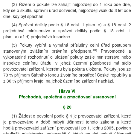
(3) Řízení o pokutě lze zahájit nejpozději do 1 roku ode dne,
kdy se o skutku správní úřad dozvěděl, nejpozději však do 3 let ode
dne, kdy byl spáchán.
(4) Správní delikty podle § 18 odst. 1 písm. e) a § 18 odst. 2
projednává ministerstvo a správní delikty podle § 18 odst. 1
písm. a) až d) projednává inspekce.
(5) Pokuty vybírá a vymáhá příslušný celní úřad postupem
10)
stanoveným zvláštním právním předpisem.
Pravomocné a
vykonatelné rozhodnutí o uložení pokuty zašle ministerstvo nebo
inspekce celnímu úřadu, v jehož územní působnosti má sídlo
provozovatel zařízení, kterému byla pokuta uložena. Pokuty jsou ze
70 % příjmem Státního fondu životního prostředí České republiky a
z 30 % příjmem kraje, na jehož území se zařízení nachází.
Hlava VI
Přechodná, společná a zmocňovací ustanovení
§ 20
(1) Žádost o povolení podle § 4 je provozovatel zařízení, které
je provozováno v době nabytí účinnosti tohoto zákona a které
hodlá provozovatel zařízení provozovat i po 1. lednu 2005, povinen
předložit ministerstvu nejpozději 6 týdnů po dni nabytí účinnosti