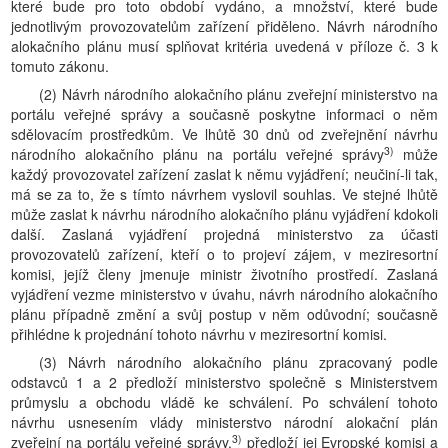
které bude pro toto období vydáno, a množství, které bude
jednotlivým provozovatelům zařízení přiděleno. Návrh národního
alokačního plánu musí splňovat kritéria uvedená v příloze č. 3 k
tomuto zákonu.
(2) Návrh národního alokačního plánu zveřejní ministerstvo na
portálu veřejné správy a současně poskytne informaci o něm
sdělovacím prostředkům. Ve lhůtě 30 dnů od zveřejnění návrhu
3)
národního alokačního plánu na portálu veřejné správy
může
každý provozovatel zařízení zaslat k němu vyjádření; neučiní-li tak,
má se za to, že s tímto návrhem vyslovil souhlas. Ve stejné lhůtě
může zaslat k návrhu národního alokačního plánu vyjádření kdokoli
další. Zaslaná vyjádření projedná ministerstvo za účasti
provozovatelů zařízení, kteří o to projeví zájem, v meziresortní
komisi, jejíž členy jmenuje ministr životního prostředí. Zaslaná
vyjádření vezme ministerstvo v úvahu, návrh národního alokačního
plánu případně změní a svůj postup v něm odůvodní; současně
přihlédne k projednání tohoto návrhu v meziresortní komisi.
(3) Návrh národního alokačního plánu zpracovaný podle
odstavců 1 a 2 předloží ministerstvo společně s Ministerstvem
průmyslu a obchodu vládě ke schválení. Po schválení tohoto
návrhu usnesením vlády ministerstvo národní alokační plán
3)
zveřejní na portálu veřejné správy,
předloží jej Evropské komisi a