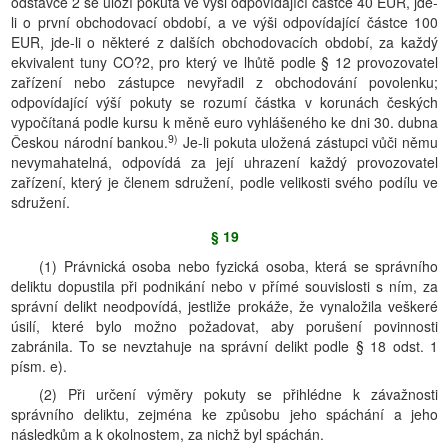
odstavce 2 se uloží pokuta ve výši odpovídající částce 40 EUR, jde-
li o první obchodovací období, a ve výši odpovídající částce 100
EUR, jde-li o některé z dalších obchodovacích období, za každý
ekvivalent tuny CO?2, pro který ve lhůtě podle § 12 provozovatel
zařízení nebo zástupce nevyřadil z obchodování povolenku;
odpovídající výší pokuty se rozumí částka v korunách českých
vypočítaná podle kursu k měně euro vyhlášeného ke dni 30. dubna
9)
Českou národní bankou.
Je-li pokuta uložená zástupci vůči němu
nevymahatelná, odpovídá za její uhrazení každý provozovatel
zařízení, který je členem sdružení, podle velikosti svého podílu ve
sdružení.
§ 19
(1) Právnická osoba nebo fyzická osoba, která se správního
deliktu dopustila při podnikání nebo v přímé souvislosti s ním, za
správní delikt neodpovídá, jestliže prokáže, že vynaložila veškeré
úsilí, které bylo možno požadovat, aby porušení povinnosti
zabránila. To se nevztahuje na správní delikt podle § 18 odst. 1
písm. e).
(2) Při určení výměry pokuty se přihlédne k závažnosti
správního deliktu, zejména ke způsobu jeho spáchání a jeho
následkům a k okolnostem, za nichž byl spáchán.