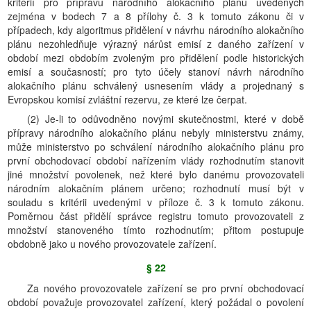
kritérií pro přípravu národního alokačního plánu uvedených
zejména v bodech 7 a 8 přílohy č. 3 k tomuto zákonu či v
případech, kdy algoritmus přidělení v návrhu národního alokačního
plánu nezohledňuje výrazný nárůst emisí z daného zařízení v
období mezi obdobím zvoleným pro přidělení podle historických
emisí a současností; pro tyto účely stanoví návrh národního
alokačního plánu schválený usnesením vlády a projednaný s
Evropskou komisí zvláštní rezervu, ze které lze čerpat.
(2) Je-li to odůvodněno novými skutečnostmi, které v době
přípravy národního alokačního plánu nebyly ministerstvu známy,
může ministerstvo po schválení národního alokačního plánu pro
první obchodovací období nařízením vlády rozhodnutím stanovit
jiné množství povolenek, než které bylo danému provozovateli
národním alokačním plánem určeno; rozhodnutí musí být v
souladu s kritérii uvedenými v příloze č. 3 k tomuto zákonu.
Poměrnou část přidělí správce registru tomuto provozovateli z
množství stanoveného tímto rozhodnutím; přitom postupuje
obdobně jako u nového provozovatele zařízení.
§ 22
Za nového provozovatele zařízení se pro první obchodovací
období považuje provozovatel zařízení, který požádal o povolení