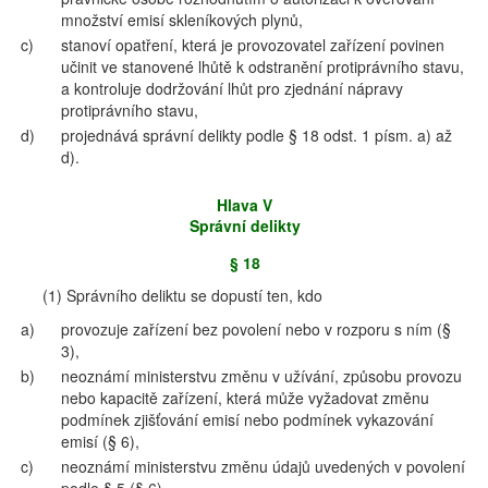
množství emisí skleníkových plynů,
c)
stanoví opatření, která je provozovatel zařízení povinen
učinit ve stanovené lhůtě k odstranění protiprávního stavu,
a kontroluje dodržování lhůt pro zjednání nápravy
protiprávního stavu,
d)
projednává správní delikty podle § 18 odst. 1 písm. a) až
d).
Hlava V
Správní delikty
§ 18
(1) Správního deliktu se dopustí ten, kdo
a)
provozuje zařízení bez povolení nebo v rozporu s ním (§
3),
b)
neoznámí ministerstvu změnu v užívání, způsobu provozu
nebo kapacitě zařízení, která může vyžadovat změnu
podmínek zjišťování emisí nebo podmínek vykazování
emisí (§ 6),
c)
neoznámí ministerstvu změnu údajů uvedených v povolení