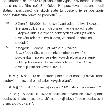
Bezúhonnost se prokazuje předložením výpisu z evidence Rejstříku
trestů ne staršího než 3 měsíce. Při posuzování bezúhonnosti
státních příslušníků členských států Evropské unie se postupuje
11b)
podle zvláštního právního předpisu.
11b)
Zákon č. 18/2004 Sb., o uznávání odborné kvalifikace a
jiné způsobilosti státních příslušníků členských států
Evropské unie a o změně některých zákonů (zákon o
uznávání odborné kvalifikace), ve znění pozdějších
předpisů.
11c)
Kategorie uvedené v příloze č. 1 k zákonu
č. 695/2004 Sb., o podmínkách obchodování s
povolenkami na emise skleníkových plynů a o změně
některých zákonů.".Dosavadní odstavce 7 až 19 se
označují jako odstavce 9 až 21.
5. V § 15 odst. 13 se na konci písmene c) doplňují slova "nebo
ověřování množství emisí skleníkových plynů".
6. V § 15 odst. 15 písm. a) se číslo "10" nahrazuje číslem "12".
7. V § 15 odst. 16 úvodní části ustanovení se slova "podle
odstavce 1 písm. a), b) a d)" nahrazují slovy "podle odstavce 1
písm. a), b), d) a e)".