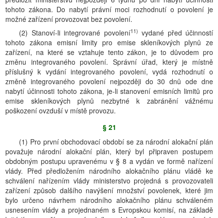
tohoto zákona. Do nabytí právní moci rozhodnutí o povolení je
možné zařízení provozovat bez povolení.
11)
(2) Stanoví-li integrované povolení
vydané před účinností
tohoto zákona emisní limity pro emise skleníkových plynů ze
zařízení, na které se vztahuje tento zákon, je to důvodem pro
změnu integrovaného povolení. Správní úřad, který je místně
příslušný k vydání integrovaného povolení, vydá rozhodnutí o
změně integrovaného povolení nejpozději do 30 dnů ode dne
nabytí účinnosti tohoto zákona, je-li stanovení emisních limitů pro
emise skleníkových plynů nezbytné k zabránění vážnému
poškození ovzduší v místě provozu.
§ 21
(1) Pro první obchodovací období se za národní alokační plán
považuje národní alokační plán, který byl připraven postupem
obdobným postupu upravenému v § 8 a vydán ve formě nařízení
vlády. Před předložením národního alokačního plánu vládě ke
schválení nařízením vlády ministerstvo projedná s provozovateli
zařízení způsob dalšího navýšení množství povolenek, které jim
bylo určeno návrhem národního alokačního plánu schváleném
usnesením vlády a projednaném s Evropskou komisí, na základě