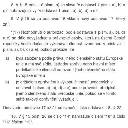
8. V § 15 odst. 16 písm. b) se slova "v odstavci 1 písm. a), b) a
d)" nahrazují slovy "v odstavci 1 písm. a), b), d) a e)".
9. V § 15 se za odstavec 16 vkládá nový odstavec 17, který
zní:
"(17) Rozhodnutí o autorizaci podle odstavce 1 písm. a), b), d)
a e) se dále nevyžaduje u právnické osoby, která na území České
republiky hodlá dočasně vykonávat činnost uvedenou v odstavci 1
písm. a), b), d) a e), pokud prokáže, že
a)
byla založena podle práva jiného členského státu Evropské
unie a má své sídlo, ústřední správu nebo hlavní místo
podnikatelské činnosti na území jiného členského státu
Evropské unie a
b)
je držitelem oprávnění k výkonu činností uvedených v
odstavci 1 písm. a), b), d) a e) podle právních předpisů
jiného členského státu Evropské unie, pokud se v tomto
státě takové oprávnění vyžaduje.".
Dosavadní odstavce 17 až 21 se označují jako odstavce 18 až 22.
10. V § 15 odst. 20 se číslo "14" nahrazuje číslem "16" a číslo
"16" číslem "19".