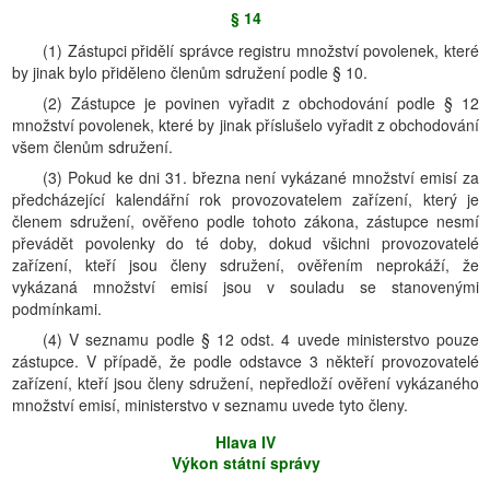
§ 14
(1) Zástupci přidělí správce registru množství povolenek, které
by jinak bylo přiděleno členům sdružení podle § 10.
(2) Zástupce je povinen vyřadit z obchodování podle § 12
množství povolenek, které by jinak příslušelo vyřadit z obchodování
všem členům sdružení.
(3) Pokud ke dni 31. března není vykázané množství emisí za
předcházející kalendářní rok provozovatelem zařízení, který je
členem sdružení, ověřeno podle tohoto zákona, zástupce nesmí
převádět povolenky do té doby, dokud všichni provozovatelé
zařízení, kteří jsou členy sdružení, ověřením neprokáží, že
vykázaná množství emisí jsou v souladu se stanovenými
podmínkami.
(4) V seznamu podle § 12 odst. 4 uvede ministerstvo pouze
zástupce. V případě, že podle odstavce 3 někteří provozovatelé
zařízení, kteří jsou členy sdružení, nepředloží ověření vykázaného
množství emisí, ministerstvo v seznamu uvede tyto členy.
Hlava IV
Výkon státní správy