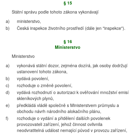
§ 15
Státní správu podle tohoto zákona vykonávají
a)
ministerstvo,
b)
Česká inspekce životního prostředí (dále jen "inspekce").
§ 16
Ministerstvo
Ministerstvo
a)
vykonává státní dozor, zejména dozírá, jak osoby dodržují
ustanovení tohoto zákona,
b)
vydává povolení,
c)
rozhoduje o změně povolení,
d)
vydává rozhodnutí o autorizaci k ověřování množství emisí
skleníkových plynů,
e)
předkládá vládě společně s Ministerstvem průmyslu a
obchodu návrh národního alokačního plánu,
f)
rozhoduje o vydání a přidělení dalších povolenek
provozovateli zařízení, jehož činnost ovlivnila
neodvratitelná událost nemající původ v provozu zařízení,