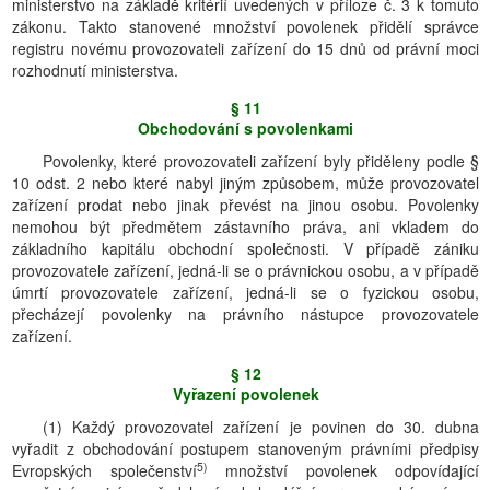
ministerstvo na základě kritérií uvedených v příloze č. 3 k tomuto
zákonu. Takto stanovené množství povolenek přidělí správce
registru novému provozovateli zařízení do 15 dnů od právní moci
rozhodnutí ministerstva.
§ 11
Obchodování s povolenkami
Povolenky, které provozovateli zařízení byly přiděleny podle §
10 odst. 2 nebo které nabyl jiným způsobem, může provozovatel
zařízení prodat nebo jinak převést na jinou osobu. Povolenky
nemohou být předmětem zástavního práva, ani vkladem do
základního kapitálu obchodní společnosti. V případě zániku
provozovatele zařízení, jedná-li se o právnickou osobu, a v případě
úmrtí provozovatele zařízení, jedná-li se o fyzickou osobu,
přecházejí povolenky na právního nástupce provozovatele
zařízení.
§ 12
Vyřazení povolenek
(1) Každý provozovatel zařízení je povinen do 30. dubna
vyřadit z obchodování postupem stanoveným právními předpisy
5)
Evropských společenství
množství povolenek odpovídající