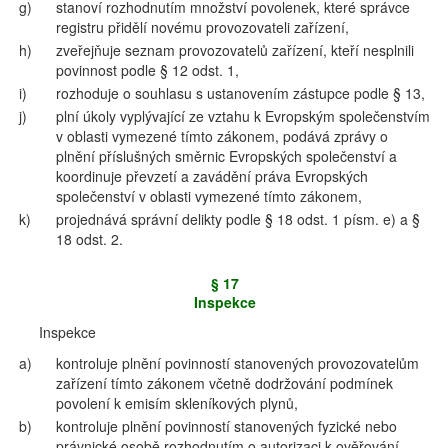
g)
stanoví rozhodnutím množství povolenek, které správce
registru přidělí novému provozovateli zařízení,
h)
zveřejňuje seznam provozovatelů zařízení, kteří nesplnili
povinnost podle § 12 odst. 1,
i)
rozhoduje o souhlasu s ustanovením zástupce podle § 13,
j)
plní úkoly vyplývající ze vztahu k Evropským společenstvím
v oblasti vymezené tímto zákonem, podává zprávy o
plnění příslušných směrnic Evropských společenství a
koordinuje převzetí a zavádění práva Evropských
společenství v oblasti vymezené tímto zákonem,
k)
projednává správní delikty podle § 18 odst. 1 písm. e) a §
18 odst. 2.
§ 17
Inspekce
Inspekce
a)
kontroluje plnění povinností stanovených provozovatelům
zařízení tímto zákonem včetně dodržování podmínek
povolení k emisím skleníkových plynů,
b)
kontroluje plnění povinností stanovených fyzické nebo
právnické osobě rozhodnutím o autorizaci k ověřování