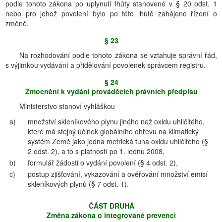
podle tohoto zákona po uplynutí lhůty stanovené v § 20 odst. 1
nebo pro jehož povolení bylo po této lhůtě zahájeno řízení o
změně.
§ 23
Na rozhodování podle tohoto zákona se vztahuje správní řád,
s výjimkou vydávání a přidělování povolenek správcem registru.
§ 24
Zmocnění k vydání prováděcích právních předpisů
Ministerstvo stanoví vyhláškou
a)
množství skleníkového plynu jiného než oxidu uhličitého,
které má stejný účinek globálního ohřevu na klimatický
systém Země jako jedna metrická tuna oxidu uhličitého (§
2 odst. 2), a to s platností po 1. lednu 2008,
b)
formulář žádosti o vydání povolení (§ 4 odst. 2),
c)
postup zjišťování, vykazování a ověřování množství emisí
skleníkových plynů (§ 7 odst. 1).
ČÁST DRUHÁ
Změna zákona o integrované prevenci