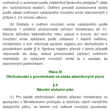
2)
rozhodnutí o autorizaci podle zvláštníhoprávního předpisu
(dále
jen "autorizovaná osoba"). Ověření provádí autorizovaná osoba
podle zásad ověřování vykázaného množství emisí stanovených v
příloze č. 2 k tomuto zákonu.
(3) Doklady o ověření množství emisí vykázaného podle
odstavce 1 předloží provozovatel zařízení ministerstvu do 31.
března běžného kalendářního roku; pokud k tomuto dni není
množství emisí vykázané podle odstavce 1 kladně ověřeno,
ministerstvo o tom informuje správce registru pro obchodování s
povolenkami podle § 9. Správce registru převod v tomto případě
neprovede do doby, dokud provozovatel zařízení ověřením
neprokáže, že vykázané množství emisí je v souladu se
stanovenými podmínkami.
Hlava III
Obchodování s povolenkami na emise skleníkových plynů
§ 8
Národní alokační plán
(1) Pro každé obchodovací období připraví ministerstvo ve
spolupráci s Ministerstvem průmyslu a obchodu návrh národního
alokačního plánu, ve kterém určí celkové množství povolenek,