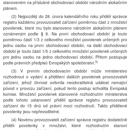
stanoveném na příslušné obchodovací období národním alokačním
plánem.
(2) Nejpozději do 28. února kalendářního roku přidělí správce
registru každému provozovateli zařízení poměrnou část z množství
povolenek, které mu bylo stanoveno národním alokačním plánem
oznámeným podle § 8. Na první obchodovací období je touto
poměrnou částí 1/3 z celkového množství povolenek určených pro
jednu osobu na první obchodovací období, na další obchodovací
období je touto částí 1/5 z celkového množství povolenek určených
pro jednu osobu na jedno obchodovací období. Přitom postupuje
5)
podle právních předpisů Evropských společenství.
(3) V prvním obchodovacím období může ministerstvo
rozhodnout o vydání a přidělení dalších povolenek provozovateli
zařízení, jehož činnost ovlivnila neodvratitelná událost nemající
původ v provozu zařízení, pokud tento postup schválila Evropská
komise. Množství povolenek stanovené rozhodnutím ministerstva
podle tohoto ustanovení přidělí správce registru provozovateli
zařízení do 15 dnů od právní moci rozhodnutí. Takto přidělené
povolenky jsou nepřevoditelné.
(4) Novému provozovateli zařízení správce registru dodatečně
přidělí povolenky v množství, které rozhodnutím stanoví