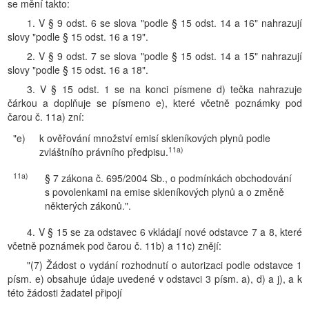
se mění takto:
1. V § 9 odst. 6 se slova "podle § 15 odst. 14 a 16" nahrazují
slovy "podle § 15 odst. 16 a 19".
2. V § 9 odst. 7 se slova "podle § 15 odst. 14 a 15" nahrazují
slovy "podle § 15 odst. 16 a 18".
3. V § 15 odst. 1 se na konci písmene d) tečka nahrazuje
čárkou a doplňuje se písmeno e), které včetně poznámky pod
čarou č. 11a) zní:
"e)
k ověřování množství emisí skleníkových plynů podle
11a)
zvláštního právního předpisu.
11a)
§ 7 zákona č. 695/2004 Sb., o podmínkách obchodování
s povolenkami na emise skleníkových plynů a o změně
některých zákonů.".
4. V § 15 se za odstavec 6 vkládají nové odstavce 7 a 8, které
včetně poznámek pod čarou č. 11b) a 11c) znějí:
"(7) Žádost o vydání rozhodnutí o autorizaci podle odstavce 1
písm. e) obsahuje údaje uvedené v odstavci 3 písm. a), d) a j), a k
této žádosti žadatel připojí