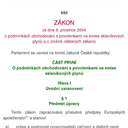
695
ZÁKON
ze dne 9. prosince 2004
o podmínkách obchodování s povolenkami na emise skleníkových
plynů a o změně některých zákonů
Parlament se usnesl na tomto zákoně České republiky:
ČÁST PRVNĺ
O podmínkách obchodování s povolenkami na emise
skleníkových plynů
Hlava I
Úvodní ustanovení
§ 1
Předmět úpravy
Tento zákon zapracovává příslušné předpisy Evropských
1)
společenství
a stanoví
a)
práva a povinnosti provozovatelů zařízení a dalších osob