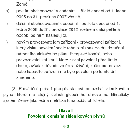
Země,
h)
prvním obchodovacím obdobím - tříleté období od 1. ledna
2005 do 31. prosince 2007 včetně,
i)
dalšími obchodovacími obdobími - pětileté období od 1.
ledna 2008 do 31. prosince 2012 včetně a další pětiletá
období po něm následující,
j)
novým provozovatelem zařízení - provozovatel zařízení,
který získal povolení podle tohoto zákona po dni doručení
národního alokačního plánu Evropské komisi, nebo
provozovatel zařízení, který získal povolení před tímto
dnem, avšak z důvodu změn v užívání, způsobu provozu
nebo kapacitě zařízení mu bylo povolení po tomto dni
změněno.
(2) Prováděcí právní předpis stanoví množství skleníkového
plynu, které má stejný účinek globálního ohřevu na klimatický
systém Země jako jedna metrická tuna oxidu uhličitého.
Hlava II
Povolení k emisím skleníkových plynů
§ 3