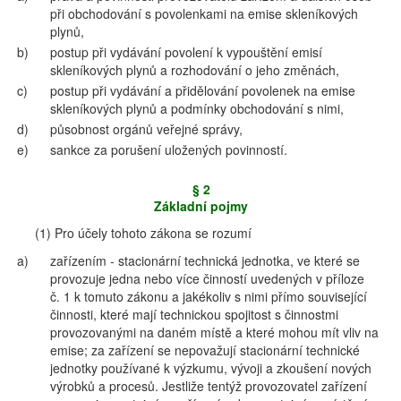
při obchodování s povolenkami na emise skleníkových
plynů,
b)
postup při vydávání povolení k vypouštění emisí
skleníkových plynů a rozhodování o jeho změnách,
c)
postup při vydávání a přidělování povolenek na emise
skleníkových plynů a podmínky obchodování s nimi,
d)
působnost orgánů veřejné správy,
e)
sankce za porušení uložených povinností.
§ 2
Základní pojmy
(1) Pro účely tohoto zákona se rozumí
a)
zařízením - stacionární technická jednotka, ve které se
provozuje jedna nebo více činností uvedených v příloze
č. 1 k tomuto zákonu a jakékoliv s nimi přímo související
činnosti, které mají technickou spojitost s činnostmi
provozovanými na daném místě a které mohou mít vliv na
emise; za zařízení se nepovažují stacionární technické
jednotky používané k výzkumu, vývoji a zkoušení nových
výrobků a procesů. Jestliže tentýž provozovatel zařízení