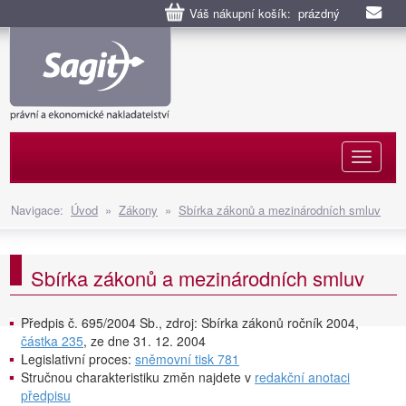
Váš nákupní košík: prázdný
Naviga
Navigace:
Úvod
»
Zákony
»
Sbírka zákonů a mezinárodních smluv
Sbírka zákonů a mezinárodních smluv
Předpis č. 695/2004 Sb., zdroj: Sbírka zákonů ročník 2004,
částka 235
, ze dne 31. 12. 2004
Legislativní proces:
sněmovní tisk 781
Stručnou charakteristiku změn najdete v
redakční anotaci
předpisu