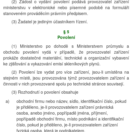
(2) Žádost o vydání povolení podává provozovatel zařízení
ministerstvu v elektronické nebo písemné podobě na formuláři
stanoveném prováděcím právním předpisem.
(3) Žadatel je jediným účastníkem řízení.
§ 5
Povolení
(1) Ministerstvo po dohodě s Ministerstvem průmyslu a
obchodu povolení vydá v případě, že provozovatel zařízení
prokáže dostatečné materiální, technické a organizační vybavení
ke zjišťování a vykazování emisí skleníkových plynů.
(2) Povolení lze vydat pro více zařízení, jsou-li umístěna na
stejném místě, jsou provozována týmž provozovatelem zařízení a
činnosti v nich provozované spolu po technické stránce souvisejí.
(3) Rozhodnutí o povolení obsahuje
a)
obchodní firmu nebo název, sídlo, identifikační číslo, pokud
je přiděleno, je-li provozovatelem zařízení právnická
osoba, anebo jméno, popřípadě jména, příjmení,
popřípadě obchodní firmu, místo podnikání a identifikační
číslo, pokud je přiděleno, je-li provozovatelem zařízení
fyzická osoba, která je podnikatelem,