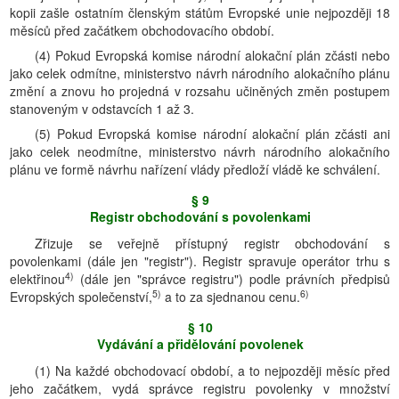
kopii zašle ostatním členským státům Evropské unie nejpozději 18
měsíců před začátkem obchodovacího období.
(4) Pokud Evropská komise národní alokační plán zčásti nebo
jako celek odmítne, ministerstvo návrh národního alokačního plánu
změní a znovu ho projedná v rozsahu učiněných změn postupem
stanoveným v odstavcích 1 až 3.
(5) Pokud Evropská komise národní alokační plán zčásti ani
jako celek neodmítne, ministerstvo návrh národního alokačního
plánu ve formě návrhu nařízení vlády předloží vládě ke schválení.
§ 9
Registr obchodování s povolenkami
Zřizuje se veřejně přístupný registr obchodování s
povolenkami (dále jen "registr"). Registr spravuje operátor trhu s
4)
elektřinou
(dále jen "správce registru") podle právních předpisů
5)
6)
Evropských společenství,
a to za sjednanou cenu.
§ 10
Vydávání a přidělování povolenek
(1) Na každé obchodovací období, a to nejpozději měsíc před
jeho začátkem, vydá správce registru povolenky v množství