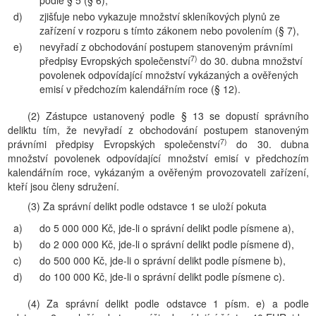
podle § 5 (§ 6),
d)
zjišťuje nebo vykazuje množství skleníkových plynů ze
zařízení v rozporu s tímto zákonem nebo povolením (§ 7),
e)
nevyřadí z obchodování postupem stanoveným právními
7)
předpisy Evropských společenství
do 30. dubna množství
povolenek odpovídající množství vykázaných a ověřených
emisí v předchozím kalendářním roce (§ 12).
(2) Zástupce ustanovený podle § 13 se dopustí správního
deliktu tím, že nevyřadí z obchodování postupem stanoveným
7)
právními předpisy Evropských společenství
do 30. dubna
množství povolenek odpovídající množství emisí v předchozím
kalendářním roce, vykázaným a ověřeným provozovateli zařízení,
kteří jsou členy sdružení.
(3) Za správní delikt podle odstavce 1 se uloží pokuta
a)
do 5 000 000 Kč, jde-li o správní delikt podle písmene a),
b)
do 2 000 000 Kč, jde-li o správní delikt podle písmene d),
c)
do 500 000 Kč, jde-li o správní delikt podle písmene b),
d)
do 100 000 Kč, jde-li o správní delikt podle písmene c).
(4) Za správní delikt podle odstavce 1 písm. e) a podle