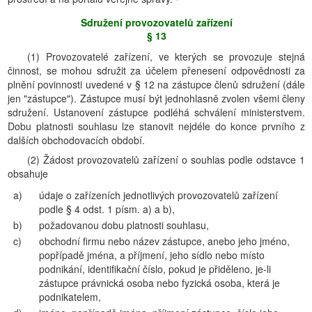
Sdružení provozovatelů zařízení
§ 13
(1) Provozovatelé zařízení, ve kterých se provozuje stejná
činnost, se mohou sdružit za účelem přenesení odpovědnosti za
plnění povinnosti uvedené v § 12 na zástupce členů sdružení (dále
jen "zástupce"). Zástupce musí být jednohlasně zvolen všemi členy
sdružení. Ustanovení zástupce podléhá schválení ministerstvem.
Dobu platnosti souhlasu lze stanovit nejdéle do konce prvního z
dalších obchodovacích období.
(2) Žádost provozovatelů zařízení o souhlas podle odstavce 1
obsahuje
a)
údaje o zařízeních jednotlivých provozovatelů zařízení
podle § 4 odst. 1 písm. a) a b),
b)
požadovanou dobu platnosti souhlasu,
c)
obchodní firmu nebo název zástupce, anebo jeho jméno,
popřípadě jména, a příjmení, jeho sídlo nebo místo
podnikání, identifikační číslo, pokud je přiděleno, je-li
zástupce právnická osoba nebo fyzická osoba, která je
podnikatelem,