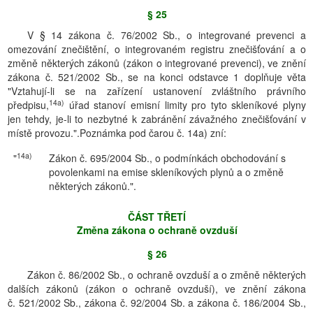
§ 25
V § 14 zákona č. 76/2002 Sb., o integrované prevenci a
omezování znečištění, o integrovaném registru znečišťování a o
změně některých zákonů (zákon o integrované prevenci), ve znění
zákona č. 521/2002 Sb., se na konci odstavce 1 doplňuje věta
"Vztahují-li se na zařízení ustanovení zvláštního právního
14a)
předpisu,
úřad stanoví emisní limity pro tyto skleníkové plyny
jen tehdy, je-li to nezbytné k zabránění závažného znečišťování v
místě provozu.".Poznámka pod čarou č. 14a) zní:
14a)
"
Zákon č. 695/2004 Sb., o podmínkách obchodování s
povolenkami na emise skleníkových plynů a o změně
některých zákonů.".
ČÁST TŘETĺ
Změna zákona o ochraně ovzduší
§ 26
Zákon č. 86/2002 Sb., o ochraně ovzduší a o změně některých
dalších zákonů (zákon o ochraně ovzduší), ve znění zákona
č. 521/2002 Sb., zákona č. 92/2004 Sb. a zákona č. 186/2004 Sb.,