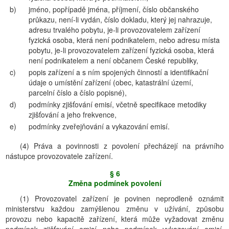
b)
jméno, popřípadě jména, příjmení, číslo občanského
průkazu, není-li vydán, číslo dokladu, který jej nahrazuje,
adresu trvalého pobytu, je-li provozovatelem zařízení
fyzická osoba, která není podnikatelem, nebo adresu místa
pobytu, je-li provozovatelem zařízení fyzická osoba, která
není podnikatelem a není občanem České republiky,
c)
popis zařízení a s ním spojených činností a identifikační
údaje o umístění zařízení (obec, katastrální území,
parcelní číslo a číslo popisné),
d)
podmínky zjišťování emisí, včetně specifikace metodiky
zjišťování a jeho frekvence,
e)
podmínky zveřejňování a vykazování emisí.
(4) Práva a povinnosti z povolení přecházejí na právního
nástupce provozovatele zařízení.
§ 6
Změna podmínek povolení
(1) Provozovatel zařízení je povinen neprodleně oznámit
ministerstvu každou zamýšlenou změnu v užívání, způsobu
provozu nebo kapacitě zařízení, která může vyžadovat změnu