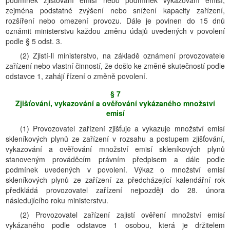
podmínek zjišťování emisí nebo podmínek vykazování emisí,
zejména podstatné zvýšení nebo snížení kapacity zařízení,
rozšíření nebo omezení provozu. Dále je povinen do 15 dnů
oznámit ministerstvu každou změnu údajů uvedených v povolení
podle § 5 odst. 3.
(2) Zjistí-li ministerstvo, na základě oznámení provozovatele
zařízení nebo vlastní činností, že došlo ke změně skutečností podle
odstavce 1, zahájí řízení o změně povolení.
§ 7
Zjišťování, vykazování a ověřování vykázaného množství
emisí
(1) Provozovatel zařízení zjišťuje a vykazuje množství emisí
skleníkových plynů ze zařízení v rozsahu a postupem zjišťování,
vykazování a ověřování množství emisí skleníkových plynů
stanoveným prováděcím právním předpisem a dále podle
podmínek uvedených v povolení. Výkaz o množství emisí
skleníkových plynů ze zařízení za předcházející kalendářní rok
předkládá provozovatel zařízení nejpozději do 28. února
následujícího roku ministerstvu.
(2) Provozovatel zařízení zajistí ověření množství emisí
vykázaného podle odstavce 1 osobou, která je držitelem