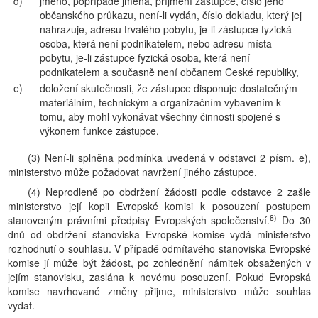
d)
jméno, popřípadě jména, příjmení zástupce, číslo jeho
občanského průkazu, není-li vydán, číslo dokladu, který jej
nahrazuje, adresu trvalého pobytu, je-li zástupce fyzická
osoba, která není podnikatelem, nebo adresu místa
pobytu, je-li zástupce fyzická osoba, která není
podnikatelem a současně není občanem České republiky,
e)
doložení skutečnosti, že zástupce disponuje dostatečným
materiálním, technickým a organizačním vybavením k
tomu, aby mohl vykonávat všechny činnosti spojené s
výkonem funkce zástupce.
(3) Není-li splněna podmínka uvedená v odstavci 2 písm. e),
ministerstvo může požadovat navržení jiného zástupce.
(4) Neprodleně po obdržení žádosti podle odstavce 2 zašle
ministerstvo její kopii Evropské komisi k posouzení postupem
8)
stanoveným právními předpisy Evropských společenství.
Do 30
dnů od obdržení stanoviska Evropské komise vydá ministerstvo
rozhodnutí o souhlasu. V případě odmítavého stanoviska Evropské
komise jí může být žádost, po zohlednění námitek obsažených v
jejím stanovisku, zaslána k novému posouzení. Pokud Evropská
komise navrhované změny přijme, ministerstvo může souhlas
vydat.