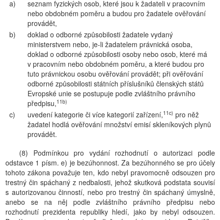
a)
seznam fyzických osob, které jsou k žadateli v pracovním
nebo obdobném poměru a budou pro žadatele ověřování
provádět,
b)
doklad o odborné způsobilosti žadatele vydaný
ministerstvem nebo, je-li žadatelem právnická osoba,
doklad o odborné způsobilosti osoby nebo osob, které má
v pracovním nebo obdobném poměru, a které budou pro
tuto právnickou osobu ověřování provádět; při ověřování
odborné způsobilosti státních příslušníků členských států
Evropské unie se postupuje podle zvláštního právního
11b)
předpisu,
11c)
c)
uvedení kategorie či více kategorií zařízení,
pro něž
žadatel hodlá ověřování množství emisí skleníkových plynů
provádět.
(8) Podmínkou pro vydání rozhodnutí o autorizaci podle
odstavce 1 písm. e) je bezúhonnost. Za bezúhonného se pro účely
tohoto zákona považuje ten, kdo nebyl pravomocně odsouzen pro
trestný čin spáchaný z nedbalosti, jehož skutková podstata souvisí
s autorizovanou činností, nebo pro trestný čin spáchaný úmyslně,
anebo se na něj podle zvláštního právního předpisu nebo
rozhodnutí prezidenta republiky hledí, jako by nebyl odsouzen.