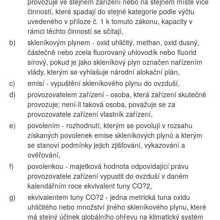
provozuje ve stejném zařízení nebo na stejném místě více
činností, které spadají do stejné kategorie podle výčtu
uvedeného v příloze č. 1 k tomuto zákonu, kapacity v
rámci těchto činností se sčítají,
b)
skleníkovým plynem - oxid uhličitý, methan, oxid dusný,
částečně nebo zcela fluorovaný uhlovodík nebo fluorid
sírový, pokud je jako skleníkový plyn označen nařízením
vlády, kterým se vyhlašuje národní alokační plán,
c)
emisí - vypuštění skleníkového plynu do ovzduší,
d)
provozovatelem zařízení - osoba, která zařízení skutečně
provozuje; není-li taková osoba, považuje se za
provozovatele zařízení vlastník zařízení,
e)
povolením - rozhodnutí, kterým se povolují v rozsahu
získaných povolenek emise skleníkových plynů a kterým
se stanoví podmínky jejich zjišťování, vykazování a
ověřování,
f)
povolenkou - majetková hodnota odpovídající právu
provozovatele zařízení vypustit do ovzduší v daném
kalendářním roce ekvivalent tuny CO?2,
g)
ekvivalentem tuny CO?2 - jedna metrická tuna oxidu
uhličitého nebo množství jiného skleníkového plynu, které
má stejný účinek globálního ohřevu na klimatický systém