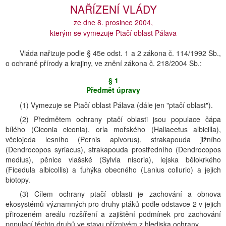
NAŘÍZENÍ VLÁDY
ze dne 8. prosince 2004,
kterým se vymezuje Ptačí oblast Pálava
Vláda nařizuje podle § 45e odst. 1 a 2 zákona č. 114/1992 Sb.,
o ochraně přírody a krajiny, ve znění zákona č. 218/2004 Sb.:
§ 1
Předmět úpravy
(1) Vymezuje se Ptačí oblast Pálava (dále jen "ptačí oblast").
(2) Předmětem ochrany ptačí oblasti jsou populace čápa
bílého (Ciconia ciconia), orla mořského (Haliaeetus albicilla),
včelojeda lesního (Pernis apivorus), strakapouda jižního
(Dendrocopos syriacus), strakapouda prostředního (Dendrocopos
medius), pěnice vlašské (Sylvia nisoria), lejska bělokrkého
(Ficedula albicollis) a ťuhýka obecného (Lanius collurio) a jejich
biotopy.
(3) Cílem ochrany ptačí oblasti je zachování a obnova
ekosystémů významných pro druhy ptáků podle odstavce 2 v jejich
přirozeném areálu rozšíření a zajištění podmínek pro zachování
populací těchto druhů ve stavu příznivém z hlediska ochrany.