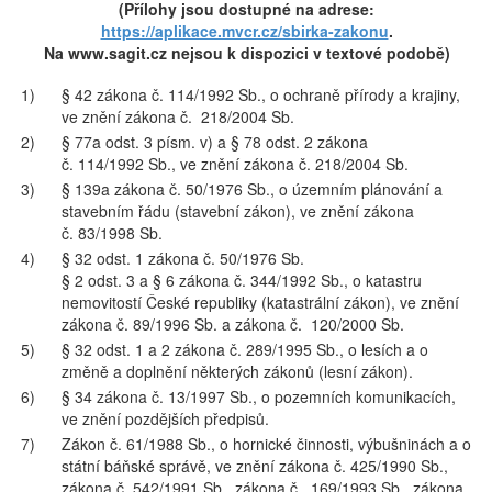
(Přílohy jsou dostupné na adrese:
https://aplikace.mvcr.cz/sbirka-zakonu
.
Na www.sagit.cz nejsou k dispozici v textové podobě)
1)
§ 42 zákona č. 114/1992 Sb., o ochraně přírody a krajiny,
ve znění zákona č. 218/2004 Sb.
2)
§ 77a odst. 3 písm. v) a § 78 odst. 2 zákona
č. 114/1992 Sb., ve znění zákona č. 218/2004 Sb.
3)
§ 139a zákona č. 50/1976 Sb., o územním plánování a
stavebním řádu (stavební zákon), ve znění zákona
č. 83/1998 Sb.
4)
§ 32 odst. 1 zákona č. 50/1976 Sb.
§ 2 odst. 3 a § 6 zákona č. 344/1992 Sb., o katastru
nemovitostí České republiky (katastrální zákon), ve znění
zákona č. 89/1996 Sb. a zákona č. 120/2000 Sb.
5)
§ 32 odst. 1 a 2 zákona č. 289/1995 Sb., o lesích a o
změně a doplnění některých zákonů (lesní zákon).
6)
§ 34 zákona č. 13/1997 Sb., o pozemních komunikacích,
ve znění pozdějších předpisů.
7)
Zákon č. 61/1988 Sb., o hornické činnosti, výbušninách a o
státní báňské správě, ve znění zákona č. 425/1990 Sb.,
zákona č. 542/1991 Sb., zákona č. 169/1993 Sb., zákona