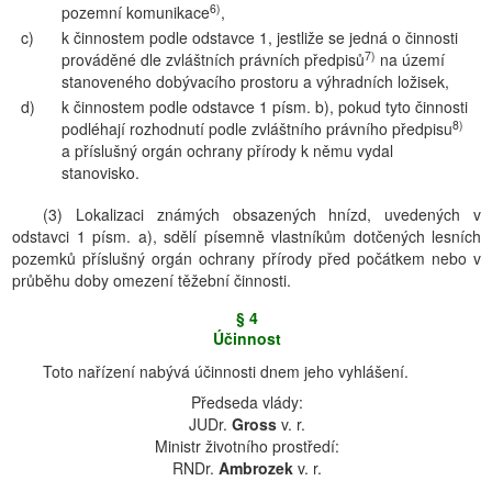
6)
pozemní komunikace
,
c)
k činnostem podle odstavce 1, jestliže se jedná o činnosti
7)
prováděné dle zvláštních právních předpisů
na území
stanoveného dobývacího prostoru a výhradních ložisek,
d)
k činnostem podle odstavce 1 písm. b), pokud tyto činnosti
8)
podléhají rozhodnutí podle zvláštního právního předpisu
a příslušný orgán ochrany přírody k němu vydal
stanovisko.
(3) Lokalizaci známých obsazených hnízd, uvedených v
odstavci 1 písm. a), sdělí písemně vlastníkům dotčených lesních
pozemků příslušný orgán ochrany přírody před počátkem nebo v
průběhu doby omezení těžební činnosti.
§ 4
Účinnost
Toto nařízení nabývá účinnosti dnem jeho vyhlášení.
Předseda vlády:
JUDr.
Gross
v. r.
Ministr životního prostředí:
RNDr.
Ambrozek
v. r.