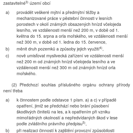
3)
zastavitelné
území obcí
a)
provádět veškeré mýtní a předmýtní těžby a
mechanizované práce v pěstební činnosti v lesních
porostech v okolí známých obsazených hnízd včelojeda
lesního, ve vzdálenosti menší než 200 m, v době od 1.
května do 15. srpna a orla mořského, ve vzdálenosti menší
než 300 m, v době od 1. ledna do 15. července,
4)
b)
měnit druh pozemků a způsoby jejich využití
,
c)
nově umisťovat myslivecká zařízení ve vzdálenosti menší
než 200 m od známých hnízd včelojeda lesního a ve
vzdálenosti menší než 300 m od známých hnízd orla
mořského.
(2) Předchozí souhlas příslušného orgánu ochrany přírody
není třeba
a)
k činnostem podle odstavce 1 písm. a) a c) v případě
opatření, jimiž se předchází nebo brání působení
škodlivých činitelů na les, a k opatřením při vzniku
mimořádných okolností a nepředvídaných škod v lese
5)
podle zvláštního právního předpisu
,
b)
při realizaci činností k zajištění provozní způsobilosti