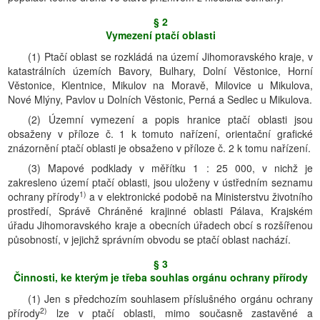
§ 2
Vymezení ptačí oblasti
(1) Ptačí oblast se rozkládá na území Jihomoravského kraje, v
katastrálních územích Bavory, Bulhary, Dolní Věstonice, Horní
Věstonice, Klentnice, Mikulov na Moravě, Milovice u Mikulova,
Nové Mlýny, Pavlov u Dolních Věstonic, Perná a Sedlec u Mikulova.
(2) Územní vymezení a popis hranice ptačí oblasti jsou
obsaženy v příloze č. 1 k tomuto nařízení, orientační grafické
znázornění ptačí oblasti je obsaženo v příloze č. 2 k tomu nařízení.
(3) Mapové podklady v měřítku 1 : 25 000, v nichž je
zakresleno území ptačí oblasti, jsou uloženy v ústředním seznamu
1)
ochrany přírody
a v elektronické podobě na Ministerstvu životního
prostředí, Správě Chráněné krajinné oblasti Pálava, Krajském
úřadu Jihomoravského kraje a obecních úřadech obcí s rozšířenou
působností, v jejichž správním obvodu se ptačí oblast nachází.
§ 3
Činnosti, ke kterým je třeba souhlas orgánu ochrany přírody
(1) Jen s předchozím souhlasem příslušného orgánu ochrany
2)
přírody
lze v ptačí oblasti, mimo současně zastavěné a