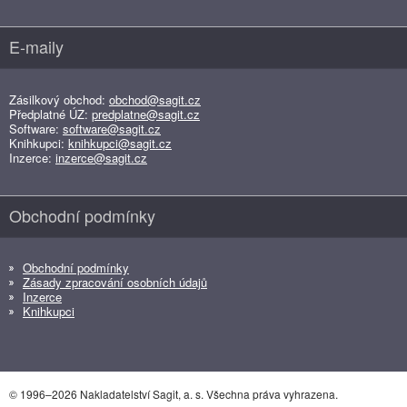
E-maily
Zásilkový obchod:
obchod@sagit.cz
Předplatné ÚZ:
predplatne@sagit.cz
Software:
software@sagit.cz
Knihkupci:
knihkupci@sagit.cz
Inzerce:
inzerce@sagit.cz
Obchodní podmínky
Obchodní podmínky
Zásady zpracování osobních údajů
Inzerce
Knihkupci
© 1996–2026 Nakladatelství Sagit, a. s. Všechna práva vyhrazena.