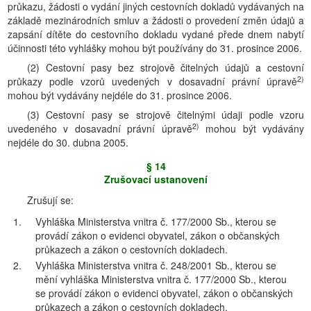
průkazu, žádosti o vydání jiných cestovních dokladů vydávaných na
základě mezinárodních smluv a žádosti o provedení změn údajů a
zapsání dítěte do cestovního dokladu vydané přede dnem nabytí
účinnosti této vyhlášky mohou být používány do 31. prosince 2006.
(2) Cestovní pasy bez strojově čitelných údajů a cestovní
2)
průkazy podle vzorů uvedených v dosavadní právní úpravě
mohou být vydávány nejdéle do 31. prosince 2006.
(3) Cestovní pasy se strojově čitelnými údaji podle vzoru
2)
uvedeného v dosavadní právní úpravě
mohou být vydávány
nejdéle do 30. dubna 2005.
§ 14
Zrušovací ustanovení
Zrušují se:
1.
Vyhláška Ministerstva vnitra č. 177/2000 Sb., kterou se
provádí zákon o evidenci obyvatel, zákon o občanských
průkazech a zákon o cestovních dokladech.
2.
Vyhláška Ministerstva vnitra č. 248/2001 Sb., kterou se
mění vyhláška Ministerstva vnitra č. 177/2000 Sb., kterou
se provádí zákon o evidenci obyvatel, zákon o občanských
průkazech a zákon o cestovních dokladech.