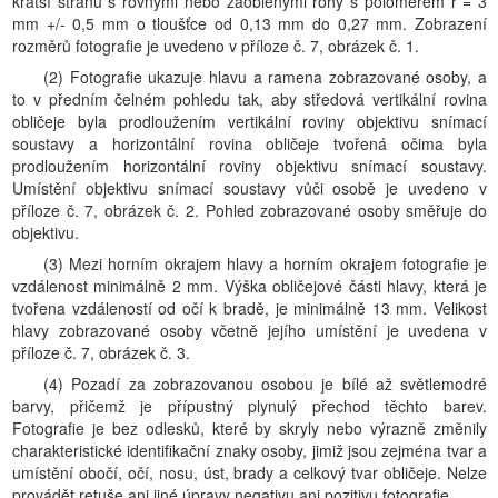
kratší stranu s rovnými nebo zaoblenými rohy s poloměrem r = 3
mm +/- 0,5 mm o tloušťce od 0,13 mm do 0,27 mm. Zobrazení
rozměrů fotografie je uvedeno v příloze č. 7, obrázek č. 1.
(2) Fotografie ukazuje hlavu a ramena zobrazované osoby, a
to v předním čelném pohledu tak, aby středová vertikální rovina
obličeje byla prodloužením vertikální roviny objektivu snímací
soustavy a horizontální rovina obličeje tvořená očima byla
prodloužením horizontální roviny objektivu snímací soustavy.
Umístění objektivu snímací soustavy vůči osobě je uvedeno v
příloze č. 7, obrázek č. 2. Pohled zobrazované osoby směřuje do
objektivu.
(3) Mezi horním okrajem hlavy a horním okrajem fotografie je
vzdálenost minimálně 2 mm. Výška obličejové části hlavy, která je
tvořena vzdáleností od očí k bradě, je minimálně 13 mm. Velikost
hlavy zobrazované osoby včetně jejího umístění je uvedena v
příloze č. 7, obrázek č. 3.
(4) Pozadí za zobrazovanou osobou je bílé až světlemodré
barvy, přičemž je přípustný plynulý přechod těchto barev.
Fotografie je bez odlesků, které by skryly nebo výrazně změnily
charakteristické identifikační znaky osoby, jimiž jsou zejména tvar a
umístění obočí, očí, nosu, úst, brady a celkový tvar obličeje. Nelze
provádět retuše ani jiné úpravy negativu ani pozitivu fotografie.