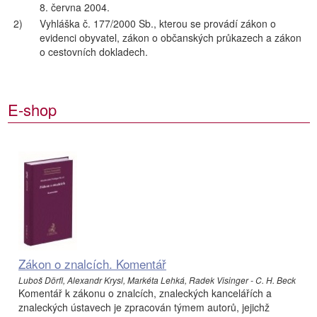
8. června 2004.
2)
Vyhláška č. 177/2000 Sb., kterou se provádí zákon o
evidenci obyvatel, zákon o občanských průkazech a zákon
o cestovních dokladech.
E-shop
Zákon o znalcích. Komentář
Luboš Dörfl, Alexandr Krysl, Markéta Lehká, Radek Visinger - C. H. Beck
Komentář k zákonu o znalcích, znaleckých kancelářích a
znaleckých ústavech je zpracován týmem autorů, jejichž