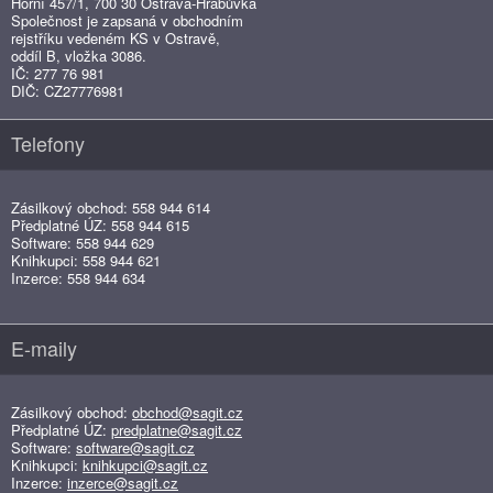
Horní 457/1, 700 30 Ostrava-Hrabůvka
Společnost je zapsaná v obchodním
rejstříku vedeném KS v Ostravě,
oddíl B, vložka 3086.
IČ: 277 76 981
DIČ: CZ27776981
Telefony
Zásilkový obchod: 558 944 614
Předplatné ÚZ: 558 944 615
Software: 558 944 629
Knihkupci: 558 944 621
Inzerce: 558 944 634
E-maily
Zásilkový obchod:
obchod@sagit.cz
Předplatné ÚZ:
predplatne@sagit.cz
Software:
software@sagit.cz
Knihkupci:
knihkupci@sagit.cz
Inzerce:
inzerce@sagit.cz