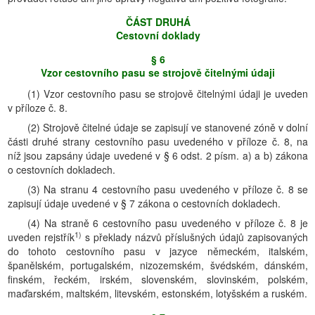
ČÁST DRUHÁ
Cestovní doklady
§ 6
Vzor cestovního pasu se strojově čitelnými údaji
(1) Vzor cestovního pasu se strojově čitelnými údaji je uveden
v příloze č. 8.
(2) Strojově čitelné údaje se zapisují ve stanovené zóně v dolní
části druhé strany cestovního pasu uvedeného v příloze č. 8, na
níž jsou zapsány údaje uvedené v § 6 odst. 2 písm. a) a b) zákona
o cestovních dokladech.
(3) Na stranu 4 cestovního pasu uvedeného v příloze č. 8 se
zapisují údaje uvedené v § 7 zákona o cestovních dokladech.
(4) Na straně 6 cestovního pasu uvedeného v příloze č. 8 je
1)
uveden rejstřík
s překlady názvů příslušných údajů zapisovaných
do tohoto cestovního pasu v jazyce německém, italském,
španělském, portugalském, nizozemském, švédském, dánském,
finském, řeckém, irském, slovenském, slovinském, polském,
maďarském, maltském, litevském, estonském, lotyšském a ruském.