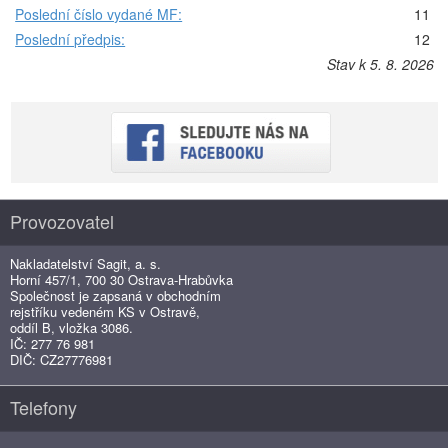
Poslední číslo vydané MF:
11
Poslední předpis:
12
Stav k 5. 8. 2026
Provozovatel
Nakladatelství Sagit, a. s.
Horní 457/1, 700 30 Ostrava-Hrabůvka
Společnost je zapsaná v obchodním
rejstříku vedeném KS v Ostravě,
oddíl B, vložka 3086.
IČ: 277 76 981
DIČ: CZ27776981
Telefony