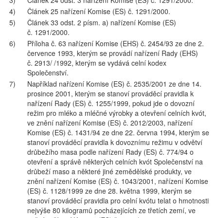
3)
Článek 24 odst. 3 nařízení Komise (ES) č. 1291/2000.
4)
Článek 25 nařízení Komise (ES) č. 1291/2000.
5)
Článek 33 odst. 2 písm. a) nařízení Komise (ES)
č. 1291/2000.
6)
Příloha č. 63 nařízení Komise (EHS) č. 2454/93 ze dne 2.
července 1993, kterým se provádí nařízení Rady (EHS)
č. 2913/ /1992, kterým se vydává celní kodex
Společenství.
7)
Například nařízení Komise (ES) č. 2535/2001 ze dne 14.
prosince 2001, kterým se stanoví prováděcí pravidla k
nařízení Rady (ES) č. 1255/1999, pokud jde o dovozní
režim pro mléko a mléčné výrobky a otevření celních kvót,
ve znění nařízení Komise (ES) č. 2012/2003, nařízení
Komise (ES) č. 1431/94 ze dne 22. června 1994, kterým se
stanoví prováděcí pravidla k dovoznímu režimu v odvětví
drůbežího masa podle nařízení Rady (ES) č. 774/94 o
otevření a správě některých celních kvót Společenství na
drůbeží maso a některé jiné zemědělské produkty, ve
znění nařízení Komise (ES) č. 1043/2001, nařízení Komise
(ES) č. 1128/1999 ze dne 28. května 1999, kterým se
stanoví prováděcí pravidla pro celní kvótu telat o hmotnosti
nejvýše 80 kilogramů pocházejících ze třetích zemí, ve