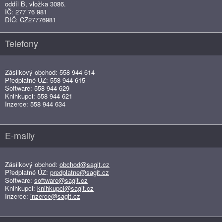
oddíl B, vložka 3086.
IČ: 277 76 981
DIČ: CZ27776981
Telefony
Zásilkový obchod: 558 944 614
Předplatné ÚZ: 558 944 615
Software: 558 944 629
Knihkupci: 558 944 621
Inzerce: 558 944 634
E-maily
Zásilkový obchod:
obchod@sagit.cz
Předplatné ÚZ:
predplatne@sagit.cz
Software:
software@sagit.cz
Knihkupci:
knihkupci@sagit.cz
Inzerce:
inzerce@sagit.cz