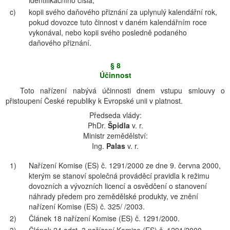
identifikačního čísla,
c)
kopii svého daňového přiznání za uplynulý kalendářní rok,
pokud dovozce tuto činnost v daném kalendářním roce
vykonával, nebo kopii svého posledně podaného
daňového přiznání.
§ 8
Účinnost
Toto nařízení nabývá účinnosti dnem vstupu smlouvy o
přistoupení České republiky k Evropské unii v platnost.
Předseda vlády:
PhDr.
Špidla
v. r.
Ministr zemědělství:
Ing.
Palas
v. r.
1)
Nařízení Komise (ES) č. 1291/2000 ze dne 9. června 2000,
kterým se stanoví společná prováděcí pravidla k režimu
dovozních a vývozních licencí a osvědčení o stanovení
náhrady předem pro zemědělské produkty, ve znění
nařízení Komise (ES) č. 325/ /2003.
2)
Článek 18 nařízení Komise (ES) č. 1291/2000.