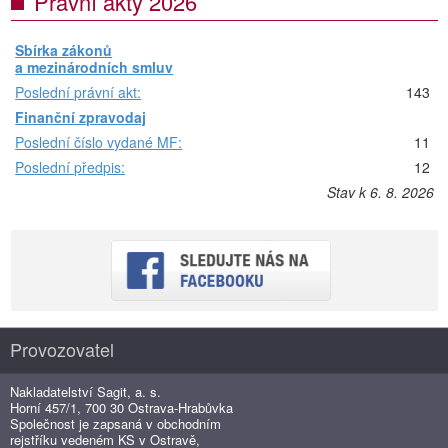
Právní akty 2026
Sbírka zákonů
a mezinárodních smluv
Poslední právní akt:
143
Finanční zpravodaj
Poslední číslo vydané MF:
11
Poslední předpis:
12
Stav k 6. 8. 2026
Provozovatel
Nakladatelství Sagit, a. s.
Horní 457/1, 700 30 Ostrava-Hrabůvka
Společnost je zapsaná v obchodním
rejstříku vedeném KS v Ostravě,