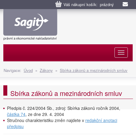
Váš nákupní košík: prázdný
Naviga
Navigace:
Úvod
»
Zákony
»
Sbírka zákonů a mezinárodních smluv
Sbírka zákonů a mezinárodních smluv
Předpis č. 224/2004 Sb., zdroj: Sbírka zákonů ročník 2004,
částka 74
, ze dne 29. 4. 2004
Stručnou charakteristiku změn najdete v
redakční anotaci
předpisu