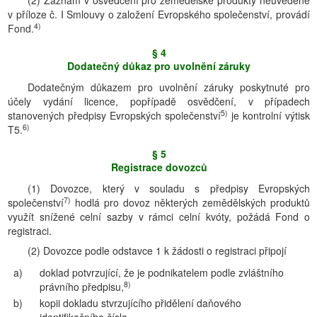
(2) Záznam v osvědčení pro zemědělské produkty neuvedené
v příloze č. I Smlouvy o založení Evropského společenství, provádí
4)
Fond.
§ 4
Dodatečný důkaz pro uvolnění záruky
Dodatečným důkazem pro uvolnění záruky poskytnuté pro
účely vydání licence, popřípadě osvědčení, v případech
5)
stanovených předpisy Evropských společenství
je kontrolní výtisk
6)
T5.
§ 5
Registrace dovozců
(1) Dovozce, který v souladu s předpisy Evropských
7)
společenství
hodlá pro dovoz některých zemědělských produktů
využít snížené celní sazby v rámci celní kvóty, požádá Fond o
registraci.
(2) Dovozce podle odstavce 1 k žádosti o registraci připojí
a)
doklad potvrzující, že je podnikatelem podle zvláštního
8)
právního předpisu,
b)
kopii dokladu stvrzujícího přidělení daňového