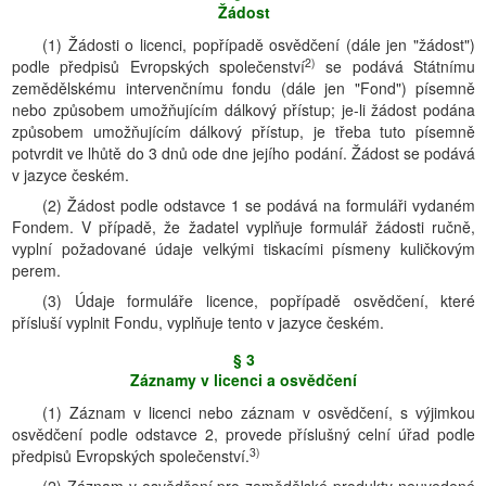
Žádost
(1) Žádosti o licenci, popřípadě osvědčení (dále jen "žádost")
2)
podle předpisů Evropských společenství
se podává Státnímu
zemědělskému intervenčnímu fondu (dále jen "Fond") písemně
nebo způsobem umožňujícím dálkový přístup; je-li žádost podána
způsobem umožňujícím dálkový přístup, je třeba tuto písemně
potvrdit ve lhůtě do 3 dnů ode dne jejího podání. Žádost se podává
v jazyce českém.
(2) Žádost podle odstavce 1 se podává na formuláři vydaném
Fondem. V případě, že žadatel vyplňuje formulář žádosti ručně,
vyplní požadované údaje velkými tiskacími písmeny kuličkovým
perem.
(3) Údaje formuláře licence, popřípadě osvědčení, které
přísluší vyplnit Fondu, vyplňuje tento v jazyce českém.
§ 3
Záznamy v licenci a osvědčení
(1) Záznam v licenci nebo záznam v osvědčení, s výjimkou
osvědčení podle odstavce 2, provede příslušný celní úřad podle
3)
předpisů Evropských společenství.