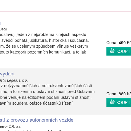
e
 Beck
stavují jeden z nejproblematičtějších aspektů
 svědčí bohatá judikatura, historická i současná.
Cena: 490 K
 tím, že se uceleným způsobem věnuje veškerým
KOUPI
touto kategorií pozemních komunikací, a to jak
 vydání
tví Leges, s. r. o.
z nejvýznamnějších a nejfrekventovanějších částí
ího, a to řízením o ústavní stížnosti před Ústavním
Cena: 880 K
ně věnuje náležitostem podání ústavní stížnosti,
KOUPI
tavním soudem, otázce účastníků řízení
sti z provozu autonomních vozidel
uwer ČR, a.s.