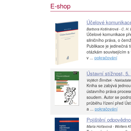
E-shop
Účelové komunikac
Barbora Košinárová - C. H.
Účelové komunikace před
silničního práva, o čemž
Publikace je jedinečná
otázkám souvisejícím s 
v ...
pokračování
Ústavní stížnost, 5.
Vojtěch Šimíček - Nakladatels
Kniha se zabývá jednou 
ústavního práva procesn
soudem. Autor se podrob
průběhu řízení před Ús
a ...
pokračování
Pojištění odpovědno
Maria Hořavová - Wolters Kl