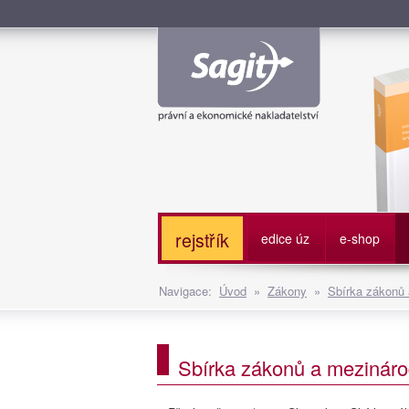
Služe
rejstřík
edice úz
e-shop
Navigace:
Úvod
»
Zákony
»
Sbírka zákonů
Sbírka zákonů a mezináro