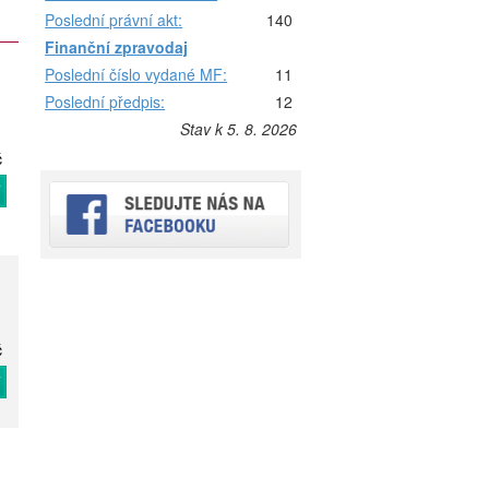
Poslední právní akt:
140
Finanční zpravodaj
Poslední číslo vydané MF:
11
Poslední předpis:
12
Stav k 5. 8. 2026
č
T
č
T