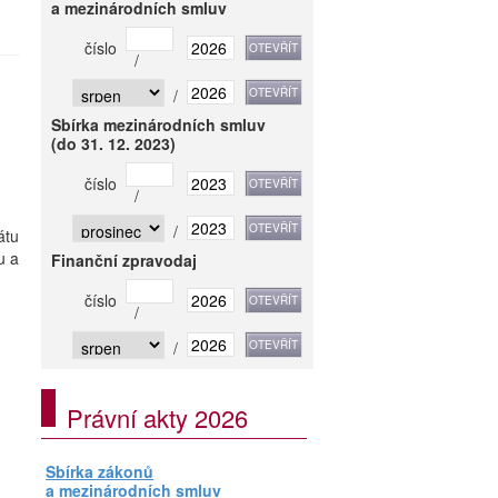
a mezinárodních smluv
číslo
/
/
Sbírka mezinárodních smluv
(do 31. 12. 2023)
číslo
/
/
átu
u a
Finanční zpravodaj
číslo
/
/
Právní akty 2026
Sbírka zákonů
a mezinárodních smluv