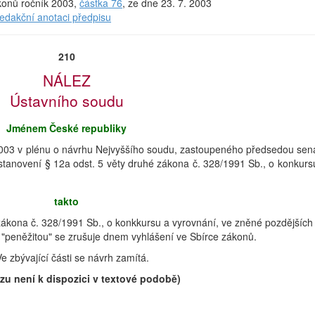
ákonů ročník 2003,
částka 76
, ze dne 23. 7. 2003
redakční anotaci předpisu
210
NÁLEZ
Ústavního soudu
Jménem České republiky
2003 v plénu o návrhu Nejvyššího soudu, zastoupeného předsedou sen
anovení § 12a odst. 5 věty druhé zákona č. 328/1991 Sb., o konkurs
takto
zákona č. 328/1991 Sb., o konkkursu a vyrovnání, ve zněné pozdějších
 "peněžitou" se zrušuje dnem vyhlášení ve Sbírce zákonů.
Ve zbývající části se návrh zamítá.
ezu není k dispozici v textové podobě)