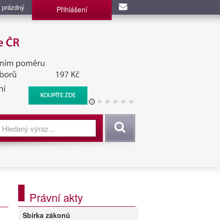
 prázdný
Přihlášení
užba, BIS, Zpravodajské
Vyhledat
Právní akty
Sbírka zákonů