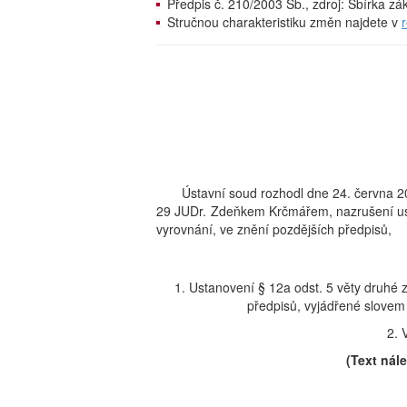
Předpis č. 210/2003 Sb., zdroj: Sbírka z
Stručnou charakteristiku změn najdete v
Ústavní soud rozhodl dne 24. června 
29 JUDr. Zdeňkem Krčmářem, nazrušení ust
vyrovnání, ve znění pozdějších předpisů,
1. Ustanovení § 12a odst. 5 věty druhé 
předpisů, vyjádřené slovem
2. 
(Text nál