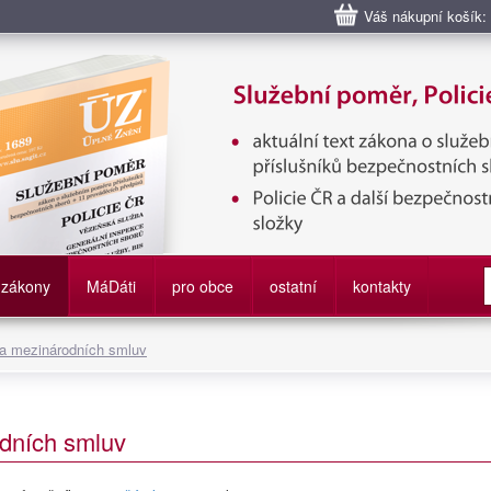
Váš nákupní košík:
bní poměr příslušníků bezpečnostních sborů, Policie ČR, Vězeňská sl
služby
zákony
M
á
D
áti
pro obce
ostatní
kontakty
 a mezinárodních smluv
dních smluv