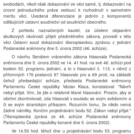
svobodách, nikoli však dokazování ve věci samé, tj. dokazování na
úrovni jednoduchého práva vedoucí k rozhodnutí v samotném
meritu věci. Uvedená diferenciace je jedním z komponentů
odlišujících ústavní soudnictví od soudnictví obecného.
Z pohledu naznačených kautel, za účelem objasnění
skutkových okolností přijetí předmětného zákona, provedl v této
věci Ústavní soud dokazování těsnopiseckou zprávou z jednání
Poslanecké sněmovny dne 5. února 2002 (46. schůze).
O návrhu Senátem vráceného zákona hlasovala Poslanecká
sněmovna dne 5. února 2002 ve 14. 41 hod. na své 46. schůzi pod
bodem 52. programu jednání, a to v hlasování č. 113, v němž z
přítomných 176 poslanců 97 hlasovalo pro a 69 proti, na základě
čehož předsedající schůze, předseda Poslanecké sněmovny
Parlamentu České republiky Václav Klaus, konstatoval: "Návrh
nebyl přijat. Vím, že jde o relativně těsné hlasování. Prosím, aby si
všichni zkontrolovali, zda hlasovali v souladu se svým svědomím a
či se svým stranickým příkazem. Rozumím tomu, že nikdo nemá
žádné námitky. Končím projednávání bodu 52. Zákon nebyl přijat."
(Těsnopisecká zpráva ze 46. schůze Poslanecké sněmovny
Parlamentu České republiky konané dne 5. února 2002).
Ve 14.50 hod. téhož dne u projednávání bodu 53. programu