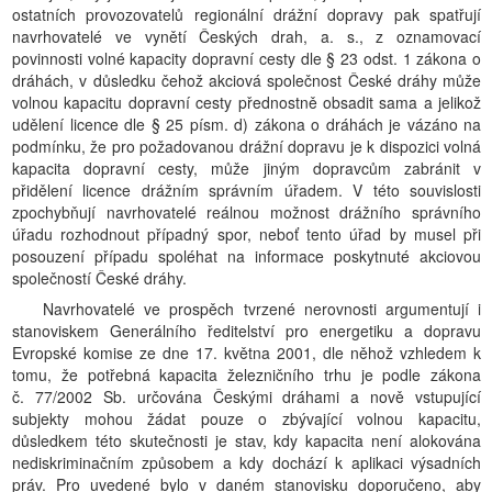
ostatních provozovatelů regionální drážní dopravy pak spatřují
navrhovatelé ve vynětí Českých drah, a. s., z oznamovací
povinnosti volné kapacity dopravní cesty dle § 23 odst. 1 zákona o
dráhách, v důsledku čehož akciová společnost České dráhy může
volnou kapacitu dopravní cesty přednostně obsadit sama a jelikož
udělení licence dle § 25 písm. d) zákona o dráhách je vázáno na
podmínku, že pro požadovanou drážní dopravu je k dispozici volná
kapacita dopravní cesty, může jiným dopravcům zabránit v
přidělení licence drážním správním úřadem. V této souvislosti
zpochybňují navrhovatelé reálnou možnost drážního správního
úřadu rozhodnout případný spor, neboť tento úřad by musel při
posouzení případu spoléhat na informace poskytnuté akciovou
společností České dráhy.
Navrhovatelé ve prospěch tvrzené nerovnosti argumentují i
stanoviskem Generálního ředitelství pro energetiku a dopravu
Evropské komise ze dne 17. května 2001, dle něhož vzhledem k
tomu, že potřebná kapacita železničního trhu je podle zákona
č. 77/2002 Sb. určována Českými dráhami a nově vstupující
subjekty mohou žádat pouze o zbývající volnou kapacitu,
důsledkem této skutečnosti je stav, kdy kapacita není alokována
nediskriminačním způsobem a kdy dochází k aplikaci výsadních
práv. Pro uvedené bylo v daném stanovisku doporučeno, aby