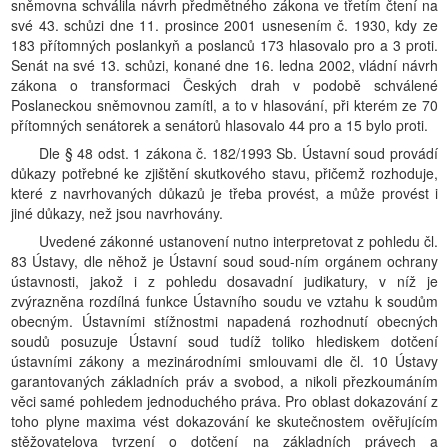
sněmovna schválila návrh předmětného zákona ve třetím čtení na
své 43. schůzi dne 11. prosince 2001 usnesením č. 1930, kdy ze
183 přítomných poslankyň a poslanců 173 hlasovalo pro a 3 proti.
Senát na své 13. schůzi, konané dne 16. ledna 2002, vládní návrh
zákona o transformaci Českých drah v podobě schválené
Poslaneckou sněmovnou zamítl, a to v hlasování, při kterém ze 70
přítomných senátorek a senátorů hlasovalo 44 pro a 15 bylo proti.
Dle § 48 odst. 1 zákona č. 182/1993 Sb. Ústavní soud provádí
důkazy potřebné ke zjištění skutkového stavu, přičemž rozhoduje,
které z navrhovaných důkazů je třeba provést, a může provést i
jiné důkazy, než jsou navrhovány.
Uvedené zákonné ustanovení nutno interpretovat z pohledu čl.
83 Ústavy, dle něhož je Ústavní soud soud-ním orgánem ochrany
ústavnosti, jakož i z pohledu dosavadní judikatury, v níž je
zvýrazněna rozdílná funkce Ústavního soudu ve vztahu k soudům
obecným. Ústavními stížnostmi napadená rozhodnutí obecných
soudů posuzuje Ústavní soud tudíž toliko hlediskem dotčení
ústavními zákony a mezinárodními smlouvami dle čl. 10 Ústavy
garantovaných základních práv a svobod, a nikoli přezkoumáním
věci samé pohledem jednoduchého práva. Pro oblast dokazování z
toho plyne maxima vést dokazování ke skutečnostem ověřujícím
stěžovatelova tvrzení o dotčení na základních právech a