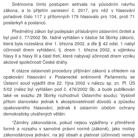
Sněmovna tímto postupem setrvala na původním návrhu
zákona, a to přijetím usnesení č. 2017, pro něž v hlasování
pořadové číslo 117 z přítomných 179 hlasovalo pro 104, proti 71
poslankyň a poslanců.
Předmětný zákon byl podepsán příslušnými ústavními činiteli a
byl pod č. 77/2002 Sb. řádně vyhlášen v částce 34 Sbírky zákonů,
která byla rozeslána dne 1. března 2002, a dle § 42 odst. 1 nabyl
účinnosti dnem vyhlášení, tj. dnem 1. března 2002, s výjimkou
hlavy II a hlavy III a části třetí, které nabývají účinnosti dnem vzniku
akciové společnosti České dráhy.
K otázce ústavnosti procedury přijímání zákonů s ohledem na
opakování hlasování v Poslanecké sněmovně Parlamentu se
Ústavní soud vyjádřil dne 22. října 2002 v nálezu sp. zn. Pl. ÚS
5/02 (nález byl vyhlášen pod č. 476/2002 Sb. a bude publikován
také ve svazku 28 Sbírky rozhodnutí Ústavního soudu). Vyslovil
přitom stanovisko jednak k akceptovatelnosti důvodů a způsobu
opakovaného hlasování, jednak k ústavním účelům ochrany
demokraticky utvářených většin:
"Záměry zákonodárce, pokud nejsou vyjádřeny v přiměřené
formě a rozsahu v samotné právní normě (zákoně), jako motivy
zákonodárcova jednání, na její obsah a platnost (účinnost) nemají