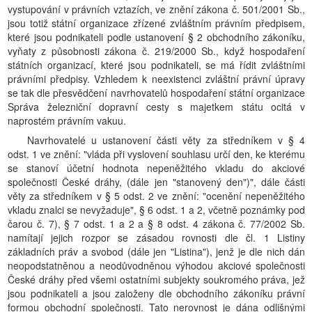
vystupování v právních vztazích, ve znění zákona č. 501/2001 Sb.,
jsou totiž státní organizace zřízené zvláštním právním předpisem,
které jsou podnikateli podle ustanovení § 2 obchodního zákoníku,
vyňaty z působnosti zákona č. 219/2000 Sb., když hospodaření
státních organizací, které jsou podnikateli, se má řídit zvláštními
právními předpisy. Vzhledem k neexistenci zvláštní právní úpravy
se tak dle přesvědčení navrhovatelů hospodaření státní organizace
Správa železniční dopravní cesty s majetkem státu ocitá v
naprostém právním vakuu.
Navrhovatelé u ustanovení části věty za středníkem v § 4
odst. 1 ve znění: "vláda při vyslovení souhlasu určí den, ke kterému
se stanoví účetní hodnota nepeněžitého vkladu do akciové
společnosti České dráhy, (dále jen "stanovený den")", dále části
věty za středníkem v § 5 odst. 2 ve znění: "ocenění nepeněžitého
vkladu znalci se nevyžaduje", § 6 odst. 1 a 2, včetně poznámky pod
čarou č. 7), § 7 odst. 1 a 2 a § 8 odst. 4 zákona č. 77/2002 Sb.
namítají jejich rozpor se zásadou rovnosti dle čl. 1 Listiny
základních práv a svobod (dále jen "Listina"), jenž je dle nich dán
neopodstatněnou a neodůvodněnou výhodou akciové společnosti
České dráhy před všemi ostatními subjekty soukromého práva, jež
jsou podnikateli a jsou založeny dle obchodního zákoníku právní
formou obchodní společnosti. Tato nerovnost je dána odlišnými