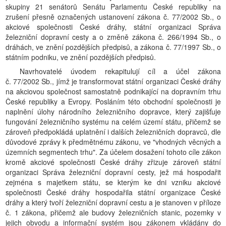
skupiny 21 senátorů Senátu Parlamentu České republiky na
zrušení přesně označených ustanovení zákona č. 77/2002 Sb., o
akciové společnosti České dráhy, státní organizaci Správa
železniční dopravní cesty a o změně zákona č. 266/1994 Sb., o
dráhách, ve znění pozdějších předpisů, a zákona č. 77/1997 Sb., o
státním podniku, ve znění pozdějších předpisů.
Navrhovatelé úvodem rekapitulují cíl a účel zákona
č. 77/2002 Sb., jímž je transformovat státní organizaci České dráhy
na akciovou společnost samostatně podnikající na dopravním trhu
České republiky a Evropy. Posláním této obchodní společnosti je
naplnění úlohy národního železničního dopravce, který zajišťuje
fungování železničního systému na celém území státu, přičemž se
zároveň předpokládá uplatnění i dalších železničních dopravců, dle
důvodové zprávy k předmětnému zákonu, ve "vhodných věcných a
územních segmentech trhu". Za účelem dosažení tohoto cíle zákon
kromě akciové společnosti České dráhy zřizuje zároveň státní
organizaci Správa železniční dopravní cesty, jež má hospodařit
zejména s majetkem státu, se kterým ke dni vzniku akciové
společnosti České dráhy hospodařila státní organizace České
dráhy a který tvoří železniční dopravní cestu a je stanoven v příloze
č. 1 zákona, přičemž ale budovy železničních stanic, pozemky v
jejich obvodu a informační systém jsou zákonem vkládány do