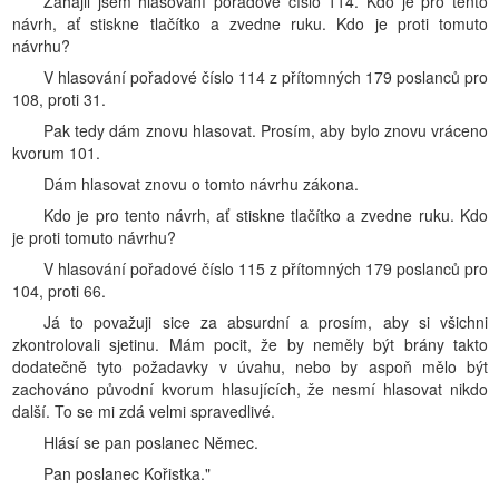
Zahájil jsem hlasování pořadové číslo 114. Kdo je pro tento
návrh, ať stiskne tlačítko a zvedne ruku. Kdo je proti tomuto
návrhu?
V hlasování pořadové číslo 114 z přítomných 179 poslanců pro
108, proti 31.
Pak tedy dám znovu hlasovat. Prosím, aby bylo znovu vráceno
kvorum 101.
Dám hlasovat znovu o tomto návrhu zákona.
Kdo je pro tento návrh, ať stiskne tlačítko a zvedne ruku. Kdo
je proti tomuto návrhu?
V hlasování pořadové číslo 115 z přítomných 179 poslanců pro
104, proti 66.
Já to považuji sice za absurdní a prosím, aby si všichni
zkontrolovali sjetinu. Mám pocit, že by neměly být brány takto
dodatečně tyto požadavky v úvahu, nebo by aspoň mělo být
zachováno původní kvorum hlasujících, že nesmí hlasovat nikdo
další. To se mi zdá velmi spravedlivé.
Hlásí se pan poslanec Němec.
Pan poslanec Kořistka."