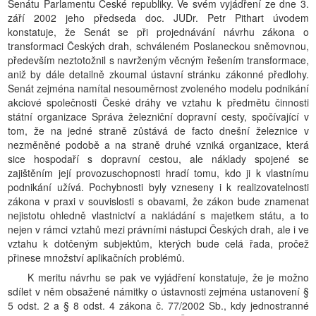
Senátu Parlamentu České republiky. Ve svém vyjádření ze dne 3.
září 2002 jeho předseda doc. JUDr. Petr Pithart úvodem
konstatuje, že Senát se při projednávání návrhu zákona o
transformaci Českých drah, schváleném Poslaneckou sněmovnou,
především neztotožnil s navrženým věcným řešením transformace,
aniž by dále detailně zkoumal ústavní stránku zákonné předlohy.
Senát zejména namítal nesouměrnost zvoleného modelu podnikání
akciové společnosti České dráhy ve vztahu k předmětu činnosti
státní organizace Správa železniční dopravní cesty, spočívající v
tom, že na jedné straně zůstává de facto dnešní železnice v
nezměněné podobě a na straně druhé vzniká organizace, která
sice hospodaří s dopravní cestou, ale náklady spojené se
zajištěním její provozuschopnosti hradí tomu, kdo ji k vlastnímu
podnikání užívá. Pochybnosti byly vzneseny i k realizovatelnosti
zákona v praxi v souvislosti s obavami, že zákon bude znamenat
nejistotu ohledně vlastnictví a nakládání s majetkem státu, a to
nejen v rámci vztahů mezi právními nástupci Českých drah, ale i ve
vztahu k dotčeným subjektům, kterých bude celá řada, pročež
přinese množství aplikačních problémů.
K meritu návrhu se pak ve vyjádření konstatuje, že je možno
sdílet v něm obsažené námitky o ústavnosti zejména ustanovení §
5 odst. 2 a § 8 odst. 4 zákona č. 77/2002 Sb., kdy jednostranné