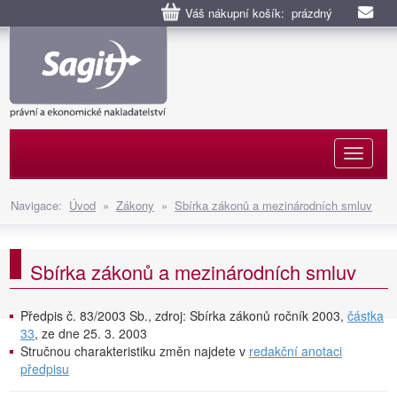
Váš nákupní košík: prázdný
Naviga
Navigace:
Úvod
»
Zákony
»
Sbírka zákonů a mezinárodních smluv
Sbírka zákonů a mezinárodních smluv
Předpis č. 83/2003 Sb., zdroj: Sbírka zákonů ročník 2003,
částka
33
, ze dne 25. 3. 2003
Stručnou charakteristiku změn najdete v
redakční anotaci
předpisu