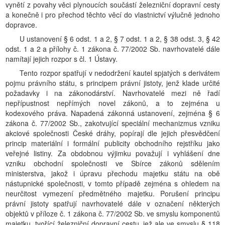
vynětí z povahy věci plynoucích součástí železniční dopravní cesty
a konečně i pro přechod těchto věcí do vlastnictví výlučně jednoho
dopravce.
U ustanovení § 6 odst. 1 a 2, § 7 odst. 1 a 2, § 38 odst. 3, § 42
odst. 1 a 2 a přílohy č. 1 zákona č. 77/2002 Sb. navrhovatelé dále
namítají jejich rozpor s čl. 1 Ústavy.
Tento rozpor spatřují v nedodržení kautel spjatých s derivátem
pojmu právního státu, s principem právní jistoty, jenž klade určité
požadavky i na zákonodárství. Navrhovatelé mezi ně řadí
nepřípustnost nepřímých novel zákonů, a to zejména u
kodexového práva. Napadená zákonná ustanovení, zejména § 6
zákona č. 77/2002 Sb., zakotvující speciální mechanizmus vzniku
akciové společnosti České dráhy, popírají dle jejich přesvědčení
princip materiální i formální publicity obchodního rejstříku jako
veřejné listiny. Za obdobnou výjimku považují i vyhlášení dne
vzniku obchodní společnosti ve Sbírce zákonů sdělením
ministerstva, jakož i úpravu přechodu majetku státu na obě
nástupnické společnosti, v tomto případě zejména s ohledem na
neurčitost vymezení předmětného majetku. Porušení principu
právní jistoty spatřují navrhovatelé dále v označení některých
objektů v příloze č. 1 zákona č. 77/2002 Sb. ve smyslu komponentů
majetku, tvořící železniční dopravní cestu, jež ale ve smyslu § 118