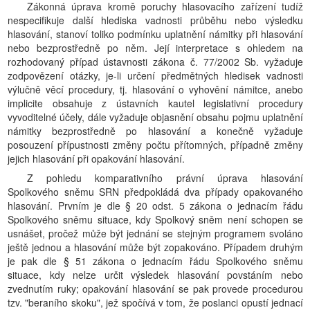
Zákonná úprava kromě poruchy hlasovacího zařízení tudíž
nespecifikuje další hlediska vadnosti průběhu nebo výsledku
hlasování, stanoví toliko podmínku uplatnění námitky při hlasování
nebo bezprostředně po něm. Její interpretace s ohledem na
rozhodovaný případ ústavnosti zákona č. 77/2002 Sb. vyžaduje
zodpovězení otázky, je-li určení předmětných hledisek vadnosti
výlučně věcí procedury, tj. hlasování o vyhovění námitce, anebo
implicite obsahuje z ústavních kautel legislativní procedury
vyvoditelné účely, dále vyžaduje objasnění obsahu pojmu uplatnění
námitky bezprostředně po hlasování a konečně vyžaduje
posouzení přípustnosti změny počtu přítomných, případně změny
jejich hlasování při opakování hlasování.
Z pohledu komparativního právní úprava hlasování
Spolkového sněmu SRN předpokládá dva případy opakovaného
hlasování. Prvním je dle § 20 odst. 5 zákona o jednacím řádu
Spolkového sněmu situace, kdy Spolkový sněm není schopen se
usnášet, pročež může být jednání se stejným programem svoláno
ještě jednou a hlasování může být zopakováno. Případem druhým
je pak dle § 51 zákona o jednacím řádu Spolkového sněmu
situace, kdy nelze určit výsledek hlasování povstáním nebo
zvednutím ruky; opakování hlasování se pak provede procedurou
tzv. "beraního skoku", jež spočívá v tom, že poslanci opustí jednací