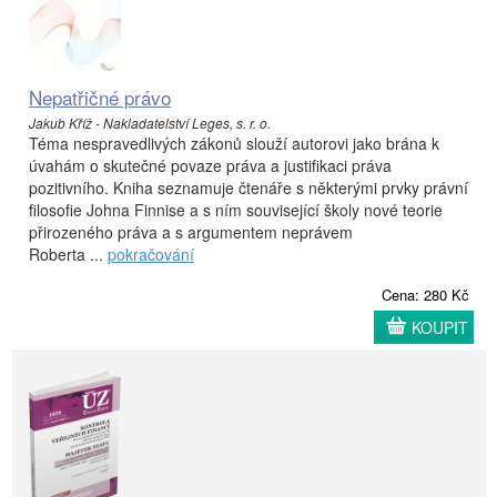
Nepatřičné právo
Jakub Kříž - Nakladatelství Leges, s. r. o.
Téma nespravedlivých zákonů slouží autorovi jako brána k
úvahám o skutečné povaze práva a justifikaci práva
pozitivního. Kniha seznamuje čtenáře s některými prvky právní
filosofie Johna Finnise a s ním související školy nové teorie
přirozeného práva a s argumentem neprávem
Roberta ...
pokračování
Cena: 280 Kč
KOUPIT