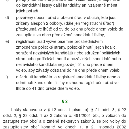
do kandidátní listiny další kandidáty ani vzájemně měnit
jejich pořadí,
d)
pověřený obecní úřad a obecní úřad v obcích, kde jsou
zřízeny alespoň 2 odbory, (dále jen "registrační úřad")
přezkoumá ve lhůtě od 59 do 53 dnů přede dnem voleb do
zastupitelstva obce předložené kandidátní listiny,
e)
registrační úřad vyzve písemně prostřednictvím
zmocněnce politické strany, politická hnutí, jejich koalici,
sdružení nezávislých kandidátů nebo sdružení politických
stran nebo politických hnutí a nezávislých kandidátů nebo
nezávislého kandidáta nejpozději 51 dnů přede dnem
voleb, aby závady odstranil do 46 dnů přede dnem voleb,
f)
o škrtnutí kandidáta, o registraci kandidátní listiny nebo o
odmítnutí kandidátní listiny rozhodne registrační úřad ve
lhůtě do 41 dnů přede dnem voleb.
§ 2
Lhůty stanovené v § 12 odst. 1 písm. b), § 21 odst. 3, § 22
odst. 2, § 23 odst. 1 až 3 zákona č. 491/2001 Sb., o volbách do
zastupitelstev obcí a o změně některých zákonů, se pro volby do
zastupitelstev obcí konané ve dnech 1. a 2. listopadu 2002