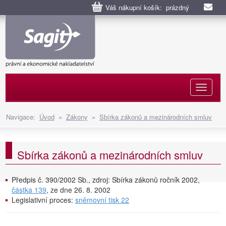
Váš nákupní košík: prázdný
Naviga
Navigace:
Úvod
»
Zákony
»
Sbírka zákonů a mezinárodních smluv
Sbírka zákonů a mezinárodních smluv
Předpis č. 390/2002 Sb., zdroj: Sbírka zákonů ročník 2002,
částka 139
, ze dne 26. 8. 2002
Legislativní proces:
sněmovní tisk 22