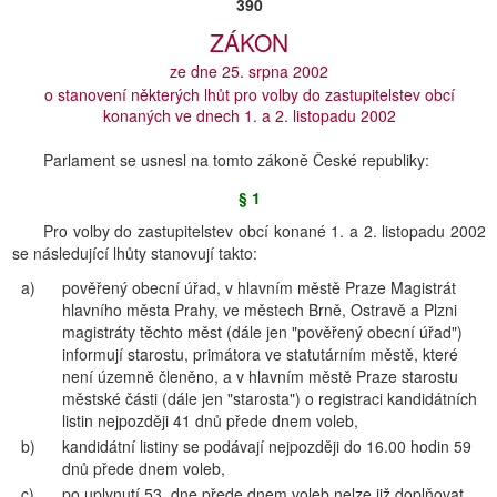
390
ZÁKON
ze dne 25. srpna 2002
o stanovení některých lhůt pro volby do zastupitelstev obcí
konaných ve dnech 1. a 2. listopadu 2002
Parlament se usnesl na tomto zákoně České republiky:
§ 1
Pro volby do zastupitelstev obcí konané 1. a 2. listopadu 2002
se následující lhůty stanovují takto:
a)
pověřený obecní úřad, v hlavním městě Praze Magistrát
hlavního města Prahy, ve městech Brně, Ostravě a Plzni
magistráty těchto měst (dále jen "pověřený obecní úřad")
informují starostu, primátora ve statutárním městě, které
není územně členěno, a v hlavním městě Praze starostu
městské části (dále jen "starosta") o registraci kandidátních
listin nejpozději 41 dnů přede dnem voleb,
b)
kandidátní listiny se podávají nejpozději do 16.00 hodin 59
dnů přede dnem voleb,
c)
po uplynutí 53. dne přede dnem voleb nelze již doplňovat