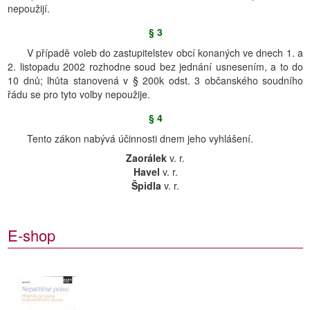
nepoužijí.
§ 3
V případě voleb do zastupitelstev obcí konaných ve dnech 1. a
2. listopadu 2002 rozhodne soud bez jednání usnesením, a to do
10 dnů; lhůta stanovená v § 200k odst. 3 občanského soudního
řádu se pro tyto volby nepoužije.
§ 4
Tento zákon nabývá účinnosti dnem jeho vyhlášení.
Zaorálek
v. r.
Havel
v. r.
Špidla
v. r.
E-shop