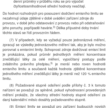
denní průměry v průběhu roku se pro výpočet
čtyřicetiosmihodinové střední hodnoty nesčítají.
Do hodnot rozhodných pro posouzení dodržení emisního limitu se
nezahrnují údaje zjištěné v době uvádění zařízení zdroje do
provozu, v době jeho odstavování z provozu nebo při odstraňování
3)
jeho poruchy, popřípadě havárie.
Délka přípustné doby trvání
těchto stavů se řídí provozním řádem.
(7) V případech, kdy se vyžadují pouze jednorázová měření,
zpracují se výsledky jednorázového měření tak, aby je bylo možno
porovnat s emisními limity. Schopnost zdroje dodržovat emisní limit
je prokázána, pokud průměr jednotlivých měření koncentrace
znečišťující látky za celé měření, vypočítaný postupy podle
3)
zvláštního právního předpisu,
je menší nebo roven hodnotě
emisního limitu a současně každá hodnota zjištěné koncentrace
jednotlivého měření znečišťující látky je menší než 120 % emisního
limitu.
(8) Požadované stupně odsíření podle přílohy č. 3 k tomuto
nařízení se považují za splněné, pokud vyhodnocení provedených
měření prokáže, že všechny střední hodnoty stupně odsíření za
daný kalendářní měsíc dosáhly požadovaného stupně.
(9) Emisní limity se považují pro zařízení budoucích nových