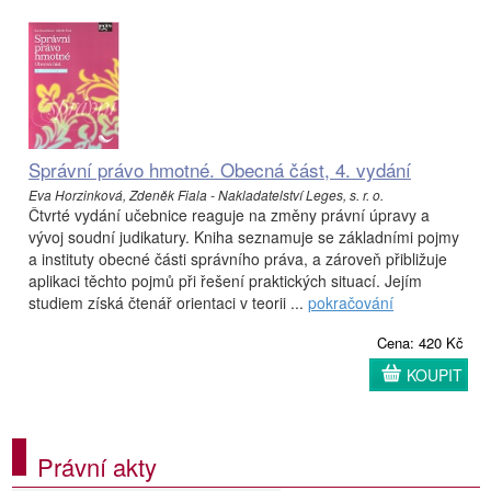
Správní právo hmotné. Obecná část, 4. vydání
Eva Horzinková, Zdeněk Fiala - Nakladatelství Leges, s. r. o.
Čtvrté vydání učebnice reaguje na změny právní úpravy a
vývoj soudní judikatury. Kniha seznamuje se základními pojmy
a instituty obecné části správního práva, a zároveň přibližuje
aplikaci těchto pojmů při řešení praktických situací. Jejím
studiem získá čtenář orientaci v teorii ...
pokračování
Cena: 420 Kč
KOUPIT
Právní akty