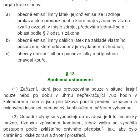
orgán kraje stanoví
a)
obecné emisní limity látek, jejichž emise lze u zdroje
prokazatelně předpokládat a které mají významný vliv na
kvalitu ovzduší v místě zdroje, především jedná-li se o
oblast podle § 7 odst. 1 zákona,
b)
obecné emisní limity dalších látek na základě vlastního
posouzení, které odůvodní v jím vydaném rozhodnutí,
c)
obecný emisní limit pro pachové látky a přípustnou
tmavost kouře.
§ 13
Společná ustanovení
(1) Zařízení, která jsou provozována pouze v situaci krajní
nouze nebo po dobu v úhrnu nepřekračující 700 hodin v
kalendářním roce a jsou pro taková použití předem označena a
evidována inspekcí, nemusí být kontinuálním měřením vybavena.
(2) Odpadní plyny se vypouštějí do ovzduší, je-li to technicky
možné, řízeným způsobem komínem, jehož výška se vypočítá
5)
postupem podle zvláštního právního předpisu
tak, aby bylo
chráněno lidské zdraví a životní prostředí.