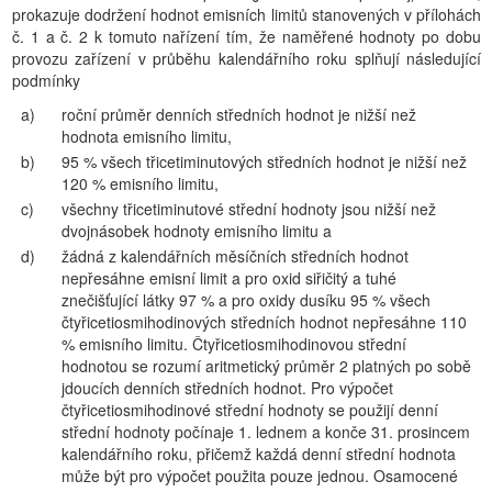
prokazuje dodržení hodnot emisních limitů stanovených v přílohách
č. 1 a č. 2 k tomuto nařízení tím, že naměřené hodnoty po dobu
provozu zařízení v průběhu kalendářního roku splňují následující
podmínky
a)
roční průměr denních středních hodnot je nižší než
hodnota emisního limitu,
b)
95 % všech třicetiminutových středních hodnot je nižší než
120 % emisního limitu,
c)
všechny třicetiminutové střední hodnoty jsou nižší než
dvojnásobek hodnoty emisního limitu a
d)
žádná z kalendářních měsíčních středních hodnot
nepřesáhne emisní limit a pro oxid siřičitý a tuhé
znečišťující látky 97 % a pro oxidy dusíku 95 % všech
čtyřicetiosmihodinových středních hodnot nepřesáhne 110
% emisního limitu. Čtyřicetiosmihodinovou střední
hodnotou se rozumí aritmetický průměr 2 platných po sobě
jdoucích denních středních hodnot. Pro výpočet
čtyřicetiosmihodinové střední hodnoty se použijí denní
střední hodnoty počínaje 1. lednem a konče 31. prosincem
kalendářního roku, přičemž každá denní střední hodnota
může být pro výpočet použita pouze jednou. Osamocené