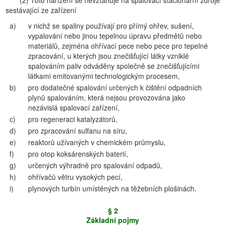
(2) Toto nařízení se nevztahuje na spalovací stacionární zdroje
sestávající ze zařízení
a)
v nichž se spaliny používají pro přímý ohřev, sušení,
vypalování nebo jinou tepelnou úpravu předmětů nebo
materiálů, zejména ohřívací pece nebo pece pro tepelné
zpracování, u kterých jsou znečišťující látky vzniklé
spalováním paliv odváděny společně se znečišťujícími
látkami emitovanými technologickým procesem,
b)
pro dodatečné spalování určených k čištění odpadních
plynů spalováním, která nejsou provozována jako
nezávislá spalovací zařízení,
c)
pro regeneraci katalyzátorů,
d)
pro zpracování sulfanu na síru,
e)
reaktorů užívaných v chemickém průmyslu,
f)
pro otop koksárenských baterií,
g)
určených výhradně pro spalování odpadů,
h)
ohřívačů větru vysokých pecí,
i)
plynových turbín umístěných na těžebních plošinách.
§ 2
Základní pojmy