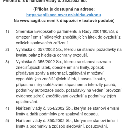
Příloha č. 8 k nařízení vlády č. 352/2002 Sb.
(Příloha je dostupná na adrese:
https://aplikace.mvcr.cz/sbirka-zakonu
.
Na www.sagit.cz není k dispozici v textové podobě)
1)
Směrnice Evropského parlamentu a Rady 2001/80/ES, o
omezení emisí některých znečišťujících látek do ovzduší z
velkých spalovacích zařízení.
2)
Vyhláška č. 357/2002 Sb., kterou se stanoví požadavky na
kvalitu paliv z hlediska ochrany ovzduší.
3)
Vyhláška č. 356/2002 Sb., kterou se stanoví seznam
znečišťujících látek, obecné emisní limity, způsob
předávání zpráv a informací, zjišťování množství
vypouštěných znečišťujících látek, tmavosti kouře,
přípustné míry obtěžování zápachem a intenzity pachů,
podmínky autorizace osob, požadavky na vedení provozní
evidence zdrojů znečišťování ovzduší a podmínky jejich
uplatňování.
4)
Nařízení vlády č. 354/2002 Sb., kterým se stanoví emisní
limity a další podmínky pro spalování odpadu.
5)
Nařízení vlády č. 350/2002 Sb., kterým se stanoví imisní
limity a podmínky a způsob sledování, posuzování,