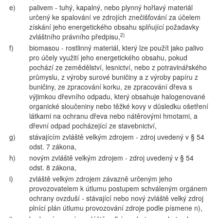
e)
palivem - tuhý, kapalný, nebo plynný hořlavý materiál
určený ke spalování ve zdrojích znečišťování za účelem
získání jeho energetického obsahu splňující požadavky
2)
zvláštního právního předpisu,
f)
biomasou - rostlinný materiál, který lze použít jako palivo
pro účely využití jeho energetického obsahu, pokud
pochází ze zemědělství, lesnictví, nebo z potravinářského
průmyslu, z výroby surové buničiny a z výroby papíru z
buničiny, ze zpracování korku, ze zpracování dřeva s
výjimkou dřevního odpadu, který obsahuje halogenované
organické sloučeniny nebo těžké kovy v důsledku ošetření
látkami na ochranu dřeva nebo nátěrovými hmotami, a
dřevní odpad pocházející ze stavebnictví,
g)
stávajícím zvláště velkým zdrojem - zdroj uvedený v § 54
odst. 7 zákona,
h)
novým zvláště velkým zdrojem - zdroj uvedený v § 54
odst. 8 zákona,
i)
zvláště velkým zdrojem závazně určeným jeho
provozovatelem k útlumu postupem schváleným orgánem
ochrany ovzduší - stávající nebo nový zvláště velký zdroj
plnící plán útlumu provozování zdroje podle písmene n),