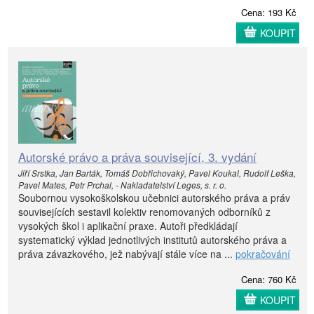
Cena: 193 Kč
KOUPIT
Autorské právo a práva související, 3. vydání
Jiří Srstka, Jan Barták, Tomáš Dobřichovaký, Pavel Koukal, Rudolf Leška,
Pavel Mates, Petr Prchal, - Nakladatelství Leges, s. r. o.
Soubornou vysokoškolskou učebnici autorského práva a práv
souvisejících sestavil kolektiv renomovaných odborníků z
vysokých škol i aplikační praxe. Autoři předkládají
systematický výklad jednotlivých institutů autorského práva a
práva závazkového, jež nabývají stále více na ...
pokračování
Cena: 760 Kč
KOUPIT