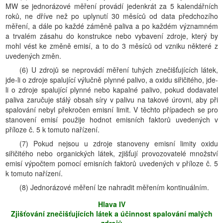
MW se jednorázové měření provádí jedenkrát za 5 kalendářních
roků, ne dříve než po uplynutí 30 měsíců od data předchozího
měření, a dále po každé záměně paliva a po každém významném
a trvalém zásahu do konstrukce nebo vybavení zdroje, který by
mohl vést ke změně emisí, a to do 3 měsíců od vzniku některé z
uvedených změn.
(6) U zdrojů se neprovádí měření tuhých znečišťujících látek,
jde-li o zdroje spalující výlučně plynné palivo, a oxidu siřičitého, jde-
li o zdroje spalující plynné nebo kapalné palivo, pokud dodavatel
paliva zaručuje stálý obsah síry v palivu na takové úrovni, aby při
spalování nebyl překročen emisní limit. V těchto případech se pro
stanovení emisí použije hodnot emisních faktorů uvedených v
příloze č. 5 k tomuto nařízení.
(7) Pokud nejsou u zdroje stanoveny emisní limity oxidu
siřičitého nebo organických látek, zjišťují provozovatelé množství
emisí výpočtem pomocí emisních faktorů uvedených v příloze č. 5
k tomuto nařízení.
(8) Jednorázové měření lze nahradit měřením kontinuálním.
Hlava IV
Zjišťování znečišťujících látek a účinnost spalování malých