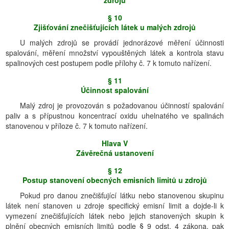
zdrojů
§ 10
Zjišťování znečišťujících látek u malých zdrojů
U malých zdrojů se provádí jednorázové měření účinnosti
spalování, měření množství vypouštěných látek a kontrola stavu
spalinových cest postupem podle přílohy č. 7 k tomuto nařízení.
§ 11
Účinnost spalování
Malý zdroj je provozován s požadovanou účinností spalování
paliv a s přípustnou koncentrací oxidu uhelnatého ve spalinách
stanovenou v příloze č. 7 k tomuto nařízení.
Hlava V
Závěrečná ustanovení
§ 12
Postup stanovení obecných emisních limitů u zdrojů
Pokud pro danou znečišťující látku nebo stanovenou skupinu
látek není stanoven u zdroje specifický emisní limit a dojde-li k
vymezení znečišťujících látek nebo jejich stanovených skupin k
plnění obecných emisních limitů podle § 9 odst. 4 zákona, pak