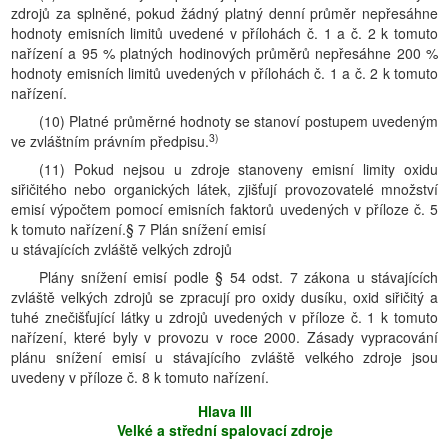
zdrojů za splněné, pokud žádný platný denní průměr nepřesáhne
hodnoty emisních limitů uvedené v přílohách č. 1 a č. 2 k tomuto
nařízení a 95 % platných hodinových průměrů nepřesáhne 200 %
hodnoty emisních limitů uvedených v přílohách č. 1 a č. 2 k tomuto
nařízení.
(10) Platné průměrné hodnoty se stanoví postupem uvedeným
3)
ve zvláštním právním předpisu.
(11) Pokud nejsou u zdroje stanoveny emisní limity oxidu
siřičitého nebo organických látek, zjišťují provozovatelé množství
emisí výpočtem pomocí emisních faktorů uvedených v příloze č. 5
k tomuto nařízení.§ 7 Plán snížení emisí
u stávajících zvláště velkých zdrojů
Plány snížení emisí podle § 54 odst. 7 zákona u stávajících
zvláště velkých zdrojů se zpracují pro oxidy dusíku, oxid siřičitý a
tuhé znečišťující látky u zdrojů uvedených v příloze č. 1 k tomuto
nařízení, které byly v provozu v roce 2000. Zásady vypracování
plánu snížení emisí u stávajícího zvláště velkého zdroje jsou
uvedeny v příloze č. 8 k tomuto nařízení.
Hlava III
Velké a střední spalovací zdroje