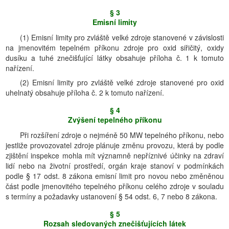
§ 3
Emisní limity
(1) Emisní limity pro zvláště velké zdroje stanovené v závislosti
na jmenovitém tepelném příkonu zdroje pro oxid siřičitý, oxidy
dusíku a tuhé znečišťující látky obsahuje příloha č. 1 k tomuto
nařízení.
(2) Emisní limity pro zvláště velké zdroje stanovené pro oxid
uhelnatý obsahuje příloha č. 2 k tomuto nařízení.
§ 4
Zvýšení tepelného příkonu
Při rozšíření zdroje o nejméně 50 MW tepelného příkonu, nebo
jestliže provozovatel zdroje plánuje změnu provozu, která by podle
zjištění inspekce mohla mít významně nepříznivé účinky na zdraví
lidí nebo na životní prostředí, orgán kraje stanoví v podmínkách
podle § 17 odst. 8 zákona emisní limit pro novou nebo změněnou
část podle jmenovitého tepelného příkonu celého zdroje v souladu
s termíny a požadavky ustanovení § 54 odst. 6, 7 nebo 8 zákona.
§ 5
Rozsah sledovaných znečišťujících látek