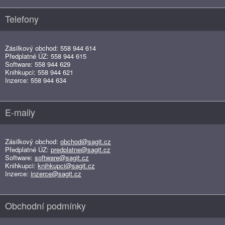
Telefony
Zásilkový obchod: 558 944 614
Předplatné ÚZ: 558 944 615
Software: 558 944 629
Knihkupci: 558 944 621
Inzerce: 558 944 634
E-maily
Zásilkový obchod:
obchod@sagit.cz
Předplatné ÚZ:
predplatne@sagit.cz
Software:
software@sagit.cz
Knihkupci:
knihkupci@sagit.cz
Inzerce:
inzerce@sagit.cz
Obchodní podmínky