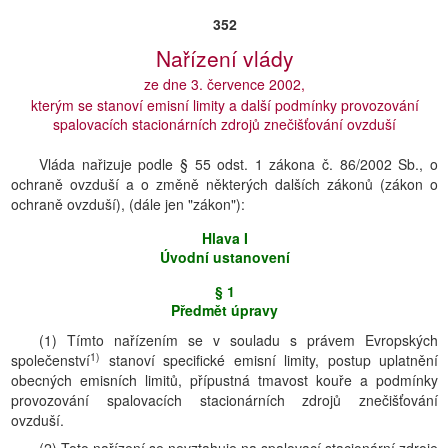
352
Nařízení vlády
ze dne 3. července 2002,
kterým se stanoví emisní limity a další podmínky provozování
spalovacích stacionárních zdrojů znečišťování ovzduší
Vláda nařizuje podle § 55 odst. 1 zákona č. 86/2002 Sb., o
ochraně ovzduší a o změně některých dalších zákonů (zákon o
ochraně ovzduší), (dále jen "zákon"):
Hlava I
Úvodní ustanovení
§ 1
Předmět úpravy
(1) Tímto nařízením se v souladu s právem Evropských
1)
společenství
stanoví specifické emisní limity, postup uplatnění
obecných emisních limitů, přípustná tmavost kouře a podmínky
provozování spalovacích stacionárních zdrojů znečišťování
ovzduší.