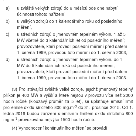
a)
u zvláště velkých zdrojů do 6 měsíců ode dne nabytí
účinnosti tohoto nařízení,
b)
u velkých zdrojů do 1 kalendářního roku od posledního
měření,
c)
u středních zdrojů o jmenovitém tepelném výkonu 1 až 5
MW včetně do 3 kalendářních let od posledního měření;
provozovatelé, kteří provedli poslední měření před datem
1. června 1999, provedou toto měření do 1. června 2003,
d)
u středních zdrojů o jmenovitém tepelném výkonu do 1
MW do 5 kalendářních roků od posledního měření;
provozovatelé, kteří provedli poslední měření před datem
1. června 1999, provedou toto měření do 1. června 2003.
(3) Pro stávající zvláště velké zdroje, jejichž jmenovitý tepelný
příkon je 400 MW a vyšší a které nejsou v provozu více než 2000
hodin ročně (klouzavý průměr za 5 let), se uplatňuje emisní limit
-3
pro emise oxidu siřičitého 800 mg.m
do 31. prosince 2015. Od 1.
ledna 2016 budou zařízení s emisním limitem oxidu siřičitého 800
-3
mg.m
provozována nejvýše 1500 hodin ročně.
(4) Vyhodnocení kontinuálního měření se provádí