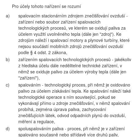
Pro účely tohoto nařízení se rozumí
a)
spalovacím stacionárním zdrojem znečišťování ovzduší -
zařízení nebo soubor zařízení spalovacích
technologických procesů, ve kterém se oxidují paliva za
účelem využití uvolněného tepla (dále jen "zdroj"). Ke
zdrojům náleží i spalovací motory a plynové turbíny, které
nejsou součástí mobilních zdrojů znečišťování ovzduší
podle § 4 odst. 2 zákona,
b)
zařízením spalovacích technologických procesů - jakékoliv
z hlediska účelu dále nedělitelné technické zařízení, v
němž se oxiduje palivo za účelem výroby tepla (dále jen
"zařízení"),
c)
spalováním - technologický proces, při němž je oxidováno
palivo za účelem získávání tepla. Ke spalování náleží také
technologické operace s ním související, pokud se
vykonávají přímo u zdroje znečišťování, v němž spalování
probíhá, zejména úprava paliva, zachycování
znečišťujících látek, odvod odpadních plynů do ovzduší,
měření a regulace,
d)
spoluspalováním paliva - proces, při němž je v zařízení
spalováno současně nebo střídavě více druhů paliv,