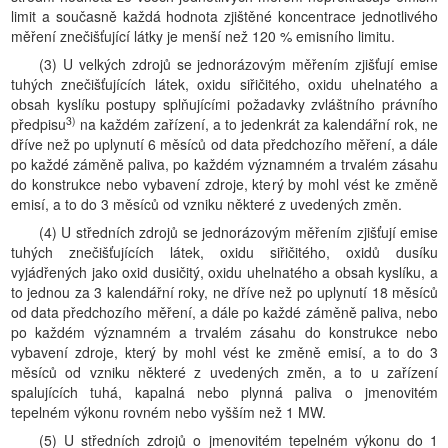
limit a současně každá hodnota zjištěné koncentrace jednotlivého
měření znečišťující látky je menší než 120 % emisního limitu.
(3) U velkých zdrojů se jednorázovým měřením zjišťují emise
tuhých znečišťujících látek, oxidu siřičitého, oxidu uhelnatého a
obsah kyslíku postupy splňujícími požadavky zvláštního právního
3)
předpisu
na každém zařízení, a to jedenkrát za kalendářní rok, ne
dříve než po uplynutí 6 měsíců od data předchozího měření, a dále
po každé záměně paliva, po každém významném a trvalém zásahu
do konstrukce nebo vybavení zdroje, který by mohl vést ke změně
emisí, a to do 3 měsíců od vzniku některé z uvedených změn.
(4) U středních zdrojů se jednorázovým měřením zjišťují emise
tuhých znečišťujících látek, oxidu siřičitého, oxidů dusíku
vyjádřených jako oxid dusičitý, oxidu uhelnatého a obsah kyslíku, a
to jednou za 3 kalendářní roky, ne dříve než po uplynutí 18 měsíců
od data předchozího měření, a dále po každé záměně paliva, nebo
po každém významném a trvalém zásahu do konstrukce nebo
vybavení zdroje, který by mohl vést ke změně emisí, a to do 3
měsíců od vzniku některé z uvedených změn, a to u zařízení
spalujících tuhá, kapalná nebo plynná paliva o jmenovitém
tepelném výkonu rovném nebo vyšším než 1 MW.
(5) U středních zdrojů o jmenovitém tepelném výkonu do 1