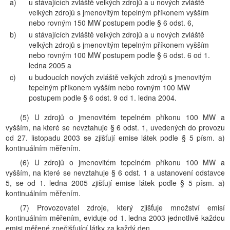
a)
u stávajících zvláště velkých zdrojů a u nových zvláště
velkých zdrojů s jmenovitým tepelným příkonem vyšším
nebo rovným 150 MW postupem podle § 6 odst. 6,
b)
u stávajících zvláště velkých zdrojů a u nových zvláště
velkých zdrojů s jmenovitým tepelným příkonem vyšším
nebo rovným 100 MW postupem podle § 6 odst. 6 od 1.
ledna 2005 a
c)
u budoucích nových zvláště velkých zdrojů s jmenovitým
tepelným příkonem vyšším nebo rovným 100 MW
postupem podle § 6 odst. 9 od 1. ledna 2004.
(5) U zdrojů o jmenovitém tepelném příkonu 100 MW a
vyšším, na které se nevztahuje § 6 odst. 1, uvedených do provozu
od 27. listopadu 2003 se zjišťují emise látek podle § 5 písm. a)
kontinuálním měřením.
(6) U zdrojů o jmenovitém tepelném příkonu 100 MW a
vyšším, na které se nevztahuje § 6 odst. 1 a ustanovení odstavce
5, se od 1. ledna 2005 zjišťují emise látek podle § 5 písm. a)
kontinuálním měřením.
(7) Provozovatel zdroje, který zjišťuje množství emisí
kontinuálním měřením, eviduje od 1. ledna 2003 jednotlivě každou
emisi měřené znečišťující látky za každý den.