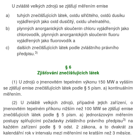
U zvláště velkých zdrojů se zjišťují měřením emise
a)
tuhých znečišťujících látek, oxidu siřičitého, oxidů dusíku
vyjádřených jako oxid dusičitý, oxidu uhelnatého,
b)
plynných anorganických sloučenin chloru vyjádřených jako
chlorovodík, plynných anorganických sloučenin fluoru
vyjádřených jako fluorovodík a
c)
dalších znečišťujících látek podle zvláštního právního
3)
předpisu.
§ 6
Zjišťování znečišťujících látek
(1) U zdrojů o jmenovitém tepelném výkonu 150 MW a vyšším
se zjišťují emise znečišťujících látek podle § 5 písm. a) kontinuálním
měřením.
(2) U zvláště velkých zdrojů, případně jejich zařízení, o
jmenovitém tepelném příkonu nižším než 100 MW se zjišťují emise
znečišťujících látek podle § 5 písm. a) jednorázovým měřením
3)
postupy splňujícími požadavky zvláštního právního předpisu
na
každém zařízení podle § 9 odst. 2 zákona, a to dvakrát za
kalendářní rok v intervalu mezi měřeními ne kratším než 3 měsíce.