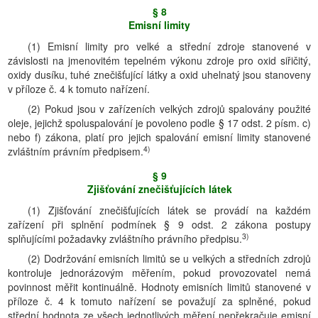
§ 8
Emisní limity
(1) Emisní limity pro velké a střední zdroje stanovené v
závislosti na jmenovitém tepelném výkonu zdroje pro oxid siřičitý,
oxidy dusíku, tuhé znečišťující látky a oxid uhelnatý jsou stanoveny
v příloze č. 4 k tomuto nařízení.
(2) Pokud jsou v zařízeních velkých zdrojů spalovány použité
oleje, jejichž spoluspalování je povoleno podle § 17 odst. 2 písm. c)
nebo f) zákona, platí pro jejich spalování emisní limity stanovené
4)
zvláštním právním předpisem.
§ 9
Zjišťování znečišťujících látek
(1) Zjišťování znečišťujících látek se provádí na každém
zařízení při splnění podmínek § 9 odst. 2 zákona postupy
3)
splňujícími požadavky zvláštního právního předpisu.
(2) Dodržování emisních limitů se u velkých a středních zdrojů
kontroluje jednorázovým měřením, pokud provozovatel nemá
povinnost měřit kontinuálně. Hodnoty emisních limitů stanovené v
příloze č. 4 k tomuto nařízení se považují za splněné, pokud
střední hodnota ze všech jednotlivých měření nepřekračuje emisní