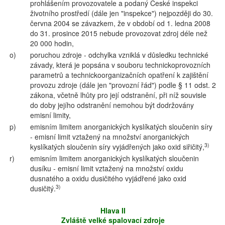
prohlášením provozovatele a podaný České inspekci
životního prostředí (dále jen "inspekce") nejpozději do 30.
června 2004 se závazkem, že v období od 1. ledna 2008
do 31. prosince 2015 nebude provozovat zdroj déle než
20 000 hodin,
o)
poruchou zdroje - odchylka vzniklá v důsledku technické
závady, která je popsána v souboru technickoprovozních
parametrů a technickoorganizačních opatření k zajištění
provozu zdroje (dále jen "provozní řád") podle § 11 odst. 2
zákona, včetně lhůty pro její odstranění, při níž souvisle
do doby jejího odstranění nemohou být dodržovány
emisní limity,
p)
emisním limitem anorganických kyslíkatých sloučenin síry
- emisní limit vztažený na množství anorganických
3)
kyslíkatých sloučenin síry vyjádřených jako oxid siřičitý,
r)
emisním limitem anorganických kyslíkatých sloučenin
dusíku - emisní limit vztažený na množství oxidu
dusnatého a oxidu dusičitého vyjádřené jako oxid
3)
dusičitý.
Hlava II
Zvláště velké spalovací zdroje