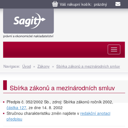
Váš nákupní košík: prázdný
Naviga
Navigace:
Úvod
»
Zákony
»
Sbírka zákonů a mezinárodních smluv
Sbírka zákonů a mezinárodních smluv
Předpis č. 352/2002 Sb., zdroj: Sbírka zákonů ročník 2002,
částka 127
, ze dne 14. 8. 2002
Stručnou charakteristiku změn najdete v
redakční anotaci
předpisu