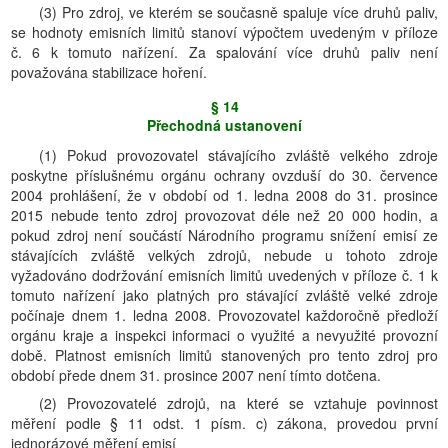
(3) Pro zdroj, ve kterém se současně spaluje více druhů paliv,
se hodnoty emisních limitů stanoví výpočtem uvedeným v příloze
č. 6 k tomuto nařízení. Za spalování více druhů paliv není
považována stabilizace hoření.
§ 14
Přechodná ustanovení
(1) Pokud provozovatel stávajícího zvláště velkého zdroje
poskytne příslušnému orgánu ochrany ovzduší do 30. července
2004 prohlášení, že v období od 1. ledna 2008 do 31. prosince
2015 nebude tento zdroj provozovat déle než 20 000 hodin, a
pokud zdroj není součástí Národního programu snížení emisí ze
stávajících zvláště velkých zdrojů, nebude u tohoto zdroje
vyžadováno dodržování emisních limitů uvedených v příloze č. 1 k
tomuto nařízení jako platných pro stávající zvláště velké zdroje
počínaje dnem 1. ledna 2008. Provozovatel každoročně předloží
orgánu kraje a inspekci informaci o využité a nevyužité provozní
době. Platnost emisních limitů stanovených pro tento zdroj pro
období přede dnem 31. prosince 2007 není tímto dotčena.
(2) Provozovatelé zdrojů, na které se vztahuje povinnost
měření podle § 11 odst. 1 písm. c) zákona, provedou první
jednorázové měření emisí