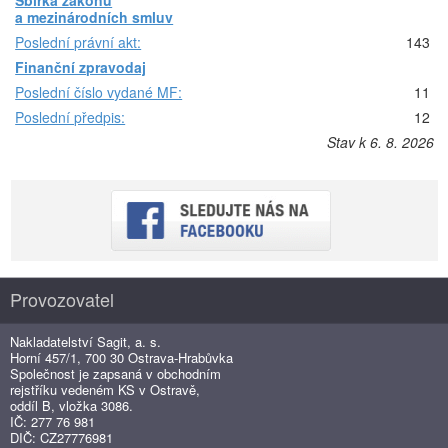
Sbírka zákonů
a mezinárodních smluv
Poslední právní akt:
143
Finanční zpravodaj
Poslední číslo vydané MF:
11
Poslední předpis:
12
Stav k 6. 8. 2026
Provozovatel
Nakladatelství Sagit, a. s.
Horní 457/1, 700 30 Ostrava-Hrabůvka
Společnost je zapsaná v obchodním
rejstříku vedeném KS v Ostravě,
oddíl B, vložka 3086.
IČ: 277 76 981
DIČ: CZ27776981