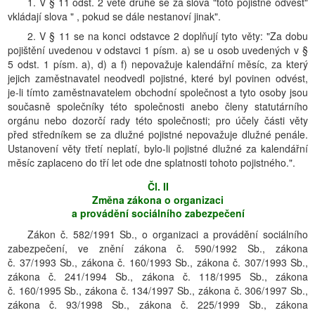
1. V § 11 odst. 2 větě druhé se za slova "toto pojistné odvést"
vkládají slova " , pokud se dále nestanoví jinak".
2. V § 11 se na konci odstavce 2 doplňují tyto věty: "Za dobu
pojištění uvedenou v odstavci 1 písm. a) se u osob uvedených v §
5 odst. 1 písm. a), d) a f) nepovažuje kalendářní měsíc, za který
jejich zaměstnavatel neodvedl pojistné, které byl povinen odvést,
je-li tímto zaměstnavatelem obchodní společnost a tyto osoby jsou
současně společníky této společnosti anebo členy statutárního
orgánu nebo dozorčí rady této společnosti; pro účely části věty
před středníkem se za dlužné pojistné nepovažuje dlužné penále.
Ustanovení věty třetí neplatí, bylo-li pojistné dlužné za kalendářní
měsíc zaplaceno do tří let ode dne splatnosti tohoto pojistného.".
Čl. II
Změna zákona o organizaci
a provádění sociálního zabezpečení
Zákon č. 582/1991 Sb., o organizaci a provádění sociálního
zabezpečení, ve znění zákona č. 590/1992 Sb., zákona
č. 37/1993 Sb., zákona č. 160/1993 Sb., zákona č. 307/1993 Sb.,
zákona č. 241/1994 Sb., zákona č. 118/1995 Sb., zákona
č. 160/1995 Sb., zákona č. 134/1997 Sb., zákona č. 306/1997 Sb.,
zákona č. 93/1998 Sb., zákona č. 225/1999 Sb., zákona