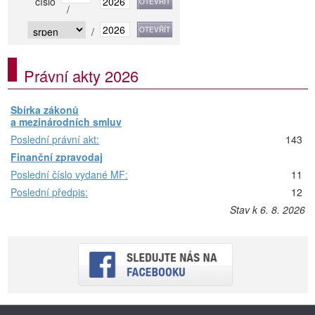
číslo
/
/
Právní akty 2026
Sbírka zákonů
a mezinárodních smluv
Poslední právní akt:
143
Finanční zpravodaj
Poslední číslo vydané MF:
11
Poslední předpis:
12
Stav k 6. 8. 2026