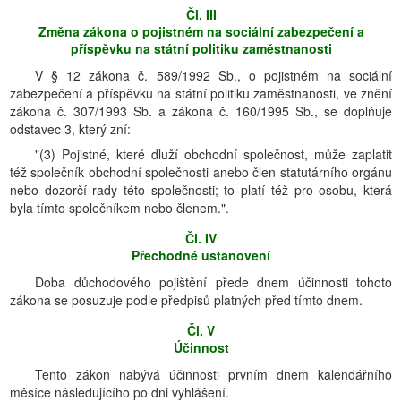
Čl. III
Změna zákona o pojistném na sociální zabezpečení a
příspěvku na státní politiku zaměstnanosti
V § 12 zákona č. 589/1992 Sb., o pojistném na sociální
zabezpečení a příspěvku na státní politiku zaměstnanosti, ve znění
zákona č. 307/1993 Sb. a zákona č. 160/1995 Sb., se doplňuje
odstavec 3, který zní:
"(3) Pojistné, které dluží obchodní společnost, může zaplatit
též společník obchodní společnosti anebo člen statutárního orgánu
nebo dozorčí rady této společnosti; to platí též pro osobu, která
byla tímto společníkem nebo členem.".
Čl. IV
Přechodné ustanovení
Doba důchodového pojištění přede dnem účinnosti tohoto
zákona se posuzuje podle předpisů platných před tímto dnem.
Čl. V
Účinnost
Tento zákon nabývá účinnosti prvním dnem kalendářního
měsíce následujícího po dni vyhlášení.