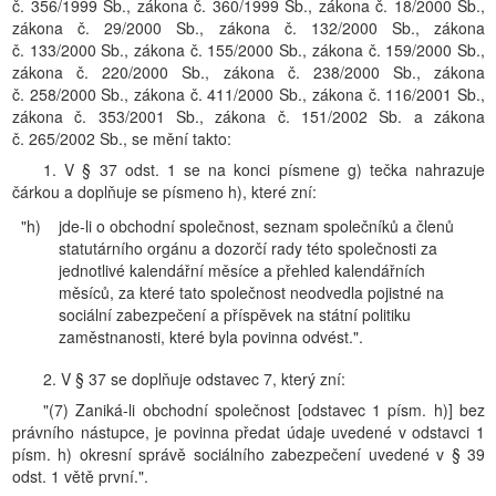
č. 356/1999 Sb., zákona č. 360/1999 Sb., zákona č. 18/2000 Sb.,
zákona č. 29/2000 Sb., zákona č. 132/2000 Sb., zákona
č. 133/2000 Sb., zákona č. 155/2000 Sb., zákona č. 159/2000 Sb.,
zákona č. 220/2000 Sb., zákona č. 238/2000 Sb., zákona
č. 258/2000 Sb., zákona č. 411/2000 Sb., zákona č. 116/2001 Sb.,
zákona č. 353/2001 Sb., zákona č. 151/2002 Sb. a zákona
č. 265/2002 Sb., se mění takto:
1. V § 37 odst. 1 se na konci písmene g) tečka nahrazuje
čárkou a doplňuje se písmeno h), které zní:
"h)
jde-li o obchodní společnost, seznam společníků a členů
statutárního orgánu a dozorčí rady této společnosti za
jednotlivé kalendářní měsíce a přehled kalendářních
měsíců, za které tato společnost neodvedla pojistné na
sociální zabezpečení a příspěvek na státní politiku
zaměstnanosti, které byla povinna odvést.".
2. V § 37 se doplňuje odstavec 7, který zní:
"(7) Zaniká-li obchodní společnost [odstavec 1 písm. h)] bez
právního nástupce, je povinna předat údaje uvedené v odstavci 1
písm. h) okresní správě sociálního zabezpečení uvedené v § 39
odst. 1 větě první.".