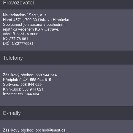
Provozovatel
Nakladatelství Sagit, a. s.
Horní 457/1, 700 30 Ostrava-Hrabůvka
Společnost je zapsaná v obchodním
rejstříku vedeném KS v Ostravě,
oddíl B, vložka 3086.
IČ: 277 76 981
DIČ: CZ27776981
Telefony
Zásilkový obchod: 558 944 614
Předplatné ÚZ: 558 944 615
Software: 558 944 629
Knihkupci: 558 944 621
Inzerce: 558 944 634
E-maily
Zásilkový obchod:
obchod@sagit.cz