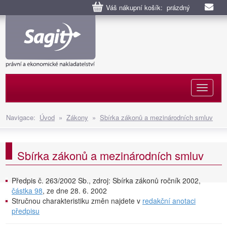
Váš nákupní košík: prázdný
Naviga
Navigace:
Úvod
»
Zákony
»
Sbírka zákonů a mezinárodních smluv
Sbírka zákonů a mezinárodních smluv
Předpis č. 263/2002 Sb., zdroj: Sbírka zákonů ročník 2002,
částka 98
, ze dne 28. 6. 2002
Stručnou charakteristiku změn najdete v
redakční anotaci
předpisu