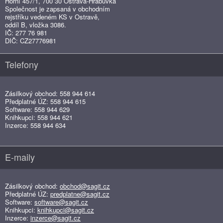
Horní 457/1, 700 30 Ostrava-Hrabůvka
Společnost je zapsaná v obchodním
rejstříku vedeném KS v Ostravě,
oddíl B, vložka 3086.
IČ: 277 76 981
DIČ: CZ27776981
Telefony
Zásilkový obchod: 558 944 614
Předplatné ÚZ: 558 944 615
Software: 558 944 629
Knihkupci: 558 944 621
Inzerce: 558 944 634
E-maily
Zásilkový obchod:
obchod@sagit.cz
Předplatné ÚZ:
predplatne@sagit.cz
Software:
software@sagit.cz
Knihkupci:
knihkupci@sagit.cz
Inzerce:
inzerce@sagit.cz