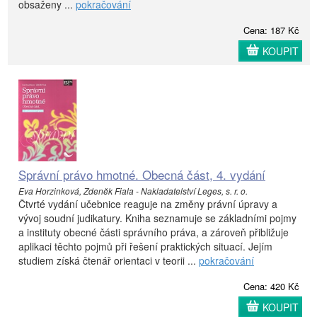
obsaženy ...
pokračování
Cena: 187 Kč
KOUPIT
Správní právo hmotné. Obecná část, 4. vydání
Eva Horzinková, Zdeněk Fiala - Nakladatelství Leges, s. r. o.
Čtvrté vydání učebnice reaguje na změny právní úpravy a
vývoj soudní judikatury. Kniha seznamuje se základními pojmy
a instituty obecné části správního práva, a zároveň přibližuje
aplikaci těchto pojmů při řešení praktických situací. Jejím
studiem získá čtenář orientaci v teorii ...
pokračování
Cena: 420 Kč
KOUPIT