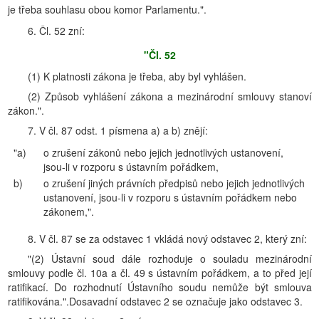
je třeba souhlasu obou komor Parlamentu.".
6. Čl. 52 zní:
"Čl. 52
(1) K platnosti zákona je třeba, aby byl vyhlášen.
(2) Způsob vyhlášení zákona a mezinárodní smlouvy stanoví
zákon.".
7. V čl. 87 odst. 1 písmena a) a b) znějí:
"a)
o zrušení zákonů nebo jejich jednotlivých ustanovení,
jsou-li v rozporu s ústavním pořádkem,
b)
o zrušení jiných právních předpisů nebo jejich jednotlivých
ustanovení, jsou-li v rozporu s ústavním pořádkem nebo
zákonem,".
8. V čl. 87 se za odstavec 1 vkládá nový odstavec 2, který zní:
"(2) Ústavní soud dále rozhoduje o souladu mezinárodní
smlouvy podle čl. 10a a čl. 49 s ústavním pořádkem, a to před její
ratifikací. Do rozhodnutí Ústavního soudu nemůže být smlouva
ratifikována.".Dosavadní odstavec 2 se označuje jako odstavec 3.