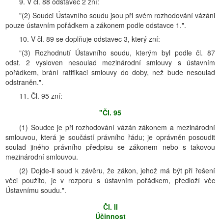
9. V čl. 88 odstavec 2 zní:
"(2) Soudci Ústavního soudu jsou při svém rozhodování vázáni
pouze ústavním pořádkem a zákonem podle odstavce 1.".
10. V čl. 89 se doplňuje odstavec 3, který zní:
"(3) Rozhodnutí Ústavního soudu, kterým byl podle čl. 87
odst. 2 vysloven nesoulad mezinárodní smlouvy s ústavním
pořádkem, brání ratifikaci smlouvy do doby, než bude nesoulad
odstraněn.".
11. Čl. 95 zní:
"Čl. 95
(1) Soudce je při rozhodování vázán zákonem a mezinárodní
smlouvou, která je součástí právního řádu; je oprávněn posoudit
soulad jiného právního předpisu se zákonem nebo s takovou
mezinárodní smlouvou.
(2) Dojde-li soud k závěru, že zákon, jehož má být při řešení
věci použito, je v rozporu s ústavním pořádkem, předloží věc
Ústavnímu soudu.".
Čl. II
Účinnost