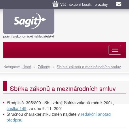
Váš nákupní košík: prázdný
Naviga
Navigace:
Úvod
»
Zákony
»
Sbírka zákonů a mezinárodních smluv
Sbírka zákonů a mezinárodních smluv
Předpis č. 395/2001 Sb., zdroj: Sbírka zákonů ročník 2001,
částka 149
, ze dne 9. 11. 2001
Stručnou charakteristiku změn najdete v
redakční anotaci
předpisu