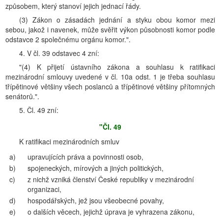
způsobem, který stanoví jejich jednací řády.
(3) Zákon o zásadách jednání a styku obou komor mezi
sebou, jakož i navenek, může svěřit výkon působnosti komor podle
odstavce 2 společnému orgánu komor.".
4. V čl. 39 odstavec 4 zní:
"(4) K přijetí ústavního zákona a souhlasu k ratifikaci
mezinárodní smlouvy uvedené v čl. 10a odst. 1 je třeba souhlasu
třípětinové většiny všech poslanců a třípětinové většiny přítomných
senátorů.".
5. Čl. 49 zní:
"Čl. 49
K ratifikaci mezinárodních smluv
a)
upravujících práva a povinnosti osob,
b)
spojeneckých, mírových a jiných politických,
c)
z nichž vzniká členství České republiky v mezinárodní
organizaci,
d)
hospodářských, jež jsou všeobecné povahy,
e)
o dalších věcech, jejichž úprava je vyhrazena zákonu,