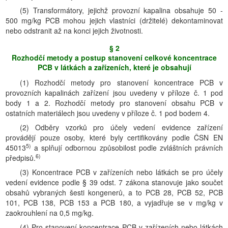
(5) Transformátory, jejichž provozní kapalina obsahuje 50 -
500 mg/kg PCB mohou jejich vlastníci (držitelé) dekontaminovat
nebo odstranit až na konci jejich životnosti.
§ 2
Rozhodčí metody a postup stanovení celkové koncentrace
PCB v látkách a zařízeních, které je obsahují
(1) Rozhodčí metody pro stanovení koncentrace PCB v
provozních kapalinách zařízení jsou uvedeny v příloze č. 1 pod
body 1 a 2. Rozhodčí metody pro stanovení obsahu PCB v
ostatních materiálech jsou uvedeny v příloze č. 1 pod bodem 4.
(2) Odběry vzorků pro účely vedení evidence zařízení
provádějí pouze osoby, které byly certifikovány podle ČSN EN
5)
45013
a splňují odbornou způsobilost podle zvláštních právních
6)
předpisů.
(3) Koncentrace PCB v zařízeních nebo látkách se pro účely
vedení evidence podle § 39 odst. 7 zákona stanovuje jako součet
obsahů vybraných šesti kongenerů, a to PCB 28, PCB 52, PCB
101, PCB 138, PCB 153 a PCB 180, a vyjadřuje se v mg/kg v
zaokrouhlení na 0,5 mg/kg.
(4) Pro stanovení koncentrace PCB v zařízeních nebo látkách