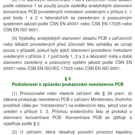
podle odstavce 1 se použijí pouze výsledky analytických stanovení
koncentrace PCB provedených metodami uvedenými v příloze č. 1
pod body 1 a 2 v laboratořích se zavedeným a posouzeným
systémem jakosti podle ČSN EN 45001 nebo ČSN EN 17025 nebo
ČSN EN ISO 9001.
(5) Výsledky analytických stanovení obsahu PCB v zařízeních
nebo látkách provedených před účinností této vyhlášky se uznají
pouze v případě, pokud bylo jejich stanovení provedeno metodami
uvedenými v příloze č. 1 pod body 1, 2 a 3 a laboratoř měla v době
stanovení zavedený a posouzený systém jakosti podle ČSN EN
45001 nebo ČSN EN ISO/IEC 17025 nebo ČSN EN ISO 9001.
§ 3
Podrobnosti o způsobu prokazování neexistence PCB
(1) Provozovatel nebo vlastník zařízení dle § 26 písm. d)
zákona prokazuje neexistenci PCB v zařízení Ministerstvu životního
prostředí (dále jen "ministerstvo") na evidenčním listu, jehož vzor je
uveden v příloze č. 2. Přílohou evidenčního listu je protokol o
stanovení koncentrace PCB. Koncentrace PCB se zjišťuje a
vyjadřuje podle § 2.
(2) U zařízení, která obsahují původní provozní kapalinu