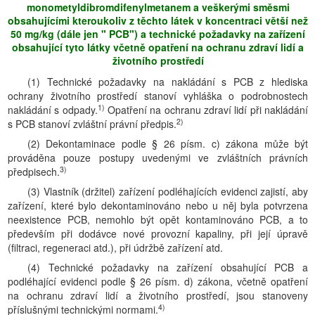
monometyldibromdifenylmetanem a veškerými směsmi
obsahujícími kteroukoliv z těchto látek v koncentraci větší než
50 mg/kg (dále jen " PCB") a technické požadavky na zařízení
obsahující tyto látky včetně opatření na ochranu zdraví lidí a
životního prostředí
(1) Technické požadavky na nakládání s PCB z hlediska
ochrany životního prostředí stanoví vyhláška o podrobnostech
1)
nakládání s odpady.
Opatření na ochranu zdraví lidí při nakládání
2)
s PCB stanoví zvláštní právní předpis.
(2) Dekontaminace podle § 26 písm. c) zákona může být
prováděna pouze postupy uvedenými ve zvláštních právních
3)
předpisech.
(3) Vlastník (držitel) zařízení podléhajících evidenci zajistí, aby
zařízení, které bylo dekontaminováno nebo u něj byla potvrzena
neexistence PCB, nemohlo být opět kontaminováno PCB, a to
především při dodávce nové provozní kapaliny, při její úpravě
(filtraci, regeneraci atd.), při údržbě zařízení atd.
(4) Technické požadavky na zařízení obsahující PCB a
podléhající evidenci podle § 26 písm. d) zákona, včetně opatření
na ochranu zdraví lidí a životního prostředí, jsou stanoveny
4)
příslušnými technickými normami.