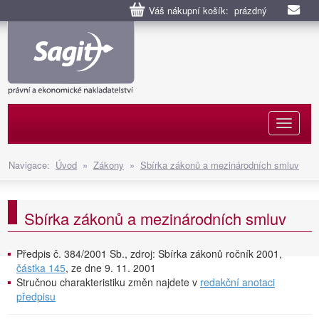
Váš nákupní košík: prázdný
Naviga
Navigace:
Úvod
»
Zákony
»
Sbírka zákonů a mezinárodních smluv
Sbírka zákonů a mezinárodních smluv
Předpis č. 384/2001 Sb., zdroj: Sbírka zákonů ročník 2001,
částka 145
, ze dne 9. 11. 2001
Stručnou charakteristiku změn najdete v
redakční anotaci
předpisu