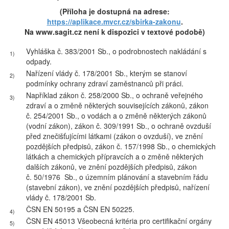
(Příloha je dostupná na adrese:
https://aplikace.mvcr.cz/sbirka-zakonu
.
Na www.sagit.cz není k dispozici v textové podobě)
Vyhláška č. 383/2001 Sb., o podrobnostech nakládání s
1)
odpady.
Nařízení vlády č. 178/2001 Sb., kterým se stanoví
2)
podmínky ochrany zdraví zaměstnanců při práci.
Například zákon č. 258/2000 Sb., o ochraně veřejného
3)
zdraví a o změně některých souvisejících zákonů, zákon
č. 254/2001 Sb., o vodách a o změně některých zákonů
(vodní zákon), zákon č. 309/1991 Sb., o ochraně ovzduší
před znečišťujícími látkami (zákon o ovzduší), ve znění
pozdějších předpisů, zákon č. 157/1998 Sb., o chemických
látkách a chemických přípravcích a o změně některých
dalších zákonů, ve znění pozdějších předpisů, zákon
č. 50/1976 Sb., o územním plánování a stavebním řádu
(stavební zákon), ve znění pozdějších předpisů, nařízení
vlády č. 178/2001 Sb.
ČSN EN 50195 a ČSN EN 50225.
4)
ČSN EN 45013 Všeobecná kritéria pro certifikační orgány
5)