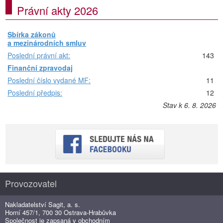
Právní akty 2026
Sbírka zákonů
a mezinárodních smluv
Poslední právní akt:
143
Finanční zpravodaj
Poslední číslo vydané MF:
11
Poslední předpis:
12
Stav k 6. 8. 2026
Provozovatel
Nakladatelství Sagit, a. s.
Horní 457/1, 700 30 Ostrava-Hrabůvka
Společnost je zapsaná v obchodním