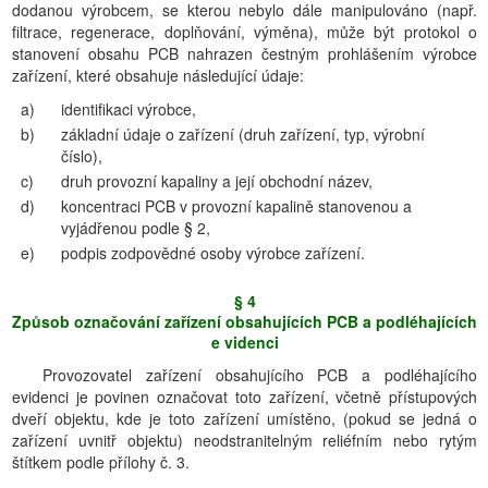
dodanou výrobcem, se kterou nebylo dále manipulováno (např.
filtrace, regenerace, doplňování, výměna), může být protokol o
stanovení obsahu PCB nahrazen čestným prohlášením výrobce
zařízení, které obsahuje následující údaje:
a)
identifikaci výrobce,
b)
základní údaje o zařízení (druh zařízení, typ, výrobní
číslo),
c)
druh provozní kapaliny a její obchodní název,
d)
koncentraci PCB v provozní kapalině stanovenou a
vyjádřenou podle § 2,
e)
podpis zodpovědné osoby výrobce zařízení.
§ 4
Způsob označování zařízení obsahujících PCB a podléhajících
e videnci
Provozovatel zařízení obsahujícího PCB a podléhajícího
evidenci je povinen označovat toto zařízení, včetně přístupových
dveří objektu, kde je toto zařízení umístěno, (pokud se jedná o
zařízení uvnitř objektu) neodstranitelným reliéfním nebo rytým
štítkem podle přílohy č. 3.