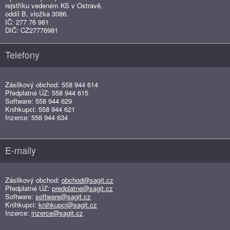
rejstříku vedeném KS v Ostravě,
oddíl B, vložka 3086.
IČ: 277 76 981
DIČ: CZ27776981
Telefony
Zásilkový obchod: 558 944 614
Předplatné ÚZ: 558 944 615
Software: 558 944 629
Knihkupci: 558 944 621
Inzerce: 558 944 634
E-maily
Zásilkový obchod:
obchod@sagit.cz
Předplatné ÚZ:
predplatne@sagit.cz
Software:
software@sagit.cz
Knihkupci:
knihkupci@sagit.cz
Inzerce:
inzerce@sagit.cz