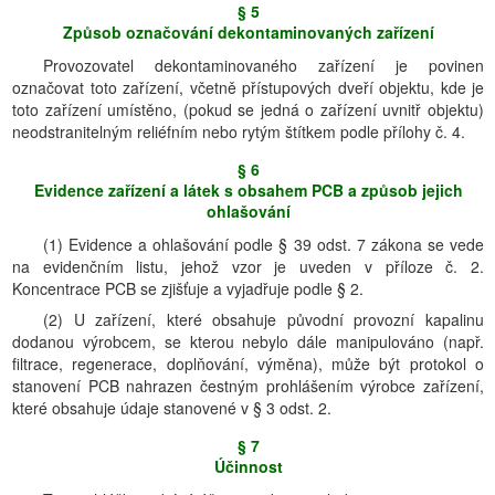
§ 5
Způsob označování dekontaminovaných zařízení
Provozovatel dekontaminovaného zařízení je povinen
označovat toto zařízení, včetně přístupových dveří objektu, kde je
toto zařízení umístěno, (pokud se jedná o zařízení uvnitř objektu)
neodstranitelným reliéfním nebo rytým štítkem podle přílohy č. 4.
§ 6
Evidence zařízení a látek s obsahem PCB a způsob jejich
ohlašování
(1) Evidence a ohlašování podle § 39 odst. 7 zákona se vede
na evidenčním listu, jehož vzor je uveden v příloze č. 2.
Koncentrace PCB se zjišťuje a vyjadřuje podle § 2.
(2) U zařízení, které obsahuje původní provozní kapalinu
dodanou výrobcem, se kterou nebylo dále manipulováno (např.
filtrace, regenerace, doplňování, výměna), může být protokol o
stanovení PCB nahrazen čestným prohlášením výrobce zařízení,
které obsahuje údaje stanovené v § 3 odst. 2.
§ 7
Účinnost