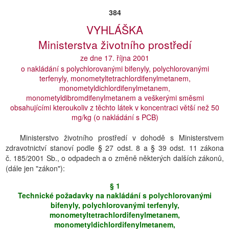
384
VYHLÁŠKA
Ministerstva životního prostředí
ze dne 17. října 2001
o nakládání s polychlorovanými bifenyly, polychlorovanými
terfenyly, monometyltetrachlordifenylmetanem,
monometyldichlordifenylmetanem,
monometyldibromdifenylmetanem a veškerými směsmi
obsahujícími kteroukoliv z těchto látek v koncentraci větší než 50
mg/kg (o nakládání s PCB)
Ministerstvo životního prostředí v dohodě s Ministerstvem
zdravotnictví stanoví podle § 27 odst. 8 a § 39 odst. 11 zákona
č. 185/2001 Sb., o odpadech a o změně některých dalších zákonů,
(dále jen "zákon"):
§ 1
Technické požadavky na nakládání s polychlorovanými
bifenyly, polychlorovanými terfenyly,
monometyltetrachlordifenylmetanem,
monometyldichlordifenylmetanem,