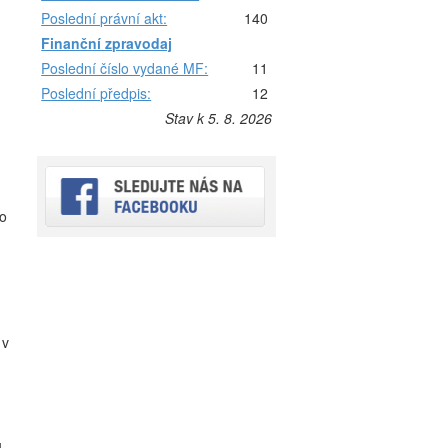
Poslední právní akt:
140
Finanční zpravodaj
Poslední číslo vydané MF:
11
Poslední předpis:
12
Stav k 5. 8. 2026
ho
 v
u