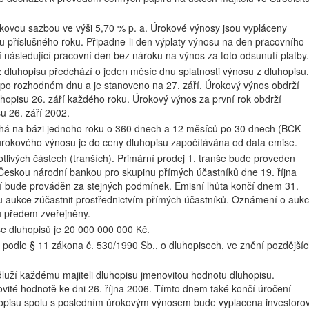
kovou sazbou ve výši 5,70 % p. a. Úrokové výnosy jsou vypláceny
jnu příslušného roku. Připadne-li den výplaty výnosu na den pracovního
 následující pracovní den bez nároku na výnos za toto odsunutí platby.
dluhopisu předchází o jeden měsíc dnu splatnosti výnosu z dluhopisu.
 po rozhodném dnu a je stanoveno na 27. září. Úrokový výnos obdrží
luhopisu 26. září každého roku. Úrokový výnos za první rok obdrží
su 26. září 2002.
há na bázi jednoho roku o 360 dnech a 12 měsíců po 30 dnech (BCK -
rokového výnosu je do ceny dluhopisu započítávána od data emise.
livých částech (tranších). Primární prodej 1. tranše bude proveden
eskou národní bankou pro skupinu přímých účastníků dne 19. října
ší bude prováděn za stejných podmínek. Emisní lhůta končí dnem 31.
ou aukce zúčastnit prostřednictvím přímých účastníků. Oznámení o aukc
 předem zveřejněny.
e dluhopisů je 20 000 000 000 Kč.
 podle § 11 zákona č. 530/1990 Sb., o dluhopisech, ve znění pozdější
 dluží každému majiteli dluhopisu jmenovitou hodnotu dluhopisu.
vité hodnotě ke dni 26. října 2006. Tímto dnem také končí úročení
opisu spolu s posledním úrokovým výnosem bude vyplacena investorov