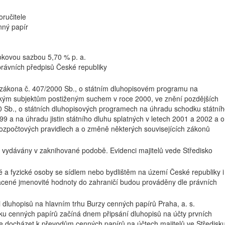
ručitele
nný papír
okovou sazbou 5,70 % p. a.
rávních předpisů České republiky
 zákona č. 407/2000 Sb., o státním dluhopisovém programu na
ým subjektům postiženým suchem v roce 2000, ve znění pozdějších
0 Sb., o státních dluhopisových programech na úhradu schodku státní
9 a na úhradu jistin státního dluhu splatných v letech 2001 a 2002 a o
ozpočtových pravidlech a o změně některých souvisejících zákonů
ou vydávány v zaknihované podobě. Evidenci majitelů vede Středisko
 a fyzické osoby se sídlem nebo bydlištěm na území České republiky i
lacené jmenovité hodnoty do zahraničí budou prováděny dle právních
i dluhopisů na hlavním trhu Burzy cenných papírů Praha, a. s.
sku cenných papírů začíná dnem připsání dluhopisů na účty prvních
e docházet k převodům cenných papírů na účtech majitelů ve Středisk