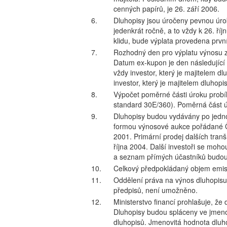
cenných papírů, je 26. září 2006.
6.
Dluhopisy jsou úročeny pevnou úro
jedenkrát ročně, a to vždy k 26. ří
klidu, bude výplata provedena první
7.
Rozhodný den pro výplatu výnosu z 
Datum ex-kupon je den následující
vždy investor, který je majitelem d
investor, který je majitelem dluhopi
8.
Výpočet poměrné části úroku probí
standard 30E/360). Poměrná část ú
9.
Dluhopisy budou vydávány po jednot
formou výnosové aukce pořádané Č
2001. Primární prodej dalších tran
října 2004. Další investoři se moh
a seznam přímých účastníků budou
10.
Celkový předpokládaný objem emis
11.
Oddělení práva na výnos dluhopisu
předpisů, není umožněno.
12.
Ministerstvo financí prohlašuje, že
Dluhopisy budou spláceny ve jmeno
dluhopisů. Jmenovitá hodnota dluh