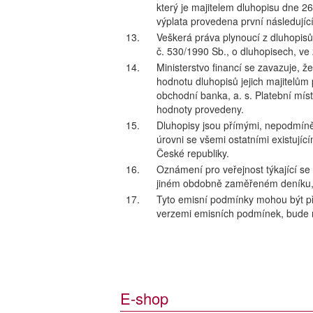
který je majitelem dluhopisu dne 26
výplata provedena první následujíc
13.
Veškerá práva plynoucí z dluhopisů 
č. 530/1990 Sb., o dluhopisech, ve
14.
Ministerstvo financí se zavazuje, ž
hodnotu dluhopisů jejich majitelů
obchodní banka, a. s. Platební mís
hodnoty provedeny.
15.
Dluhopisy jsou přímými, nepodmíně
úrovni se všemi ostatními existuj
České republiky.
16.
Oznámení pro veřejnost týkající s
jiném obdobně zaměřeném deníku,
17.
Tyto emisní podmínky mohou být pře
verzemi emisních podmínek, bude r
E-shop