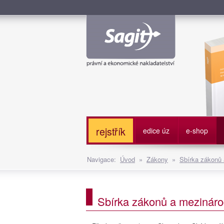
Služe
rejstřík
edice úz
e-shop
Navigace:
Úvod
»
Zákony
»
Sbírka zákonů
Sbírka zákonů a mezináro