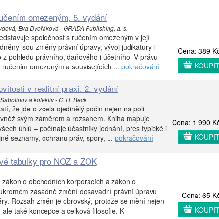
ručením omezeným, 5. vydání
vdová, Eva Dvořáková - GRADA Publishing, a. s.
edstavuje společnost s ručením omezeným v její
dněny jsou změny právní úpravy, vývoj judikatury i
Cena: 389 K
to z pohledu právního, daňového i účetního. V právu
KOUPI
s ručením omezeným a souvisejících ...
pokračování
itosti v realitní praxi. 2. vydání
Sabotinov a kolektiv - C. H. Beck
tí, že jde o zcela ojedinělý počin nejen na poli
e rovněž svým záměrem a rozsahem. Kniha mapuje
Cena: 1 990 K
 všech úhlů – počínaje účastníky jednání, přes typické i
KOUPI
jné seznamy, ochranu práv, spory, ...
pokračování
ové tabulky pro NOZ a ZOK
 zákon o obchodních korporacích a zákon o
ukromém zásadně změní dosavadní právní úpravu
Cena: 65 K
éry. Rozsah změn je obrovský, protože se mění nejen
KOUPI
, ale také koncepce a celková filosofie. K