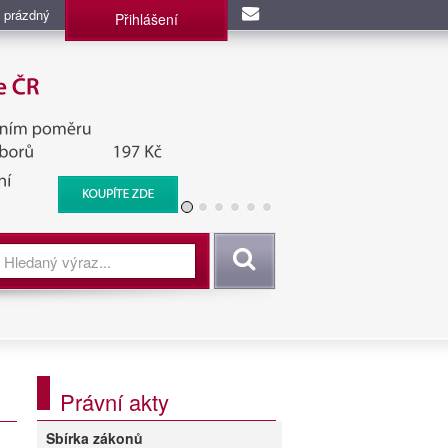
 prázdný
Přihlášení
užba, BIS, Zpravodajské
Vyhledat
Právní akty
Sbírka zákonů