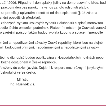
. září 2006. Připadne-li den splátky jistiny na den pracovního klidu, bu
í pracovní den bez nároku na výnos za toto odsunutí platby.
se promlčují uplynutím deseti let od data splatnosti (§ 23 zákona
 znění pozdějších předpisů).
e zabezpečí výplatu úrokových výnosů z dluhopisů a splatí jmenovitou
m podle těchto emisních podmínek. Platebním místem je Československ
to zveřejní způsob, jakým budou výplata kuponu a splacení jmenovité
nými a nepodřízenými závazky České republiky, které jsou na stejné
ícími i budoucími přímými, nepodmíněnými a nepodřízenými závazky
e těchto dluhopisů budou publikována v Hospodářských novinách nebo
 běžně dostupném v České republice.
loženy do cizích jazyků. Dojde-li k rozporu mezi různými jazykovými
ozhodující verze česká.
Ministr:
Ing.
Rusnok
v. r.