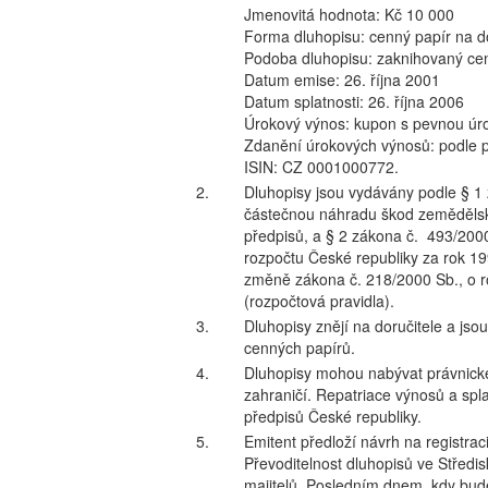
Jmenovitá hodnota: Kč 10 000
Forma dluhopisu: cenný papír na do
Podoba dluhopisu: zaknihovaný ce
Datum emise: 26. října 2001
Datum splatnosti: 26. října 2006
Úrokový výnos: kupon s pevnou úr
Zdanění úrokových výnosů: podle p
ISIN: CZ 0001000772.
2.
Dluhopisy jsou vydávány podle § 1
částečnou náhradu škod zemědělsk
předpisů, a § 2 zákona č. 493/200
rozpočtu České republiky za rok 199
změně zákona č. 218/2000 Sb., o r
(rozpočtová pravidla).
3.
Dluhopisy znějí na doručitele a js
cenných papírů.
4.
Dluhopisy mohou nabývat právnické
zahraničí. Repatriace výnosů a sp
předpisů České republiky.
5.
Emitent předloží návrh na registrac
Převoditelnost dluhopisů ve Středi
majitelů. Posledním dnem, kdy bud