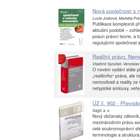
Nová společnost s 
Lucie Josková, Markéta Pra
Publikace komplexně př
aktuální podobě – zohle
posun právní teorie, a 
regulujícím společnost 
Realitní právo. Nemov
Vladimír Syruček, Vencislav 
O novém vydání stále pla
„realitního“ práva, al
nemovitosti a reality ze
netypické smlouvy, veře
ÚZ č. 902 - Převod
Sagit, a. s.
Nový občanský zákoník,
mezinárodním právu so
celé soukromoprávní sf
terminologie a struktura