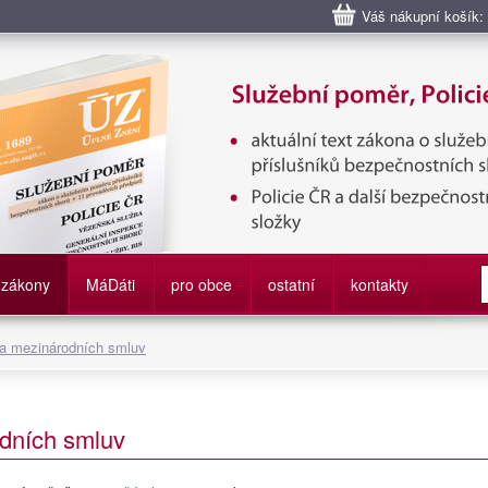
Váš nákupní košík:
bní poměr příslušníků bezpečnostních sborů, Policie ČR, Vězeňská sl
služby
zákony
M
á
D
áti
pro obce
ostatní
kontakty
 a mezinárodních smluv
dních smluv