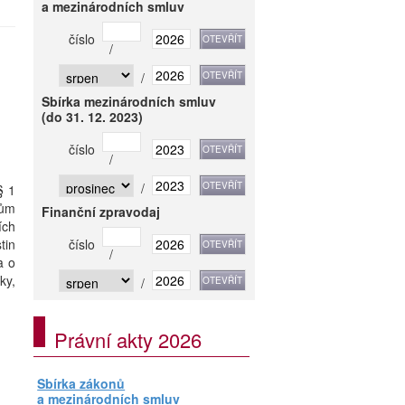
a mezinárodních smluv
číslo
/
/
Sbírka mezinárodních smluv
(do 31. 12. 2023)
číslo
/
/
§ 1
tům
Finanční zpravodaj
ích
tin
číslo
/
a o
ky,
/
Právní akty 2026
Sbírka zákonů
a mezinárodních smluv