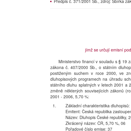
Předpis č. 371/2001 Sb., zdroj: Sbírka z
jímž se určují emisní po
Ministerstvo financí v souladu s § 19 
zákona č. 407/2000 Sb., o státním dluh
postiženým suchem v roce 2000, ve zně
dluhopisových programech na úhradu scho
státního dluhu splatných v letech 2001 a
změně některých souvisejících zákonů (ro
2001 - 2006, 5,70 %:
1.
Základní charakteristika dluhopisů:
Emitent: Česká republika zastoupen
Název: Dluhopis České republiky, 
Zkrácený název: ČR, 5,70 %, 06
Pořadové číslo emise: 37