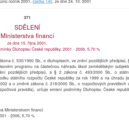
ákonů ročník 2001,
částka 140
, ze dne 24. 10. 2001
371
SDĚLENĺ
Ministerstva financí
ze dne 15. října 2001,
dmínky Dluhopisu České republiky, 2001 - 2006, 5,70 %
zákona č. 530/1990 Sb., o dluhopisech, ve znění pozdějších předpisů, 
opisovém programu na částečnou náhradu škod zemědělským subjek
ní pozdějších předpisů, a § 2 zákona č. 493/2000 Sb., o státn
dku státního rozpočtu České republiky za rok 1999 a na úhradu jis
 2002 a o změně zákona č. 218/2000 Sb., o rozpočtových pravidlech 
zpočtová pravidla), určuje emisní podmínky Dluhopisu České republi
á Ministerstvem financí
2001 - 2006, 5,70 %