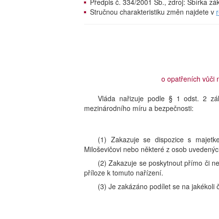
Předpis č. 334/2001 Sb., zdroj: Sbírka z
Stručnou charakteristiku změn najdete v
o opatřeních vůči
Vláda nařizuje podle § 1 odst. 2 z
mezinárodního míru a bezpečnosti:
(1) Zakazuje se dispozice s majet
Miloševičovi nebo některé z osob uvedených
(2) Zakazuje se poskytnout přímo či 
příloze k tomuto nařízení.
(3) Je zakázáno podílet se na jakékoli č