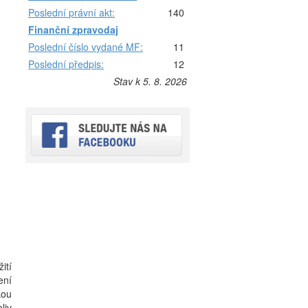
Poslední právní akt:
140
Finanční zpravodaj
Poslední číslo vydané MF:
11
Poslední předpis:
12
Stav k 5. 8. 2026
ití
ení
kou
liv