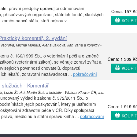
ální právní předpisy upravující odměňování
Cena: 157 K
, příspěvkových organizací, státních fondů, školských
 zaměstnanců státu, kteří nejsou v
KOUPI
Praktický komentář, 2. vydání
 Vebrová, Michal Morkus, Alena Jáklová, Jan Váňa a kolektiv -
konu č. 166/1999 Sb., o veterinární péči a o změně
Cena: 1 309 K
zákonů (veterinární zákon), se věnuje zdraví zvířat a
visejících povinností chovatelů, dopravců,
KOUPI
ích lékařů, zdravotní nezávadnosti ...
pokračování
 službách - Komentář
 Lucie Široká, Martin Šolc a kolektiv - Wolters Kluwer ČR, a.s.
a fundovaný výklad k zákonu č. 372/2011 Sb., o
podmínkách jejich poskytování, který je ústředním
Cena: 1 919 K
oskytování zdravotní péče v ČR. Díky spolupráci
KOUPI
 právo, medicínu a státní správu kniha ...
pokračování