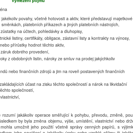
Vymezení pojmů
ména
jakékoliv povahy, včetně hotovosti a aktiv, které představují majetkové
 směnkách, platebních příkazech a jiných platebních nástrojích,
í, zůstatky na účtech, pohledávky a dluhopisy,
nické listiny, certifikáty, obligace, zástavní listy a kontrakty na výnosy,
 nebo přírůstky hodnot těchto aktiv,
ě záruk dobrého provedení,
roky z obdobných listin, nároky ze smluv na prodej jakýchkoliv
fondů nebo finančních zdrojů a jim na roveň postavených finančních
zakládajících účast na zisku těchto společností a nárok na likvidační
těchto společností,
lastnictví,
e rozumí jakákoliv operace směřující k pohybu, převodu, změně, použ
ůsledkem by byla změna objemu, výše, umístění, vlastnictví nebo drž
y mohla umožnit jeho použití včetně správy cenných papírů, s výjim
dkem jeho navýšení o jakékoliv úroky nebo vzniklé příjmy či jakéko