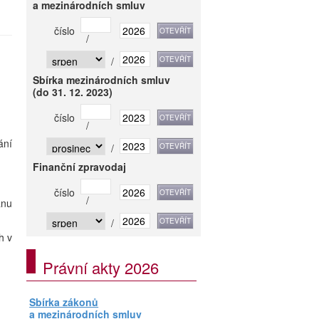
a mezinárodních smluv
číslo
/
/
Sbírka mezinárodních smluv
(do 31. 12. 2023)
číslo
/
ání
/
Finanční zpravodaj
číslo
/
anu
/
h v
Právní akty 2026
Sbírka zákonů
a mezinárodních smluv