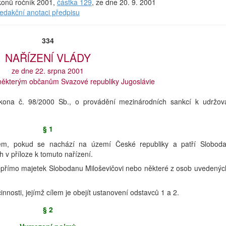
ákonů ročník 2001,
částka 129
, ze dne 20. 9. 2001
redakční anotaci předpisu
334
NAŘĺZENĺ VLÁDY
ze dne 22. srpna 2001
 některým občanům Svazové republiky Jugoslávie
ákona č. 98/2000 Sb., o provádění mezinárodních sankcí k udržov
§ 1
kem, pokud se nachází na území České republiky a patří Slobod
 v příloze k tomuto nařízení.
nepřímo majetek Slobodanu Miloševičovi nebo některé z osob uvedenýc
innosti, jejímž cílem je obejít ustanovení odstavců 1 a 2.
§ 2