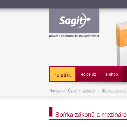
Služe
rejstřík
edice úz
e-shop
Navigace:
Úvod
»
Zákony
»
Sbírka zákonů
Sbírka zákonů a mezináro