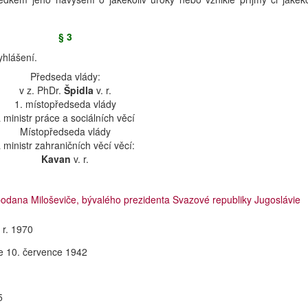
§ 3
yhlášení.
Předseda vlády:
v z. PhDr.
Špidla
v. r.
1. místopředseda vlády
 ministr práce a sociálních věcí
Místopředseda vlády
 ministr zahraničních věcí věcí:
Kavan
v. r.
dana Miloševiče, bývalého prezidenta Svazové republiky Jugoslávie
 r. 1970
e 10. července 1942
5