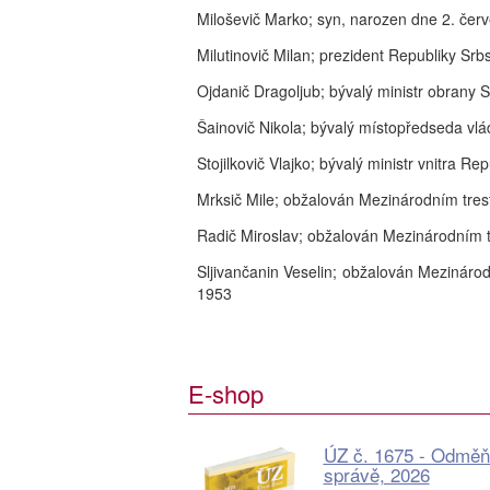
Miloševič Marko; syn, narozen dne 2. čer
Milutinovič Milan; prezident Republiky Sr
Ojdanič Dragoljub; bývalý ministr obrany 
Šainovič Nikola; bývalý místopředseda vl
Stojilkovič Vlajko; bývalý ministr vnitra R
Mrksič Mile; obžalován Mezinárodním tres
Radič Miroslav; obžalován Mezinárodním t
Sljivančanin Veselin; obžalován Mezinárod
1953
E-shop
ÚZ č. 1675 - Odměň
správě, 2026