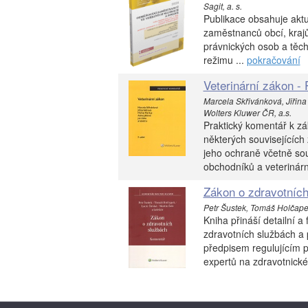
Sagit, a. s.
Publikace obsahuje aktu
zaměstnanců obcí, krajů
právnických osob a těch
režimu ...
pokračování
Veterinární zákon - 
Marcela Skřivánková, Jiřina
Wolters Kluwer ČR, a.s.
Praktický komentář k zá
některých souvisejících 
jeho ochraně včetně sou
obchodníků a veterinárn
Zákon o zdravotních
Petr Šustek, Tomáš Holčapek,
Kniha přináší detailní 
zdravotních službách a 
předpisem regulujícím p
expertů na zdravotnické