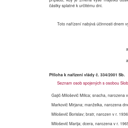
částky splatné k určitému dni.
Toto nařízení nabývá účinnosti dnem v
a
a
Příloha k nařízení vlády č. 334/2001 Sb.
Seznam osob spojených s osobou Slobo
Gajič-Miloševič Milica; snacha, narozena v
Markovič Mirjana; manželka, narozena dn
Miloševič Borislav; bratr, narozen v r. 1936
Miloševič Marija; dcera, narozena v r. 196