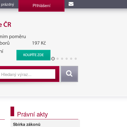
 prázdný
Přihlášení
užba, BIS, Zpravodajské
Vyhledat
Právní akty
Sbírka zákonů