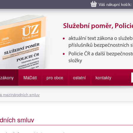
Váš nákupní košík:
bní poměr příslušníků bezpečnostních sborů, Policie ČR, Vězeňská sl
služby
zákony
M
á
D
áti
pro obce
ostatní
kontakty
 a mezinárodních smluv
dních smluv