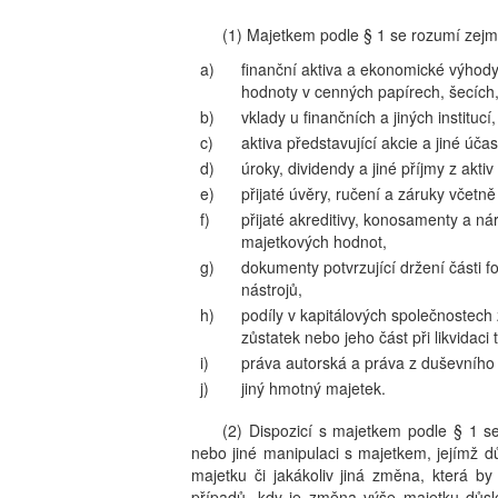
(1) Majetkem podle § 1 se rozumí zej
a)
finanční aktiva a ekonomické výhody 
hodnoty v cenných papírech, šecích,
b)
vklady u finančních a jiných instituc
c)
aktiva představující akcie a jiné účast
d)
úroky, dividendy a jiné příjmy z aktiv
e)
přijaté úvěry, ručení a záruky včetn
f)
přijaté akreditivy, konosamenty a ná
majetkových hodnot,
g)
dokumenty potvrzující držení části 
nástrojů,
h)
podíly v kapitálových společnostech 
zůstatek nebo jeho část při likvidaci 
i)
práva autorská a práva z duševního v
j)
jiný hmotný majetek.
(2) Dispozicí s majetkem podle § 1 s
nebo jiné manipulaci s majetkem, jejímž d
majetku či jakákoliv jiná změna, která b
případů, kdy je změna výše majetku důsle