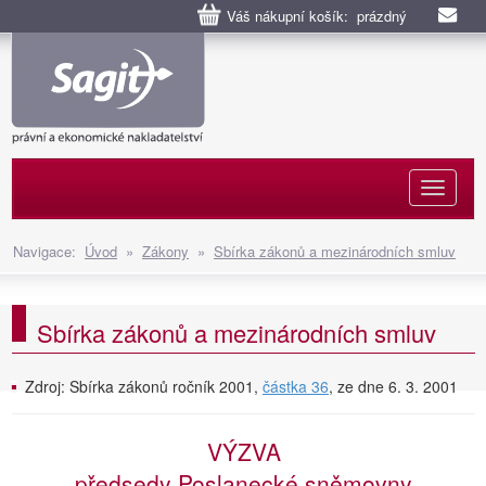
Váš nákupní košík: prázdný
Naviga
Navigace:
Úvod
»
Zákony
»
Sbírka zákonů a mezinárodních smluv
Sbírka zákonů a mezinárodních smluv
Zdroj: Sbírka zákonů ročník 2001,
částka 36
, ze dne 6. 3. 2001
VÝZVA
předsedy Poslanecké sněmovny