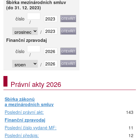
Sbírka mezinárodních smluv
(do 31. 12. 2023)
číslo
/
/
Finanční zpravodaj
číslo
/
/
Právní akty 2026
Sbírka zákonů
a mezinárodních smluv
Poslední právní akt:
143
Finanční zpravodaj
Poslední číslo vydané MF:
11
Poslední předpis:
12