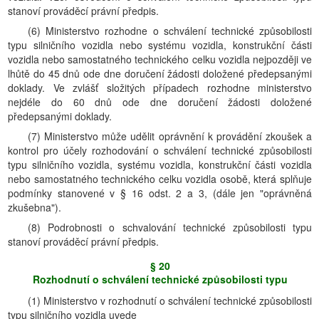
stanoví prováděcí právní předpis.
(6) Ministerstvo rozhodne o schválení technické způsobilosti
typu silničního vozidla nebo systému vozidla, konstrukční části
vozidla nebo samostatného technického celku vozidla nejpozději ve
lhůtě do 45 dnů ode dne doručení žádosti doložené předepsanými
doklady. Ve zvlášť složitých případech rozhodne ministerstvo
nejdéle do 60 dnů ode dne doručení žádosti doložené
předepsanými doklady.
(7) Ministerstvo může udělit oprávnění k provádění zkoušek a
kontrol pro účely rozhodování o schválení technické způsobilosti
typu silničního vozidla, systému vozidla, konstrukční části vozidla
nebo samostatného technického celku vozidla osobě, která splňuje
podmínky stanovené v § 16 odst. 2 a 3, (dále jen "oprávněná
zkušebna").
(8) Podrobnosti o schvalování technické způsobilosti typu
stanoví prováděcí právní předpis.
§ 20
Rozhodnutí o schválení technické způsobilosti typu
(1) Ministerstvo v rozhodnutí o schválení technické způsobilosti
typu silničního vozidla uvede