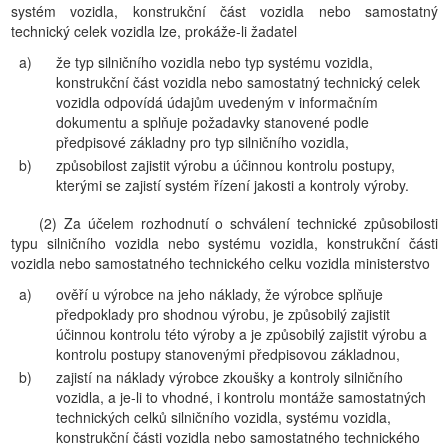
systém vozidla, konstrukční část vozidla nebo samostatný
technický celek vozidla lze, prokáže-li žadatel
a)
že typ silničního vozidla nebo typ systému vozidla,
konstrukční část vozidla nebo samostatný technický celek
vozidla odpovídá údajům uvedeným v informačním
dokumentu a splňuje požadavky stanovené podle
předpisové základny pro typ silničního vozidla,
b)
způsobilost zajistit výrobu a účinnou kontrolu postupy,
kterými se zajistí systém řízení jakosti a kontroly výroby.
(2) Za účelem rozhodnutí o schválení technické způsobilosti
typu silničního vozidla nebo systému vozidla, konstrukční části
vozidla nebo samostatného technického celku vozidla ministerstvo
a)
ověří u výrobce na jeho náklady, že výrobce splňuje
předpoklady pro shodnou výrobu, je způsobilý zajistit
účinnou kontrolu této výroby a je způsobilý zajistit výrobu a
kontrolu postupy stanovenými předpisovou základnou,
b)
zajistí na náklady výrobce zkoušky a kontroly silničního
vozidla, a je-li to vhodné, i kontrolu montáže samostatných
technických celků silničního vozidla, systému vozidla,
konstrukční části vozidla nebo samostatného technického