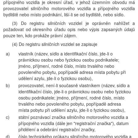
přípojného vozidla je okresní úřad, v jehož územním obvodu má
provozovatel silničního motorového vozidla a přípojného vozidla
bydliště nebo místo podnikání, liší-li se od bydliště, nebo sídlo.
(3) Do registru silničních vozidel je oprávněn nahlížet a
požadovat od okresního úřadu opis nebo výpis zapsaných údajů
pouze ten, kdo prokáže právní zájem.
(4) Do registru silničních vozidel se zapisuje
a)
vlastník (název, sídlo a identifikační číslo, jde-li o
právnickou osobu nebo fyzickou osobu podnikatele;
jméno, příjmení, rodné číslo, místo trvalého nebo
povoleného pobytu, popřípadě adresa místa pobytu při
udělení azylu, jde-li o fyzickou osobu),
b)
provozovatel, není-li současně vlastníkem (název, sídlo a
identifikační číslo, jde-li o právnickou osobu nebo fyzickou
osobu podnikatele; jméno, příjmení, rodné číslo, místo
trvalého nebo povoleného pobytu, popřípadě adresa
místa pobytu při udělení azylu, jde-li o fyzickou osobu),
c)
státní poznávací značka silničního motorového vozidla a
přípojného vozidla (dále jen "registrační značka"), datum
přidělení a odebrání registrační značky,
d)
číslo technického průkazu silničního motorového vozidla a