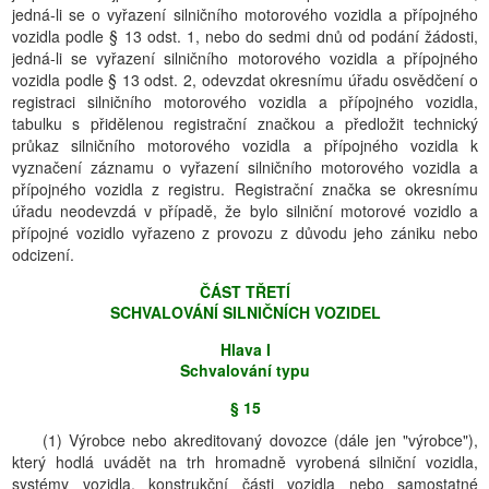
jedná-li se o vyřazení silničního motorového vozidla a přípojného
vozidla podle § 13 odst. 1, nebo do sedmi dnů od podání žádosti,
jedná-li se vyřazení silničního motorového vozidla a přípojného
vozidla podle § 13 odst. 2, odevzdat okresnímu úřadu osvědčení o
registraci silničního motorového vozidla a přípojného vozidla,
tabulku s přidělenou registrační značkou a předložit technický
průkaz silničního motorového vozidla a přípojného vozidla k
vyznačení záznamu o vyřazení silničního motorového vozidla a
přípojného vozidla z registru. Registrační značka se okresnímu
úřadu neodevzdá v případě, že bylo silniční motorové vozidlo a
přípojné vozidlo vyřazeno z provozu z důvodu jeho zániku nebo
odcizení.
ČÁST TŘETĺ
SCHVALOVÁNĺ SILNIČNĺCH VOZIDEL
Hlava I
Schvalování typu
§ 15
(1) Výrobce nebo akreditovaný dovozce (dále jen "výrobce"),
který hodlá uvádět na trh hromadně vyrobená silniční vozidla,
systémy vozidla, konstrukční části vozidla nebo samostatné