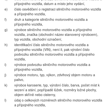
přípojného vozidla, datum a místo jeho vydání,
e)
číslo osvědčení o registraci silničního motorového vozidla
a přípojného vozidla,
f)
druh a kategorie silničního motorového vozidla a
přípojného vozidla,
g)
výrobce silničního motorového vozidla a přípojného
vozidla, značka (obchodní název stanovený výrobcem),
typ vozidla, obchodní označení,
h)
identifikační číslo silničního motorového vozidla a
přípojného vozidla (VIN), není-li, pak výrobní číslo
podvozku silničního motorového vozidla a přípojného
vozidla,
i)
výrobce podvozku silničního motorového vozidla a
přípojného vozidla,
j)
výrobce motoru, typ, výkon, zdvihový objem motoru a
palivo,
k)
výrobce karoserie, typ, výrobní číslo, barva, počet míst k
sezení a stání, popřípadě lůžek, rozměry ložné plochy,
objem skříně nebo cisterny,
l)
údaj o celkových rozměrech silničního motorového vozidla
a přípojného vozidla,