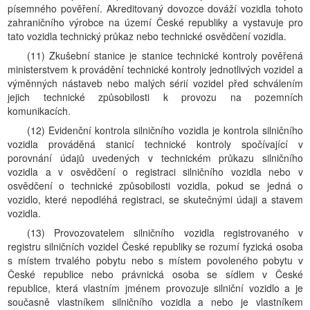
písemného pověření. Akreditovaný dovozce dováží vozidla tohoto
zahraničního výrobce na území České republiky a vystavuje pro
tato vozidla technický průkaz nebo technické osvědčení vozidla.
(11) Zkušební stanice je stanice technické kontroly pověřená
ministerstvem k provádění technické kontroly jednotlivých vozidel a
výměnných nástaveb nebo malých sérií vozidel před schválením
jejich technické způsobilosti k provozu na pozemních
komunikacích.
(12) Evidenční kontrola silničního vozidla je kontrola silničního
vozidla prováděná stanicí technické kontroly spočívající v
porovnání údajů uvedených v technickém průkazu silničního
vozidla a v osvědčení o registraci silničního vozidla nebo v
osvědčení o technické způsobilosti vozidla, pokud se jedná o
vozidlo, které nepodléhá registraci, se skutečnými údaji a stavem
vozidla.
(13) Provozovatelem silničního vozidla registrovaného v
registru silničních vozidel České republiky se rozumí fyzická osoba
s místem trvalého pobytu nebo s místem povoleného pobytu v
České republice nebo právnická osoba se sídlem v České
republice, která vlastním jménem provozuje silniční vozidlo a je
současně vlastníkem silničního vozidla a nebo je vlastníkem