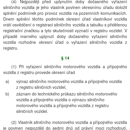
(4) Nejpozději před uplynutím doby dočasného vyřazení
silničního vozidla je jeho vlastník povinen okresnímu úřadu doložit
splnění podmínek pro provoz vozidla na pozemních komunikacích.
Dnem splnění těchto podmínek okresní úřad vlastníkovi vozidla
vrátí osvědčení o registraci silničního vozidla a tabulku s přidělenou
registrační značkou a tyto skutečnosti vyznačí v registru vozidel. V
případě marného uplynutí doby dočasného vyřazení silničního
vozidla rozhodne okresní úřad o vyřazení silničního vozidla z
registru.
§ 14
(1) Při vyřazení silničního motorového vozidla a přípojného
vozidla z registru provede okresní úřad
a)
výmaz silničního motorového vozidla a přípojného vozidla
z registru silničních vozidel,
b)
záznam do technického průkazu silničního motorového
vozidla a přípojného vozidla o výmazu silničního
motorového vozidla a přípojného vozidla z registru
silničních vozidel.
(2) Vlastník silničního motorového vozidla a přípojného vozidla
je povinen nejpozději do sedmi dnů od právní moci rozhodnutí,