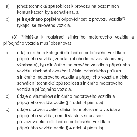
a)
jehož technická způsobilost k provozu na pozemních
komunikacích byla schválena, a
5)
b)
je-li sjednáno pojištění odpovědnosti z provozu vozidla
týkající se takového vozidla.
(3) Přihláška k registraci silničního motorového vozidla a
přípojného vozidla musí obsahovat
a)
údaj o druhu a kategorii silničního motorového vozidla a
přípojného vozidla, značku (obchodní název stanovený
výrobcem), typ silničního motorového vozidla a přípojného
vozidla, obchodní označení, číslo technického průkazu
silničního motorového vozidla a přípojného vozidla a číslo
schválení technické způsobilosti silničního motorového
vozidla a přípojného vozidla,
b)
údaje o vlastníkovi silničního motorového vozidla a
přípojného vozidla podle § 4 odst. 4 písm. a),
c)
údaje o provozovateli silničního motorového vozidla a
přípojného vozidla, není-li vlastník současně
provozovatelem silničního motorového vozidla a
přípojného vozidla podle § 4 odst. 4 písm. b).