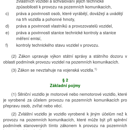
zvláštních vozidel a schvalování jejich technické
způsobilosti k provozu na pozemních komunikacích,
c)
práva a povinnosti osob, které vyrábějí, dovážejí a uvádějí
na trh vozidla a pohonné hmoty,
d)
práva a povinnosti vlastníků a provozovatelů vozidel,
e)
práva a povinnosti stanice technické kontroly a stanice
měření emisí,
f)
kontroly technického stavu vozidel v provozu.
(2) Zákon upravuje výkon státní správy a státního dozoru v
oblasti podmínek provozu vozidel na pozemních komunikacích.
1)
(3) Zákon se nevztahuje na vojenská vozidla.
§ 2
Základní pojmy
(1) Silniční vozidlo je motorové nebo nemotorové vozidlo, které
je vyrobené za účelem provozu na pozemních komunikacích pro
přepravu osob, zvířat nebo věcí.
(2) Zvláštní vozidlo je vozidlo vyrobené k jiným účelům než k
provozu na pozemních komunikacích, které může být při splnění
podmínek stanovených tímto zákonem k provozu na pozemních