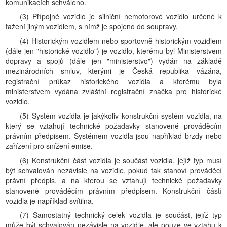
komunikacích schváleno.
(3) Přípojné vozidlo je silniční nemotorové vozidlo určené k
tažení jiným vozidlem, s nímž je spojeno do soupravy.
(4) Historickým vozidlem nebo sportovně historickým vozidlem
(dále jen "historické vozidlo") je vozidlo, kterému byl Ministerstvem
dopravy a spojů (dále jen "ministerstvo") vydán na základě
mezinárodních smluv, kterými je Česká republika vázána,
registrační průkaz historického vozidla a kterému byla
ministerstvem vydána zvláštní registrační značka pro historické
vozidlo.
(5) Systém vozidla je jakýkoliv konstrukční systém vozidla, na
který se vztahují technické požadavky stanovené prováděcím
právním předpisem. Systémem vozidla jsou například brzdy nebo
zařízení pro snížení emise.
(6) Konstrukční část vozidla je součást vozidla, jejíž typ musí
být schvalován nezávisle na vozidle, pokud tak stanoví prováděcí
právní předpis, a na kterou se vztahují technické požadavky
stanovené prováděcím právním předpisem. Konstrukční částí
vozidla je například svítilna.
(7) Samostatný technický celek vozidla je součást, jejíž typ
může být schvalován nezávisle na vozidle, ale pouze ve vztahu k