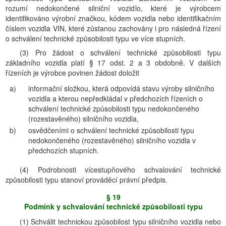
rozumí nedokončené silniční vozidlo, které je výrobcem
identifikováno výrobní značkou, kódem vozidla nebo identifikačním
číslem vozidla VIN, které zůstanou zachovány i pro následná řízení
o schválení technické způsobilosti typu ve více stupních.
(3) Pro žádost o schválení technické způsobilosti typu
základního vozidla platí § 17 odst. 2 a 3 obdobně. V dalších
řízeních je výrobce povinen žádost doložit
a)
informační složkou, která odpovídá stavu výroby silničního
vozidla a kterou nepředkládal v předchozích řízeních o
schválení technické způsobilosti typu nedokončeného
(rozestavěného) silničního vozidla,
b)
osvědčeními o schválení technické způsobilosti typu
nedokončeného (rozestavěného) silničního vozidla v
předchozích stupních.
(4) Podrobnosti vícestupňového schvalování technické
způsobilosti typu stanoví prováděcí právní předpis.
§ 19
Podmínk y schvalování technické způsobilosti typu
(1) Schválit technickou způsobilost typu silničního vozidla nebo