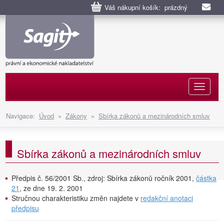
Váš nákupní košík: prázdný
Naviga
Navigace:
Úvod
»
Zákony
»
Sbírka zákonů a mezinárodních smluv
Sbírka zákonů a mezinárodních smluv
Předpis č. 56/2001 Sb., zdroj: Sbírka zákonů ročník 2001,
částka
21
, ze dne 19. 2. 2001
Stručnou charakteristiku změn najdete v
redakční anotaci
předpisu