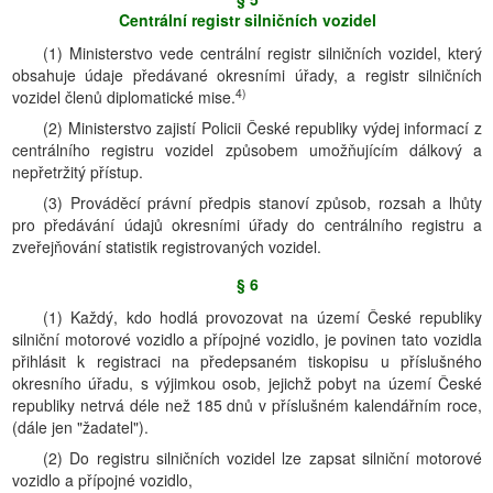
Centrální registr silničních vozidel
(1) Ministerstvo vede centrální registr silničních vozidel, který
obsahuje údaje předávané okresními úřady, a registr silničních
4)
vozidel členů diplomatické mise.
(2) Ministerstvo zajistí Policii České republiky výdej informací z
centrálního registru vozidel způsobem umožňujícím dálkový a
nepřetržitý přístup.
(3) Prováděcí právní předpis stanoví způsob, rozsah a lhůty
pro předávání údajů okresními úřady do centrálního registru a
zveřejňování statistik registrovaných vozidel.
§ 6
(1) Každý, kdo hodlá provozovat na území České republiky
silniční motorové vozidlo a přípojné vozidlo, je povinen tato vozidla
přihlásit k registraci na předepsaném tiskopisu u příslušného
okresního úřadu, s výjimkou osob, jejichž pobyt na území České
republiky netrvá déle než 185 dnů v příslušném kalendářním roce,
(dále jen "žadatel").
(2) Do registru silničních vozidel lze zapsat silniční motorové
vozidlo a přípojné vozidlo,