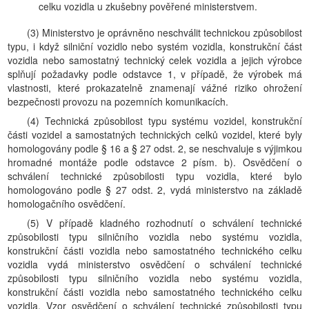
celku vozidla u zkušebny pověřené ministerstvem.
(3) Ministerstvo je oprávněno neschválit technickou způsobilost
typu, i když silniční vozidlo nebo systém vozidla, konstrukční část
vozidla nebo samostatný technický celek vozidla a jejich výrobce
splňují požadavky podle odstavce 1, v případě, že výrobek má
vlastnosti, které prokazatelně znamenají vážné riziko ohrožení
bezpečnosti provozu na pozemních komunikacích.
(4) Technická způsobilost typu systému vozidel, konstrukční
části vozidel a samostatných technických celků vozidel, které byly
homologovány podle § 16 a § 27 odst. 2, se neschvaluje s výjimkou
hromadné montáže podle odstavce 2 písm. b). Osvědčení o
schválení technické způsobilosti typu vozidla, které bylo
homologováno podle § 27 odst. 2, vydá ministerstvo na základě
homologačního osvědčení.
(5) V případě kladného rozhodnutí o schválení technické
způsobilosti typu silničního vozidla nebo systému vozidla,
konstrukční části vozidla nebo samostatného technického celku
vozidla vydá ministerstvo osvědčení o schválení technické
způsobilosti typu silničního vozidla nebo systému vozidla,
konstrukční části vozidla nebo samostatného technického celku
vozidla. Vzor osvědčení o schválení technické způsobilosti typu