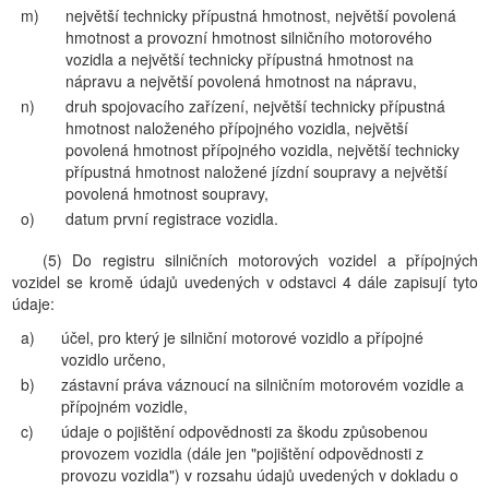
m)
největší technicky přípustná hmotnost, největší povolená
hmotnost a provozní hmotnost silničního motorového
vozidla a největší technicky přípustná hmotnost na
nápravu a největší povolená hmotnost na nápravu,
n)
druh spojovacího zařízení, největší technicky přípustná
hmotnost naloženého přípojného vozidla, největší
povolená hmotnost přípojného vozidla, největší technicky
přípustná hmotnost naložené jízdní soupravy a největší
povolená hmotnost soupravy,
o)
datum první registrace vozidla.
(5) Do registru silničních motorových vozidel a přípojných
vozidel se kromě údajů uvedených v odstavci 4 dále zapisují tyto
údaje:
a)
účel, pro který je silniční motorové vozidlo a přípojné
vozidlo určeno,
b)
zástavní práva váznoucí na silničním motorovém vozidle a
přípojném vozidle,
c)
údaje o pojištění odpovědnosti za škodu způsobenou
provozem vozidla (dále jen "pojištění odpovědnosti z
provozu vozidla") v rozsahu údajů uvedených v dokladu o