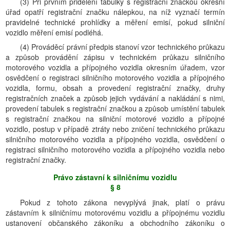
(3) Při prvním přidělení tabulky s registrační značkou okresní
úřad opatří registrační značku nálepkou, na níž vyznačí termín
pravidelné technické prohlídky a měření emisí, pokud silniční
vozidlo měření emisí podléhá.
(4) Prováděcí právní předpis stanoví vzor technického průkazu
a způsob provádění zápisu v technickém průkazu silničního
motorového vozidla a přípojného vozidla okresním úřadem, vzor
osvědčení o registraci silničního motorového vozidla a přípojného
vozidla, formu, obsah a provedení registrační značky, druhy
registračních značek a způsob jejich vydávání a nakládání s nimi,
provedení tabulek s registrační značkou a způsob umístění tabulek
s registrační značkou na silniční motorové vozidlo a přípojné
vozidlo, postup v případě ztráty nebo zničení technického průkazu
silničního motorového vozidla a přípojného vozidla, osvědčení o
registraci silničního motorového vozidla a přípojného vozidla nebo
registrační značky.
Právo zástavní k silničnímu vozidlu
§ 8
Pokud z tohoto zákona nevyplývá jinak, platí o právu
zástavním k silničnímu motorovému vozidlu a přípojnému vozidlu
ustanovení občanského zákoníku a obchodního zákoníku o