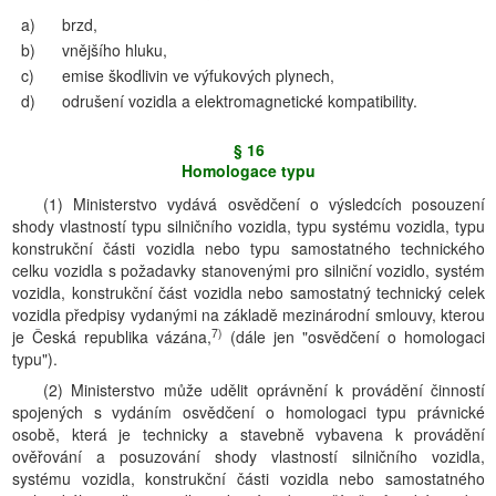
a)
brzd,
b)
vnějšího hluku,
c)
emise škodlivin ve výfukových plynech,
d)
odrušení vozidla a elektromagnetické kompatibility.
§ 16
Homologace typu
(1) Ministerstvo vydává osvědčení o výsledcích posouzení
shody vlastností typu silničního vozidla, typu systému vozidla, typu
konstrukční části vozidla nebo typu samostatného technického
celku vozidla s požadavky stanovenými pro silniční vozidlo, systém
vozidla, konstrukční část vozidla nebo samostatný technický celek
vozidla předpisy vydanými na základě mezinárodní smlouvy, kterou
7)
je Česká republika vázána,
(dále jen "osvědčení o homologaci
typu").
(2) Ministerstvo může udělit oprávnění k provádění činností
spojených s vydáním osvědčení o homologaci typu právnické
osobě, která je technicky a stavebně vybavena k provádění
ověřování a posuzování shody vlastností silničního vozidla,
systému vozidla, konstrukční části vozidla nebo samostatného