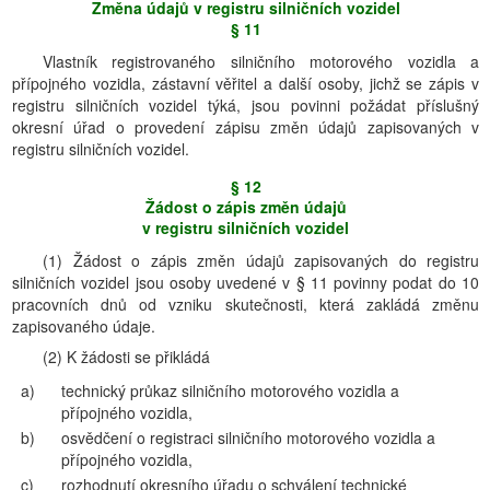
Změna údajů v registru silničních vozidel
§ 11
Vlastník registrovaného silničního motorového vozidla a
přípojného vozidla, zástavní věřitel a další osoby, jichž se zápis v
registru silničních vozidel týká, jsou povinni požádat příslušný
okresní úřad o provedení zápisu změn údajů zapisovaných v
registru silničních vozidel.
§ 12
Žádost o zápis změn údajů
v registru silničních vozidel
(1) Žádost o zápis změn údajů zapisovaných do registru
silničních vozidel jsou osoby uvedené v § 11 povinny podat do 10
pracovních dnů od vzniku skutečnosti, která zakládá změnu
zapisovaného údaje.
(2) K žádosti se přikládá
a)
technický průkaz silničního motorového vozidla a
přípojného vozidla,
b)
osvědčení o registraci silničního motorového vozidla a
přípojného vozidla,
c)
rozhodnutí okresního úřadu o schválení technické