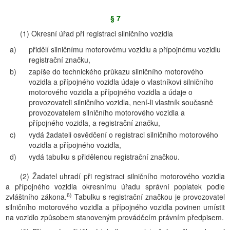
§ 7
(1) Okresní úřad při registraci silničního vozidla
a)
přidělí silničnímu motorovému vozidlu a přípojnému vozidlu
registrační značku,
b)
zapíše do technického průkazu silničního motorového
vozidla a přípojného vozidla údaje o vlastníkovi silničního
motorového vozidla a přípojného vozidla a údaje o
provozovateli silničního vozidla, není-li vlastník současně
provozovatelem silničního motorového vozidla a
přípojného vozidla, a registrační značku,
c)
vydá žadateli osvědčení o registraci silničního motorového
vozidla a přípojného vozidla,
d)
vydá tabulku s přidělenou registrační značkou.
(2) Žadatel uhradí při registraci silničního motorového vozidla
a přípojného vozidla okresnímu úřadu správní poplatek podle
6)
zvláštního zákona.
Tabulku s registrační značkou je provozovatel
silničního motorového vozidla a přípojného vozidla povinen umístit
na vozidlo způsobem stanoveným prováděcím právním předpisem.