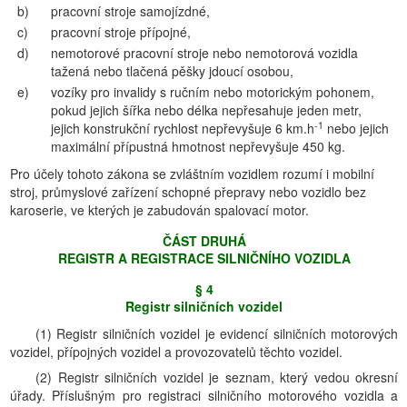
b)
pracovní stroje samojízdné,
c)
pracovní stroje přípojné,
d)
nemotorové pracovní stroje nebo nemotorová vozidla
tažená nebo tlačená pěšky jdoucí osobou,
e)
vozíky pro invalidy s ručním nebo motorickým pohonem,
pokud jejich šířka nebo délka nepřesahuje jeden metr,
-1
jejich konstrukční rychlost nepřevyšuje 6 km.h
nebo jejich
maximální přípustná hmotnost nepřevyšuje 450 kg.
Pro účely tohoto zákona se zvláštním vozidlem rozumí i mobilní
stroj, průmyslové zařízení schopné přepravy nebo vozidlo bez
karoserie, ve kterých je zabudován spalovací motor.
ČÁST DRUHÁ
REGISTR A REGISTRACE SILNIČNĺHO VOZIDLA
§ 4
Registr silničních vozidel
(1) Registr silničních vozidel je evidencí silničních motorových
vozidel, přípojných vozidel a provozovatelů těchto vozidel.
(2) Registr silničních vozidel je seznam, který vedou okresní
úřady. Příslušným pro registraci silničního motorového vozidla a