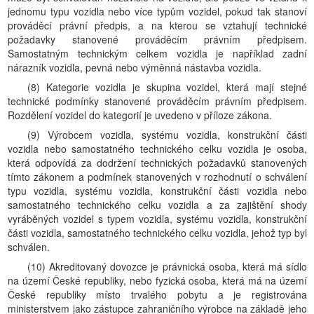
jednomu typu vozidla nebo více typům vozidel, pokud tak stanoví
prováděcí právní předpis, a na kterou se vztahují technické
požadavky stanovené prováděcím právním předpisem.
Samostatným technickým celkem vozidla je například zadní
nárazník vozidla, pevná nebo výměnná nástavba vozidla.
(8) Kategorie vozidla je skupina vozidel, která mají stejné
technické podmínky stanovené prováděcím právním předpisem.
Rozdělení vozidel do kategorií je uvedeno v příloze zákona.
(9) Výrobcem vozidla, systému vozidla, konstrukční části
vozidla nebo samostatného technického celku vozidla je osoba,
která odpovídá za dodržení technických požadavků stanovených
tímto zákonem a podmínek stanovených v rozhodnutí o schválení
typu vozidla, systému vozidla, konstrukční části vozidla nebo
samostatného technického celku vozidla a za zajištění shody
vyráběných vozidel s typem vozidla, systému vozidla, konstrukční
části vozidla, samostatného technického celku vozidla, jehož typ byl
schválen.
(10) Akreditovaný dovozce je právnická osoba, která má sídlo
na území České republiky, nebo fyzická osoba, která má na území
České republiky místo trvalého pobytu a je registrována
ministerstvem jako zástupce zahraničního výrobce na základě jeho