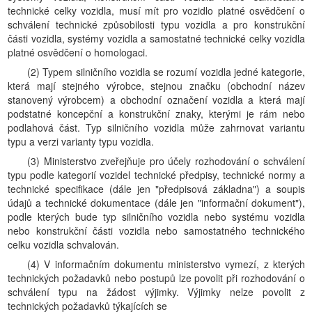
technické celky vozidla, musí mít pro vozidlo platné osvědčení o
schválení technické způsobilosti typu vozidla a pro konstrukční
části vozidla, systémy vozidla a samostatné technické celky vozidla
platné osvědčení o homologaci.
(2) Typem silničního vozidla se rozumí vozidla jedné kategorie,
která mají stejného výrobce, stejnou značku (obchodní název
stanovený výrobcem) a obchodní označení vozidla a která mají
podstatné koncepční a konstrukční znaky, kterými je rám nebo
podlahová část. Typ silničního vozidla může zahrnovat variantu
typu a verzi varianty typu vozidla.
(3) Ministerstvo zveřejňuje pro účely rozhodování o schválení
typu podle kategorií vozidel technické předpisy, technické normy a
technické specifikace (dále jen "předpisová základna") a soupis
údajů a technické dokumentace (dále jen "informační dokument"),
podle kterých bude typ silničního vozidla nebo systému vozidla
nebo konstrukční části vozidla nebo samostatného technického
celku vozidla schvalován.
(4) V informačním dokumentu ministerstvo vymezí, z kterých
technických požadavků nebo postupů lze povolit při rozhodování o
schválení typu na žádost výjimky. Výjimky nelze povolit z
technických požadavků týkajících se