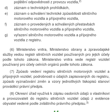
2)
pojištění odpovědnosti z provozu vozidla,
d)
záznam o technických prohlídkách,
e)
záznam o schválení technické způsobilosti silničního
motorového vozidla a přípojného vozidla,
f)
záznam o provedených a schválených přestavbách
silničního motorového vozidla a přípojného vozidla,
g)
vyřazení silničního motorového vozidla a přípojného
vozidla z registru.
(6) Ministerstvo vnitra, Ministerstvo obrany a zpravodajské
služby vedou registr silničních vozidel používaných pro jejich účely
podle tohoto zákona. Ministerstvo vnitra vede registr vozidel
používaný pro účely celních orgánů podle tohoto zákona.
(7) Způsob vedení registru silničních motorových vozidel a
přípojných vozidel, podrobnosti o údajích zapisovaných do registru,
způsob vyznačování změn a vzory jednotlivých tiskopisů stanoví
prováděcí právní předpis.
(8) Okresní úřad využívá k zápisu osobních údajů o vlastníkovi
a provozovateli do registru silničních vozidel údajů z evidence
3)
obyvatel vedené podle zvláštního právního předpisu.
§ 5