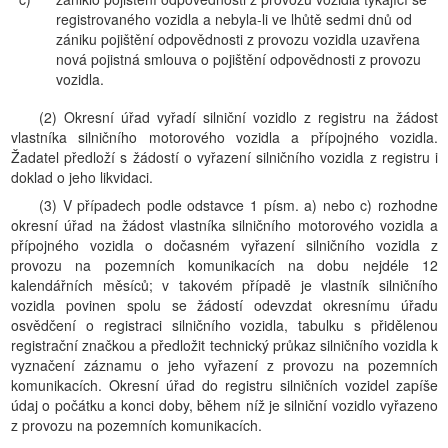
registrovaného vozidla a nebyla-li ve lhůtě sedmi dnů od
zániku pojištění odpovědnosti z provozu vozidla uzavřena
nová pojistná smlouva o pojištění odpovědnosti z provozu
vozidla.
(2) Okresní úřad vyřadí silniční vozidlo z registru na žádost
vlastníka silničního motorového vozidla a přípojného vozidla.
Žadatel předloží s žádostí o vyřazení silničního vozidla z registru i
doklad o jeho likvidaci.
(3) V případech podle odstavce 1 písm. a) nebo c) rozhodne
okresní úřad na žádost vlastníka silničního motorového vozidla a
přípojného vozidla o dočasném vyřazení silničního vozidla z
provozu na pozemních komunikacích na dobu nejdéle 12
kalendářních měsíců; v takovém případě je vlastník silničního
vozidla povinen spolu se žádostí odevzdat okresnímu úřadu
osvědčení o registraci silničního vozidla, tabulku s přidělenou
registrační značkou a předložit technický průkaz silničního vozidla k
vyznačení záznamu o jeho vyřazení z provozu na pozemních
komunikacích. Okresní úřad do registru silničních vozidel zapíše
údaj o počátku a konci doby, během níž je silniční vozidlo vyřazeno
z provozu na pozemních komunikacích.