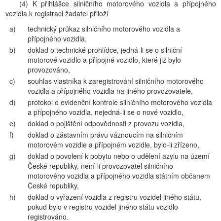
(4) K přihlášce silničního motorového vozidla a přípojného
vozidla k registraci žadatel přiloží
a)
technický průkaz silničního motorového vozidla a
přípojného vozidla,
b)
doklad o technické prohlídce, jedná-li se o silniční
motorové vozidlo a přípojné vozidlo, které již bylo
provozováno,
c)
souhlas vlastníka k zaregistrování silničního motorového
vozidla a přípojného vozidla na jiného provozovatele,
d)
protokol o evidenční kontrole silničního motorového vozidla
a přípojného vozidla, nejedná-li se o nové vozidlo,
e)
doklad o pojištění odpovědnosti z provozu vozidla,
f)
doklad o zástavním právu váznoucím na silničním
motorovém vozidle a přípojném vozidle, bylo-li zřízeno,
g)
doklad o povolení k pobytu nebo o udělení azylu na území
České republiky, není-li provozovatel silničního
motorového vozidla a přípojného vozidla státním občanem
České republiky,
h)
doklad o vyřazení vozidla z registru vozidel jiného státu,
pokud bylo v registru vozidel jiného státu vozidlo
registrováno.