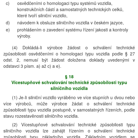
c)
osvědčeními o homologaci typu systémů vozidla,
konstrukčních částí a samostatných technických celků,
které tvoří silniční vozidlo,
d)
návodem k obsluze silničního vozidla v českém jazyce,
e)
prohlášením o zavedení systému řízení jakosti a kontroly
výroby.
(4) Dokládá-li výrobce žádost o schválení technické
způsobilosti osvědčeními o homologaci typu vozidla podle § 27
odst. 2, nemusí být žádost doložena doklady uvedenými v
odstavci 3 písm. a) až c) a e).
§ 18
Vícestupňové schvalování technické způsobilosti typu
silničního vozidla
(1) Je-li silniční vozidlo vyráběno ve více stupních u dvou nebo
více výrobců, může výrobce žádat o schválení technické
způsobilosti typu vozidla postupně, v samostatných řízeních, podle
stavu rozestavěnosti silničního vozidla.
(2) Vícestupňové schvalování technické způsobilosti typu
silničního vozidla lze zahájit řízením o schválení technické
způsobilosti typu základního vozidla. Základním vozidlem se