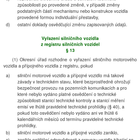
způsobilosti po provedené změně, v případě změny
podstatných částí mechanismu nebo konstrukce vozidla
provedené formou individuální přestavby,
d)
ostatní doklady osvědčující změnu zapisovaných údajů.
Vyřazení silničního vozidla
z registru silničních vozidel
§ 13
(1) Okresní úřad rozhodne o vyřazení silničního motorového
vozidla a přípojného vozidla z registru, pokud
a)
silniční motorové vozidlo a přípojné vozidlo má takové
závady v technickém stavu, které bezprostředně ohrožují
bezpečnost provozu na pozemních komunikacích a pro
které nebylo vydáno platné osvědčení o technické
způsobilosti stanicí technické kontroly a stanicí měření
emisí ve lhůtě pravidelné technické prohlídky (§ 40), a
pokud toto osvědčení nebylo vydáno ani ve lhůtě 6
kalendářních měsíců od termínu pravidelné technické
prohlídky,
b)
silniční motorové vozidlo a přípojné vozidlo zaniklo,
c)
zaniklo pojištění odpovědnosti z provozu vozidla týkající se