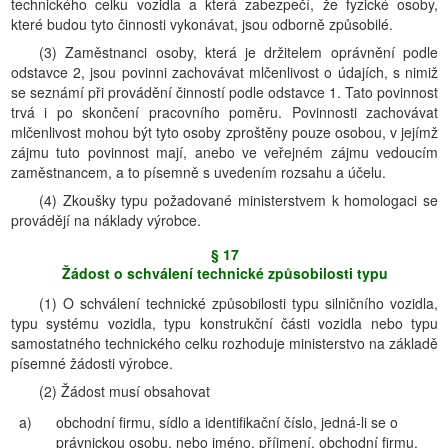
technického celku vozidla a která zabezpečí, že fyzické osoby,
které budou tyto činnosti vykonávat, jsou odborně způsobilé.
(3) Zaměstnanci osoby, která je držitelem oprávnění podle
odstavce 2, jsou povinni zachovávat mlčenlivost o údajích, s nimiž
se seznámí při provádění činností podle odstavce 1. Tato povinnost
trvá i po skončení pracovního poměru. Povinnosti zachovávat
mlčenlivost mohou být tyto osoby zproštěny pouze osobou, v jejímž
zájmu tuto povinnost mají, anebo ve veřejném zájmu vedoucím
zaměstnancem, a to písemně s uvedením rozsahu a účelu.
(4) Zkoušky typu požadované ministerstvem k homologaci se
provádějí na náklady výrobce.
§ 17
Žádost o schválení technické způsobilosti typu
(1) O schválení technické způsobilosti typu silničního vozidla,
typu systému vozidla, typu konstrukční části vozidla nebo typu
samostatného technického celku rozhoduje ministerstvo na základě
písemné žádosti výrobce.
(2) Žádost musí obsahovat
a)
obchodní firmu, sídlo a identifikační číslo, jedná-li se o
právnickou osobu, nebo jméno, příjmení, obchodní firmu,