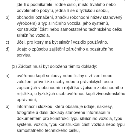
jde-li o podnikatele, rodné číslo, místo trvalého nebo
povoleného pobytu, jedná-li se o fyzickou osobu,
b)
obchodní označení, značku (obchodní název stanovený
výrobcem) a typ silničního vozidla, jeho systémů,
konstrukční části nebo samostatného technického celku
silničního vozidla,
c)
účel, pro který má být silniční vozidlo používáno,
d)
údaje o způsobu zajištění záručního a pozáručního
servisu.
(3) Žádost musí být doložena těmito doklady:
a)
ověřenou kopií smlouvy nebo listiny o zřízení nebo
založení právnické osoby nebo u právnických osob
zapsaných v obchodním rejstříku výpisem z obchodního
rejstříku, u fyzických osob ověřenou kopií živnostenského
oprávnění,
b)
informační složkou, která obsahuje údaje, nákresy,
fotografie a další doklady stanovené informačním
dokumentem pro konstrukci typu silničního vozidla, typu
systému vozidla, typu konstrukční části vozidla nebo typu
samostatného technického celku,