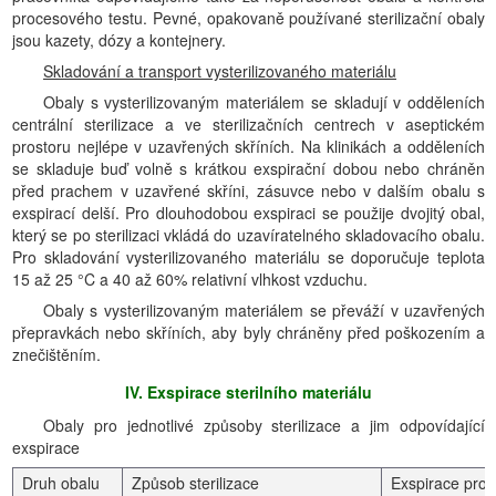
procesového testu. Pevné, opakovaně používané sterilizační obaly
jsou kazety, dózy a kontejnery.
Skladování a transport vysterilizovaného materiálu
Obaly s vysterilizovaným materiálem se skladují v odděleních
centrální sterilizace a ve sterilizačních centrech v aseptickém
prostoru nejlépe v uzavřených skříních. Na klinikách a odděleních
se skladuje buď volně s krátkou exspirační dobou nebo chráněn
před prachem v uzavřené skříni, zásuvce nebo v dalším obalu s
exspirací delší. Pro dlouhodobou exspiraci se použije dvojitý obal,
který se po sterilizaci vkládá do uzavíratelného skladovacího obalu.
Pro skladování vysterilizovaného materiálu se doporučuje teplota
15 až 25 °C a 40 až 60% relativní vlhkost vzduchu.
Obaly s vysterilizovaným materiálem se převáží v uzavřených
přepravkách nebo skříních, aby byly chráněny před poškozením a
znečištěním.
IV. Exspirace sterilního materiálu
Obaly pro jednotlivé způsoby sterilizace a jim odpovídající
exspirace
Druh obalu
Způsob sterilizace
Exspirace pro