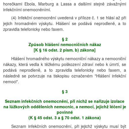
horečkami Ebola, Marburg a Lassa a dalšími stejně závažnými
infekčními onemocněními.
(4) Infekční onemocnění uvedená v příloze č. 1 se hlásí až při
jejich hromadném výskytu. Hlášení se podává neprodleně, a to
zpravidla telefonicky nebo faxem.
§ 2
Způsob hlášení nemocničních nákaz
[K § 16 odst. 2 písm. b) zákona]
Hlášení hromadného výskytu nemocniční nákazy a nemocniční
nákazy, která vedla k těžkému poškození zdraví nebo k úmrtí, se
podává neprodleně, a to zpravidla telefonicky nebo faxem, a
následně se potvrzuje na tiskopisu označeném "Hlášení infekční
nemoci".
§ 3
Seznam infekčních onemocnění, při nichž se nařizuje izolace
na lůžkových odděleních nemocnic, a nemocí, jejichž léčení je
povinné
(K § 45 odst. 3 a § 70 odst. 1 zákona)
Seznam infekčních onemocnění, při jejichž výskytu musí být