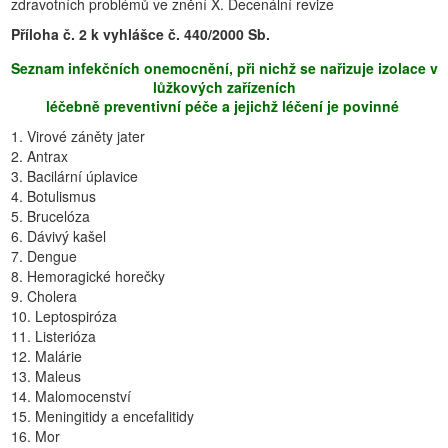
zdravotních problémů ve znění X. Decenální revize
Příloha č. 2 k vyhlášce č. 440/2000 Sb.
Seznam infekčních onemocnění, při nichž se nařizuje izolace v
lůžkových zařízeních
léčebně preventivní péče a jejichž léčení je povinné
1. Virové záněty jater
2. Antrax
3. Bacilární úplavice
4. Botulismus
5. Brucelóza
6. Dávivý kašel
7. Dengue
8. Hemoragické horečky
9. Cholera
10. Leptospiróza
11. Listerióza
12. Malárie
13. Maleus
14. Malomocenství
15. Meningitidy a encefalitidy
16. Mor