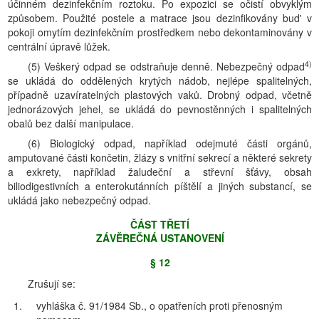
účinném dezinfekčním roztoku. Po expozici se očistí obvyklým
způsobem. Použité postele a matrace jsou dezinfikovány bud' v
pokoji omytím dezinfekčním prostředkem nebo dekontaminovány v
centrální úpravě lůžek.
4)
(5) Veškerý odpad se odstraňuje denně. Nebezpečný odpad
se ukládá do oddělených krytých nádob, nejlépe spalitelných,
případně uzavíratelných plastových vaků. Drobný odpad, včetně
jednorázových jehel, se ukládá do pevnostěnných i spalitelných
obalů bez další manipulace.
(6) Biologický odpad, například odejmuté části orgánů,
amputované části končetin, žlázy s vnitřní sekrecí a některé sekrety
a exkrety, například žaludeční a střevní šťávy, obsah
biliodigestivních a enterokutánních píštělí a jiných substancí, se
ukládá jako nebezpečný odpad.
ČÁST TŘETĺ
ZÁVĚREČNÁ USTANOVENĺ
§ 12
Zrušují se:
1.
vyhláška č. 91/1984 Sb., o opatřeních proti přenosným