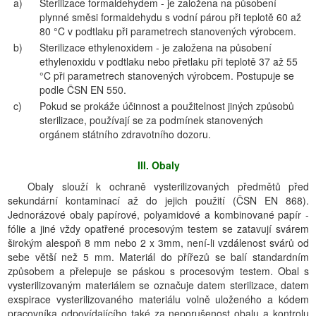
a)
Sterilizace formaldehydem - je založena na působení
plynné směsi formaldehydu s vodní párou při teplotě 60 až
80 °C v podtlaku při parametrech stanovených výrobcem.
b)
Sterilizace ethylenoxidem - je založena na působení
ethylenoxidu v podtlaku nebo přetlaku při teplotě 37 až 55
°C při parametrech stanovených výrobcem. Postupuje se
podle ČSN EN 550.
c)
Pokud se prokáže účinnost a použitelnost jiných způsobů
sterilizace, používají se za podmínek stanovených
orgánem státního zdravotního dozoru.
III. Obaly
Obaly slouží k ochraně vysterilizovaných předmětů před
sekundární kontaminací až do jejich použití (ČSN EN 868).
Jednorázové obaly papírové, polyamidové a kombinované papír -
fólie a jiné vždy opatřené procesovým testem se zatavují svárem
širokým alespoň 8 mm nebo 2 x 3mm, není-li vzdálenost svárů od
sebe větší než 5 mm. Materiál do přířezů se balí standardním
způsobem a přelepuje se páskou s procesovým testem. Obal s
vysterilizovaným materiálem se označuje datem sterilizace, datem
exspirace vysterilizovaného materiálu volně uloženého a kódem
pracovníka odpovídajícího také za neporušenost obalu a kontrolu