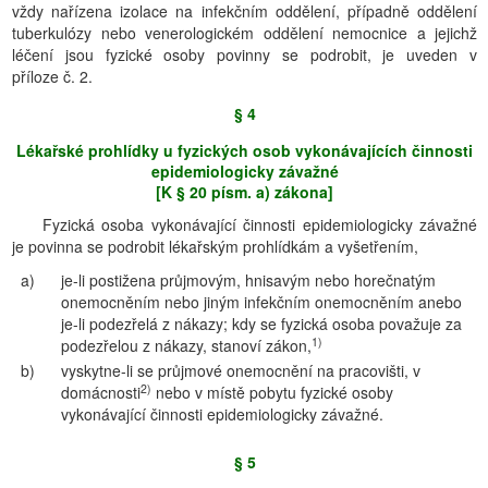
vždy nařízena izolace na infekčním oddělení, případně oddělení
tuberkulózy nebo venerologickém oddělení nemocnice a jejichž
léčení jsou fyzické osoby povinny se podrobit, je uveden v
příloze č. 2.
§ 4
Lékařské prohlídky u fyzických osob vykonávajících činnosti
epidemiologicky závažné
[K § 20 písm. a) zákona]
Fyzická osoba vykonávající činnosti epidemiologicky závažné
je povinna se podrobit lékařským prohlídkám a vyšetřením,
a)
je-li postižena průjmovým, hnisavým nebo horečnatým
onemocněním nebo jiným infekčním onemocněním anebo
je-li podezřelá z nákazy; kdy se fyzická osoba považuje za
1)
podezřelou z nákazy, stanoví zákon,
b)
vyskytne-li se průjmové onemocnění na pracovišti, v
2)
domácnosti
nebo v místě pobytu fyzické osoby
vykonávající činnosti epidemiologicky závažné.
§ 5