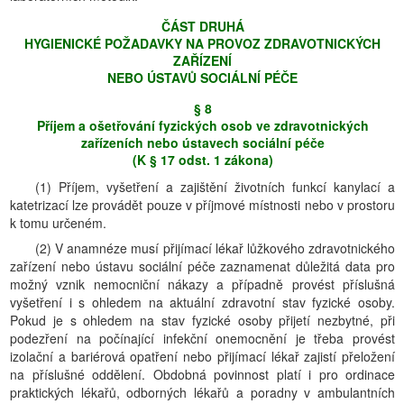
ČÁST DRUHÁ
HYGIENICKÉ POŽADAVKY NA PROVOZ ZDRAVOTNICKÝCH
ZAŘĺZENĺ
NEBO ÚSTAVŮ SOCIÁLNĺ PÉČE
§ 8
Příjem a ošetřování fyzických osob ve zdravotnických
zařízeních nebo ústavech sociální péče
(K § 17 odst. 1 zákona)
(1) Příjem, vyšetření a zajištění životních funkcí kanylací a
katetrizací lze provádět pouze v příjmové místnosti nebo v prostoru
k tomu určeném.
(2) V anamnéze musí přijímací lékař lůžkového zdravotnického
zařízení nebo ústavu sociální péče zaznamenat důležitá data pro
možný vznik nemocniční nákazy a případně provést příslušná
vyšetření i s ohledem na aktuální zdravotní stav fyzické osoby.
Pokud je s ohledem na stav fyzické osoby přijetí nezbytné, při
podezření na počínající infekční onemocnění je třeba provést
izolační a bariérová opatření nebo přijímací lékař zajistí přeložení
na příslušné oddělení. Obdobná povinnost platí i pro ordinace
praktických lékařů, odborných lékařů a poradny v ambulantních