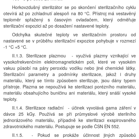
Horkovzdušný sterilizátor se po skončení sterilizačního cyklu
otevírá až po zchladnutí alespoň na 80 °C. Přístroj má vestavěný
teploměr spřažený s časovým ovladačem, který odměřuje
sterilizační expozici až po dosažení nastavené teploty.
Odchylka skutečné teploty ve sterilizačním prostoru od
nastavené se v průběhu sterilizační expozice pohybuje v rozmezí
-1 °C +5 °C.
II.1.3. Sterilizace plazmou - využívá plazmy vznikající ve
vysokofrekvenčním elektromagnetickém poli, které ve vysokém
vakuu působí na páry peroxidu vodíku nebo jiné chemické látky.
Sterilizační parametry a podmínky sterilizace, jakož i druhy
materiálu, který se tímto způsobem sterilizuje, jsou dány typem
přístroje. Plazma se nepoužívá ke sterilizaci porézního materiálu,
materiálu obsahujícího buničinu ani materiálu, který snáší vysoké
teploty.
II.1.4. Sterilizace radiační - účinek vyvolává gama záření v
dávce 25 kGy. Používá se při průmyslové výrobě sterilního
jednorázového materiálu, případně ke sterilizaci exspirovaného
zdravotnického materiálu. Postupuje se podle ČSN EN 552.
II.1.5. - Pokud se prokáže účinnost jiných způsobů