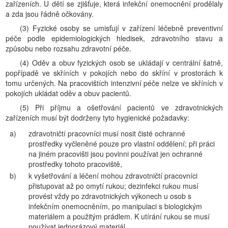
zařízeních. U dětí se zjišťuje, která infekční onemocnění prodělaly
a zda jsou řádně očkovány.
(3) Fyzické osoby se umisťují v zařízení léčebně preventivní
péče podle epidemiologických hledisek, zdravotního stavu a
způsobu nebo rozsahu zdravotní péče.
(4) Oděv a obuv fyzických osob se ukládají v centrální šatně,
popřípadě ve skříních v pokojích nebo do skříní v prostorách k
tomu určených. Na pracovištích intenzivní péče nelze ve skříních v
pokojích ukládat oděv a obuv pacientů.
(5) Při příjmu a ošetřování pacientů ve zdravotnických
zařízeních musí být dodrženy tyto hygienické požadavky:
a)
zdravotničtí pracovníci musí nosit čisté ochranné
prostředky vyčleněné pouze pro vlastní oddělení; při práci
na jiném pracovišti jsou povinni používat jen ochranné
prostředky tohoto pracoviště,
b)
k vyšetřování a léčení mohou zdravotničtí pracovníci
přistupovat až po omytí rukou; dezinfekci rukou musí
provést vždy po zdravotnických výkonech u osob s
infekčním onemocněním, po manipulaci s biologickým
materiálem a použitým prádlem. K utírání rukou se musí
používat jednorázový materiál,