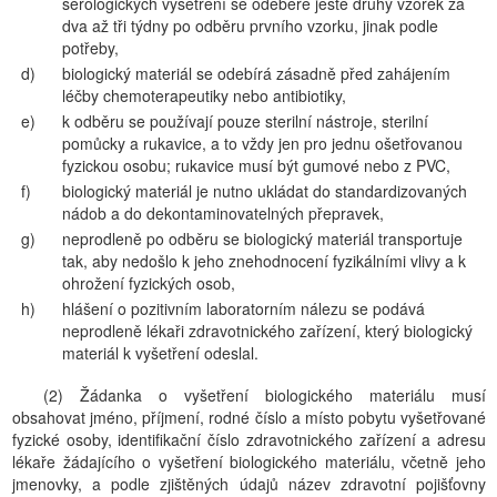
sérologických vyšetření se odebere ještě druhý vzorek za
dva až tři týdny po odběru prvního vzorku, jinak podle
potřeby,
d)
biologický materiál se odebírá zásadně před zahájením
léčby chemoterapeutiky nebo antibiotiky,
e)
k odběru se používají pouze sterilní nástroje, sterilní
pomůcky a rukavice, a to vždy jen pro jednu ošetřovanou
fyzickou osobu; rukavice musí být gumové nebo z PVC,
f)
biologický materiál je nutno ukládat do standardizovaných
nádob a do dekontaminovatelných přepravek,
g)
neprodleně po odběru se biologický materiál transportuje
tak, aby nedošlo k jeho znehodnocení fyzikálními vlivy a k
ohrožení fyzických osob,
h)
hlášení o pozitivním laboratorním nálezu se podává
neprodleně lékaři zdravotnického zařízení, který biologický
materiál k vyšetření odeslal.
(2) Žádanka o vyšetření biologického materiálu musí
obsahovat jméno, příjmení, rodné číslo a místo pobytu vyšetřované
fyzické osoby, identifikační číslo zdravotnického zařízení a adresu
lékaře žádajícího o vyšetření biologického materiálu, včetně jeho
jmenovky, a podle zjištěných údajů název zdravotní pojišťovny