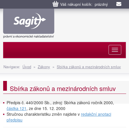
Váš nákupní košík: prázdný
Naviga
Navigace:
Úvod
»
Zákony
»
Sbírka zákonů a mezinárodních smluv
Sbírka zákonů a mezinárodních smluv
Předpis č. 440/2000 Sb., zdroj: Sbírka zákonů ročník 2000,
částka 121
, ze dne 15. 12. 2000
Stručnou charakteristiku změn najdete v
redakční anotaci
předpisu