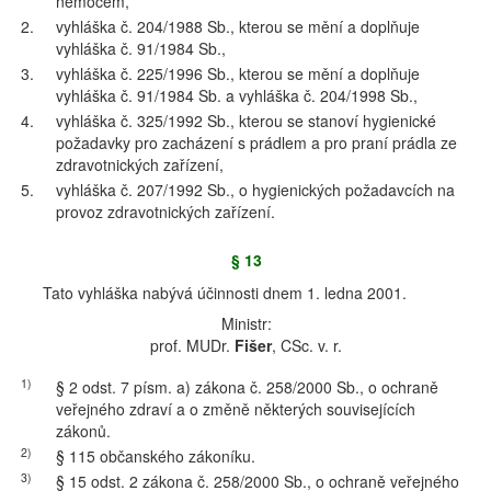
nemocem,
2.
vyhláška č. 204/1988 Sb., kterou se mění a doplňuje
vyhláška č. 91/1984 Sb.,
3.
vyhláška č. 225/1996 Sb., kterou se mění a doplňuje
vyhláška č. 91/1984 Sb. a vyhláška č. 204/1998 Sb.,
4.
vyhláška č. 325/1992 Sb., kterou se stanoví hygienické
požadavky pro zacházení s prádlem a pro praní prádla ze
zdravotnických zařízení,
5.
vyhláška č. 207/1992 Sb., o hygienických požadavcích na
provoz zdravotnických zařízení.
§ 13
Tato vyhláška nabývá účinnosti dnem 1. ledna 2001.
Ministr:
prof. MUDr.
Fišer
, CSc. v. r.
1)
§ 2 odst. 7 písm. a) zákona č. 258/2000 Sb., o ochraně
veřejného zdraví a o změně některých souvisejících
zákonů.
2)
§ 115 občanského zákoníku.
3)
§ 15 odst. 2 zákona č. 258/2000 Sb., o ochraně veřejného