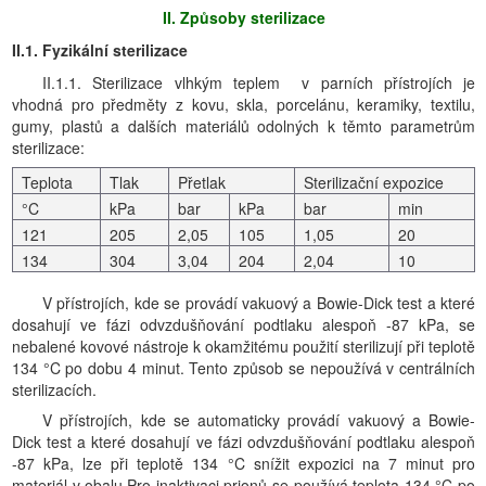
II. Způsoby sterilizace
II.1. Fyzikální sterilizace
II.1.1. Sterilizace vlhkým teplem v parních přístrojích je
vhodná pro předměty z kovu, skla, porcelánu, keramiky, textilu,
gumy, plastů a dalších materiálů odolných k těmto parametrům
sterilizace:
Teplota
Tlak
Přetlak
Sterilizační expozice
°C
kPa
bar
kPa
bar
min
121
205
2,05
105
1,05
20
134
304
3,04
204
2,04
10
V přístrojích, kde se provádí vakuový a Bowie-Dick test a které
dosahují ve fázi odvzdušňování podtlaku alespoň -87 kPa, se
nebalené kovové nástroje k okamžitému použití sterilizují při teplotě
134 °C po dobu 4 minut. Tento způsob se nepoužívá v centrálních
sterilizacích.
V přístrojích, kde se automaticky provádí vakuový a Bowie-
Dick test a které dosahují ve fázi odvzdušňování podtlaku alespoň
-87 kPa, lze při teplotě 134 °C snížit expozici na 7 minut pro
materiál v obalu.Pro inaktivaci prionů se používá teplota 134 °C po