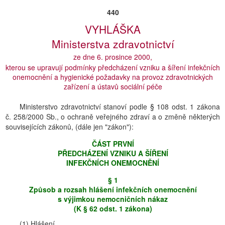
440
VYHLÁŠKA
Ministerstva zdravotnictví
ze dne 6. prosince 2000,
kterou se upravují podmínky předcházení vzniku a šíření infekčních
onemocnění a hygienické požadavky na provoz zdravotnických
zařízení a ústavů sociální péče
Ministerstvo zdravotnictví stanoví podle § 108 odst. 1 zákona
č. 258/2000 Sb., o ochraně veřejného zdraví a o změně některých
souvisejících zákonů, (dále jen "zákon"):
ČÁST PRVNĺ
PŘEDCHÁZENĺ VZNIKU A ŠĺŘENĺ
INFEKČNĺCH ONEMOCNĚNĺ
§ 1
Způsob a rozsah hlášení infekčních onemocnění
s výjimkou nemocničních nákaz
(K § 62 odst. 1 zákona)
(1) Hlášení