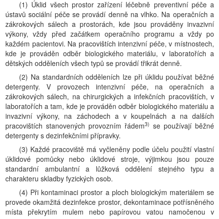
(1) Úklid všech prostor zařízení léčebně preventivní péče a
ústavů sociální péče se provádí denně na vlhko. Na operačních a
zákrokových sálech a prostorách, kde jsou prováděny invazivní
výkony, vždy před začátkem operačního programu a vždy po
každém pacientovi. Na pracovištích intenzivní péče, v místnostech,
kde je prováděn odběr biologického materiálu, v laboratořích a
dětských odděleních všech typů se provádí třikrát denně.
(2) Na standardních odděleních lze při úklidu používat běžné
detergenty. V provozech intenzivní péče, na operačních a
zákrokových sálech, na chirurgických a infekčních pracovištích, v
laboratořích a tam, kde je prováděn odběr biologického materiálu a
invazivní výkony, na záchodech a v koupelnách a na dalších
3)
pracovištích stanovených provozním řádem
se používají běžné
detergenty s dezinfekčními přípravky.
(3) Každé pracoviště má vyčleněny podle účelu použití vlastní
úklidové pomůcky nebo úklidové stroje, výjimkou jsou pouze
standardní ambulantní a lůžková oddělení stejného typu a
charakteru skladby fyzických osob.
(4) Při kontaminaci prostor a ploch biologickým materiálem se
provede okamžitá dezinfekce prostor, dekontaminace potřísněného
místa překrytím mulem nebo papírovou vatou namočenou v