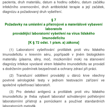
pacienta, druh materiálu, datum a hodinu odběru, datum začátku
infekčního onemocnění, druh antibiotické terapie a její začátek,
diagnózu a požadovaný druh vyšetření.
§ 7
Požadavky na umístění a přístrojové a materiálové vybavení
laboratoře
provádějící laboratorní vyšetření na virus lidského
imunodeficitu
[K § 72 odst. 1 písm. a) zákona]
(1) Laboratorní vyšetřování protilátek proti viru lidského
imunodeficitu v krevním séru, popřípadě v jiném biologickém
materiálu (plasma, sliny, moč, mozkomíšní mok) na stanovení
diagnózy infekce vyvolané virem lidského imunodeficitu se provádí
s dodržením podmínek bezpečnosti a ochrany zdraví při práci.
(2) Transfuzní oddělení provádějí u dárců krve všechny
povinné sérologické testy v jednom testovacím zařízení ve
společné vyšetřovací laboratoři.
(3) Pro detekci antigenů a protilátek proti viru lidského
imunodeficitu je třeba vybavit laboratoř schválenými potřebnými
laboratorními přístroji a pomůckami a používat standardních
laboratorních metodik.