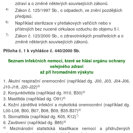
zdraví a o změně některých souvisejících zákonů.
4)
Zákon č. 125/1997 Sb., o odpadech, ve znění pozdějších
předpisů.
6)
Například sterilizace v přetlakových vařičích nebo v
přístrojích bez nucené cirkulace vzduchu do objemu 5 l.
7)
Zákon č. 123/2000 Sb., o zdravotnických prostředcích a o
změně některých souvisejících zákonů.
Příloha č. 1 k vyhlášce č. 440/2000 Sb.
Seznam infekčních nemocí, které se hlásí orgánu ochrany
veřejného zdraví
až při hromadném výskytu
1. Akutní respirační onemocnění (například dg. J00, J03, J04-J06,
x)
J10-J18, J20-J22)
x)
2. Konjunktivitida (například dg. H10, B30)
x)
3. Mastitida (například dg. O91)
4. Kožní zánětlivá infekční a mykotická onemocnění (například dg.
x)
L00-L08, B00, B07, B08, B09, B35-B37)
*)
5. Stomatitida (například dg. K05, K12)
x)
6. Zavšivení (například dg. B85)
x)
Mezinárodní statistická klasifikace nemocí a přidružených