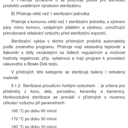
produktů uváděných výrobcem sterilizátoru.
B) Přístroje větší než 1 sterilizační jednotka:
Přístroje s komorou větší než 1 sterilizační jednotka, s vývinem
páry mimo komoru, vytápěným pláštěm a vývěvou, umožňující
přerušované odsávání vzduchu před sterilizační expozicí.
Sterilizační cyklus v těchto přístrojích probíhá automaticky
podle zvoleného programu. Přístroje mají vestavěný teploměr a
tlakoměr s čidly nezávislými na čidlech regulačních a možnost
hodnoty registrovat, příp. vytisknout a mají program k provedení
vakuového a Bowie-Dick testu.
V přístrojích této kategorie se sterilizuje balený i nebalený
materiál.
II.1.2. Sterilizace proudícím horkým vzduchem - je určena pro
předměty z kovu, skla, porcelánu, keramiky a kameniny.
Horkovzdušná sterilizace se provádí v přístrojích s nucenou
cirkulací vzduchu při parametrech:
160 °C po dobu 60 minut
170 °C po dobu 30 minut
180 °C po dobu 20 minut.