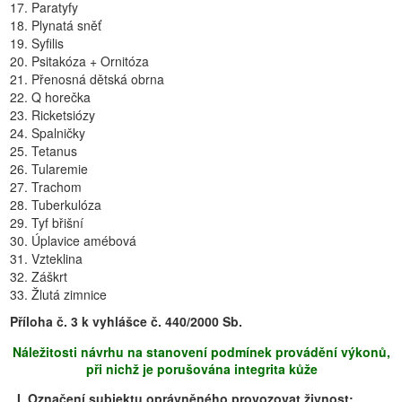
17. Paratyfy
18. Plynatá sněť
19. Syfilis
20. Psitakóza + Ornitóza
21. Přenosná dětská obrna
22. Q horečka
23. Ricketsiózy
24. Spalničky
25. Tetanus
26. Tularemie
27. Trachom
28. Tuberkulóza
29. Tyf břišní
30. Úplavice amébová
31. Vzteklina
32. Záškrt
33. Žlutá zimnice
Příloha č. 3 k vyhlášce č. 440/2000 Sb.
Náležitosti návrhu na stanovení podmínek provádění výkonů,
při nichž je porušována integrita kůže
I. Označení subjektu oprávněného provozovat živnost: