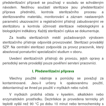
předsterilizační přípravě se používají v souladu se schváleným
návodem. Nedílnou součástí sterilizace jsou předsterilizační
příprava předmětů, kontrola sterilizačního procesu a
sterilizovaného materiálu, monitorování a záznam nastavených
parametrů ukazovacími a registračními přístroji zabudovanými ve
sterilizátoru a kontrola účinnosti sterilizace nebiologickými a
biologickými indikátory. Každý sterilizační cyklus se dokumentuje.
Za kvalitu sterilizačních médií požadovaných výrobcem
sterilizačního přístroje odpovídá provozovatel. Sterilizaci provádějí
SZP. Na centrální sterilizaci zodpovídá za provoz pracovník, který
absolvoval pomaturitní specializační studium v oboru.
Uvedení sterilizačních přístrojů do provozu, jejich opravy a
periodický servis provádějí pouze pověření servisní pracovníci.
I. Předsterilizační příprava
Všechny použité nástroje a pomůcky se považují za
kontaminované. Jsou-li určeny k opakovanému použití,
dekontaminují se ihned po použití v myčkách nebo ručně.
V myčkách probíhá očista v kyselém, alkalickém nebo
enzymatickém prostředku. Dezinfekce je provedena termicky při
teplotě vyšší než 90 °C po dobu 10 minut nebo termochemicky s