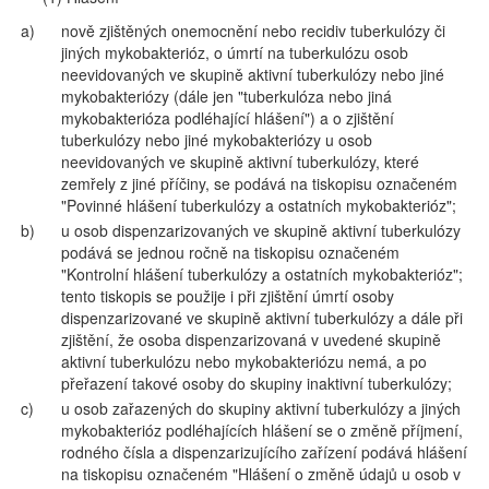
a)
nově zjištěných onemocnění nebo recidiv tuberkulózy či
jiných mykobakterióz, o úmrtí na tuberkulózu osob
neevidovaných ve skupině aktivní tuberkulózy nebo jiné
mykobakteriózy (dále jen "tuberkulóza nebo jiná
mykobakterióza podléhající hlášení") a o zjištění
tuberkulózy nebo jiné mykobakteriózy u osob
neevidovaných ve skupině aktivní tuberkulózy, které
zemřely z jiné příčiny, se podává na tiskopisu označeném
"Povinné hlášení tuberkulózy a ostatních mykobakterióz";
b)
u osob dispenzarizovaných ve skupině aktivní tuberkulózy
podává se jednou ročně na tiskopisu označeném
"Kontrolní hlášení tuberkulózy a ostatních mykobakterióz";
tento tiskopis se použije i při zjištění úmrtí osoby
dispenzarizované ve skupině aktivní tuberkulózy a dále při
zjištění, že osoba dispenzarizovaná v uvedené skupině
aktivní tuberkulózu nebo mykobakteriózu nemá, a po
přeřazení takové osoby do skupiny inaktivní tuberkulózy;
c)
u osob zařazených do skupiny aktivní tuberkulózy a jiných
mykobakterióz podléhajících hlášení se o změně příjmení,
rodného čísla a dispenzarizujícího zařízení podává hlášení
na tiskopisu označeném "Hlášení o změně údajů u osob v