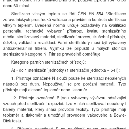
dobu 60 minut.
Sterilizace vlhkým teplem se řídí ČSN EN 554 "Sterilizace
zdravotnických prostředků validace a pravidelná kontrola sterilizace
vlhkým teplem". Uvedená norma určuje požadavky na kvalifikaci
personálu, technické vybavení přístroje, kvalitu sterilizačního
média, sterilizovaný materiál, sterilizační proces, zkušební přístroje,
údržbu, validaci a revalidaci. Parní sterilizátory musí být vybaveny
antibakteriálním filtrem. Výjimku lze připustit u malých stolních
sterilizátorů kategorie N. Filtr se pravidelně obměňuje.
Kategorie parních sterilizačních přístrojů:
A) - do 1 sterilizační jednotky (1 sterilizační jednotka = 54 l):
1. Přístroje označené N slouží pouze ke sterilizaci nebalených
nástrojů bez dutin. Nepoužívají se pro porézní materiál. Tyto
přístroje mají alespoň teploměr nebo tlakoměr.
2. Přístroje označené B jsou vybaveny vývěvou odsávající
vzduch před sterilizační expozicí. Lze v nich sterilizovat nebalený i
balený materiál, který snáší provozní teploty. Tyto přístroje mají
teploměr a tlakoměr a umožňují provedení vakuového a Bowie-
Dick testu.
3. Přístroje označené S se používají pouze pro sterilizaci