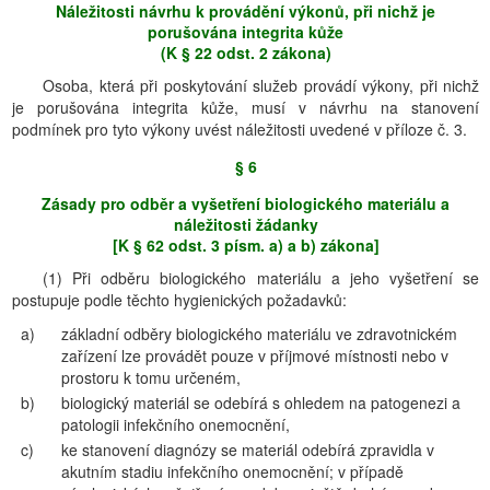
Náležitosti návrhu k provádění výkonů, při nichž je
porušována integrita kůže
(K § 22 odst. 2 zákona)
Osoba, která při poskytování služeb provádí výkony, při nichž
je porušována integrita kůže, musí v návrhu na stanovení
podmínek pro tyto výkony uvést náležitosti uvedené v příloze č. 3.
§ 6
Zásady pro odběr a vyšetření biologického materiálu a
náležitosti žádanky
[K § 62 odst. 3 písm. a) a b) zákona]
(1) Při odběru biologického materiálu a jeho vyšetření se
postupuje podle těchto hygienických požadavků:
a)
základní odběry biologického materiálu ve zdravotnickém
zařízení lze provádět pouze v příjmové místnosti nebo v
prostoru k tomu určeném,
b)
biologický materiál se odebírá s ohledem na patogenezi a
patologii infekčního onemocnění,
c)
ke stanovení diagnózy se materiál odebírá zpravidla v
akutním stadiu infekčního onemocnění; v případě