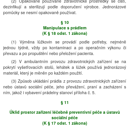
(2) Opakovaně používané zdravotnické prostředky se čistí,
dezinfikují a sterilizují podle doporučení výrobce. Jednorázové
pomůcky se nesmí opakovaně používat.
§ 10
Manipulace s prádlem
(K § 18 odst. 1 zákona)
(1) Výměna lůžkovin se provádí podle potřeby, nejméně
jednou týdně, vždy po kontaminaci a po operačním výkonu či
převazu a po propuštění nebo přeložení pacienta.
(2) V ambulantním provozu zdravotnických zařízení se na
pokrytí vyšetřovacích stolů, lehátek a lůžek používá jednorázový
materiál, který je měněn po každém použití.
(3) Způsob ukládání prádla z provozu zdravotnických zařízení
nebo ústavů sociální péče, jeho převážení, praní a zacházení s
ním, jakož i vybavení prádelny stanoví příloha č. 5.
§ 11
Úklid prostor zařízení léčebně preventivní péče a ústavů
sociální péče
(K § 17 odst. 1 zákona)