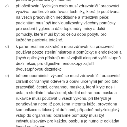
c)
při ošetřování fyzických osob musí zdravotničtí pracovníci
využívat bariérové ošetřovací techniky, která je používána
na všech pracovištích neodkladné a intenzivní péče;
pacientům musí být individualizovány všechny pomůcky
pro osobní hygienu a dále teploměry, mísy a další
pomůcky, které musí být po celou dobu pobytu pro
každého pacienta totožné,
d)
k parenterálním zákrokům musí zdravotničtí pracovníci
používat pouze sterilní nástroje a pomůcky; u endoskopů a
jiných optických přístrojů musí zajistit alespoň vyšší stupeň
dezinfekce; pro digestivní endoskopy zajistit
dvoustupňovou dezinfekci,
e)
během operačních výkonů se musí zdravotničtí pracovníci
chránit ochranným oděvem a obuví určenými jen pro toto
pracoviště, čepicí, ochrannou maskou, která kryje nos i
ústa, a sterilními rukavicemi; sterilní ochrannou masku a
rukavice musí používat u všech výkonů, při kterých je
porušována nebo již porušena integrita kůže, provedena
komunikace s tělesnými dutinami, případně nefyziologický
vstup do organismu; ochranné pomůcky musí být
individualizovány pro každou osobu a je nutno je odkládat
ihned po výkonu,