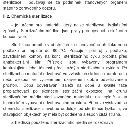
6)
sterilizace,
používají se za podmínek stanovených orgánem
státního zdravotního dozoru.
II.2. Chemická sterilizace
- je určena pro materiál, který nelze sterilizovat fyzikálními
způsoby. Sterilizačním médiem jsou plyny předepsaného složení a
koncentrace.
Sterilizace probíhá v přístrojích za stanoveného přetlaku nebo
podtlaku při teplotě do 80 °C. Pracuje-li přístroj v podtlaku,
zavzdušnění komory na konci sterilizačního cyklu probíhá přes
antibakteriální filtr. Přístroje jsou vybaveny programem
kontrolujícím jeho těsnost před každým sterilizačním cyklem. Po
sterilizaci se materiál odvětrává ve zvláštních skříních (aerátorech)
nebo alespoň ve vyčleněném uzavřeném dobře odvětrávaném
prostoru. Doba odvětrávání záleží na době a kvalitě fáze
proplachovací po skončení sterilizační expozice, na druhu
sterilizačního média sterilizovaného materiálu, na teplotě a na
technickém vybavení odvětrávacího prostoru. Při nové výstavbě se
chemická sterilizace stavebně odděluje od sterilizace fyzikální, ve
stávajících objektech by měla být oddělena alespoň čistá strana.
Z hlediska použitého sterilizačního média se rozeznává