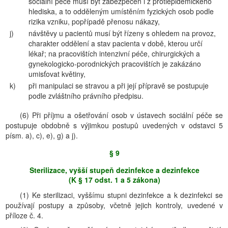
sociální péče musí být zabezpečen i z protiepidemického
hlediska, a to odděleným umístěním fyzických osob podle
rizika vzniku, popřípadě přenosu nákazy,
j)
návštěvy u pacientů musí být řízeny s ohledem na provoz,
charakter oddělení a stav pacienta v době, kterou určí
lékař; na pracovištích intenzivní péče, chirurgických a
gynekologicko-porodnických pracovištích je zakázáno
umisťovat květiny,
k)
při manipulaci se stravou a při její přípravě se postupuje
podle zvláštního právního předpisu.
(6) Při příjmu a ošetřování osob v ústavech sociální péče se
postupuje obdobně s výjimkou postupů uvedených v odstavci 5
písm. a), c), e), g) a j).
§ 9
Sterilizace, vyšší stupeň dezinfekce a dezinfekce
(K § 17 odst. 1 a 5 zákona)
(1) Ke sterilizaci, vyššímu stupni dezinfekce a k dezinfekci se
používají postupy a způsoby, včetně jejich kontroly, uvedené v
příloze č. 4.