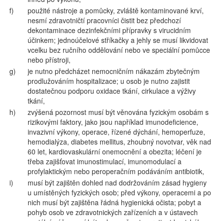
f)
použité nástroje a pomůcky, zvláště kontaminované krví,
nesmí zdravotničtí pracovníci čistit bez předchozí
dekontaminace dezinfekčními přípravky s virucidním
účinkem; jednoúčelové stříkačky a jehly se musí likvidovat
vcelku bez ručního oddělování nebo ve speciální pomůcce
nebo přístroji,
g)
je nutno předcházet nemocničním nákazám zbytečným
prodlužováním hospitalizace; u osob je nutno zajistit
dostatečnou podporu oxidace tkání, cirkulace a výživy
tkání,
h)
zvýšená pozornost musí být věnována fyzickým osobám s
rizikovými faktory, jako jsou například imunodeficience,
invazivní výkony, operace, řízené dýchání, hemoperfuze,
hemodialýza, diabetes mellitus, zhoubný novotvar, věk nad
60 let, kardiovaskulární onemocnění a obezita; léčení je
třeba zajišťovat imunostimulací, imunomodulací a
profylaktickým nebo peroperačním podáváním antibiotik,
i)
musí být zajištěn dohled nad dodržováním zásad hygieny
u umístěných fyzických osob; před výkony, operacemi a po
nich musí být zajištěna řádná hygienická očista; pobyt a
pohyb osob ve zdravotnických zařízeních a v ústavech