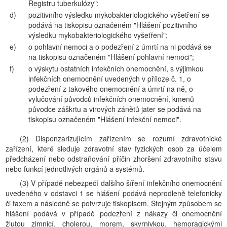
Registru tuberkulózy";
d)
pozitivního výsledku mykobakteriologického vyšetření se
podává na tiskopisu označeném "Hlášení pozitivního
výsledku mykobakteriologického vyšetření";
e)
o pohlavní nemoci a o podezření z úmrtí na ni podává se
na tiskopisu označeném "Hlášení pohlavní nemoci";
f)
o výskytu ostatních infekčních onemocnění, s výjimkou
infekčních onemocnění uvedených v příloze č. 1, o
podezření z takového onemocnění a úmrtí na ně, o
vylučování původců infekčních onemocnění, kmenů
původce záškrtu a virových zánětů jater se podává na
tiskopisu označeném "Hlášení infekční nemoci".
(2) Dispenzarizujícím zařízením se rozumí zdravotnické
zařízení, které sleduje zdravotní stav fyzických osob za účelem
předcházení nebo odstraňování příčin zhoršení zdravotního stavu
nebo funkcí jednotlivých orgánů a systémů.
(3) V případě nebezpečí dalšího šíření infekčního onemocnění
uvedeného v odstavci 1 se hlášení podává neprodleně telefonicky
či faxem a následně se potvrzuje tiskopisem. Stejným způsobem se
hlášení podává v případě podezření z nákazy či onemocnění
žlutou zimnicí, cholerou, morem, skvrnivkou, hemoragickými