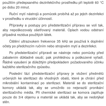
použitím předepsaného dezinfekčního prostředku při teplotě 60 °C
po dobu 20 minut.
Ruční mytí nástrojů a pomůcek probíhá až po jejich dezinfekci
v prostředku s virucidní účinností.
Přípravky a postupy pro předsterilizační přípravu se volí tak,
aby nepoškozovaly ošetřovaný materiál. Oplach vodou odstraní
případná rezidua použitých látek.
Čištění ultrazvukem frekvence 35 kHz se používá k doplnění
očisty po předchozím ručním nebo strojovém mytí a dezinfekci.
Po předsterilizační přípravě se nástroje nebo pomůcky před
zabalením důkladně osuší, pak prohlédnou a poškozené vyřadí.
Řádné vysušení je důležitým předpokladem požadovaného účinku
každého sterilizačního způsobu.
Poslední fází předsterilizační přípravy je vložení předmětů
určených ke sterilizaci do vhodných obalů, které je chrání před
mikrobiální kontaminací po sterilizaci. Materiál se do sterilizační
komory ukládá tak, aby se umožnilo co nejsnazší pronikání
sterilizačního média. Při chemické sterilizaci se komora zaplňuje
pouze do 3/4 objemu a materiál se ukládá tak, aby se nedotýkal
stěn.