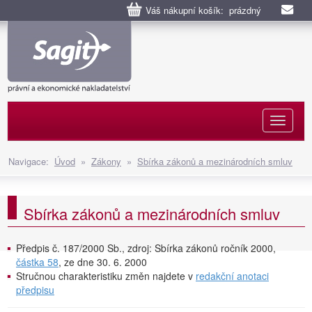
Váš nákupní košík: prázdný
Naviga
Navigace:
Úvod
»
Zákony
»
Sbírka zákonů a mezinárodních smluv
Sbírka zákonů a mezinárodních smluv
Předpis č. 187/2000 Sb., zdroj: Sbírka zákonů ročník 2000,
částka 58
, ze dne 30. 6. 2000
Stručnou charakteristiku změn najdete v
redakční anotaci
předpisu