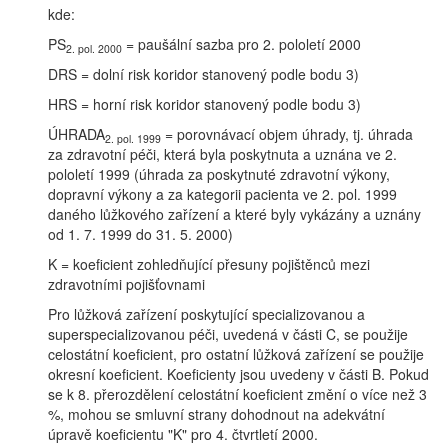
kde:
PS
= paušální sazba pro 2. pololetí 2000
2. pol. 2000
DRS = dolní risk koridor stanovený podle bodu 3)
HRS = horní risk koridor stanovený podle bodu 3)
ÚHRADA
= porovnávací objem úhrady, tj. úhrada
2. pol. 1999
za zdravotní péči, která byla poskytnuta a uznána ve 2.
pololetí 1999 (úhrada za poskytnuté zdravotní výkony,
dopravní výkony a za kategorii pacienta ve 2. pol. 1999
daného lůžkového zařízení a které byly vykázány a uznány
od 1. 7. 1999 do 31. 5. 2000)
K = koeficient zohledňující přesuny pojištěnců mezi
zdravotními pojišťovnami
Pro lůžková zařízení poskytující specializovanou a
superspecializovanou péči, uvedená v části C, se použije
celostátní koeficient, pro ostatní lůžková zařízení se použije
okresní koeficient. Koeficienty jsou uvedeny v části B. Pokud
se k 8. přerozdělení celostátní koeficient změní o více než 3
%, mohou se smluvní strany dohodnout na adekvátní
úpravě koeficientu "K" pro 4. čtvrtletí 2000.