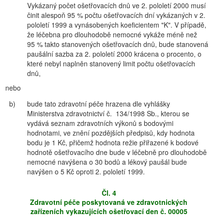
Vykázaný počet ošetřovacích dnů ve 2. pololetí 2000 musí
činit alespoň 95 % počtu ošetřovacích dní vykázaných v 2.
pololetí 1999 a vynásobených koeficientem "K". V případě,
že léčebna pro dlouhodobě nemocné vykáže méně než
95 % takto stanovených ošetřovacích dnů, bude stanovená
paušální sazba za 2. pololetí 2000 krácena o procento, o
které nebyl naplněn stanovený limit počtu ošetřovacích
dnů,
nebo
b)
bude tato zdravotní péče hrazena dle vyhlášky
Ministerstva zdravotnictví č. 134/1998 Sb., kterou se
vydává seznam zdravotních výkonů s bodovými
hodnotami, ve znění pozdějších předpisů, kdy hodnota
bodu je 1 Kč, přičemž hodnota režie přiřazené k bodové
hodnotě ošetřovacího dne bude v léčebně pro dlouhodobě
nemocné navýšena o 30 bodů a lékový paušál bude
navýšen o 5 Kč oproti 2. pololetí 1999.
Čl. 4
Zdravotní péče poskytovaná ve zdravotnických
zařízeních vykazujících ošetřovací den č. 00005