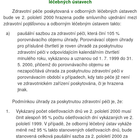
léčebných ústavech
Zdravotní péče poskytovaná v odborných léčebných ústavech
bude ve 2. pololetí 2000 hrazena podle smluvního ujednání mezi
zdravotní pojišťovnou a odborným léčebným ústavem takto:
a)
paušální sazbou za zdravotní péči, která činí 105 %
porovnávacího objemu úhrady. Porovnávací objem úhrady
pro příslušné čtvrtletí je roven úhradě za poskytnutou
zdravotní péči v odpovídajícím kalendářním čtvrtletí
minulého roku, vykázanou a uznanou od 1. 7. 1999 do 31.
5. 2000, přičemž do porovnávacího objemu se
nezapočítává úhrada za poskytnutou zdravotní péči v
porovnávacím období v případech, kdy tato péče již není
ve zdravotnickém zařízení poskytována, či je hrazena
jinak.
Podmínkou úhrady za poskytnutou zdravotní péči je, že:
1.
Vykázaný počet ošetřovacích dnů ve 2. pololetí 2000 musí
činit alespoň 95 % počtu ošetřovacích dní vykázaných ve 2.
pololetí 1999. V případě, že odborný léčebný ústav vykáže
méně než 95 % takto stanovených ošetřovacích dnů, bude
stanovená celková paušální sazba za 2. pololetí 2000 za