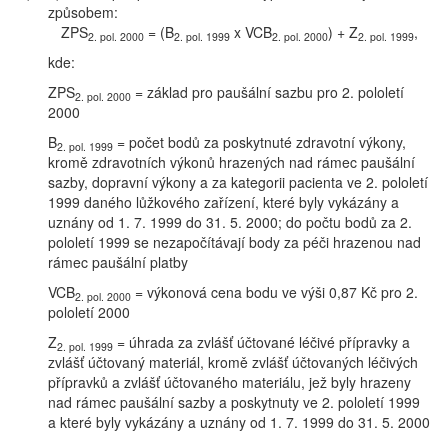
způsobem:
ZPS
= (B
x VCB
) + Z
,
2. pol. 2000
2. pol. 1999
2. pol. 2000
2. pol. 1999
kde:
ZPS
= základ pro paušální sazbu pro 2. pololetí
2. pol. 2000
2000
B
= počet bodů za poskytnuté zdravotní výkony,
2. pol. 1999
kromě zdravotních výkonů hrazených nad rámec paušální
sazby, dopravní výkony a za kategorii pacienta ve 2. pololetí
1999 daného lůžkového zařízení, které byly vykázány a
uznány od 1. 7. 1999 do 31. 5. 2000; do počtu bodů za 2.
pololetí 1999 se nezapočítávají body za péči hrazenou nad
rámec paušální platby
VCB
= výkonová cena bodu ve výši 0,87 Kč pro 2.
2. pol. 2000
pololetí 2000
Z
= úhrada za zvlášť účtované léčivé přípravky a
2. pol. 1999
zvlášť účtovaný materiál, kromě zvlášť účtovaných léčivých
přípravků a zvlášť účtovaného materiálu, jež byly hrazeny
nad rámec paušální sazby a poskytnuty ve 2. pololetí 1999
a které byly vykázány a uznány od 1. 7. 1999 do 31. 5. 2000