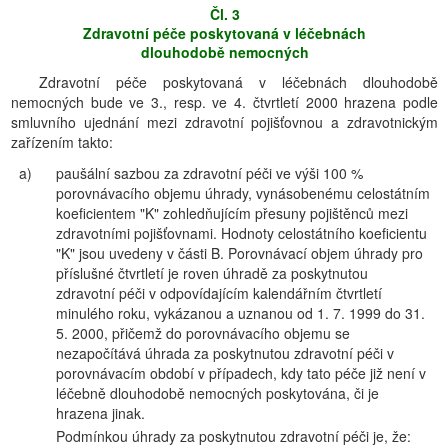
Čl. 3
Zdravotní péče poskytovaná v léčebnách
dlouhodobě nemocných
Zdravotní péče poskytovaná v léčebnách dlouhodobě
nemocných bude ve 3., resp. ve 4. čtvrtletí 2000 hrazena podle
smluvního ujednání mezi zdravotní pojišťovnou a zdravotnickým
zařízením takto:
a)
paušální sazbou za zdravotní péči ve výši 100 %
porovnávacího objemu úhrady, vynásobenému celostátním
koeficientem "K" zohledňujícím přesuny pojištěnců mezi
zdravotními pojišťovnami. Hodnoty celostátního koeficientu
"K" jsou uvedeny v části B. Porovnávací objem úhrady pro
příslušné čtvrtletí je roven úhradě za poskytnutou
zdravotní péči v odpovídajícím kalendářním čtvrtletí
minulého roku, vykázanou a uznanou od 1. 7. 1999 do 31.
5. 2000, přičemž do porovnávacího objemu se
nezapočítává úhrada za poskytnutou zdravotní péči v
porovnávacím období v případech, kdy tato péče již není v
léčebně dlouhodobě nemocných poskytována, či je
hrazena jinak.
Podmínkou úhrady za poskytnutou zdravotní péči je, že: