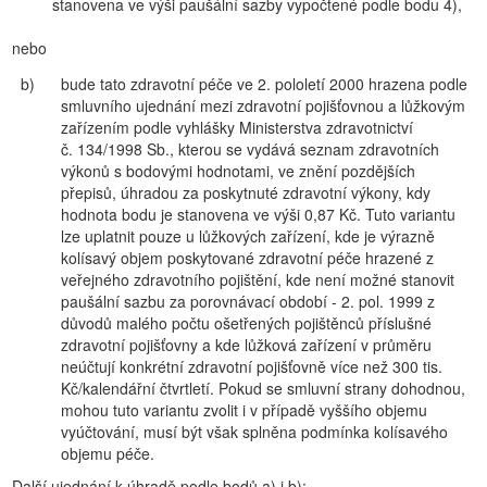
stanovena ve výši paušální sazby vypočtené podle bodu 4),
nebo
b)
bude tato zdravotní péče ve 2. pololetí 2000 hrazena podle
smluvního ujednání mezi zdravotní pojišťovnou a lůžkovým
zařízením podle vyhlášky Ministerstva zdravotnictví
č. 134/1998 Sb., kterou se vydává seznam zdravotních
výkonů s bodovými hodnotami, ve znění pozdějších
přepisů, úhradou za poskytnuté zdravotní výkony, kdy
hodnota bodu je stanovena ve výši 0,87 Kč. Tuto variantu
lze uplatnit pouze u lůžkových zařízení, kde je výrazně
kolísavý objem poskytované zdravotní péče hrazené z
veřejného zdravotního pojištění, kde není možné stanovit
paušální sazbu za porovnávací období - 2. pol. 1999 z
důvodů malého počtu ošetřených pojištěnců příslušné
zdravotní pojišťovny a kde lůžková zařízení v průměru
neúčtují konkrétní zdravotní pojišťovně více než 300 tis.
Kč/kalendářní čtvrtletí. Pokud se smluvní strany dohodnou,
mohou tuto variantu zvolit i v případě vyššího objemu
vyúčtování, musí být však splněna podmínka kolísavého
objemu péče.
Další ujednání k úhradě podle bodů a) i b):