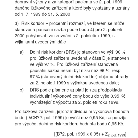
dopravní výkony a za kategorii pacienta ve 2. pol. 1999
daného lůžkového zařízení a které byly vykázány a uznány
od 1. 7. 1999 do 31. 5. 2000
3) Risk koridor = procentní rozmezí, ve kterém se může
stanovená paušální sazba podle bodu 4) pro 2. pololetí
2000 pohybovat, ve srovnání s 2. pololetím 1999, s
výjimkami uvedenými dále
a)
Dolní risk koridor (DRS) je stanoven ve výši 96 %,
pro lůžková zařízení uvedená v části D je stanoven
ve výši 97 %. Pro lůžková zařízení stanovená
paušální sazba nesmí být nižší než 96 %, resp.
97 % (stanovený dolní risk koridor) objemu úhrady
za 2. pololetí 1999 s výjimkou uvedenou dále;
b)
DRS podle písmene a) platí jen za předpokladu
individuální výkonové ceny bodu do výše 0,95 Kč
vycházející z výpočtu za 2. pololetí roku 1999.
Pro lůžková zařízení, jejichž individuální výkonová hodnota
bodu (IVCB?2. pol. 1999) je vyšší než 0,95 Kč, se použije
pro výpočet dolního risk koridoru hodnota bodu 0,95 Kč.
[(B?2. pol. 1999 x 0,95) + Z
]
2. pol. 1999