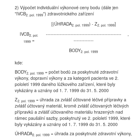
2) Výpočet individuální výkonové ceny bodu (dále jen
"IVCB
") zdravotnického zařízení
2. pol. 1999
[(ÚHRADA
) - Z
]
2. pol. 1999
2. pol. 1999
IVCB
-------------------------------------------------
,
2. pol.
=
-------------
1999
BODY
2. pol. 1999
kde:
BODY
= počet bodů za poskytnuté zdravotní
2. pol. 1999
výkony, dopravní výkony a za kategorii pacienta ve 2.
pololetí 1999 daného lůžkového zařízení, které byly
vykázány a uznány od 1. 7. 1999 do 31. 5. 2000
Z
= úhrada za zvlášť účtované léčivé přípravky a
2. pol. 1999
zvlášť účtovaný materiál, kromě zvlášť účtovaných léčivých
přípravků a zvlášť účtovaného materiálu hrazených nad
rámec paušální sazby, poskytnutý ve 2. pololetí 1999, které
byly vykázány a uznány od 1. 7. 1999 do 31. 5. 2000
ÚHRADA
= úhrada za poskytnuté zdravotní výkony,
2. pol. 1999