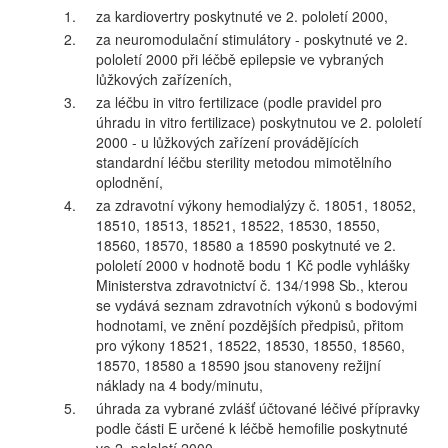
1.
za kardiovertry poskytnuté ve 2. pololetí 2000,
2.
za neuromodulační stimulátory - poskytnuté ve 2.
pololetí 2000 při léčbě epilepsie ve vybraných
lůžkových zařízeních,
3.
za léčbu in vitro fertilizace (podle pravidel pro
úhradu in vitro fertilizace) poskytnutou ve 2. pololetí
2000 - u lůžkových zařízení provádějících
standardní léčbu sterility metodou mimotělního
oplodnění,
4.
za zdravotní výkony hemodialýzy č. 18051, 18052,
18510, 18513, 18521, 18522, 18530, 18550,
18560, 18570, 18580 a 18590 poskytnuté ve 2.
pololetí 2000 v hodnotě bodu 1 Kč podle vyhlášky
Ministerstva zdravotnictví č. 134/1998 Sb., kterou
se vydává seznam zdravotních výkonů s bodovými
hodnotami, ve znění pozdějších předpisů, přitom
pro výkony 18521, 18522, 18530, 18550, 18560,
18570, 18580 a 18590 jsou stanoveny režijní
náklady na 4 body/minutu,
5.
úhrada za vybrané zvlášť účtované léčivé přípravky
podle části E určené k léčbě hemofilie poskytnuté