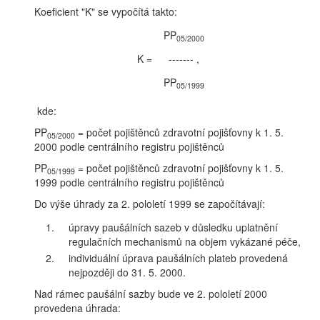
Koeficient "K" se vypočítá takto:
PP
05/2000
K =
------- ,
PP
05/1999
kde:
PP
= počet pojištěnců zdravotní pojišťovny k 1. 5.
05/2000
2000 podle centrálního registru pojištěnců
PP
= počet pojištěnců zdravotní pojišťovny k 1. 5.
05/1999
1999 podle centrálního registru pojištěnců
Do výše úhrady za 2. pololetí 1999 se započítávají:
1.
úpravy paušálních sazeb v důsledku uplatnění
regulačních mechanismů na objem vykázané péče,
2.
individuální úprava paušálních plateb provedená
nejpozději do 31. 5. 2000.
Nad rámec paušální sazby bude ve 2. pololetí 2000
provedena úhrada: