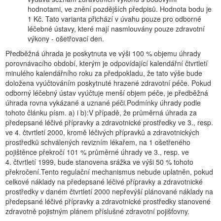
hodnotami, ve znění pozdějších předpisů. Hodnota bodu je
1 Kč. Tato varianta přichází v úvahu pouze pro odborné
léčebné ústavy, které mají nasmlouvány pouze zdravotní
výkony - ošetřovací den.
Předběžná úhrada je poskytnuta ve výši 100 % objemu úhrady
porovnávacího období, kterým je odpovídající kalendářní čtvrtletí
minulého kalendářního roku za předpokladu, že tato výše bude
doložena vyúčtováním poskytnuté hrazené zdravotní péče. Pokud
odborný léčebný ústav vyúčtuje menší objem péče, je předběžná
úhrada rovna vykázané a uznané péči.Podmínky úhrady podle
tohoto článku písm. a) i b):V případě, že průměrná úhrada za
předepsané léčivé přípravky a zdravotnické prostředky ve 3., resp.
ve 4. čtvrtletí 2000, kromě léčivých přípravků a zdravotnických
prostředků schválených revizním lékařem, na 1 ošetřeného
pojištěnce překročí 101 % průměrné úhrady ve 3., resp. ve
4. čtvrtletí 1999, bude stanovena srážka ve výši 50 % tohoto
překročení.Tento regulační mechanismus nebude uplatněn, pokud
celkové náklady na předepsané léčivé přípravky a zdravotnické
prostředky v daném čtvrtletí 2000 nepřevýší plánované náklady na
předepsané léčivé přípravky a zdravotnické prostředky stanovené
zdravotně pojistným plánem příslušné zdravotní pojišťovny.