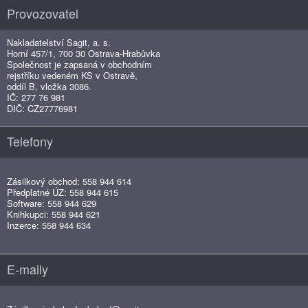
Provozovatel
Nakladatelství Sagit, a. s.
Horní 457/1, 700 30 Ostrava-Hrabůvka
Společnost je zapsaná v obchodním
rejstříku vedeném KS v Ostravě,
oddíl B, vložka 3086.
IČ: 277 76 981
DIČ: CZ27776981
Telefony
Zásilkový obchod: 558 944 614
Předplatné ÚZ: 558 944 615
Software: 558 944 629
Knihkupci: 558 944 621
Inzerce: 558 944 634
E-maily