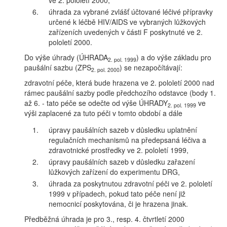
ve 2. pololetí 2000,
6.
úhrada za vybrané zvlášť účtované léčivé přípravky
určené k léčbě HIV/AIDS ve vybraných lůžkových
zařízeních uvedených v části F poskytnuté ve 2.
pololetí 2000.
Do výše úhrady (ÚHRADA
) a do výše základu pro
2. pol. 1999
paušální sazbu (ZPS
) se nezapočítávají:
2. pol. 2000
zdravotní péče, která bude hrazena ve 2. pololetí 2000 nad
rámec paušální sazby podle předchozího odstavce (body 1.
až 6. - tato péče se odečte od výše ÚHRADY
ve
2. pol. 1999
výši zaplacené za tuto péči v tomto období a dále
1.
úpravy paušálních sazeb v důsledku uplatnění
regulačních mechanismů na předepsaná léčiva a
zdravotnické prostředky ve 2. pololetí 1999,
2.
úpravy paušálních sazeb v důsledku zařazení
lůžkových zařízení do experimentu DRG,
3.
úhrada za poskytnutou zdravotní péči ve 2. pololetí
1999 v případech, pokud tato péče není již
nemocnicí poskytována, či je hrazena jinak.
Předběžná úhrada je pro 3., resp. 4. čtvrtletí 2000