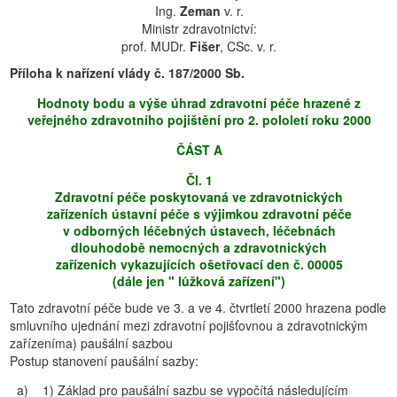
Ing.
Zeman
v. r.
Ministr zdravotnictví:
prof. MUDr.
Fišer
, CSc. v. r.
Příloha k nařízení vlády č. 187/2000 Sb.
Hodnoty bodu a výše úhrad zdravotní péče hrazené z
veřejného zdravotního pojištění pro 2. pololetí roku 2000
ČÁST A
Čl. 1
Zdravotní péče poskytovaná ve zdravotnických
zařízeních ústavní péče s výjimkou zdravotní péče
v odborných léčebných ústavech, léčebnách
dlouhodobě nemocných a zdravotnických
zařízeních vykazujících ošetřovací den č. 00005
(dále jen " lůžková zařízení")
Tato zdravotní péče bude ve 3. a ve 4. čtvrtletí 2000 hrazena podle
smluvního ujednání mezi zdravotní pojišťovnou a zdravotnickým
zařízeníma) paušální sazbou
Postup stanovení paušální sazby:
a)
1) Základ pro paušální sazbu se vypočítá následujícím