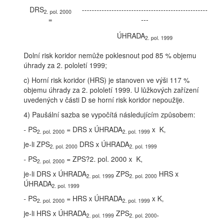
DRS
---------------------------------------------------
2. pol. 2000
=
---
ÚHRADA
2. pol. 1999
Dolní risk koridor nemůže poklesnout pod 85 % objemu
úhrady za 2. pololetí 1999;
c) Horní risk koridor (HRS) je stanoven ve výši 117 %
objemu úhrady za 2. pololetí 1999. U lůžkových zařízení
uvedených v části D se horní risk koridor nepoužije.
4) Paušální sazba se vypočítá následujícím způsobem:
- PS
= DRS x ÚHRADA
x K,
2. pol. 2000
2. pol. 1999
je-li ZPS
DRS x ÚHRADA
2. pol. 2000
2. pol. 1999
- PS
= ZPS?2. pol. 2000 x K,
2. pol. 2000
je-li DRS x ÚHRADA
ZPS
HRS x
2. pol. 1999
2. pol. 2000
ÚHRADA
2. pol. 1999
- PS
= HRS x ÚHRADA
x K,
2. pol. 2000
2. pol. 1999
je-li HRS x ÚHRADA
ZPS
,
2. pol. 1999
2. pol. 2000