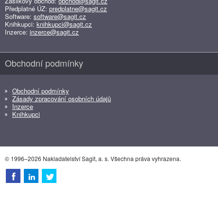
Zásilkový obchod:
obchod@sagit.cz
Předplatné ÚZ:
predplatne@sagit.cz
Software:
software@sagit.cz
Knihkupci:
knihkupci@sagit.cz
Inzerce:
inzerce@sagit.cz
Obchodní podmínky
Obchodní podmínky
Zásady zpracování osobních údajů
Inzerce
Knihkupci
© 1996–2026 Nakladatelství Sagit, a. s. Všechna práva vyhrazena.