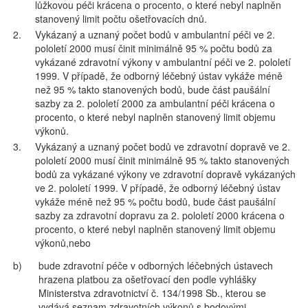
lůžkovou péči krácena o procento, o které nebyl naplněn
stanovený limit počtu ošetřovacích dnů.
2.
Vykázaný a uznaný počet bodů v ambulantní péči ve 2.
pololetí 2000 musí činit minimálně 95 % počtu bodů za
vykázané zdravotní výkony v ambulantní péči ve 2. pololetí
1999. V případě, že odborný léčebný ústav vykáže méně
než 95 % takto stanovených bodů, bude část paušální
sazby za 2. pololetí 2000 za ambulantní péči krácena o
procento, o které nebyl naplněn stanovený limit objemu
výkonů.
3.
Vykázaný a uznaný počet bodů ve zdravotní dopravě ve 2.
pololetí 2000 musí činit minimálně 95 % takto stanovených
bodů za vykázané výkony ve zdravotní dopravě vykázaných
ve 2. pololetí 1999. V případě, že odborný léčebný ústav
vykáže méně než 95 % počtu bodů, bude část paušální
sazby za zdravotní dopravu za 2. pololetí 2000 krácena o
procento, o které nebyl naplněn stanovený limit objemu
výkonů,nebo
b)
bude zdravotní péče v odborných léčebných ústavech
hrazena platbou za ošetřovací den podle vyhlášky
Ministerstva zdravotnictví č. 134/1998 Sb., kterou se
vydává seznam zdravotních výkonů s bodovými