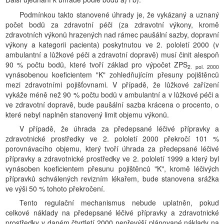
Podmínkou takto stanovené úhrady je, že vykázaný a uznaný
počet bodů za zdravotní péči (za zdravotní výkony, kromě
zdravotních výkonů hrazených nad rámec paušální sazby, dopravní
výkony a kategorii pacienta) poskytnutou ve 2. pololetí 2000 (v
ambulantní a lůžkové péči a zdravotní dopravě) musí činit alespoň
90 % počtu bodů, které tvoří základ pro výpočet ZPS
2. pol. 2000
vynásobenou koeficientem "K" zohledňujícím přesuny pojištěnců
mezi zdravotními pojišťovnami. V případě, že lůžkové zařízení
vykáže méně než 90 % počtu bodů v ambulantní a v lůžkové péči a
ve zdravotní dopravě, bude paušální sazba krácena o procento, o
které nebyl naplněn stanovený limit objemu výkonů.
V případě, že úhrada za předepsané léčivé přípravky a
zdravotnické prostředky ve 2. pololetí 2000 překročí 101 %
porovnávacího objemu, který tvoří úhrada za předepsané léčivé
přípravky a zdravotnické prostředky ve 2. pololetí 1999 a který byl
vynásoben koeficientem přesunu pojištěnců "K", kromě léčivých
přípravků schválených revizním lékařem, bude stanovena srážka
ve výši 50 % tohoto překročení.
Tento regulační mechanismus nebude uplatněn, pokud
celkové náklady na předepsané léčivé přípravky a zdravotnické
prostředky v daném čtvrtletí 2000 nepřevýší plánované náklady na