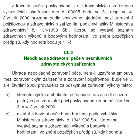
Zdravotní péče poskytovaná ve zdravotnických zařízeních
vykazujících ošetřovací den č. 00005 bude ve 3., resp. ve 4.
čtvrtletí 2000 hrazena podle smluvního ujednání mezi zdravotní
pojišťovnou a zdravotnickým zařízením podle vyhlášky Ministerstva
zdravotnictví č. 134/1998 Sb., kterou se vydává seznam
zdravotních výkonů s bodovými hodnotami, ve znění pozdějších
předpisů, kdy hodnota bodu je 1 Kč.
Čl. 5
Neodkladná zdravotní péče v nesmluvních
zdravotnických zařízeních
Úhrada neodkladné zdravotní péče, není-li uzavřena smlouva
mezi zdravotnickým zařízením a zdravotní pojišťovnou, bude ve 3.
a 4. čtvrtletí 2000 prováděna za poskytnuté zdravotní výkony takto:
a)
stomatologická ambulantní péče bude hrazena dle sazeb
platných pro zdravotní péči poskytovanou zubními lékaři ve
3. a 4. čtvrtletí 2000,
b)
ostatní zdravotní péče bude hrazena podle vyhlášky
Ministerstva zdravotnictví č. 134/1998 Sb., kterou se
vydává seznam zdravotních výkonů s bodovými
hodnotami, ve znění pozdějších předpisů, kdy hodnota