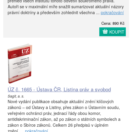
přehled všech institutů tohoto odvětví soukromého práva.
Autoři se v maximální míře snažili sumarizovat aktuální názory
právní doktríny a především zohlednit všechna ...
pokračování
Cena: 890 Kč
KOUPIT
ÚZ č. 1665 - Ústava ČR, Listina práv a svobod
Sagit, a. s.
Nové vydání publikace obsahuje aktuální znění klíčových
zákonů – od Ústavy a Listiny, přes zákon o Ústavním soudu,
veřejném ochránci práv, jednací řády obou komor,
antidiskriminační zákon, až po zákon o státních symbolech a
zákon o Sbírce zákonů. Celkem 26 předpisů v úplném
znění. ...
pokračování