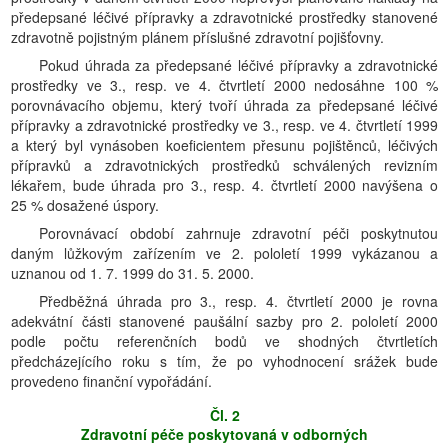
předepsané léčivé přípravky a zdravotnické prostředky stanovené
zdravotně pojistným plánem příslušné zdravotní pojišťovny.
Pokud úhrada za předepsané léčivé přípravky a zdravotnické
prostředky ve 3., resp. ve 4. čtvrtletí 2000 nedosáhne 100 %
porovnávacího objemu, který tvoří úhrada za předepsané léčivé
přípravky a zdravotnické prostředky ve 3., resp. ve 4. čtvrtletí 1999
a který byl vynásoben koeficientem přesunu pojištěnců, léčivých
přípravků a zdravotnických prostředků schválených revizním
lékařem, bude úhrada pro 3., resp. 4. čtvrtletí 2000 navýšena o
25 % dosažené úspory.
Porovnávací období zahrnuje zdravotní péči poskytnutou
daným lůžkovým zařízením ve 2. pololetí 1999 vykázanou a
uznanou od 1. 7. 1999 do 31. 5. 2000.
Předběžná úhrada pro 3., resp. 4. čtvrtletí 2000 je rovna
adekvátní části stanovené paušální sazby pro 2. pololetí 2000
podle počtu referenčních bodů ve shodných čtvrtletích
předcházejícího roku s tím, že po vyhodnocení srážek bude
provedeno finanční vypořádání.
Čl. 2
Zdravotní péče poskytovaná v odborných