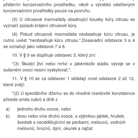
přidáním konzervačního prostředku, nikoli u výrobků ošetřených
konzervačními prostředky pouze na povrchu.
(5) U citrusové marmelády obsahující kousky kůry citrusu se
vyznačí způsob krájení citrusové kůry.
(6) Pokud citrusová marmeláda neobsahuje kůru citrusu, je
nutno uvést "neobsahuje kůru citrusu.".Dosavadní odstavce 3 a 4
se označují jako odstavce 7 a 8.
10. V § 9 se doplňuje odstavec 3, který zní:
"(3) Škůdci živí nebo mrtví v jakémkoliv stádiu vývoje se v
sušeném ovoci nesmí vyskytovat.".
11. V § 10 se za odstavec 1 vkládají nové odstavce 2 až 12,
které znějí:
"(2) U speciálního džemu se do vhodné rosolovité konzistence
přivede směs cukrů a drtě z
a)
jednoho druhu ovoce, nebo
b)
dvou nebo více druhů ovoce, s výjimkou jablek, hrušek,
švestek s neoddělujícími se peckami, melounů, vodních
melounů, hroznů, dýní, okurek a rajčat.