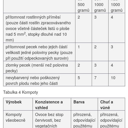
500
1000
1000
gramů
gramů
gramů
přítomnost rostlinných příměsí
2
3
4
(pouze části rostlin zpracovávaného
ovoce včetně částeček listů o ploše
2
nad 5 mm
, stopky dlouhé nad 10
mm)
přítomnost pecek nebo jejich částí
1
2
3
velikosti jedné poloviny pecky (pouze
při použití odpeckovaných surovin)
zlomky pecek (menší než polovina
2
3
4
pecky)
nevybarvený nebo poškozený
5
7
10
povrch plodu nebo jeho části
Tabulka 4 Kompoty
Výrobek
Konzistence a
Barva
Chuť a
vzhled
vůně
Kompoty
Ovoce bez stop
přirozená,
přirozená,
všeobecně
červivosti, bez
odpovídající
odpovídající
vegetačních
použitému
použitému