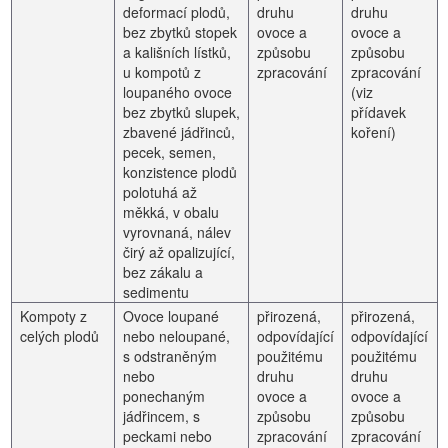
deformací plodů,
druhu
druhu
bez zbytků stopek
ovoce a
ovoce a
a kališních lístků,
způsobu
způsobu
u kompotů z
zpracování
zpracování
loupaného ovoce
(viz
bez zbytků slupek,
přídavek
zbavené jádřinců,
koření)
pecek, semen,
konzistence plodů
polotuhá až
měkká, v obalu
vyrovnaná, nálev
čirý až opalizující,
bez zákalu a
sedimentu
Kompoty z
Ovoce loupané
přirozená,
přirozená,
celých plodů
nebo neloupané,
odpovídající
odpovídající
s odstraněným
použitému
použitému
nebo
druhu
druhu
ponechaným
ovoce a
ovoce a
jádřincem, s
způsobu
způsobu
peckami nebo
zpracování
zpracování