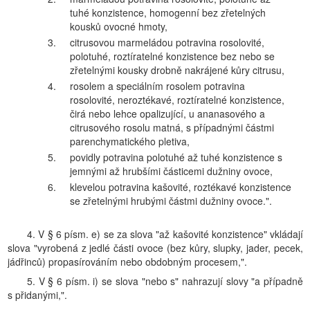
tuhé konzistence, homogenní bez zřetelných
kousků ovocné hmoty,
3.
citrusovou marmeládou potravina rosolovité,
polotuhé, roztíratelné konzistence bez nebo se
zřetelnými kousky drobně nakrájené kůry citrusu,
4.
rosolem a speciálním rosolem potravina
rosolovité, neroztékavé, roztíratelné konzistence,
čirá nebo lehce opalizující, u ananasového a
citrusového rosolu matná, s případnými částmi
parenchymatického pletiva,
5.
povidly potravina polotuhé až tuhé konzistence s
jemnými až hrubšími částicemi dužniny ovoce,
6.
klevelou potravina kašovité, roztékavé konzistence
se zřetelnými hrubými částmi dužniny ovoce.".
4. V § 6 písm. e) se za slova "až kašovité konzistence" vkládají
slova "vyrobená z jedlé části ovoce (bez kůry, slupky, jader, pecek,
jádřinců) propasírováním nebo obdobným procesem,".
5. V § 6 písm. i) se slova "nebo s" nahrazují slovy "a případně
s přidanými,".