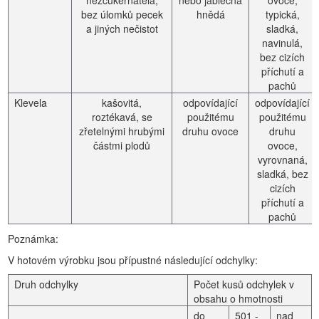
nezcukernatělá,
nebo jablečná
ovoce,
bez úlomků pecek
hnědá
typická,
a jiných nečistot
sladká,
navinulá,
bez cizích
příchutí a
pachů
Klevela
kašovitá,
odpovídající
odpovídající
roztékavá, se
použitému
použitému
zřetelnými hrubými
druhu ovoce
druhu
částmi plodů
ovoce,
vyrovnaná,
sladká, bez
cizích
příchutí a
pachů
Poznámka:
V hotovém výrobku jsou přípustné následující odchylky:
Druh odchylky
Počet kusů odchylek v
obsahu o hmotnosti
do
501 -
nad