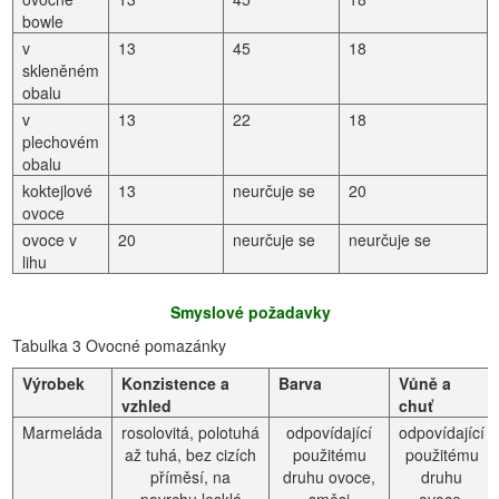
bowle
v
13
45
18
skleněném
obalu
v
13
22
18
plechovém
obalu
koktejlové
13
neurčuje se
20
ovoce
ovoce v
20
neurčuje se
neurčuje se
lihu
Smyslové požadavky
Tabulka 3 Ovocné pomazánky
Výrobek
Konzistence a
Barva
Vůně a
vzhled
chuť
Marmeláda
rosolovitá, polotuhá
odpovídající
odpovídající
až tuhá, bez cizích
použitému
použitému
příměsí, na
druhu ovoce,
druhu