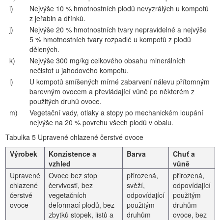
i)
Nejvýše 10 % hmotnostních plodů nevyzrálých u kompotů
z jeřabin a dřínků.
j)
Nejvýše 20 % hmotnostních tvary nepravidelné a nejvýše
5 % hmotnostních tvary rozpadlé u kompotů z plodů
dělených.
k)
Nejvýše 300 mg/kg celkového obsahu minerálních
nečistot u jahodového kompotu.
l)
U kompotů smíšených mírné zabarvení nálevu přítomným
barevným ovocem a převládající vůně po některém z
použitých druhů ovoce.
m)
Vegetační vady, otlaky a stopy po mechanickém loupání
nejvýše na 20 % povrchu všech plodů v obalu.
Tabulka 5 Upravené chlazené čerstvé ovoce
Výrobek
Konzistence a
Barva
Chuť a
vzhled
vůně
Upravené
Ovoce bez stop
přirozená,
přirozená,
chlazené
červivosti, bez
svěží,
odpovídající
čerstvé
vegetačních
odpovídající
použitým
ovoce
deformací plodů, bez
použitým
druhům
zbytků stopek, listů a
druhům
ovoce, bez