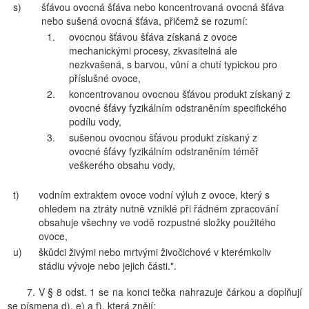
s)
šťávou ovocná šťáva nebo koncentrovaná ovocná šťáva
nebo sušená ovocná šťáva, přičemž se rozumí:
1.
ovocnou šťávou šťáva získaná z ovoce
mechanickými procesy, zkvasitelná ale
nezkvašená, s barvou, vůní a chutí typickou pro
příslušné ovoce,
2.
koncentrovanou ovocnou šťávou produkt získaný z
ovocné šťávy fyzikálním odstraněním specifického
podílu vody,
3.
sušenou ovocnou šťávou produkt získaný z
ovocné šťávy fyzikálním odstraněním téměř
veškerého obsahu vody,
t)
vodním extraktem ovoce vodní výluh z ovoce, který s
ohledem na ztráty nutně vzniklé při řádném zpracování
obsahuje všechny ve vodě rozpustné složky použitého
ovoce,
u)
škůdci živými nebo mrtvými živočichové v kterémkoliv
stádiu vývoje nebo jejich části.".
7. V § 8 odst. 1 se na konci tečka nahrazuje čárkou a doplňují
se písmena d), e) a f), která znějí: