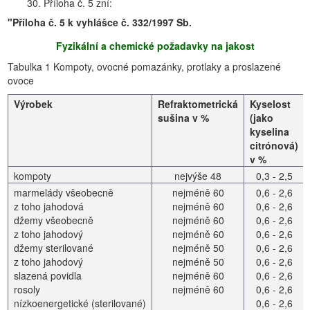
30. Příloha č. 5 zní:
"Příloha č. 5 k vyhlášce č. 332/1997 Sb.
Fyzikální a chemické požadavky na jakost
Tabulka 1 Kompoty, ovocné pomazánky, protlaky a proslazené
ovoce
Výrobek
Refraktometrická
Kyselost
sušina v %
(jako
kyselina
citrónová)
v %
kompoty
nejvýše 48
0,3 - 2,5
marmelády všeobecně
nejméně 60
0,6 - 2,6
z toho jahodová
nejméně 60
0,6 - 2,6
džemy všeobecně
nejméně 60
0,6 - 2,6
z toho jahodový
nejméně 60
0,6 - 2,6
džemy sterilované
nejméně 50
0,6 - 2,6
z toho jahodový
nejméně 50
0,6 - 2,6
slazená povidla
nejméně 60
0,6 - 2,6
rosoly
nejméně 60
0,6 - 2,6
nízkoenergetické (sterilované)
0,6 - 2,6