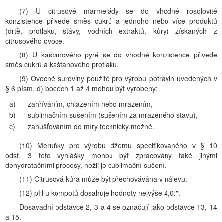
(7) U citrusové marmelády se do vhodné rosolovité
konzistence přivede směs cukrů a jednoho nebo více produktů
(drtě, protlaku, šťávy, vodních extraktů, kůry) získaných z
citrusového ovoce.
(8) U kaštanového pyré se do vhodné konzistence přivede
směs cukrů a kaštanového protlaku.
(9) Ovocné suroviny použité pro výrobu potravin uvedených v
§ 6 písm. d) bodech 1 až 4 mohou být vyrobeny:
a)
zahříváním, chlazením nebo mrazením,
b)
sublimačním sušením (sušením za mrazeného stavu),
c)
zahušťováním do míry technicky možné.
(10) Meruňky pro výrobu džemu specifikovaného v § 10
odst. 3 této vyhlášky mohou být zpracovány také jinými
dehydratačními procesy, nežli je sublimační sušení.
(11) Citrusová kůra může být přechovávána v nálevu.
(12) pH u kompotů dosahuje hodnoty nejvýše 4,0.".
Dosavadní odstavce 2, 3 a 4 se označují jako odstavce 13, 14
a 15.