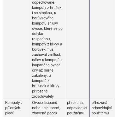
odpeckované,
kompoty z hrušek
i se stopkou, u
borůvkového
kompotu shluky
ovoce, které se po
dotyku
rozpadnou,
kompoty z klikvy a
borůvek musí
zachovat zrnitost,
nálev u kompotů z
loupaného ovoce
čirý až mírně
zakalený, u
kompotů z
brusinek a klikvy
přirozeně
zrosolovatělý
Kompoty z
Ovoce loupané
přirozená,
přirozená,
půlených
nebo neloupané,
odpovídající
odpovídající
plodů
zbavené pecek
použitému
použitému