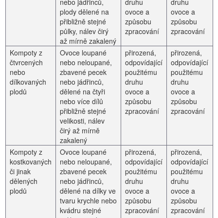
nebo jádřinců,
druhu
druhu
plody dělené na
ovoce a
ovoce a
přibližně stejné
způsobu
způsobu
půlky, nálev čirý
zpracování
zpracování
až mírně zakalený
Kompoty z
Ovoce loupané
přirozená,
přirozená,
čtvrcených
nebo neloupané,
odpovídající
odpovídající
nebo
zbavené pecek
použitému
použitému
dílkovaných
nebo jádřinců,
druhu
druhu
plodů
dělené na čtyři
ovoce a
ovoce a
nebo více dílů
způsobu
způsobu
přibližně stejné
zpracování
zpracování
velikosti, nálev
čirý až mírně
zakalený
Kompoty z
Ovoce loupané
přirozená,
přirozená,
kostkovaných
nebo neloupané,
odpovídající
odpovídající
či jinak
zbavené pecek
použitému
použitému
dělených
nebo jádřinců,
druhu
druhu
plodů
dělené na dílky ve
ovoce a
ovoce a
tvaru krychle nebo
způsobu
způsobu
kvádru stejné
zpracování
zpracování