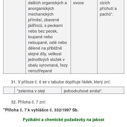
dalších organických a
ovoce
cizích
anorganických
příchutí a
mechanických
pachů".
příměsí, zbavené
jádřinců, s peckami
nebo bez pecek,
loupané nebo
neloupané, celé nebo
dělené na přibližně
stejné díly, velikost
jednotlivých složek v
obalu vyrovnaná, řezy
neroztřepané
31. V příloze č. 6 se v tabulce doplňuje řádek, který zní:
"zelenina v oleji
jednodruhové směsi".
32. Příloha č. 7 zní:
"Příloha č. 7 k vyhlášce č. 332/1997 Sb.
Fyzikální a chemické požadavky na jakost