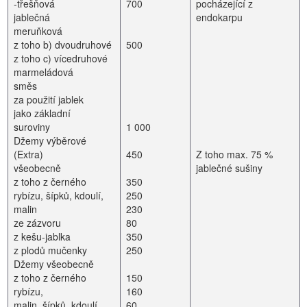
-třešňová
700
pocházející z
jablečná
endokarpu
meruňková
z toho b) dvoudruhové
500
z toho c) vícedruhové
marmeládová
směs
za použití jablek
jako základní
suroviny
1 000
Džemy výběrové
(Extra)
450
Z toho max. 75 %
všeobecně
jablečné sušiny
z toho z černého
350
rybízu, šípků, kdoulí,
250
malin
230
ze zázvoru
80
z kešu-jablka
350
z plodů mučenky
250
Džemy všeobecně
z toho z černého
150
rybízu,
160
malin, šípků, kdoulí
60