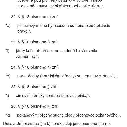
uvedené pod písmeny b) až k) v surovém nebo
upraveném stavu ve skořápce nebo jako jádra,".
22. V § 18 písmeno e) zní:
"e)
pistáciovými ořechy usušená semena plodů pistácie
pravé,".
23. V § 18 písmeno f) zní:
"f)
jádry kešu ořechů semena plodů ledvinovníku
západního,".
24. V § 18 písmeno h) zní:
"h)
para ořechy (brazilskými ořechy) semena juvie ztepilé,".
25. V § 18 písmeno j) zní:
"j)
piniovými oříšky semena borovice pinie,".
26. V § 18 písmeno k) zní:
"k)
pekanovými ořechy suché plody ořechovce pekanového,".
Dosavadní písmena j) a k) se označují jako písmena l) a m).