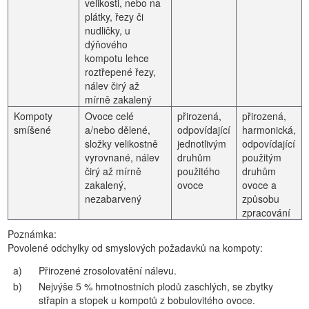
velikosti, nebo na
plátky, řezy či
nudličky, u
dýňového
kompotu lehce
roztřepené řezy,
nálev čirý až
mírně zakalený
Kompoty
Ovoce celé
přirozená,
přirozená,
smíšené
a/nebo dělené,
odpovídající
harmonická,
složky velikostně
jednotlivým
odpovídající
vyrovnané, nálev
druhům
použitým
čirý až mírně
použitého
druhům
zakalený,
ovoce
ovoce a
nezabarvený
způsobu
zpracování
Poznámka:
Povolené odchylky od smyslových požadavků na kompoty:
a)
Přirozené zrosolovatění nálevu.
b)
Nejvýše 5 % hmotnostních plodů zaschlých, se zbytky
střapin a stopek u kompotů z bobulovitého ovoce.