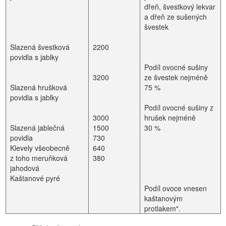
dřeň, švestkový lekvar
a dřeň ze sušených
švestek
Slazená švestková
2200
povidla s jablky
Podíl ovocné sušiny
3200
ze švestek nejméně
Slazená hrušková
75 %
povidla s jablky
Podíl ovocné sušiny z
3000
hrušek nejméně
Slazená jablečná
1500
30 %
povidla
730
Klevely všeobecně
640
z toho meruňková
380
jahodová
Kaštanové pyré
Podíl ovoce vnesen
kaštanovým
protlakem".