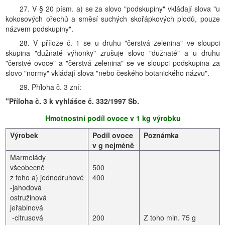
27. V § 20 písm. a) se za slovo "podskupiny" vkládají slova "u
kokosových ořechů a směsí suchých skořápkových plodů, pouze
názvem podskupiny".
28. V příloze č. 1 se u druhu "čerstvá zelenina" ve sloupci
skupina "dužnaté výhonky" zrušuje slovo "dužnaté" a u druhu
"čerstvé ovoce" a "čerstvá zelenina" se ve sloupci podskupina za
slovo "normy" vkládají slova "nebo českého botanického názvu".
29. Příloha č. 3 zní:
"Příloha č. 3 k vyhlášce č. 332/1997 Sb.
Hmotnostní podíl ovoce v 1 kg výrobku
Výrobek
Podíl ovoce
Poznámka
v g nejméně
Marmelády
všeobecně
500
z toho a) jednodruhové
400
-jahodová
ostružinová
jeřabinová
-citrusová
200
Z toho min. 75 g