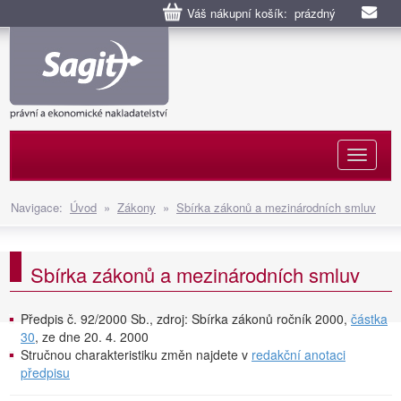
Váš nákupní košík: prázdný
Naviga
Navigace:
Úvod
»
Zákony
»
Sbírka zákonů a mezinárodních smluv
Sbírka zákonů a mezinárodních smluv
Předpis č. 92/2000 Sb., zdroj: Sbírka zákonů ročník 2000,
částka
30
, ze dne 20. 4. 2000
Stručnou charakteristiku změn najdete v
redakční anotaci
předpisu