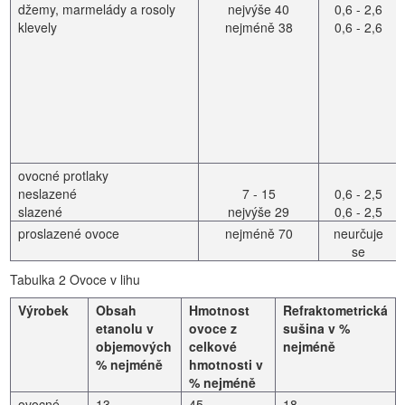
džemy, marmelády a rosoly
nejvýše 40
0,6 - 2,6
klevely
nejméně 38
0,6 - 2,6
ovocné protlaky
neslazené
7 - 15
0,6 - 2,5
slazené
nejvýše 29
0,6 - 2,5
proslazené ovoce
nejméně 70
neurčuje
se
Tabulka 2 Ovoce v lihu
Výrobek
Obsah
Hmotnost
Refraktometrická
etanolu v
ovoce z
sušina v %
objemových
celkové
nejméně
% nejméně
hmotnosti v
% nejméně
ovocné
13
45
18