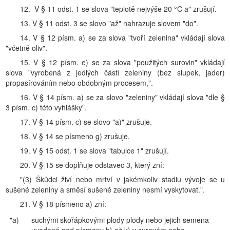
12. V § 11 odst. 1 se slova "teplotě nejvýše 20 °C a" zrušují.
13. V § 11 odst. 3 se slovo "až" nahrazuje slovem "do".
14. V § 12 písm. a) se za slova "tvoří zelenina" vkládají slova
"včetně oliv".
15. V § 12 písm. e) se za slova "použitých surovin" vkládají
slova "vyrobená z jedlých částí zeleniny (bez slupek, jader)
propasírováním nebo obdobným procesem,".
16. V § 14 písm. a) se za slovo "zeleniny" vkládají slova "dle §
3 písm. c) této vyhlášky".
17. V § 14 písm. c) se slovo "a)" zrušuje.
18. V § 14 se písmeno g) zrušuje.
19. V § 15 odst. 1 se slova "tabulce 1" zrušují.
20. V § 15 se doplňuje odstavec 3, který zní:
"(3) Škůdci živí nebo mrtví v jakémkoliv stadiu vývoje se u
sušené zeleniny a směsí sušené zeleniny nesmí vyskytovat.".
21. V § 18 písmeno a) zní:
"a)
suchými skořápkovými plody plody nebo jejich semena