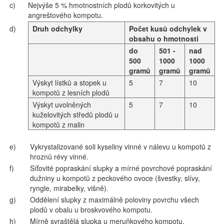
c)
Nejvýše 5 % hmotnostních plodů korkovitých u
angreštového kompotu.
d)
Druh odchylky
Počet kusů odchylek v
obsahu o hmotnosti
do
501 -
nad
500
1000
1000
gramů
gramů
gramů
Výskyt lístků a stopek u
5
7
10
kompotů z lesních plodů
Výskyt uvolněných
5
7
10
kuželovitých středů plodů u
kompotů z malin
e)
Vykrystalizované soli kyseliny vinné v nálevu u kompotů z
hroznů révy vinné.
f)
Síťovité popraskání slupky a mírné povrchové popraskání
dužniny u kompotů z peckového ovoce (švestky, slívy,
ryngle, mirabelky, višně).
g)
Oddělení slupky z maximálně poloviny povrchu všech
plodů v obalu u broskvového kompotu.
h)
Mírně svraštělá slupka u meruňkového kompotu.