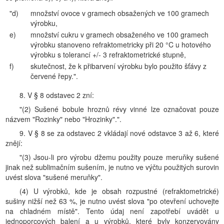
"d)
množství ovoce v gramech obsažených ve 100 gramech
výrobku,
e)
množství cukru v gramech obsaženého ve 100 gramech
výrobku stanoveno refraktometricky při 20 °C u hotového
výrobku s tolerancí +/- 3 refraktometrické stupně,
f)
skutečnost, že k přibarvení výrobku bylo použito šťávy z
červené řepy.".
8. V § 8 odstavec 2 zní:
"(2) Sušené bobule hroznů révy vinné lze označovat pouze
názvem "Rozinky" nebo "Hrozinky".".
9. V § 8 se za odstavec 2 vkládají nové odstavce 3 až 6, které
znějí:
"(3) Jsou-li pro výrobu džemu použity pouze meruňky sušené
jinak než sublimačním sušením, je nutno ve výčtu použitých surovin
uvést slova "sušené meruňky".
(4) U výrobků, kde je obsah rozpustné (refraktometrické)
sušiny nižší než 63 %, je nutno uvést slova "po otevření uchovejte
na chladném místě". Tento údaj není zapotřebí uvádět u
jednoporcových balení a u výrobků, které byly konzervovány