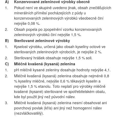
A)
Konzervované zeleninové výrobky obecně
1.
Pokud není ve skupině uvedeno jinak, obsah znečišťujících
minerálních příměsí pocházejících z půdy u
konzervovaných zeleninových výrobků všeobecně činí
nejvýše 0,08 %.
2.
Obsah popela po zpopelnění vzorku konzervovaných
zeleninových výrobků činí nejvýše 1,5 %.
B)
Sterilované zeleninové výrobky
1.
Kyselost výrobku, určená jako obsah kyseliny octové ve
sterilovaných zeleninových výrobcích, je nejvýše 2 %.
2.
Sterilovaný hrášek obsahuje nejvýše 1,5 % soli.
C)
Mléčně kvašená (kysaná) zelenina
1.
pH mléčně kysané zeleniny dosahuje hodnoty nejvýše 4,1.
2.
Mléčně kvašená (kysaná) zelenina obsahuje nejméně 0,8
% kyseliny mléčné, nejvýše 0,6 % těkavých kyselin a
nejvýše 1,5 % etanolu. Toto neplatí pro výrobky mléčně
kvašené (kysané) sterilované ve spotřebitelském obalu,
kde byl použit jiný než původní nálev.
3.
Mléčně kvašená (kysaná) zelenina nesmí obsahovat ani
povrchový povlak (křís) ani jiný než homogenní nálev
(nezvláčkovatělý).