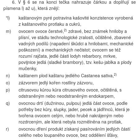
6. V § 6 se na konci tečka nahrazuje čárkou a doplňují se
písmena l) až u), která znějí:
"l)
kaštanovým pyré potravina kašovité konzistence vyrobená
z kaštanového protlaku a cukrů,
2)
m)
ovocem ovoce čerstvé,
zdravé, bez známek hniloby a
plísní, ve stádiu technologické zralosti, očištěné, zbavené
vadných podílů (napadení škůdci a hnilobami, mechanické
poškození) a mechanických nečistot; ovocem se též
rozumí rajčata, jedlé části lodyh rebarbory, mrkve,
povijnice jedlá (sladké brambory), tzv. kešu-jablka a plody
mučenky,
2)
n)
kaštanem plod kaštanu jedlého Castanea sativa,
o)
zázvorem jedlý kořen rostliny zázvoru,
p)
citrusovou kůrou kůra citrusového ovoce, očištěná, s
odstraněným nebo neodstraněným endokarpem,
q)
ovocnou drtí (dužninou, pulpou) jedlá část ovoce, podle
potřeby bez kůry, slupky, jader, pecek a jádřinců, která je
tvořena ovocem celým, nebo hrubě nakrájeným nebo
rozdrceným, ale která nebyla rozmělněna na protlak,
r)
ovocnou dření produkt získaný pasírováním jedlých částí
celého nebo loupaného ovoce, bez oddělení šťávy,