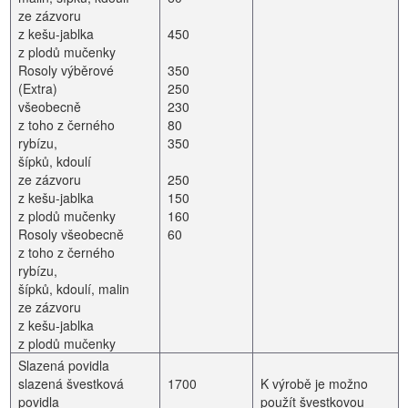
ze zázvoru
z kešu-jablka
450
z plodů mučenky
Rosoly výběrové
350
(Extra)
250
všeobecně
230
z toho z černého
80
rybízu,
350
šípků, kdoulí
ze zázvoru
250
z kešu-jablka
150
z plodů mučenky
160
Rosoly všeobecně
60
z toho z černého
rybízu,
šípků, kdoulí, malin
ze zázvoru
z kešu-jablka
z plodů mučenky
Slazená povidla
slazená švestková
1700
K výrobě je možno
povidla
použít švestkovou