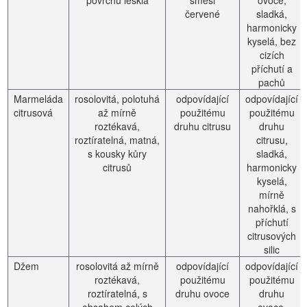
povrchu lesklá
směsi
ovoce,
červené
sladká,
harmonicky
kyselá, bez
cizích
příchutí a
pachů
Marmeláda
rosolovitá, polotuhá
odpovídající
odpovídající
citrusová
až mírně
použitému
použitému
roztékavá,
druhu citrusu
druhu
roztíratelná, matná,
citrusu,
s kousky kůry
sladká,
citrusů
harmonicky
kyselá,
mírně
nahořklá, s
příchutí
citrusových
silic
Džem
rosolovitá až mírně
odpovídající
odpovídající
roztékavá,
použitému
použitému
roztíratelná, s
druhu ovoce
druhu