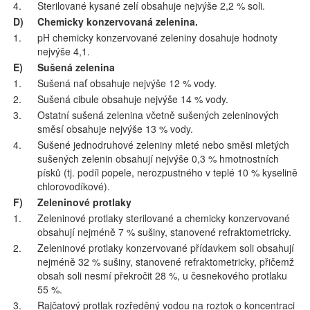
4.
Sterilované kysané zelí obsahuje nejvýše 2,2 % soli.
D)
Chemicky konzervovaná zelenina.
1.
pH chemicky konzervované zeleniny dosahuje hodnoty
nejvýše 4,1.
E)
Sušená zelenina
1.
Sušená nať obsahuje nejvýše 12 % vody.
2.
Sušená cibule obsahuje nejvýše 14 % vody.
3.
Ostatní sušená zelenina včetně sušených zeleninových
směsí obsahuje nejvýše 13 % vody.
4.
Sušené jednodruhové zeleniny mleté nebo směsi mletých
sušených zelenin obsahují nejvýše 0,3 % hmotnostních
písků (tj. podíl popele, nerozpustného v teplé 10 % kyselině
chlorovodíkové).
F)
Zeleninové protlaky
1.
Zeleninové protlaky sterilované a chemicky konzervované
obsahují nejméně 7 % sušiny, stanovené refraktometricky.
2.
Zeleninové protlaky konzervované přídavkem soli obsahují
nejméně 32 % sušiny, stanovené refraktometricky, přičemž
obsah soli nesmí překročit 28 %, u česnekového protlaku
55 %.
3.
Rajčatový protlak rozředěný vodou na roztok o koncentraci