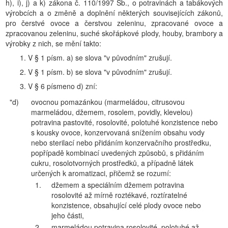
h), i), j) a k) zákona č. 110/1997 Sb., o potravinách a tabákových
výrobcích a o změně a doplnění některých souvisejících zákonů,
pro čerstvé ovoce a čerstvou zeleninu, zpracované ovoce a
zpracovanou zeleninu, suché skořápkové plody, houby, brambory a
výrobky z nich, se mění takto:
1. V § 1 písm. a) se slova "v původním" zrušují.
2. V § 1 písm. b) se slova "v původním" zrušují.
3. V § 6 písmeno d) zní:
"d)
ovocnou pomazánkou (marmeládou, citrusovou
marmeládou, džemem, rosolem, povidly, klevelou)
potravina pastovité, rosolovité, polotuhé konzistence nebo
s kousky ovoce, konzervovaná snížením obsahu vody
nebo sterilací nebo přidáním konzervačního prostředku,
popřípadě kombinací uvedených způsobů, s přidáním
cukru, rosolotvorných prostředků, a případně látek
určených k aromatizaci, přičemž se rozumí:
1.
džemem a speciálním džemem potravina
rosolovité až mírně roztékavé, roztíratelné
konzistence, obsahující celé plody ovoce nebo
jeho části,
2.
marmeládou potravina rosolovité, polotuhé až