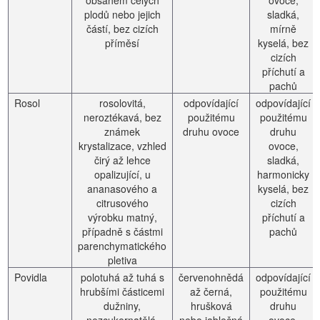
obsahem celých
ovoce,
plodů nebo jejich
sladká,
částí, bez cizích
mírně
příměsí
kyselá, bez
cizích
příchutí a
pachů
Rosol
rosolovitá,
odpovídající
odpovídající
neroztékavá, bez
použitému
použitému
známek
druhu ovoce
druhu
krystalizace, vzhled
ovoce,
čirý až lehce
sladká,
opalizující, u
harmonicky
ananasového a
kyselá, bez
citrusového
cizích
výrobku matný,
příchutí a
případně s částmi
pachů
parenchymatického
pletiva
Povidla
polotuhá až tuhá s
červenohnědá
odpovídající
hrubšími částicemi
až černá,
použitému
dužniny,
hrušková
druhu