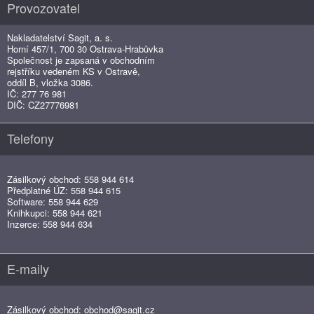
Provozovatel
Nakladatelství Sagit, a. s.
Horní 457/1, 700 30 Ostrava-Hrabůvka
Společnost je zapsaná v obchodním
rejstříku vedeném KS v Ostravě,
oddíl B, vložka 3086.
IČ: 277 76 981
DIČ: CZ27776981
Telefony
Zásilkový obchod: 558 944 614
Předplatné ÚZ: 558 944 615
Software: 558 944 629
Knihkupci: 558 944 621
Inzerce: 558 944 634
E-maily
Zásilkový obchod:
obchod@sagit.cz