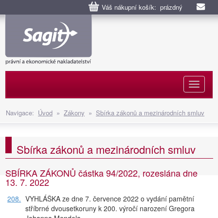
Váš nákupní košík: prázdný
Naviga
Navigace:
Úvod
»
Zákony
»
Sbírka zákonů a mezinárodních smluv
Sbírka zákonů a mezinárodních smluv
SBÍRKA ZÁKONŮ částka 94/2022, rozeslána dne
13. 7. 2022
208.
VYHLÁŠKA ze dne 7. července 2022 o vydání pamětní
stříbrné dvousetkoruny k 200. výročí narození Gregora