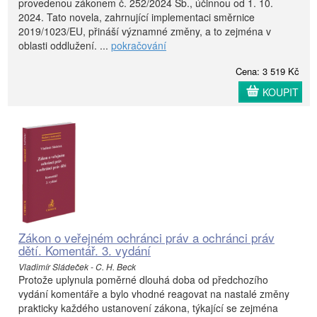
provedenou zákonem č. 252/2024 Sb., účinnou od 1. 10.
2024. Tato novela, zahrnující implementaci směrnice
2019/1023/EU, přináší významné změny, a to zejména v
oblasti oddlužení. ...
pokračování
Cena: 3 519 Kč
KOUPIT
Zákon o veřejném ochránci práv a ochránci práv
dětí. Komentář. 3. vydání
Vladimír Sládeček - C. H. Beck
Protože uplynula poměrné dlouhá doba od předchozího
vydání komentáře a bylo vhodné reagovat na nastalé změny
prakticky každého ustanovení zákona, týkající se zejména