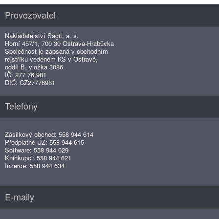
Provozovatel
Nakladatelství Sagit, a. s.
Horní 457/1, 700 30 Ostrava-Hrabůvka
Společnost je zapsaná v obchodním
rejstříku vedeném KS v Ostravě,
oddíl B, vložka 3086.
IČ: 277 76 981
DIČ: CZ27776981
Telefony
Zásilkový obchod: 558 944 614
Předplatné ÚZ: 558 944 615
Software: 558 944 629
Knihkupci: 558 944 621
Inzerce: 558 944 634
E-maily