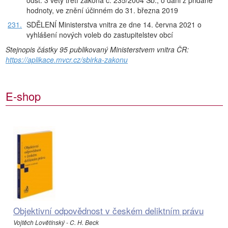
odst. 3 věty třetí zákona č. 235/2004 Sb., o dani z přidané
hodnoty, ve znění účinném do 31. března 2019
231.
SDĚLENÍ Ministerstva vnitra ze dne 14. června 2021 o
vyhlášení nových voleb do zastupitelstev obcí
Stejnopis částky 95 publikovaný Ministerstvem vnitra ČR:
https://aplikace.mvcr.cz/sbirka-zakonu
E-shop
Objektivní odpovědnost v českém deliktním právu
Vojtěch Lovětínský - C. H. Beck