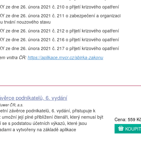
 dne 26. února 2021 č. 210 o přijetí krizového opatření
e dne 26. února 2021 č. 211 o zabezpečení a organizaci
bu trvání nouzového stavu
 dne 26. února 2021 č. 212 o přijetí krizového opatření
 dne 26. února 2021 č. 216 o přijetí krizového opatření
 dne 26. února 2021 č. 217 o přijetí krizového opatření
vem vnitra ČR:
https://aplikace.mvcr.cz/sbirka-zakonu
ěrce podnikatelů, 6. vydání
luwer ČR, a.s.
ní závěrce podnikatelů, 6. vydání, přistupuje k
možní její plné přiblížení čtenáři, který nemusí být
Cena: 559 K
 se s podstatou účetních výkazů, které jsou
KOUPI
adami a vytvořeny na základě aplikace