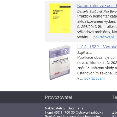
Katastrální zákon - 
Daniela Šustrová, Petr Borov
Praktický komentář kat
aktualizovaném vydání, 
č. 256/2013 Sb., reflek
výkladové problémy, kter
vydání ...
pokračování
ÚZ č. 1632 - Vysoké
Sagit, a. s.
Publikace obsahuje úpl
novele, která k 1. 3. 20
znění 5 nařízení vlády 
ustanovením zákona. Je
v ...
pokračování
Provozovatel
Te
Nakladatelství Sagit, a. s.
Horní 457/1, 700 30 Ostrava-Hrabůvka
Zá
Společnost je zapsaná v obchodním
Př