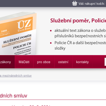
Váš nákupní košík:
bní poměr příslušníků bezpečnostních sborů, Policie ČR, Vězeňská sl
služby
zákony
M
á
D
áti
pro obce
ostatní
kontakty
 a mezinárodních smluv
dních smluv