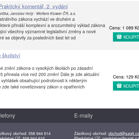
Praktický komentář, 2, vydání
ička, Jaroslav Holý - Wolters Kluwer ČR, a.s.
astrálního zákona vychází ve druhém a
které přináší komplexní a srozumitelný výklad zákona
Cena: 1 089 K
tující všechny významné legislativní změny a nové
KOUPI
é se objevily za posledních šest let od
 školství
né znění zákona o vysokých školách po zásadní
25 přinesla více než 200 změn! Dále je zde aktuální
Cena: 129 K
a vyhlášek obsahující podrobnosti k některým
KOUPI
 zde také novelizovaný zákon o opatřeních
lefony
E-maily
silkový obchod: 558 944 614
Zásilkový obchod:
obchod@sagit.c
edplatné ÚZ: 558 944 615
Předplatné ÚZ:
predplatne@sagit.c