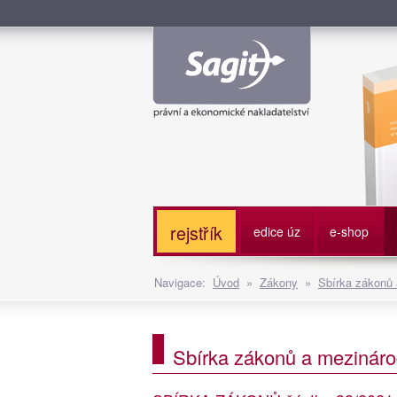
Služe
rejstřík
edice úz
e-shop
Navigace:
Úvod
»
Zákony
»
Sbírka zákonů
Sbírka zákonů a mezináro