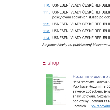
110.
USNESENÍ VLÁDY ČESKÉ REPUBLIKY ze
111.
USNESENÍ VLÁDY ČESKÉ REPUBLIKY z
poskytování sociálních služeb po do
112.
USNESENÍ VLÁDY ČESKÉ REPUBLIKY ze
113.
USNESENÍ VLÁDY ČESKÉ REPUBLIKY ze
114.
USNESENÍ VLÁDY ČESKÉ REPUBLIKY ze
Stejnopis částky 39 publikovaný Ministerst
E-shop
Rozumíme účetní záv
Hana Březinová - Wolters K
Publikace Rozumíme účet
závěrce způsobem, jenž u
znalý účtování. Seznámí
podloženy účetními zás
účetních ...
pokračování