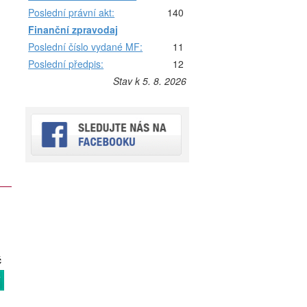
Poslední právní akt:
140
Finanční zpravodaj
Poslední číslo vydané MF:
11
Poslední předpis:
12
Stav k 5. 8. 2026
č
T