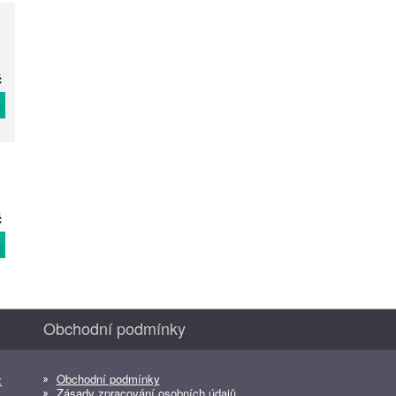
č
T
č
T
Obchodní podmínky
Obchodní podmínky
z
Zásady zpracování osobních údajů
z