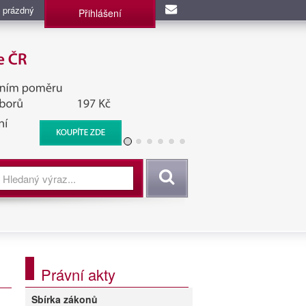
 prázdný
Přihlášení
užba, BIS, Zpravodajské
Vyhledat
Právní akty
Sbírka zákonů