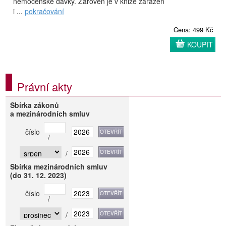
nemocenské dávky. Zároveň je v knize zařazen
i ...
pokračování
Cena: 499 Kč
KOUPIT
Právní akty
Sbírka zákonů
a mezinárodních smluv
číslo
/
/
Sbírka mezinárodních smluv
(do 31. 12. 2023)
číslo
/
/