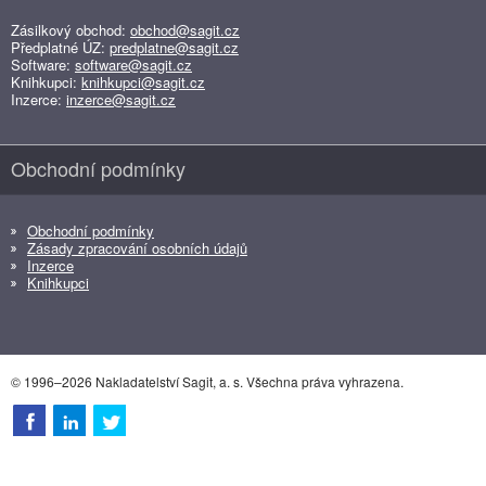
Zásilkový obchod:
obchod@sagit.cz
Předplatné ÚZ:
predplatne@sagit.cz
Software:
software@sagit.cz
Knihkupci:
knihkupci@sagit.cz
Inzerce:
inzerce@sagit.cz
Obchodní podmínky
Obchodní podmínky
Zásady zpracování osobních údajů
Inzerce
Knihkupci
© 1996–2026 Nakladatelství Sagit, a. s. Všechna práva vyhrazena.