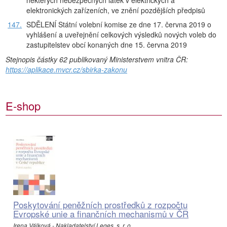
některých nebezpečných látek v elektrických a
elektronických zařízeních, ve znění pozdějších předpisů
147.
SDĚLENÍ Státní volební komise ze dne 17. června 2019 o
vyhlášení a uveřejnění celkových výsledků nových voleb do
zastupitelstev obcí konaných dne 15. června 2019
Stejnopis částky 62 publikovaný Ministerstvem vnitra ČR:
https://aplikace.mvcr.cz/sbirka-zakonu
E-shop
Poskytování peněžních prostředků z rozpočtu
Evropské unie a finančních mechanismů v ČR
Irena Válková - Nakladatelství Leges, s. r. o.