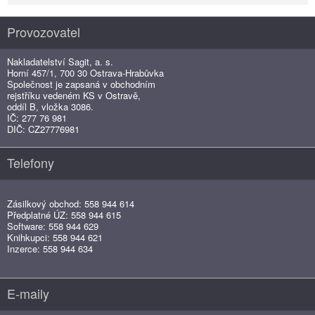
Provozovatel
Nakladatelství Sagit, a. s.
Horní 457/1, 700 30 Ostrava-Hrabůvka
Společnost je zapsaná v obchodním
rejstříku vedeném KS v Ostravě,
oddíl B, vložka 3086.
IČ: 277 76 981
DIČ: CZ27776981
Telefony
Zásilkový obchod: 558 944 614
Předplatné ÚZ: 558 944 615
Software: 558 944 629
Knihkupci: 558 944 621
Inzerce: 558 944 634
E-maily