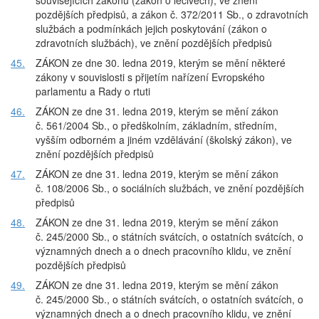
souvisejících zákonů (zákon o léčivech), ve znění
pozdějších předpisů, a zákon č. 372/2011 Sb., o zdravotních
službách a podmínkách jejich poskytování (zákon o
zdravotních službách), ve znění pozdějších předpisů
45.
ZÁKON ze dne 30. ledna 2019, kterým se mění některé
zákony v souvislosti s přijetím nařízení Evropského
parlamentu a Rady o rtuti
46.
ZÁKON ze dne 31. ledna 2019, kterým se mění zákon
č. 561/2004 Sb., o předškolním, základním, středním,
vyšším odborném a jiném vzdělávání (školský zákon), ve
znění pozdějších předpisů
47.
ZÁKON ze dne 31. ledna 2019, kterým se mění zákon
č. 108/2006 Sb., o sociálních službách, ve znění pozdějších
předpisů
48.
ZÁKON ze dne 31. ledna 2019, kterým se mění zákon
č. 245/2000 Sb., o státních svátcích, o ostatních svátcích, o
významných dnech a o dnech pracovního klidu, ve znění
pozdějších předpisů
49.
ZÁKON ze dne 31. ledna 2019, kterým se mění zákon
č. 245/2000 Sb., o státních svátcích, o ostatních svátcích, o
významných dnech a o dnech pracovního klidu, ve znění