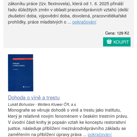
zákoníku práce (tzv. flexinovela), která od 1. 6. 2025 přináší
řadu důležitých změn v oblasti pracovněprávních vztahů (delší
zkušební doba, výpovědní doba, dovolená, pracovnělékařské
prohlídky, práce mladistvých o ...
pokračování
Cena: 129 Kč
KOUPIT
Dohoda o vině a trestu
Lukáš Bohuslav - Wolters Kluwer ČR, a.s.
Monografie se věnuje dohodě o vině a trestu jako institutu,
který je relativně novým fenoménem v českém trestním právu.
V úvodní části knihy je popsán vztah ke konceptu restorativní
justice, následuje přiblížení mezinárodněprávního základu se
zaměřením na přiblížení úpravy práva ...
pokračování