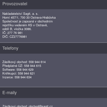
Provozovatel
Nakladatelství Sagit, a. s.
Horní 457/1, 700 30 Ostrava-Hrabůvka
Společnost je zapsaná v obchodním
rejstříku vedeném KS v Ostravě,
oddíl B, vložka 3086.
IČ: 277 76 981
DIČ: CZ27776981
Telefony
Zásilkový obchod: 558 944 614
Předplatné ÚZ: 558 944 615
Software: 558 944 629
Knihkupci: 558 944 621
Inzerce: 558 944 634
E-maily
Zásilkový obchod:
obchod@sagit.cz