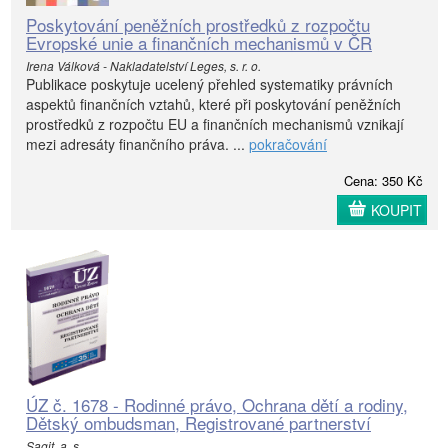
Poskytování peněžních prostředků z rozpočtu
Evropské unie a finančních mechanismů v ČR
Irena Válková - Nakladatelství Leges, s. r. o.
Publikace poskytuje ucelený přehled systematiky právních
aspektů finančních vztahů, které při poskytování peněžních
prostředků z rozpočtu EU a finančních mechanismů vznikají
mezi adresáty finančního práva. ...
pokračování
Cena: 350 Kč
KOUPIT
ÚZ č. 1678 - Rodinné právo, Ochrana dětí a rodiny,
Dětský ombudsman, Registrované partnerství
Sagit, a. s.