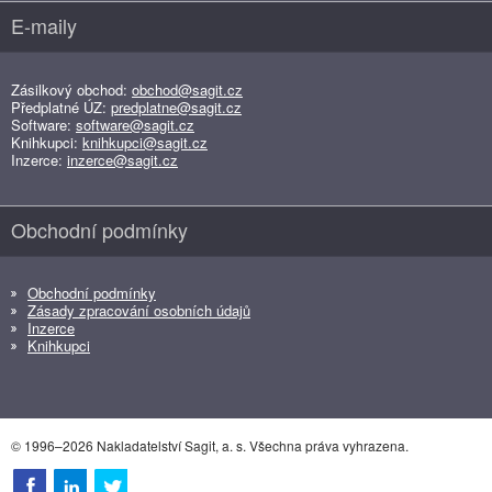
E-maily
Zásilkový obchod:
obchod@sagit.cz
Předplatné ÚZ:
predplatne@sagit.cz
Software:
software@sagit.cz
Knihkupci:
knihkupci@sagit.cz
Inzerce:
inzerce@sagit.cz
Obchodní podmínky
Obchodní podmínky
Zásady zpracování osobních údajů
Inzerce
Knihkupci
© 1996–2026 Nakladatelství Sagit, a. s. Všechna práva vyhrazena.