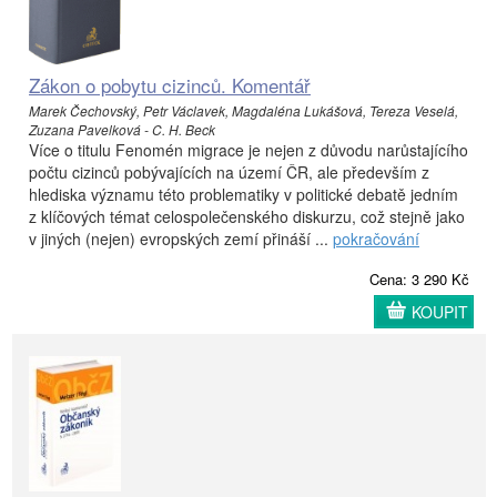
Zákon o pobytu cizinců. Komentář
Marek Čechovský, Petr Václavek, Magdaléna Lukášová, Tereza Veselá,
Zuzana Pavelková - C. H. Beck
Více o titulu Fenomén migrace je nejen z důvodu narůstajícího
počtu cizinců pobývajících na území ČR, ale především z
hlediska významu této problematiky v politické debatě jedním
z klíčových témat celospolečenského diskurzu, což stejně jako
v jiných (nejen) evropských zemí přináší ...
pokračování
Cena: 3 290 Kč
KOUPIT