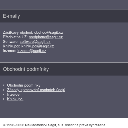
E-maily
Zásilkový obchod:
obchod@sagit.cz
Předplatné ÚZ:
predplatne@sagit.cz
Software:
software@sagit.cz
Knihkupci:
knihkupci@sagit.cz
Inzerce:
inzerce@sagit.cz
Obchodní podmínky
Obchodní podmínky
Zásady zpracování osobních údajů
Inzerce
Knihkupci
© 1996–2026 Nakladatelství Sagit, a. s. Všechna práva vyhrazena.