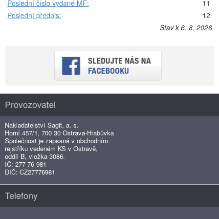
Poslední číslo vydané MF:
11
Poslední předpis:
12
Stav k 6. 8. 2026
Provozovatel
Nakladatelství Sagit, a. s.
Horní 457/1, 700 30 Ostrava-Hrabůvka
Společnost je zapsaná v obchodním
rejstříku vedeném KS v Ostravě,
oddíl B, vložka 3086.
IČ: 277 76 981
DIČ: CZ27776981
Telefony