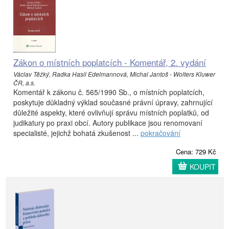
Zákon o místních poplatcích - Komentář, 2. vydání
Václav Těžký, Radka Hasil Edelmannová, Michal Jantoš - Wolters Kluwer
ČR, a.s.
Komentář k zákonu č. 565/1990 Sb., o místních poplatcích,
poskytuje důkladný výklad současné právní úpravy, zahrnující
důležité aspekty, které ovlivňují správu místních poplatků, od
judikatury po praxi obcí. Autory publikace jsou renomovaní
specialisté, jejichž bohatá zkušenost ...
pokračování
Cena: 729 Kč
KOUPIT