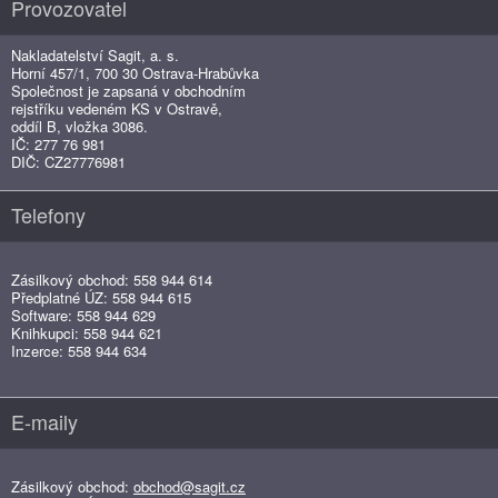
Provozovatel
Nakladatelství Sagit, a. s.
Horní 457/1, 700 30 Ostrava-Hrabůvka
Společnost je zapsaná v obchodním
rejstříku vedeném KS v Ostravě,
oddíl B, vložka 3086.
IČ: 277 76 981
DIČ: CZ27776981
Telefony
Zásilkový obchod: 558 944 614
Předplatné ÚZ: 558 944 615
Software: 558 944 629
Knihkupci: 558 944 621
Inzerce: 558 944 634
E-maily
Zásilkový obchod:
obchod@sagit.cz