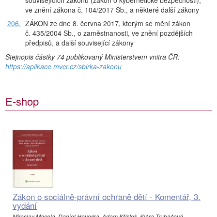
souvisejících zákonů (zákon o kybernetické bezpečnosti),
ve znění zákona č. 104/2017 Sb., a některé další zákony
206.
ZÁKON ze dne 8. června 2017, kterým se mění zákon
č. 435/2004 Sb., o zaměstnanosti, ve znění pozdějších
předpisů, a další související zákony
Stejnopis částky 74 publikovaný Ministerstvem vnitra ČR:
https://aplikace.mvcr.cz/sbirka-zakonu
E-shop
Zákon o sociálně-právní ochraně dětí - Komentář, 3.
vydání
Miloslav Macela, Daniel Hovorka, Adam Křístek, Klára Trubačová,