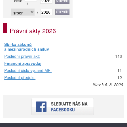
číslo
/
/
Právní akty 2026
Sbírka zákonů
a mezinárodních smluv
Poslední právní akt:
143
Finanční zpravodaj
Poslední číslo vydané MF:
11
Poslední předpis:
12
Stav k 6. 8. 2026